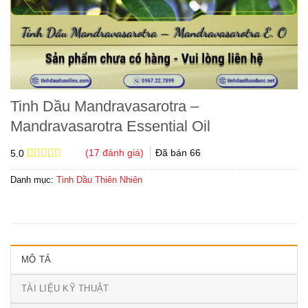
Tinh Dầu Mandravasarotra –
Mandravasarotra Essential Oil
(
17
đánh giá)
Đã bán
66
5.0
5.0
17
trên 5
dựa trên
Danh mục:
Tinh Dầu Thiên Nhiên
đánh giá
MÔ TẢ
TÀI LIỆU KỸ THUẬT