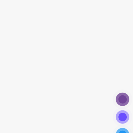
Mandravasarotra (Saro) chất lượng cao, có nguồn
gốc từ Ấn Độ, Việt Nam và Indonesia.
Với gần 20 năm kinh nghiệm trong ngành tinh dầu
và dược liệu, Dalosa Việt Nam cam kết mang đến
sản phẩm tinh dầu đã qua kiểm định chất lượng
tại các tổ chức uy tín trong nước.
Sản phẩm của chúng tôi luôn đảm bảo chất
lượng, an toàn và hiệu quả, phục vụ nhu cầu của
các doanh nghiệp và khách hàng cá nhân. Hãy
liên hệ với chúng tôi để được tư vấn và cung cấp
sản phẩm Tinh Dầu Mandravasarotra chính hãng
với giá cả hợp lý.