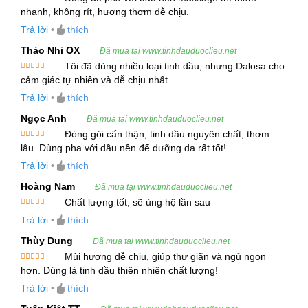
việc điều trị các bệnh lý về hô hấp, giảm đau và
Được xếp
nhanh, không rít, hương thơm dễ chịu.
hạng
5
5
kháng khuẩn.
sao
Trả lời
•
thích
Thảo Nhi OX
1. Giới Thiệu Tinh Dầu Mandravasarotra
Đã mua tại www.tinhdauduoclieu.net
Tôi đã dùng nhiều loại tinh dầu, nhưng Dalosa cho
Tên khoa học:
Cinnamosma fragrans
Được xếp
cảm giác tự nhiên và dễ chịu nhất.
hạng
5
5
Tên gọi khác:
Saro Essential Oil
sao
Trả lời
•
thích
Bộ phận chiết xuất:
Lá
Ngọc Anh
Đã mua tại www.tinhdauduoclieu.net
Phương pháp chiết xuất:
Hơi nước
Đóng gói cẩn thận, tinh dầu nguyên chất, thơm
Được xếp
lâu. Dùng pha với dầu nền để dưỡng da rất tốt!
hạng
5
5
Tinh dầu Mandravasarotra (Saro) được chiết xuất
sao
Trả lời
•
thích
từ lá của cây
Cinnamosma fragrans
, một loài cây
Hoàng Nam
Đã mua tại www.tinhdauduoclieu.net
đặc trưng của Madagascar, thuộc họ
Chất lượng tốt, sẽ ủng hộ lần sau
Canellaceae. Cây này có tán lá xanh đậm, mang
Được xếp
Trả lời
•
thích
hạng
5
5
mùi thơm nhẹ và dễ chịu, mọc chủ yếu ở các khu
sao
Thùy Dung
Đã mua tại www.tinhdauduoclieu.net
rừng rậm phía Bắc và Đông Madagascar.
Mùi hương dễ chịu, giúp thư giãn và ngủ ngon
Được xếp
hơn. Đúng là tinh dầu thiên nhiên chất lượng!
Tinh dầu Saro có hương thơm đặc trưng, mang
hạng
5
5
sao
Trả lời
•
thích
sự kết hợp giữa mùi camphoraceous, hoa và