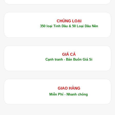
massage lên cơ thể để giảm đau nhức cơ bắp
và giúp thư giãn.
Chăm sóc da:
Thêm vài giọt tinh dầu vào sữa
CHỦNG LOẠI
tắm hoặc kem dưỡng da giúp làm sạch và bảo
350 loại Tinh Dầu & 50 Loại Dầu Nền
vệ da.
6. Cách Bảo Quản Tinh Dầu Mandravasarotra
Để đảm bảo tinh dầu luôn giữ được hiệu quả, bạn
GIÁ CẢ
cần bảo quản tinh dầu ở nơi khô ráo, thoáng mát,
Cạnh tranh - Bán Buôn Giá Sỉ
tránh ánh nắng trực tiếp và nhiệt độ cao. Hãy để
tinh dầu trong các chai thủy tinh màu tối để bảo vệ
tinh dầu khỏi ánh sáng.
7. Mua Tinh Dầu Mandravasarotra Chính Hãng
GIAO HÀNG
Tại Dalosa Việt Nam
Miễn Phí - Nhanh chóng
Công ty TNHH Tinh Dầu Thảo Dược Dalosa Việt
Nam là đơn vị uy tín chuyên cung cấp Tinh Dầu