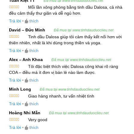
chanh ngọt ngào.
Tuấn Kiệt TT
Đã mua tại www.tinhdauduoclieu.net
Mỗi lần xông phòng bằng tinh dầu Dalosa, cả nhà
Được xếp
đều cảm thấy thư giãn và dễ ngủ hơn.
2. Thành Phần Chính Của Tinh Dầu
hạng
5
5
sao
Trả lời
•
thích
Mandravasarotra
David – Đức Minh
Đã mua tại www.tinhdauduoclieu.net
Tinh dầu Mandravasarotra chứa nhiều thành phần
Tinh dầu Dalosa giúp tôi cảm thấy kết nối hơn với
hóa học đặc biệt giúp nó sở hữu những đặc tính
Được xếp
thiên nhiên, nhất là khi dùng trong thiền và yoga.
hạng
5
5
vượt trội:
sao
Trả lời
•
thích
Alex – Anh Khoa
1,8-Cineol (Eucalyptol):
Đây là thành phần
Đã mua tại www.tinhdauduoclieu.net
Tôi đặc biệt thích việc Dalosa công khai rõ ràng
chính giúp tinh dầu này có khả năng kháng
Được xếp
COA – điều mà ít đơn vị bán lẻ nào làm được.
hạng
5
5
khuẩn, kháng viêm, giảm đau và tăng cường
sao
Trả lời
•
thích
hệ miễn dịch.
Minh Long
Đã mua tại www.tinhdauduoclieu.net
Alpha- & Beta-Pinene:
Các terpenes này góp
Giao hàng nhanh, tư vấn nhiệt tình
phần mang lại đặc tính kháng nấm, kháng vi-rút
Được xếp
Trả lời
•
thích
hạng
5
5
và làm dịu hệ thần kinh.
sao
Hoàng Nhi Mẫn
Đã mua tại www.tinhdauduoclieu.net
Limonene:
Chất này không chỉ giúp chống lại
Very good
Được xếp
sự xâm nhập của vi khuẩn mà còn làm sạch và
Trả lời
•
thích
hạng
5
5
sao
bảo vệ da khỏi các tác nhân gây hại.