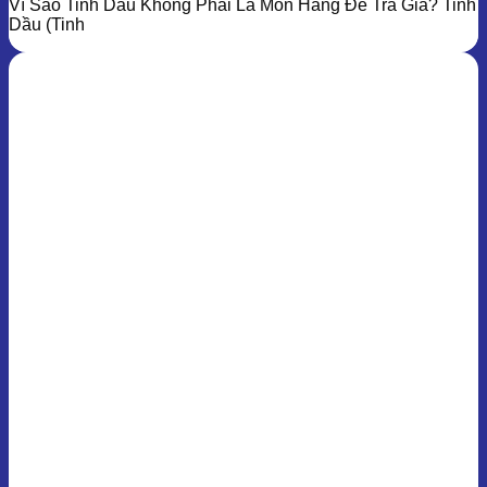
Vì Sao Tinh Dầu Không Phải Là Món Hàng Để Trả Giá? Tinh
Dầu (Tinh