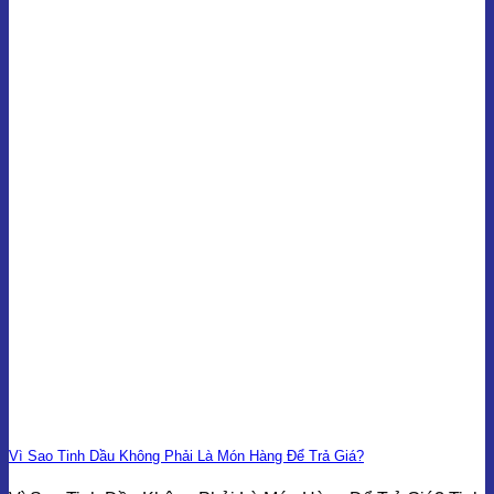
Vì Sao Tinh Dầu Không Phải Là Món Hàng Để Trả Giá?