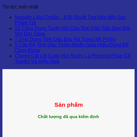
Tin tức mới nhất
Nguyên Liệu Chuẩn – 9 Bí Quyết Tạo Nên Một Sản
Phẩm Tốt
15 Công Dụng Tuyệt Vời Của Tinh Dầu Tiêu Đen Đối
Với Đời Sống
7 Ứng Dụng Tinh Dầu Bạc Hà Trong Mỹ Phẩm
5 Cấp Độ Tinh Dầu Thiên Nhiên Giúp Hiểu Đúng Để
Chọn Đúng
Chưng Cất Lôi Cuốn Hơi Nước Là Phương Pháp Cổ
Truyền Và Hiệu Quả
Sản phẩm
Chất lượng đã qua kiểm định