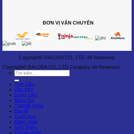
ĐƠN VỊ VẬN CHUYỂN
Copyright© DALOSA CO., LTD. All Reserved.
Copyright© DALOSA CO., LTD Company. All Reserved.
Tìm
kiếm:
Tinh Dầu
Dầu Nền
Dược Liệu
Bảng Giá
Thiết Bị Xông
Bao Bì
Danh mục
Đăng nhập
Giới Thiệu
Chứng nhận