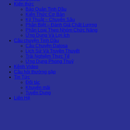
Kiến thức
Bảo Quản Tinh Dầu
Kiến Thức Cơ Bản
Kỹ Thuật – Chuyên Sâu
Phân Biệt – Đánh Giá Chất Lượng
Phân Loại Theo Nhóm Chức Năng
Ứng Dụng Và Lợi Ích
Câu chuyện Tinh Dầu
Câu Chuyện Dalosa
Lịch Sử Và Truyền Thuyết
Trải Nghiệm Thực Tế
Ứng Dụng Phong Thuỷ
Kênh Video
Câu hỏi thường gặp
Tin Tức
Đối tác
Khuyến mãi
Tuyển Dụng
Liên Hệ