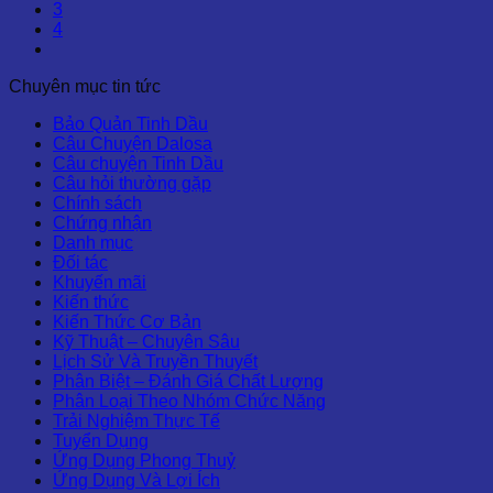
3
4
Chuyên mục tin tức
Bảo Quản Tinh Dầu
Câu Chuyện Dalosa
Câu chuyện Tinh Dầu
Câu hỏi thường gặp
Chính sách
Chứng nhận
Danh mục
Đối tác
Khuyến mãi
Kiến thức
Kiến Thức Cơ Bản
Kỹ Thuật – Chuyên Sâu
Lịch Sử Và Truyền Thuyết
Phân Biệt – Đánh Giá Chất Lượng
Phân Loại Theo Nhóm Chức Năng
Trải Nghiệm Thực Tế
Tuyển Dụng
Ứng Dụng Phong Thuỷ
Ứng Dụng Và Lợi Ích