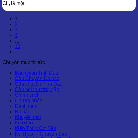
Oil, là một
1
2
3
4
…
10
Chuyên mục tin tức
Bảo Quản Tinh Dầu
Câu Chuyện Dalosa
Câu chuyện Tinh Dầu
Câu hỏi thường gặp
Chính sách
Chứng nhận
Danh mục
Đối tác
Khuyến mãi
Kiến thức
Kiến Thức Cơ Bản
Kỹ Thuật – Chuyên Sâu