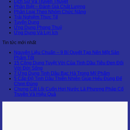
Lịch Sử Và Truyền Thuyết
Phân Biệt – Đánh Giá Chất Lượng
Phân Loại Theo Nhóm Chức Năng
Trải Nghiệm Thực Tế
Tuyển Dụng
Ứng Dụng Phong Thuỷ
Ứng Dụng Và Lợi Ích
Tin tức mới nhất
Nguyên Liệu Chuẩn – 9 Bí Quyết Tạo Nên Một Sản
Phẩm Tốt
15 Công Dụng Tuyệt Vời Của Tinh Dầu Tiêu Đen Đối
Với Đời Sống
7 Ứng Dụng Tinh Dầu Bạc Hà Trong Mỹ Phẩm
5 Cấp Độ Tinh Dầu Thiên Nhiên Giúp Hiểu Đúng Để
Chọn Đúng
Chưng Cất Lôi Cuốn Hơi Nước Là Phương Pháp Cổ
Truyền Và Hiệu Quả