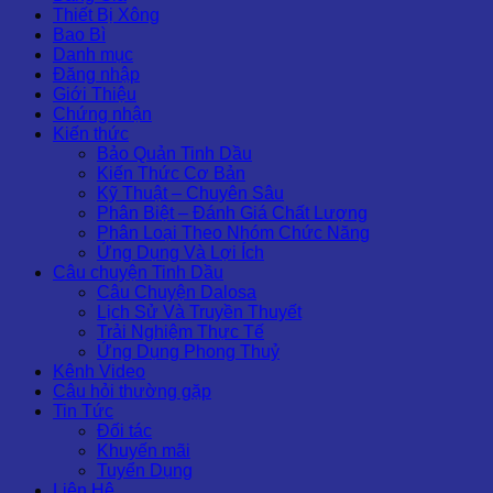
Thiết Bị Xông
Bao Bì
Danh mục
Đăng nhập
Giới Thiệu
Chứng nhận
Kiến thức
Bảo Quản Tinh Dầu
Kiến Thức Cơ Bản
Kỹ Thuật – Chuyên Sâu
Phân Biệt – Đánh Giá Chất Lượng
Phân Loại Theo Nhóm Chức Năng
Ứng Dụng Và Lợi Ích
Câu chuyện Tinh Dầu
Câu Chuyện Dalosa
Lịch Sử Và Truyền Thuyết
Trải Nghiệm Thực Tế
Ứng Dụng Phong Thuỷ
Kênh Video
Câu hỏi thường gặp
Tin Tức
Đối tác
Khuyến mãi
Tuyển Dụng
Liên Hệ