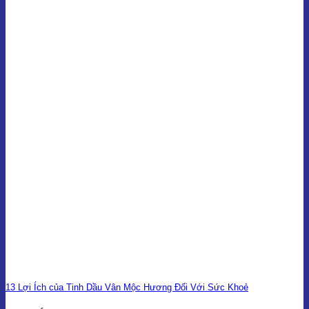
13 Lợi Ích của Tinh Dầu Vân Mộc Hương Đối Với Sức Khoẻ