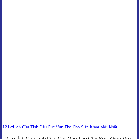
12 Lợi Ích Của Tinh Dầu Cúc Vạn Thọ Cho Sức Khỏe Mới Nhất
12 Lợi Ích Của Tinh Dầu Cúc Vạn Thọ Cho Sức Khỏe Mới