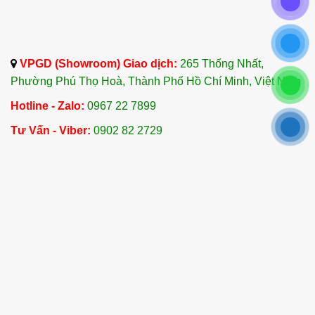
trùng đường hô hấp.
Tinh Dầu Hoa Hồng
: Làm dịu làn da, cải thiện
sắc tố da và giảm nếp nhăn.
VPGD (Showroom) Giao dịch:
265 Thống Nhất,
Phường Phú Thọ Hoà, Thành Phố Hồ Chí Minh, Việt Nam
7. Kết Luận
Hotline - Zalo:
0967 22 7899
Tinh dầu Sả Java – Citronella Essential Oil là một
sản phẩm thiên nhiên hoàn hảo cho mọi gia đình,
Tư Vấn - Viber:
0902 82 2729
giúp bảo vệ sức khỏe, làm đẹp và giữ không gian
sống trong lành. Công ty TNHH Tinh Dầu Thảo
Dược Dalosa Việt Nam là đơn vị cung cấp Tinh
Dầu Sả Java chất lượng hàng đầu tại Việt Nam.
Với hơn 20 năm kinh nghiệm trong ngành tinh
dầu và dược liệu, Dalosa cam kết cung cấp sản
phẩm tinh dầu Sả Java nguyên chất, có nguồn
gốc từ các quốc gia nổi tiếng như Ấn Độ,
Indonesia và Việt Nam. Chúng tôi luôn đảm bảo
chất lượng sản phẩm với quy trình kiểm định