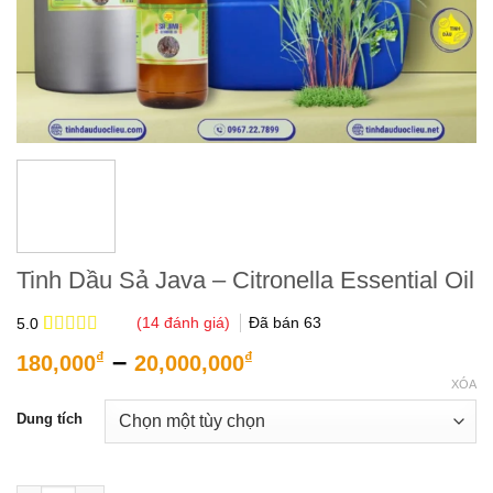
Tinh Dầu Sả Java – Citronella Essential Oil
(
14
đánh giá)
Đã bán
63
5.0
5.0
14
trên 5
Khoảng
–
₫
₫
180,000
20,000,000
dựa trên
giá:
đánh giá
XÓA
từ
Dung tích
180,000₫
đến
20,000,000₫