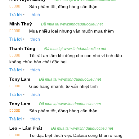
Sản phẩm tốt, đóng hàng cẩn thận
Được xếp
Tinh dầu này không chỉ giúp làm sạch không khí,
Trả lời
•
thích
hạng
5
5
sao
diệt khuẩn mà còn có khả năng làm dịu tâm trạng,
Minh Thuỳ
Đã mua tại www.tinhdauduoclieu.net
giảm căng thẳng và chống lại nhiều bệnh lý như
Mua nhiều loại nhưng vẫn muốn mua thêm
đau đầu, cảm cúm, các vấn đề về tiêu hóa và tuần
Được xếp
Trả lời
•
thích
hạng
5
5
sao
hoàn.
Thanh Tùng
Đã mua tại www.tinhdauduoclieu.net
Tôi rất an tâm khi dùng cho con nhỏ vì tinh dầu
Với mùi thơm nhẹ nhàng, thanh thoát nhưng vô
Được xếp
không chứa hóa chất độc hại.
hạng
5
5
cùng dễ chịu, tinh dầu Sả Java trở thành sự lựa
sao
Trả lời
•
thích
chọn yêu thích trong việc xông hương, làm đẹp và
Tony Lam
Đã mua tại www.tinhdauduoclieu.net
chăm sóc sức khỏe. Đặc biệt, nó còn có khả năng
Giao hàng nhanh, tư vấn nhiệt tình
đuổi muỗi và côn trùng, tạo không gian sống trong
Được xếp
Trả lời
•
thích
hạng
5
5
lành, an toàn cho gia đình.
sao
Tony Lam
Đã mua tại www.tinhdauduoclieu.net
2. Thông Tin Thực Vật
Sản phẩm tốt, đóng hàng cẩn thận
Được xếp
Trả lời
•
thích
hạng
5
5
Tên tiếng Việt
: Tinh Dầu Sả Java
sao
Leo – Lâm Phát
Đã mua tại www.tinhdauduoclieu.net
Tên tiếng Anh
: Citronella Essential Oil
Tôi đặc biệt thích việc Dalosa công khai rõ ràng