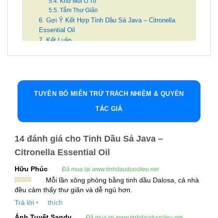
5.4. Khử Mùi Ô Tô
5.5. Tắm Thư Giãn
6. Gợi Ý Kết Hợp Tinh Dầu Sả Java – Citronella
Essential Oil
7. Kết Luận
Lưu ý:
Tinh Dầu Sả Java – Citronella Essential
Oil: Tinh Dầu Thiên Nhiên Đặc Sắc Cho
TUYÊN BỐ MIỄN TRỪ TRÁCH NHIỆM & QUYỀN
Sức Khỏe Và Làm Đẹp
TÁC GIẢ
1. Giới thiệu về Tinh Dầu Sả Java – Citronella
Essential Oil
14 đánh giá cho
Tinh Dầu Sả Java –
Tinh dầu Sả Java (Citronella Essential Oil) là một
Citronella Essential Oil
loại tinh dầu thiên nhiên nổi bật, được chiết xuất
từ lá và thân của cây Sả Java (Cymbopogon
Hữu Phúc
Đã mua tại www.tinhdauduoclieu.net
winterianus). Được biết đến rộng rãi với các tác
Mỗi lần xông phòng bằng tinh dầu Dalosa, cả nhà
Được xếp
đều cảm thấy thư giãn và dễ ngủ hơn.
dụng tuyệt vời trong việc bảo vệ sức khỏe và hỗ
hạng
5
5
sao
Trả lời
•
thích
trợ làm đẹp, tinh dầu Sả Java sở hữu nhiều lợi ích
vượt trội.
Ánh Tuyết Sandy
Đã mua tại www.tinhdauduoclieu.net