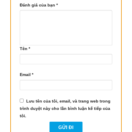
4. Công Dụng Và Lợi Ích Tinh Dầu Sả Java
Đánh giá của bạn
*
Tinh dầu Sả Java không chỉ là một sản phẩm làm
đẹp mà còn có nhiều công dụng đối với sức khỏe.
Các tác dụng chính của Tinh Dầu Sả Java bao
gồm:
4.1. Giảm Căng Thẳng Và Lo Âu
Tên
*
Tinh dầu Sả Java có khả năng chống lại trầm cảm
và giảm lo lắng, buồn bã. Mùi hương của tinh dầu
giúp tạo cảm giác thư giãn, tươi mới, giảm căng
Email
*
thẳng và mang đến hy vọng cho người sử dụng.
4.2. Điều Trị Viêm Nhiễm Và Kích Thích
Lưu tên của tôi, email, và trang web trong
Tiêu Hóa
trình duyệt này cho lần bình luận kế tiếp của
Tinh dầu này có tác dụng kháng khuẩn mạnh,
tôi.
giúp tiêu diệt vi khuẩn gây nhiễm trùng ở nhiều bộ
phận trong cơ thể, bao gồm đường tiết niệu, ruột