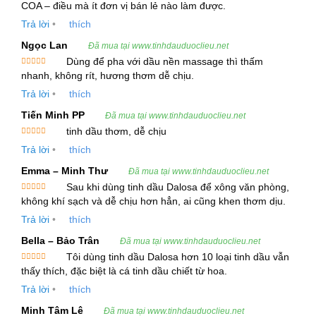
Được xếp
COA – điều mà ít đơn vị bán lẻ nào làm được.
Tên khoa học
: Cymbopogon winterianus
hạng
5
5
sao
Trả lời
•
thích
Jowitt
Ngọc Lan
Đã mua tại www.tinhdauduoclieu.net
Họ thực vật
: Poaceae (họ Lúa)
Dùng để pha với dầu nền massage thì thấm
Được xếp
nhanh, không rít, hương thơm dễ chịu.
hạng
5
5
Mô tả cây Sả Java
:
sao
Trả lời
•
thích
Cây Sả Java là loại thảo mộc sống lâu năm, mọc
Tiến Minh PP
Đã mua tại www.tinhdauduoclieu.net
thành bụi, thân thẳng đứng, cao từ 0,8m đến
tinh dầu thơm, dễ chịu
1,5m. Lá dài, hẹp, có mép sắc và đặc biệt có
Được xếp
Trả lời
•
thích
hạng
5
5
hương thơm đặc trưng. Sả Java sinh trưởng
sao
mạnh mẽ ở các vùng có khí hậu nhiệt đới như
Emma – Minh Thư
Đã mua tại www.tinhdauduoclieu.net
Sau khi dùng tinh dầu Dalosa để xông văn phòng,
Việt Nam, Ấn Độ, Indonesia, và Trung Quốc. Đây
Được xếp
không khí sạch và dễ chịu hơn hẳn, ai cũng khen thơm dịu.
là nguồn nguyên liệu quý giá, được dùng để chiết
hạng
5
5
sao
Trả lời
•
thích
xuất tinh dầu với chất lượng vượt trội.
Bella – Bảo Trân
Đã mua tại www.tinhdauduoclieu.net
3. Thông Tin Kỹ Thuật Và Cung Ứng
Tôi dùng tinh dầu Dalosa hơn 10 loại tinh dầu vẫn
Được xếp
thấy thích, đặc biệt là cá tinh dầu chiết từ hoa.
hạng
5
5
Bộ phận chiết xuất
: Lá và thân
sao
Trả lời
•
thích
Phương pháp chiết xuất
: Chưng cất hơi
Minh Tâm Lê
Đã mua tại www.tinhdauduoclieu.net