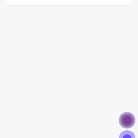
bồn tắm hoặc bồn xông hơi, ngâm mình trong
15-30 phút để thư giãn và giảm căng thẳng.
Tinh dầu Sả Java còn giúp làm dịu các cơn
đau nhức và tăng cường tuần hoàn máu.
6. Gợi Ý Kết Hợp Tinh Dầu Sả Java – Citronella
Essential Oil
Để tăng cường hiệu quả và tận hưởng các lợi ích
tối ưu từ Tinh Dầu Sả Java, bạn có thể kết hợp nó
với một số loại tinh dầu khác như:
Tinh Dầu Oải Hương
: Giúp thư giãn tâm trí và
làm dịu các triệu chứng căng thẳng.
Tinh Dầu Đàn Hương
: Mang đến sự an thần,
giúp cải thiện giấc ngủ và giảm lo âu.
Tinh Dầu Khuynh Diệp
: Tăng cường khả
năng phòng chống bệnh cảm cúm và nhiễm