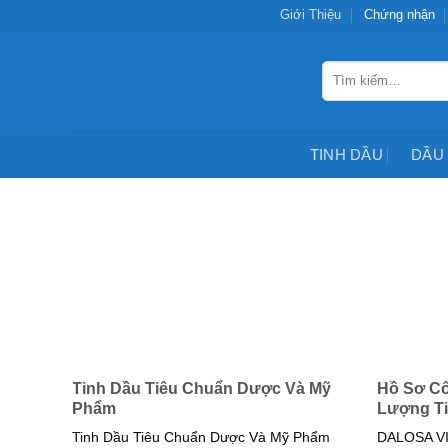
Chuyển
Giới Thiệu
Chứng nhận
đến
nội
Tìm
dung
kiếm:
TINH DẦU
DẦU
Tinh Dầu Tiêu Chuẩn Dược Và Mỹ
Hồ Sơ Cô
Phẩm
Lượng T
Tinh Dầu Tiêu Chuẩn Dược Và Mỹ Phẩm
DALOSA V