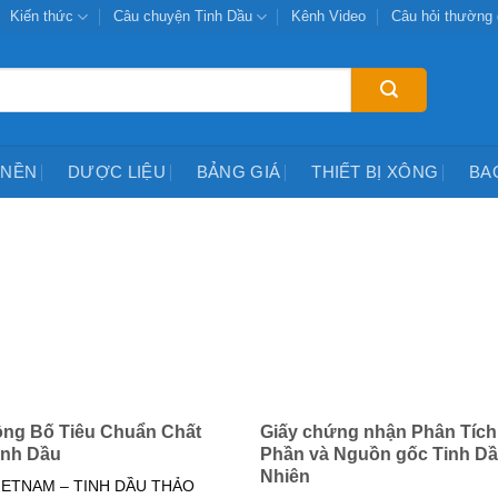
Kiến thức
Câu chuyện Tinh Dầu
Kênh Video
Câu hỏi thường
 NỀN
DƯỢC LIỆU
BẢNG GIÁ
THIẾT BỊ XÔNG
BA
ng Bố Tiêu Chuẩn Chất
Giấy chứng nhận Phân Tíc
inh Dầu
Phần và Nguồn gốc Tinh Dầ
Nhiên
IETNAM – TINH DẦU THẢO