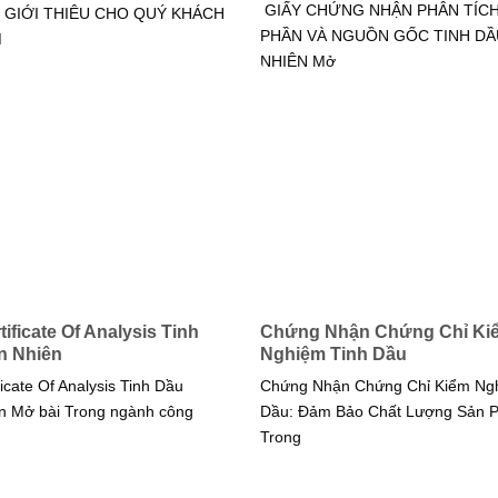
GIẤY CHỨNG NHẬN PHÂN TÍC
 GIỚI THIÊU CHO QUÝ KHÁCH
PHẦN VÀ NGUỒN GỐC TINH DẦ
M
NHIÊN Mở
ificate Of Analysis Tinh
Chứng Nhận Chứng Chỉ Ki
n Nhiên
Nghiệm Tinh Dầu
icate Of Analysis Tinh Dầu
Chứng Nhận Chứng Chỉ Kiểm Ngh
n Mở bài Trong ngành công
Dầu: Đảm Bảo Chất Lượng Sản 
Trong