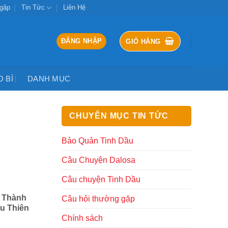
 gặp
Tin Tức
Liên Hệ
ĐĂNG NHẬP
GIỎ HÀNG
O BÌ
DANH MỤC
CHUYÊN MỤC TIN TỨC
Bảo Quản Tinh Dầu
Câu Chuyện Dalosa
Câu chuyện Tinh Dầu
h Thành
Câu hỏi thường gặp
u Thiên
Chính sách