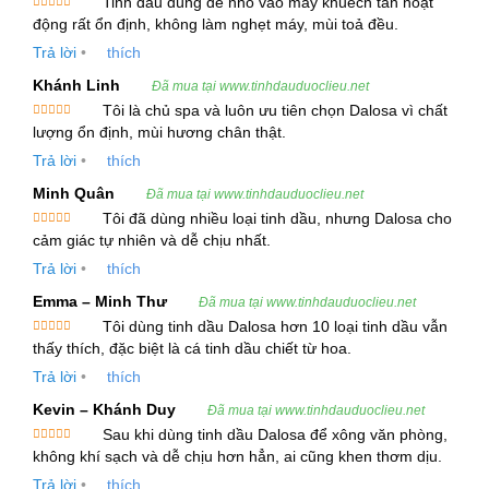
Tinh dầu dùng để nhỏ vào máy khuếch tán hoạt
Trong bài viết này, chúng ta sẽ cùng khám phá
Được xếp
động rất ổn định, không làm nghẹt máy, mùi toả đều.
hạng
5
5
các đặc tính, công dụng, hướng dẫn sử dụng và
sao
Trả lời
•
thích
các sản phẩm kết hợp với tinh dầu vỏ bưởi, giúp
Khánh Linh
Đã mua tại www.tinhdauduoclieu.net
bạn tận dụng tối đa các lợi ích từ loại tinh dầu
Tôi là chủ spa và luôn ưu tiên chọn Dalosa vì chất
tuyệt vời này.
Được xếp
lượng ổn định, mùi hương chân thật.
hạng
5
5
sao
Trả lời
•
thích
1. Giới Thiệu Về Tinh Dầu Vỏ Bưởi
Minh Quân
Đã mua tại www.tinhdauduoclieu.net
Tinh dầu vỏ bưởi, hay còn gọi là
Grapefruit
Tôi đã dùng nhiều loại tinh dầu, nhưng Dalosa cho
Được xếp
Essential Oil
, là loại tinh dầu được chiết xuất từ
cảm giác tự nhiên và dễ chịu nhất.
hạng
5
5
sao
vỏ của quả bưởi, một loại trái cây thuộc họ Cam
Trả lời
•
thích
(Rutaceae). Vỏ bưởi chứa nhiều thành phần hóa
Emma – Minh Thư
Đã mua tại www.tinhdauduoclieu.net
học quý giá như Limonene, a-pinen, linalool,
Tôi dùng tinh dầu Dalosa hơn 10 loại tinh dầu vẫn
Được xếp
geraniol và citral, mang lại một mùi thơm đặc
thấy thích, đặc biệt là cá tinh dầu chiết từ hoa.
hạng
5
5
sao
trưng nhẹ nhàng, tươi mát.
Trả lời
•
thích
Kevin – Khánh Duy
Đã mua tại www.tinhdauduoclieu.net
Tinh dầu này được sử dụng rộng rãi trong các liệu
Sau khi dùng tinh dầu Dalosa để xông văn phòng,
pháp làm đẹp, thư giãn, giảm căng thẳng và chăm
Được xếp
không khí sạch và dễ chịu hơn hẳn, ai cũng khen thơm dịu.
hạng
5
5
sao
sóc sức khỏe.
Trả lời
•
thích