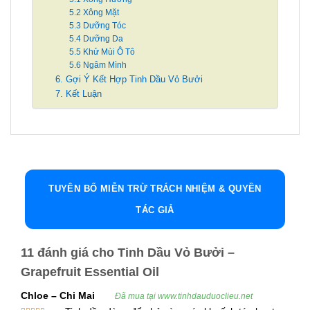
5.2 Xông Mặt
5.3 Dưỡng Tóc
5.4 Dưỡng Da
5.5 Khử Mùi Ô Tô
5.6 Ngâm Mình
6. Gợi Ý Kết Hợp Tinh Dầu Vỏ Bưởi
7. Kết Luận
Tinh Dầu Vỏ Bưởi – Grapefruit Essential
Oil: Tinh Túy Từ Thiên Nhiên Cho Sức
Khỏe Và Sắc Đẹp
Tinh dầu vỏ bưởi (Grapefruit Essential Oil) là một
TUYÊN BỐ MIỄN TRỪ TRÁCH NHIỆM & QUYỀN
trong những sản phẩm thiên nhiên tuyệt vời với
TÁC GIẢ
nhiều lợi ích vượt trội cho sức khỏe và sắc đẹp.
Được chiết xuất từ vỏ bưởi, loại trái cây có hương
11 đánh giá cho
Tinh Dầu Vỏ Bưởi –
thơm tươi mát, tinh dầu này không chỉ giúp thư
Grapefruit Essential Oil
giãn mà còn mang lại những tác dụng chữa trị và
chăm sóc cơ thể vô cùng hiệu quả.
Chloe – Chi Mai
Đã mua tại www.tinhdauduoclieu.net