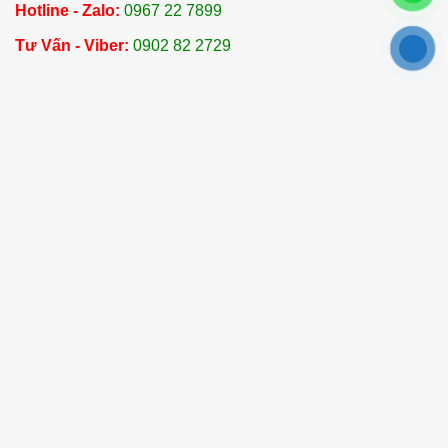
Hotline - Zalo:
0967 22 7899
Với hơn 20 năm kinh nghiệm trong ngành tinh
Tư Vấn - Viber:
0902 82 2729
dầu và dược liệu, Dalosa luôn cam kết chất lượng
sản phẩm, kiểm định nghiêm ngặt tại các tổ chức
uy tín tại Việt Nam trước khi đưa ra thị trường.
Dalosa Co., Ltd không ngừng tìm kiếm và nhập
khẩu các loại tinh dầu quý hiếm từ khắp nơi trên
thế giới, mang đến cho khách hàng những sản
phẩm chất lượng và đa dạng.
Hãy liên hệ với chúng tôi để biết thêm chi tiết và
đặt mua tinh dầu vỏ bưởi chất lượng cao. Dalosa
tự hào là đối tác tin cậy cung cấp nguyên liệu cho
các doanh nghiệp dược phẩm, mỹ phẩm, thực
phẩm và các sản phẩm chăm sóc sức khỏe hàng
đầu tại Việt Nam,.