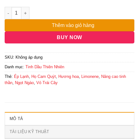
đến
12,500,000₫
Thêm vào giỏ hàng
BUY NOW
SKU:
Không áp dụng
Danh mục:
Tinh Dầu Thiên Nhiên
Thẻ:
Ép Lạnh
,
Họ Cam Quýt
,
Hương hoa
,
Limonene
,
Nâng cao tinh
thần
,
Ngọt Ngào
,
Vỏ Trái Cây
MÔ TẢ
TÀI LIỆU KỸ THUẬT