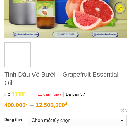
Tinh Dầu Vỏ Bưởi – Grapefruit Essential
Oil
(
11
đánh giá)
Đã bán
97
5.0
5.0
11
trên 5
Khoảng
–
₫
₫
400,000
12,500,000
dựa trên
giá:
đánh giá
XÓA
từ
Dung tích
400,000₫