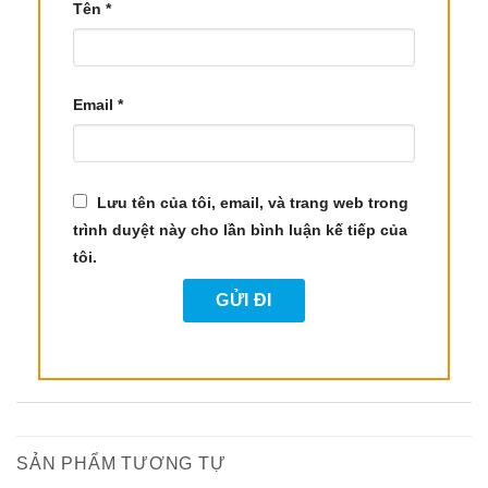
Tên
*
4.3 Kháng Khuẩn và Tiêu Diệt Vi Khuẩn
Tinh dầu vỏ bưởi có đặc tính kháng khuẩn mạnh
mẽ, giúp tiêu diệt vi khuẩn gây bệnh trong cơ thể
Email
*
và trên da. Điều này giúp bảo vệ sức khỏe khỏi
các vi khuẩn có hại và nấm mốc. Bên cạnh đó,
tinh dầu bưởi cũng có thể giúp khử trùng thực
Lưu tên của tôi, email, và trang web trong
phẩm và bảo quản thực phẩm lâu hơn.
trình duyệt này cho lần bình luận kế tiếp của
4.4 Cải Thiện Sức Khỏe Tóc và Chống Hói
tôi.
Tinh dầu vỏ bưởi giúp kích thích sự mọc tóc, ngăn
ngừa rụng tóc và tăng cường sức khỏe cho mái
tóc. Đặc biệt, tinh dầu này có thể làm sạch da đầu,
ngăn ngừa tình trạng tóc nhờn, đồng thời giúp tóc
trở nên bóng mượt và dày hơn. Bạn có thể sử
dụng tinh dầu vỏ bưởi để giảm tình trạng hói đầu
hoặc tóc thưa, giúp mái tóc khỏe mạnh hơn.
SẢN PHẨM TƯƠNG TỰ