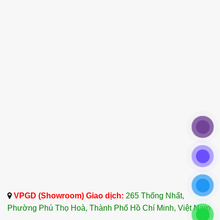
bưởi, bạn có thể kết hợp nó với các loại tinh dầu
khác:
Tinh dầu Hoa Oải Hương
: Tạo ra hỗn hợp
thư giãn hoàn hảo, giúp giảm căng thẳng và
làm dịu tâm trí.
Tinh dầu Bạc Hà
: Giúp tăng cường sự tỉnh
táo, cải thiện sự tập trung và hỗ trợ tiêu hóa.
Tinh dầu Chanh
: Kết hợp với vỏ bưởi giúp
làm sáng da, chống lão hóa và tăng cường hệ
miễn dịch.
7. Kết Luận
Công ty TNHH Tinh Dầu Thảo Dược Dalosa Việt
Nam là doanh nghiệp hàng đầu chuyên cung cấp
VPGD (Showroom) Giao dịch:
265 Thống Nhất,
Tinh Dầu Vỏ Bưởi – Grapefruit Essential Oil
với
Phường Phú Thọ Hoà, Thành Phố Hồ Chí Minh, Việt Nam
nguồn gốc từ Ấn Độ, Indonesia, và Việt Nam.