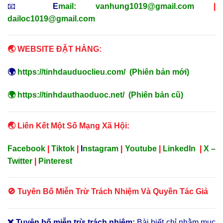
📧
E
mail:
vanhung1019@gmail.com
|
dailoc1019@gmail.com
🌏 WEBSITE ĐẶT HÀNG:
🌍
https://tinhdauduoclieu.com/
(Phiên bản mới)
🌍
https://tinhdauthaoduoc.net/
(Phiên bản cũ)
🌏 Liên Kết Một Số Mạng Xã Hội:
Facebook
|
Tiktok
|
I
nstagram
|
Youtube
|
LinkedIn
|
X –
Twitter
|
Pinterest
🚫 Tuyên Bố Miễn Trừ Trách Nhiệm Và Quyền Tác Giả
❌ Tuyên bố miễn trừ trách nhiệm:
Bài biết chỉ nhằm mục