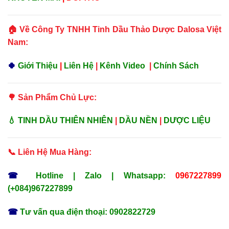
🏠 Về Công Ty TNHH Tinh Dầu Thảo Dược Dalosa Việt
Nam:
🍀
Giới Thiệu
|
Liên Hệ
|
Kênh Video
|
Chính Sách
🌳 Sản Phẩm Chủ Lực:
💧
TINH DẦU THIÊN NHIÊN
|
DẦU NỀN
|
DƯỢC LIỆU
📞 Liên Hệ Mua Hàng:
☎
Hotline | Zalo | Whatsapp:
0967227899
(+084)967227899
☎
Tư vấn qua điện thoại: 0902822729