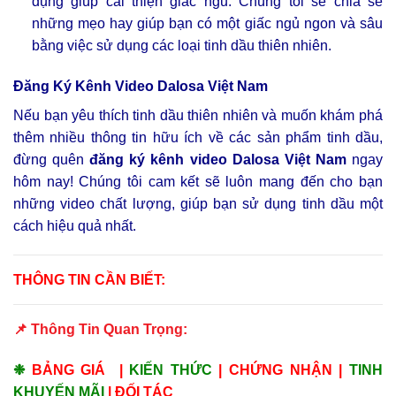
dụng giúp cải thiện giấc ngủ. Chúng tôi sẽ chia sẻ
những mẹo hay giúp bạn có một giấc ngủ ngon và sâu
bằng việc sử dụng các loại tinh dầu thiên nhiên.
Đăng Ký Kênh Video Dalosa Việt Nam
Nếu bạn yêu thích tinh dầu thiên nhiên và muốn khám phá
thêm nhiều thông tin hữu ích về các sản phẩm tinh dầu,
đừng quên
đăng ký kênh video Dalosa Việt Nam
ngay
hôm nay! Chúng tôi cam kết sẽ luôn mang đến cho bạn
những video chất lượng, giúp bạn sử dụng tinh dầu một
cách hiệu quả nhất.
THÔNG TIN CẦN BIẾT:
📌 Thông Tin Quan Trọng:
❉
BẢNG GIÁ
|
KIẾN THỨC
|
CHỨNG NHẬN
|
TINH
KHUYẾN MÃI
|
ĐỐI TÁC