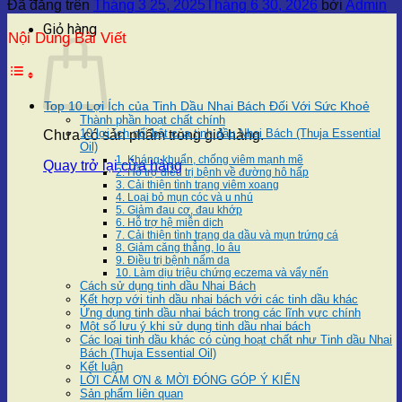
Đã đăng trên
Tháng 3 25, 2025
Tháng 6 30, 2026
bởi
Admin
Giỏ hàng
Nội Dung Bài Viết
Top 10 Lợi Ích của Tinh Dầu Nhai Bách Đối Với Sức Khoẻ
Thành phần hoạt chất chính
10 lợi ích nổi bật của tinh dầu Nhai Bách (Thuja Essential
Chưa có sản phẩm trong giỏ hàng.
Oil)
1. Kháng khuẩn, chống viêm mạnh mẽ
Quay trở lại cửa hàng
2. Hỗ trợ điều trị bệnh về đường hô hấp
3. Cải thiện tình trạng viêm xoang
4. Loại bỏ mụn cóc và u nhú
5. Giảm đau cơ, đau khớp
6. Hỗ trợ hệ miễn dịch
7. Cải thiện tình trạng da dầu và mụn trứng cá
8. Giảm căng thẳng, lo âu
9. Điều trị bệnh nấm da
10. Làm dịu triệu chứng eczema và vẩy nến
Cách sử dụng tinh dầu Nhai Bách
Kết hợp với tinh dầu nhai bách với các tinh dầu khác
Ứng dụng tinh dầu nhai bách trong các lĩnh vực chính
Một số lưu ý khi sử dụng tinh dầu nhai bách
Các loại tinh dầu khác có cùng hoạt chất như Tinh dầu Nhai
Bách (Thuja Essential Oil)
Kết luận
LỜI CẢM ƠN & MỜI ĐÓNG GÓP Ý KIẾN
Sản phẩm liên quan