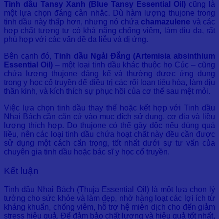
Tinh dầu Tansy Xanh (Blue Tansy Essential Oil)
cũng là
một lựa chọn đáng cân nhắc. Dù hàm lượng thujone trong
tinh dầu này thấp hơn, nhưng nó chứa
chamazulene
và các
hợp chất tương tự có khả năng chống viêm, làm dịu da, rất
phù hợp với các vấn đề da liễu và dị ứng.
Bên cạnh đó,
Tinh dầu Ngải Đắng (Artemisia absinthium
Essential Oil)
– một loại tinh dầu khác thuộc họ Cúc – cũng
chứa lượng thujone đáng kể và thường được ứng dụng
trong y học cổ truyền để điều trị các rối loạn tiêu hóa, làm dịu
thần kinh, và kích thích sự phục hồi của cơ thể sau mệt mỏi.
Việc lựa chọn tinh dầu thay thế hoặc kết hợp với Tinh dầu
Nhai Bách cần căn cứ vào mục đích sử dụng, cơ địa và liều
lượng thích hợp. Do thujone có thể gây độc nếu dùng quá
liều, nên các loại tinh dầu chứa hoạt chất này đều cần được
sử dụng một cách cẩn trọng, tốt nhất dưới sự tư vấn của
chuyên gia tinh dầu hoặc bác sĩ y học cổ truyền.
Kết luận
Tinh dầu Nhai Bách (Thuja Essential Oil) là một lựa chọn lý
tưởng cho sức khỏe và làm đẹp, nhờ hàng loạt các lợi ích từ
kháng khuẩn, chống viêm, hỗ trợ hệ miễn dịch cho đến giảm
stress hiệu quả. Để đảm bảo chất lượng và hiệu quả tốt nhất,