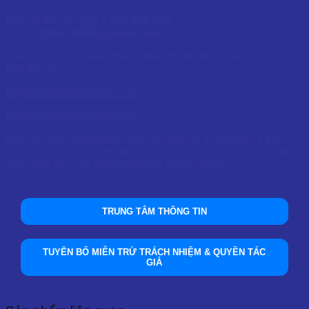
Bạn có thể gửi góp ý trực tiếp qua
email:
dailoc1019@gmail.com
Bạn cũng có thể xem thêm nhiều thông tin chuyên sâu về
tinh dầu tại:
https://tinhdauduoclieu.com
https://tinhdauthaoduoc.net
Một lần nữa, chân thành cảm ơn bạn đã tin tưởng và theo
dõi. Chúc bạn luôn mạnh khỏe và có những trải nghiệm trọn
vẹn cùng các sản phẩm tinh dầu thiên nhiên!
TRUNG TÂM THÔNG TIN
TUYÊN BỐ MIỄN TRỪ TRÁCH NHIỆM & QUYỀN TÁC
GIẢ