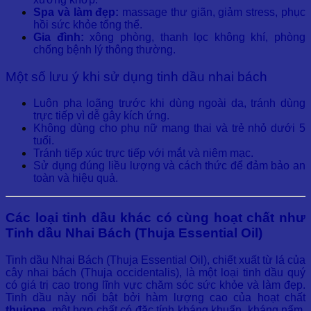
Spa và làm đẹp:
massage thư giãn, giảm stress, phục
hồi sức khỏe tổng thể.
Gia đình:
xông phòng, thanh lọc không khí, phòng
chống bệnh lý thông thường.
Một số lưu ý khi sử dụng tinh dầu nhai bách
Luôn pha loãng trước khi dùng ngoài da, tránh dùng
trực tiếp vì dễ gây kích ứng.
Không dùng cho phụ nữ mang thai và trẻ nhỏ dưới 5
tuổi.
Tránh tiếp xúc trực tiếp với mắt và niêm mạc.
Sử dụng đúng liều lượng và cách thức để đảm bảo an
toàn và hiệu quả.
Các loại tinh dầu khác có cùng hoạt chất như
Tinh dầu Nhai Bách (Thuja Essential Oil)
Tinh dầu Nhai Bách (Thuja Essential Oil), chiết xuất từ lá của
cây nhai bách (Thuja occidentalis), là một loại tinh dầu quý
có giá trị cao trong lĩnh vực chăm sóc sức khỏe và làm đẹp.
Tinh dầu này nổi bật bởi hàm lượng cao của hoạt chất
thujone
, một hợp chất có đặc tính kháng khuẩn, kháng nấm,