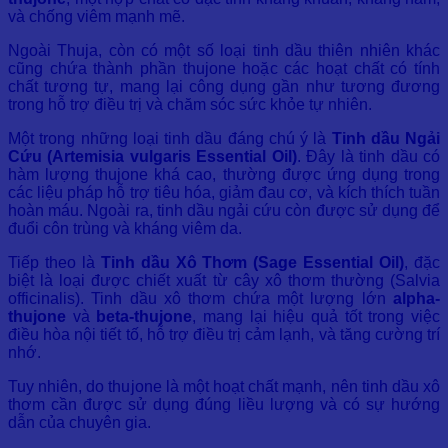
và chống viêm mạnh mẽ.
Ngoài Thuja, còn có một số loại tinh dầu thiên nhiên khác
cũng chứa thành phần thujone hoặc các hoạt chất có tính
chất tương tự, mang lại công dụng gần như tương đương
trong hỗ trợ điều trị và chăm sóc sức khỏe tự nhiên.
Một trong những loại tinh dầu đáng chú ý là
Tinh dầu Ngải
Cứu (Artemisia vulgaris Essential Oil)
. Đây là tinh dầu có
hàm lượng thujone khá cao, thường được ứng dụng trong
các liệu pháp hỗ trợ tiêu hóa, giảm đau cơ, và kích thích tuần
hoàn máu. Ngoài ra, tinh dầu ngải cứu còn được sử dụng để
đuổi côn trùng và kháng viêm da.
Tiếp theo là
Tinh dầu Xô Thơm (Sage Essential Oil)
, đặc
biệt là loại được chiết xuất từ cây xô thơm thường (Salvia
officinalis). Tinh dầu xô thơm chứa một lượng lớn
alpha-
thujone
và
beta-thujone
, mang lại hiệu quả tốt trong việc
điều hòa nội tiết tố, hỗ trợ điều trị cảm lạnh, và tăng cường trí
nhớ.
Tuy nhiên, do thujone là một hoạt chất mạnh, nên tinh dầu xô
thơm cần được sử dụng đúng liều lượng và có sự hướng
dẫn của chuyên gia.