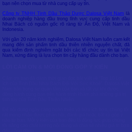
bạn nên chọn mua từ nhà cung cấp uy tín.
Công ty TNHH Tinh Dầu Thảo Dược Dalosa Việt Nam
là
doanh nghiệp hàng đầu trong lĩnh vực cung cấp tinh dầu
Nhai Bách có nguồn gốc rõ ràng từ Ấn Độ, Việt Nam và
Indonesia.
Với gần 20 năm kinh nghiệm, Dalosa Việt Nam luôn cam kết
mang đến sản phẩm tinh dầu thiên nhiên nguyên chất, đã
qua kiểm định nghiêm ngặt bởi các tổ chức uy tín tại Việt
Nam, xứng đáng là lựa chọn tin cậy hàng đầu dành cho bạn.
LỜI CẢM ƠN & MỜI ĐÓNG GÓP Ý KIẾN
Cảm ơn bạn đã dành thời gian đọc bài viết về “Top 10 Lợi
Ích của Tinh Dầu Nhai Bách Đối Với Sức Khoẻ”. Dalosa Việt
Nam trân trọng sự quan tâm của bạn và rất vui khi được
đồng hành cùng bạn trên hành trình khám phá những giá trị
tinh túy của Tinh Dầu Thiên Nhiên.
Để nội dung ngày càng hoàn thiện và hữu ích hơn, chúng tôi
rất mong nhận được phản hồi, đánh giá hoặc bất kỳ góp ý
nào từ bạn. Mỗi ý kiến của bạn đều là động lực giúp chúng
tôi nâng cao chất lượng nội dung và chia sẻ nhiều giá trị hơn
đến cộng đồng.