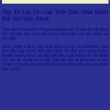
Top 10 Lợi Ích của Tinh Dầu Nhai Bách
Đối Với Sức Khoẻ
Tinh dầu Nhai Bách (Thuja Essential Oil) từ lâu đã nổi tiếng
với các đặc tính vượt trội trong việc chăm sóc sức khỏe và
làm đẹp.
Được chiết xuất từ cây Nhai Bách (Thuja occidentalis), loại
tinh dầu này được biết đến rộng rãi nhờ khả năng kháng
khuẩn, kháng virus, và đặc biệt hiệu quả trong việc cải thiện
các vấn đề về da và hô hấp. Bài viết này sẽ phân tích cụ thể
10 lợi ích tuyệt vời của tinh dầu Nhai Bách đối với sức khỏe
con người.