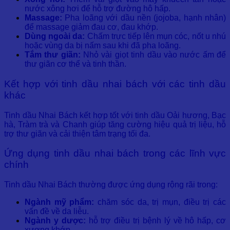
nước xông hơi để hỗ trợ đường hô hấp.
Massage:
Pha loãng với dầu nền (jojoba, hạnh nhân)
để massage giảm đau cơ, đau khớp.
Dùng ngoài da:
Chấm trực tiếp lên mụn cóc, nốt u nhú
hoặc vùng da bị nấm sau khi đã pha loãng.
Tắm thư giãn:
Nhỏ vài giọt tinh dầu vào nước ấm để
thư giãn cơ thể và tinh thần.
Kết hợp với tinh dầu nhai bách với các tinh dầu
khác
Tinh dầu Nhai Bách kết hợp tốt với tinh dầu Oải hương, Bạc
hà, Tràm trà và Chanh giúp tăng cường hiệu quả trị liệu, hỗ
trợ thư giãn và cải thiện tâm trạng tối đa.
Ứng dụng tinh dầu nhai bách trong các lĩnh vực
chính
Tinh dầu Nhai Bách thường được ứng dụng rộng rãi trong:
Ngành mỹ phẩm:
chăm sóc da, trị mụn, điều trị các
vấn đề về da liễu.
Ngành y dược:
hỗ trợ điều trị bệnh lý về hô hấp, cơ
xương khớp.