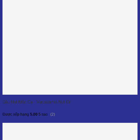
Dầu Hạt Mắc Ca - Macadamia Nut Oil
(2)
Được xếp hạng
5.00
5 sao