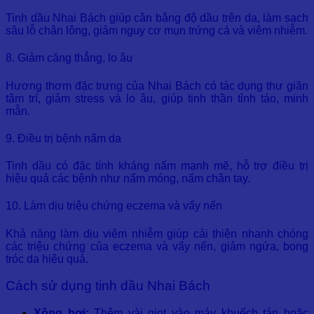
Tinh dầu Nhai Bách giúp cân bằng độ dầu trên da, làm sạch
sâu lỗ chân lông, giảm nguy cơ mụn trứng cá và viêm nhiễm.
8. Giảm căng thẳng, lo âu
Hương thơm đặc trưng của Nhai Bách có tác dụng thư giãn
tâm trí, giảm stress và lo âu, giúp tinh thần tỉnh táo, minh
mẫn.
9. Điều trị bệnh nấm da
Tinh dầu có đặc tính kháng nấm mạnh mẽ, hỗ trợ điều trị
hiệu quả các bệnh như nấm móng, nấm chân tay.
10. Làm dịu triệu chứng eczema và vẩy nến
Khả năng làm dịu viêm nhiễm giúp cải thiện nhanh chóng
các triệu chứng của eczema và vẩy nến, giảm ngứa, bong
tróc da hiệu quả.
Cách sử dụng tinh dầu Nhai Bách
Xông hơi:
Thêm vài giọt vào máy khuếch tán hoặc