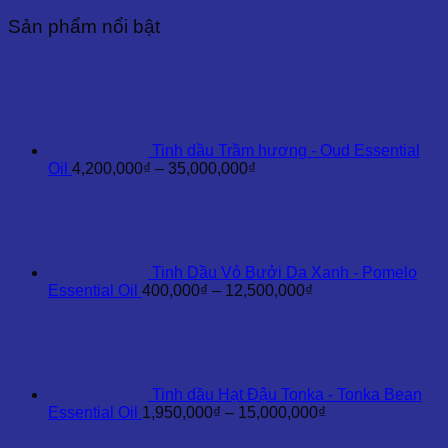
Massoia
Sản phẩm nổi bật
-
Massoia
Bark
Essential
Oil
số
lượng
Tinh dầu Trầm hương - Oud Essential
Khoảng
Oil
4,200,000
₫
–
35,000,000
₫
giá:
từ
4,200,000₫
đến
35,000,000₫
Tinh Dầu Vỏ Bưởi Da Xanh - Pomelo
Khoảng
Essential Oil
400,000
₫
–
12,500,000
₫
giá:
từ
400,000₫
đến
12,500,000₫
Tinh dầu Hạt Đậu Tonka - Tonka Bean
Khoảng
Essential Oil
1,950,000
₫
–
15,000,000
₫
giá:
từ