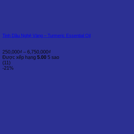
Tinh Dầu Nghệ Vàng – Turmeric Essential Oil
Khoảng
250,000
₫
–
6,750,000
₫
giá:
Được xếp hạng
5.00
5 sao
từ
(11)
250,000₫
-21%
đến
6,750,000₫