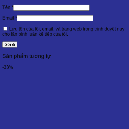
Tên
*
Email
*
Lưu tên của tôi, email, và trang web trong trình duyệt này
cho lần bình luận kế tiếp của tôi.
Sản phẩm tương tự
-33%