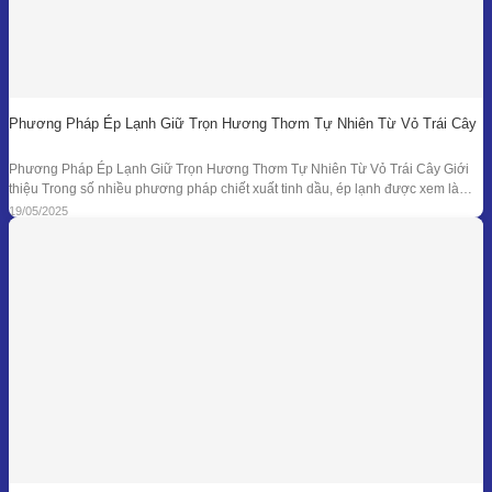
Phương Pháp Ép Lạnh Giữ Trọn Hương Thơm Tự Nhiên Từ Vỏ Trái Cây
Phương Pháp Ép Lạnh Giữ Trọn Hương Thơm Tự Nhiên Từ Vỏ Trái Cây Giới
thiệu Trong số nhiều phương pháp chiết xuất tinh dầu, ép lạnh được xem là
một trong những kỹ thuật đối với nguyên liệu đặc thù – đặc biệt là vỏ các loại
19/05/2025
quả có mùi hương tươi mát như