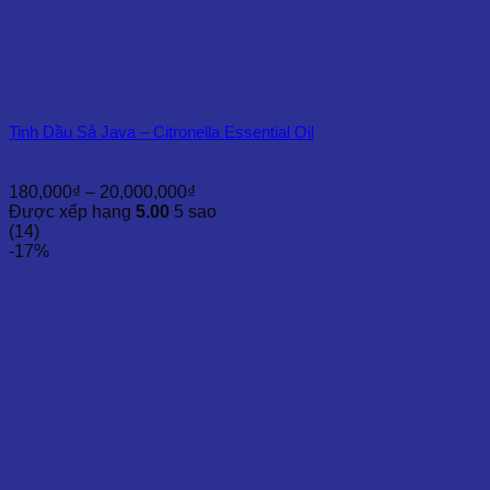
Tinh Dầu Sả Java – Citronella Essential Oil
Khoảng
180,000
₫
–
20,000,000
₫
giá:
Được xếp hạng
5.00
5 sao
từ
(14)
180,000₫
-17%
đến
20,000,000₫