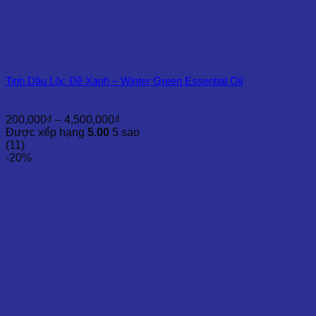
Tinh Dầu Lộc Đề Xanh – Winter Green Essential Oil
Khoảng
200,000
₫
–
4,500,000
₫
giá:
Được xếp hạng
5.00
5 sao
từ
(11)
200,000₫
-20%
đến
4,500,000₫