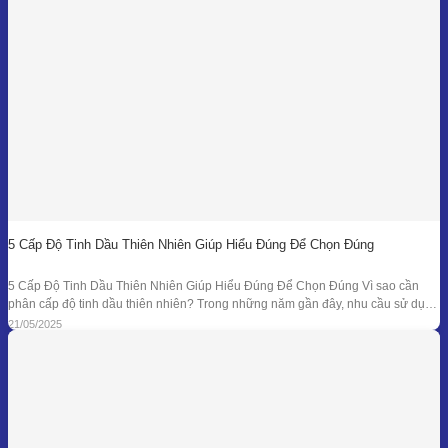
5 Cấp Độ Tinh Dầu Thiên Nhiên Giúp Hiểu Đúng Để Chọn Đúng
5 Cấp Độ Tinh Dầu Thiên Nhiên Giúp Hiểu Đúng Để Chọn Đúng Vì sao cần
phân cấp độ tinh dầu thiên nhiên? Trong những năm gần đây, nhu cầu sử dụng
tinh dầu thiên nhiên ngày càng gia tăng trong các lĩnh vực như chăm sóc sức
21/05/2025
khỏe, mỹ phẩm, liệu pháp hương thơm,