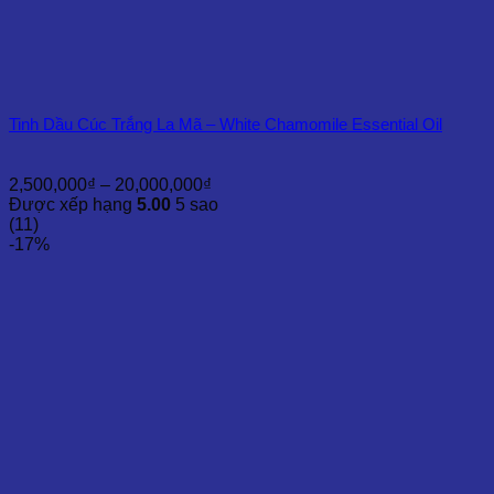
Tinh Dầu Cúc Trắng La Mã – White Chamomile Essential Oil
Khoảng
2,500,000
₫
–
20,000,000
₫
giá:
Được xếp hạng
5.00
5 sao
từ
(11)
2,500,000₫
-17%
đến
20,000,000₫