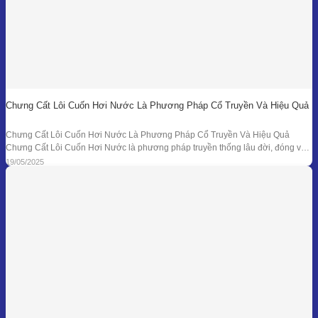
Chưng Cất Lôi Cuốn Hơi Nước Là Phương Pháp Cổ Truyền Và Hiệu Quả
Chưng Cất Lôi Cuốn Hơi Nước Là Phương Pháp Cổ Truyền Và Hiệu Quả
Chưng Cất Lôi Cuốn Hơi Nước là phương pháp truyền thống lâu đời, đóng vai
trò nền tảng trong ngành chiết xuất tinh dầu thiên nhiên. Từ những nồi đồng thủ
19/05/2025
công ở các làng nghề cho đến hệ thống chưng