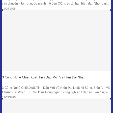
câu chuyện – từ hơi nước mạnh mẽ đến CO₂ siêu tới hạn hiện đại. Nhưng giữa
dòng chảy công nghệ ấy, enfleurage – một kỹ thuật cổ xưa và tinh tế – vẫn tồn
19/05/2025
tại như một biểu tượng
3 Công Nghệ Chiết Xuất Tinh Dầu Mới Và Hiện Đại Nhất
3 Công Nghệ Chiết Xuất Tinh Dầu Mới Và Hiện Đại Nhất: Vi Sóng, Siêu Âm Và
Chưng Cất Phân Tử I. Mở Đầu Trong ngành công nghiệp tinh dầu hiện đại, việc
tối ưu hóa hiệu suất chiết xuất, giữ nguyên hương thơm và hoạt chất trị liệu là
19/05/2025
mục tiêu hàng đầu. Bên