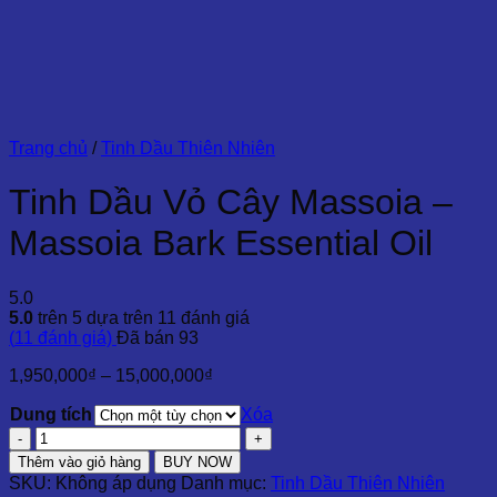
Trang chủ
/
Tinh Dầu Thiên Nhiên
Tinh Dầu Vỏ Cây Massoia –
Massoia Bark Essential Oil
5.0
5.0
trên 5 dựa trên
11
đánh giá
(
11
đánh giá)
Đã bán
93
Khoảng
1,950,000
₫
–
15,000,000
₫
giá:
Dung tích
từ
Xóa
1,950,000₫
Tinh
đến
Dầu
Thêm vào giỏ hàng
BUY NOW
15,000,000₫
Vỏ
SKU:
Không áp dụng
Danh mục:
Tinh Dầu Thiên Nhiên
Cây