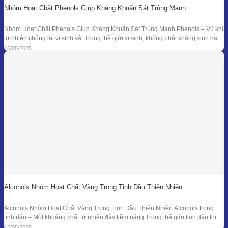
Nhóm Hoạt Chất Phenols Giúp Kháng Khuẩn Sát Trùng Mạnh
Nhóm Hoạt Chất Phenols Giúp Kháng Khuẩn Sát Trùng Mạnh Phenols – Vũ khí
tự nhiên chống lại vi sinh vật Trong thế giới vi sinh, không phải kháng sinh hay
hóa chất tổng hợp mới là “anh hùng” duy nhất. Từ hàng ngàn năm trước, các
15/05/2025
nền y học cổ đại đã sử dụng tinh dầu
Alcohols Nhóm Hoạt Chất Vàng Trong Tinh Dầu Thiên Nhiên
Alcohols Nhóm Hoạt Chất Vàng Trong Tinh Dầu Thiên Nhiên Alcohols trong
tinh dầu – Một khoáng chất tự nhiên đầy tiềm năng Trong thế giới tinh dầu thiên
nhiên, mỗi giọt nhỏ bé lại ẩn chứa hàng trăm hợp chất hóa học với công dụng
15/05/2025