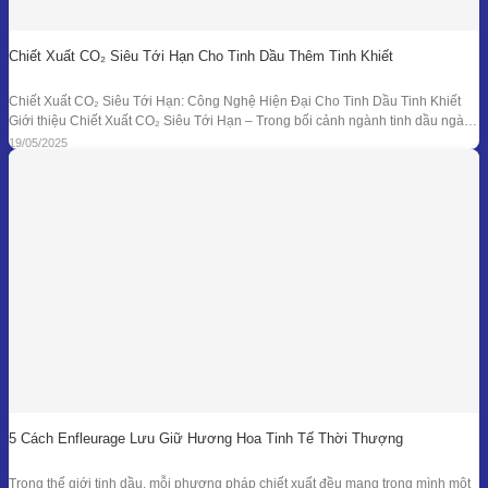
Chiết Xuất CO₂ Siêu Tới Hạn Cho Tinh Dầu Thêm Tinh Khiết
Chiết Xuất CO₂ Siêu Tới Hạn: Công Nghệ Hiện Đại Cho Tinh Dầu Tinh Khiết
Giới thiệu Chiết Xuất CO₂ Siêu Tới Hạn – Trong bối cảnh ngành tinh dầu ngày
càng đồi hỏi cao về độ tinh khiết, tính an toàn và hiệu quả sinh học, phương
19/05/2025
pháp chiết xuất bằng CO₂ siêu tới
5 Cách Enfleurage Lưu Giữ Hương Hoa Tinh Tế Thời Thượng
Trong thế giới tinh dầu, mỗi phương pháp chiết xuất đều mang trong mình một