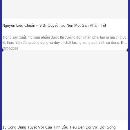
Nguyên Liệu Chuẩn – 9 Bí Quyết Tạo Nên Một Sản Phẩm Tốt
Trong sản xuất, một sản phẩm được thị trường đón nhận phải tạo ra giá trị thực
tế, thực hiện đúng công dụng và duy trì chất lượng trong quá trình sử dụng. Để
đạt được kết quả đó, doanh nghiệp cần kiểm soát đồng bộ từ mục tiêu nghiên
05/08/2026
cứu, nguyên liệu, công thức
15 Công Dụng Tuyệt Vời Của Tinh Dầu Tiêu Đen Đối Với Đời Sống