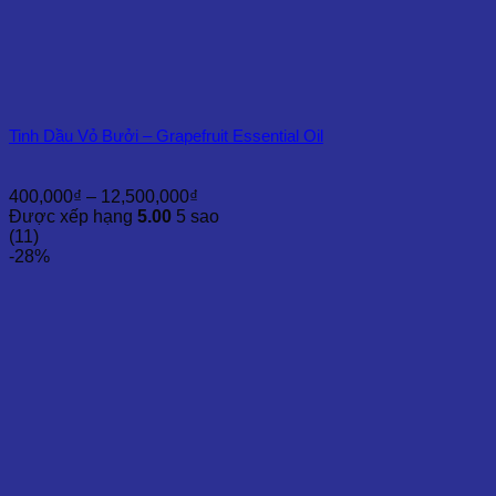
Tinh Dầu Vỏ Bưởi – Grapefruit Essential Oil
Khoảng
400,000
₫
–
12,500,000
₫
giá:
Được xếp hạng
5.00
5 sao
từ
(11)
400,000₫
-28%
đến
12,500,000₫