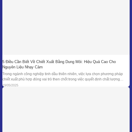
5 Điều Cần Biết Về Chiết Xuất Bằng Dung Môi: Hiệu Quả Cao Cho
Nguyên Liệu Nhạy Cảm
Trong ngành công nghiệp tinh dầu thiên nhiên, việc lựa chọn phương pháp
chiết xuất phù hợp đóng vai trò then chốt trong việc quyết định chất lượng
thành phẩm – đặc biệt là đối với những loại nguyên liệu cao cấp và nhạy cảm.
19/05/2025
Khi các phương pháp truyền thống như chưng cất lôi