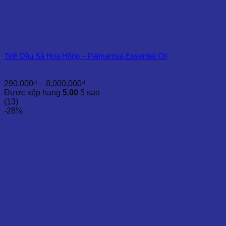
Tinh Dầu Sả Hoa Hồng – Palmarosa Essential Oil
Khoảng
290,000
₫
–
8,000,000
₫
giá:
Được xếp hạng
5.00
5 sao
từ
(13)
290,000₫
-28%
đến
8,000,000₫