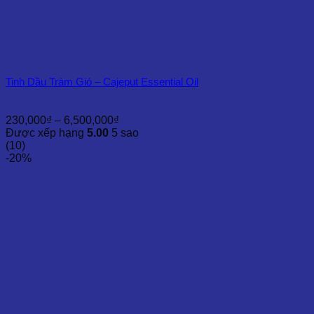
Tinh Dầu Tràm Gió – Cajeput Essential Oil
Khoảng
230,000
₫
–
6,500,000
₫
giá:
Được xếp hạng
5.00
5 sao
từ
(10)
230,000₫
-20%
đến
6,500,000₫