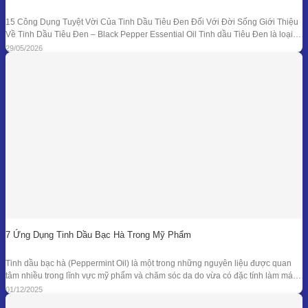
15 Công Dụng Tuyệt Vời Của Tinh Dầu Tiêu Đen Đối Với Đời Sống Giới Thiệu
Về Tinh Dầu Tiêu Đen – Black Pepper Essential Oil Tinh dầu Tiêu Đen là loại
tinh dầu thiên nhiên được chiết xuất từ quả của cây Tiêu Đen (Piper nigrum)
29/05/2026
bằng phương pháp chưng cất hơi nước. Đây là
7 Ứng Dụng Tinh Dầu Bạc Hà Trong Mỹ Phẩm
Tinh dầu bạc hà (Peppermint Oil) là một trong những nguyên liệu được quan
tâm nhiều trong lĩnh vực mỹ phẩm và chăm sóc da do vừa có đặc tính làm mát
đặc trưng, vừa sở hữu phổ kháng khuẩn và khử mùi tự nhiên đã được ghi nhận
01/12/2025
trong nhiều nghiên cứu. Giá trị