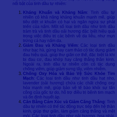
nổi bật của tinh dầu tự nhiên:
Kháng Khuẩn và Kháng Nấm
: Tinh dầu tự
nhiên có khả năng kháng khuẩn mạnh mẽ, giúp
tiêu diệt vi khuẩn có hại và ngăn ngừa sự phát
triển của nấm. Một số loại tinh dầu như tinh dầu
tràm trà và tinh dầu oải hương đặc biệt hiệu quả
trong việc điều trị các bệnh về da liễu, như mụn
trứng cá hay nấm da.
Giảm Đau và Kháng Viêm
: Các loại tinh dầu
như bạc hà, gừng hay cam thảo có tác dụng giảm
đau hiệu quả, giúp thư giãn cơ thể, đặc biệt là khi
bị đau cơ, đau khớp hay căng thẳng thần kinh.
Ngoài ra, tinh dầu tự nhiên còn có tác dụng
chống viêm, giúp giảm sưng tấy, viêm nhiễm.
Chống Oxy Hóa và Bảo Vệ Sức Khỏe Tim
Mạch
: Các loại tinh dầu như tinh dầu hạt nho,
lavender (oải hương) chứa các chất chống oxy
hóa mạnh mẽ, giúp bảo vệ tế bào khỏi sự tấn
công của gốc tự do, hỗ trợ điều trị bệnh tim mạch
và ổn định huyết áp.
Cân Bằng Cảm Xúc và Giảm Căng Thẳng
: Tinh
dầu tự nhiên có thể tác động trực tiếp đến hệ thần
kinh, giúp thư giãn, làm giảm căng thẳng và mệt
mỏi. Các loại tinh dầu như oải hương, hoa nhài,