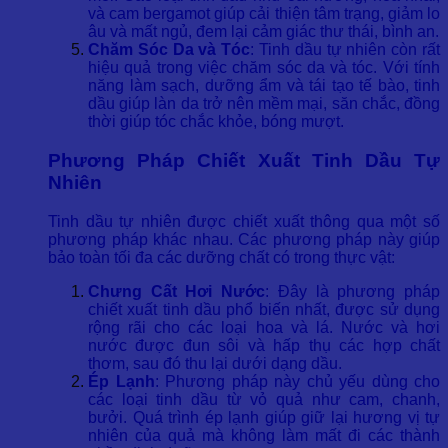
và cam bergamot giúp cải thiện tâm trạng, giảm lo
âu và mất ngủ, đem lại cảm giác thư thái, bình an.
Chăm Sóc Da và Tóc
: Tinh dầu tự nhiên còn rất
hiệu quả trong việc chăm sóc da và tóc. Với tính
năng làm sạch, dưỡng ẩm và tái tạo tế bào, tinh
dầu giúp làn da trở nên mềm mại, săn chắc, đồng
thời giúp tóc chắc khỏe, bóng mượt.
Phương Pháp Chiết Xuất Tinh Dầu Tự
Nhiên
Tinh dầu tự nhiên được chiết xuất thông qua một số
phương pháp khác nhau. Các phương pháp này giúp
bảo toàn tối đa các dưỡng chất có trong thực vật:
Chưng Cất Hơi Nước
: Đây là phương pháp
chiết xuất tinh dầu phổ biến nhất, được sử dụng
rộng rãi cho các loại hoa và lá. Nước và hơi
nước được đun sôi và hấp thụ các hợp chất
thơm, sau đó thu lại dưới dạng dầu.
Ép Lạnh
: Phương pháp này chủ yếu dùng cho
các loại tinh dầu từ vỏ quả như cam, chanh,
bưởi. Quá trình ép lạnh giúp giữ lại hương vị tự
nhiên của quả mà không làm mất đi các thành