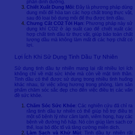
phần dinh dưỡng.
Chiết Xuất Dung Môi
: Đây là phương pháp dùng
dung môi để hòa tan các hợp chất trong thực vật,
sau đó loại bỏ dung môi để thu được tinh dầu.
Chưng Cất CO2 Tới Hạn
: Phương pháp này sử
dụng khí CO2 ở áp suất cao để chiết xuất các
hợp chất tinh dầu từ thực vật, giúp bảo toàn chất
lượng dầu mà không làm mất đi các hợp chất có
lợi.
Lợi Ích Khi Sử Dụng Tinh Dầu Tự Nhiên
Sử dụng tinh dầu tự nhiên mang lại rất nhiều lợi ích
không chỉ về mặt sức khỏe mà còn về mặt tinh thần.
Tinh dầu có thể được sử dụng trong nhiều tình huống
khác nhau, từ việc xông hương trong phòng, làm sản
phẩm chăm sóc sắc đẹp cho đến việc điều trị các vấn
đề sức khỏe.
Chăm Sóc Sức Khỏe
: Các nghiên cứu đã chỉ ra
rằng tinh dầu tự nhiên có thể giúp hỗ trợ điều trị
một số bệnh lý như cảm lạnh, viêm họng, hay các
bệnh về đường hô hấp. Nó còn giúp làm sạch cơ
thể, loại bỏ độc tố và tăng cường miễn dịch.
Làm Sạch và Khử Mùi
: Tinh dầu tự nhiên rất