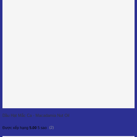
Dầu Hạt Mắc Ca - Macadamia Nut Oil
(2)
Được xếp hạng
5.00
5 sao