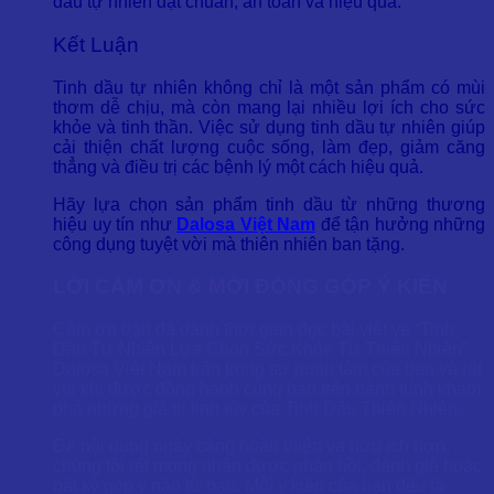
dầu tự nhiên đạt chuẩn, an toàn và hiệu quả.
Kết Luận
Tinh dầu tự nhiên không chỉ là một sản phẩm có mùi
thơm dễ chịu, mà còn mang lại nhiều lợi ích cho sức
khỏe và tinh thần. Việc sử dụng tinh dầu tự nhiên giúp
cải thiện chất lượng cuộc sống, làm đẹp, giảm căng
thẳng và điều trị các bệnh lý một cách hiệu quả.
Hãy lựa chọn sản phẩm tinh dầu từ những thương
hiệu uy tín như
Dalosa Việt Nam
để tận hưởng những
công dụng tuyệt vời mà thiên nhiên ban tặng.
LỜI CẢM ƠN & MỜI ĐÓNG GÓP Ý KIẾN
Cảm ơn bạn đã dành thời gian đọc bài viết về “Tinh
Dầu Tự Nhiên Lựa Chọn Sức Khỏe Từ Thiên Nhiên”.
Dalosa Việt Nam trân trọng sự quan tâm của bạn và rất
vui khi được đồng hành cùng bạn trên hành trình khám
phá những giá trị tinh túy của Tinh Dầu Thiên Nhiên.
Để nội dung ngày càng hoàn thiện và hữu ích hơn,
chúng tôi rất mong nhận được phản hồi, đánh giá hoặc
bất kỳ góp ý nào từ bạn. Mỗi ý kiến của bạn đều là