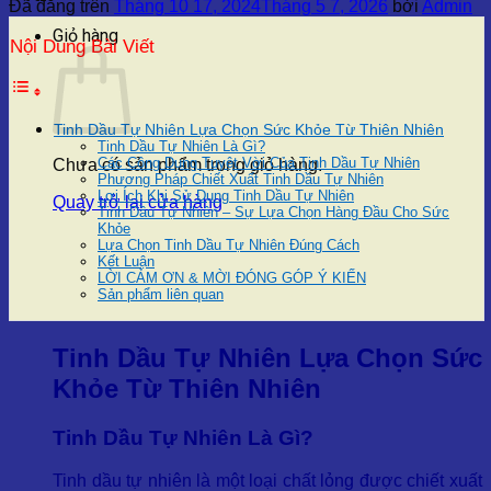
Đã đăng trên
Tháng 10 17, 2024
Tháng 5 7, 2026
bởi
Admin
Giỏ hàng
Nội Dung Bài Viết
Tinh Dầu Tự Nhiên Lựa Chọn Sức Khỏe Từ Thiên Nhiên
Tinh Dầu Tự Nhiên Là Gì?
Các Công Dụng Tuyệt Vời Của Tinh Dầu Tự Nhiên
Chưa có sản phẩm trong giỏ hàng.
Phương Pháp Chiết Xuất Tinh Dầu Tự Nhiên
Lợi Ích Khi Sử Dụng Tinh Dầu Tự Nhiên
Quay trở lại cửa hàng
Tinh Dầu Tự Nhiên – Sự Lựa Chọn Hàng Đầu Cho Sức
Khỏe
Lựa Chọn Tinh Dầu Tự Nhiên Đúng Cách
Kết Luận
LỜI CẢM ƠN & MỜI ĐÓNG GÓP Ý KIẾN
Sản phẩm liên quan
Tinh Dầu Tự Nhiên Lựa Chọn Sức
Khỏe Từ Thiên Nhiên
Tinh Dầu Tự Nhiên Là Gì?
Tinh dầu tự nhiên là một loại chất lỏng được chiết xuất