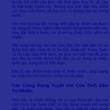
từ các bộ phận của thực vật, bao gồm hoa, lá, vỏ cây,
rễ, hạt hoặc nhựa cây. Những loại tinh dầu này chứa
các hợp chất thơm, dễ bay hơi và không hòa tan trong
nước.
Với mùi hương đặc trưng, tinh dầu tự nhiên đã được
sử dụng từ hàng nghìn năm trước trong nhiều nền văn
hóa, đặc biệt là trong các phương pháp chữa bệnh cổ
truyền.
Một trong những nền văn hóa đầu tiên biết đến và sử
dụng tinh dầu rộng rãi là Ấn Độ, cùng với Trung Quốc
và Hy Lạp. Qua thời gian, sự giao lưu văn hóa đã giúp
tinh dầu tự nhiên được biết đến và sử dụng tại nhiều
quốc gia, trong đó có Việt Nam.
Đây là sản phẩm hoàn toàn từ thiên nhiên, giúp mang
lại nhiều lợi ích cho sức khỏe và sắc đẹp.
Các Công Dụng Tuyệt Vời Của Tinh Dầu
Tự Nhiên
Tinh dầu tự nhiên không chỉ có mùi thơm dễ chịu mà
còn chứa các hoạt chất có tác dụng mạnh mẽ trong
việc cải thiện sức khỏe. Sau đây là một số công dụng