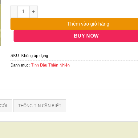
đến
20,000,000₫
Thêm vào giỏ hàng
BUY NOW
SKU:
Không áp dụng
Danh mục:
Tinh Dầu Thiên Nhiên
GÓI
THÔNG TIN CẦN BIẾT