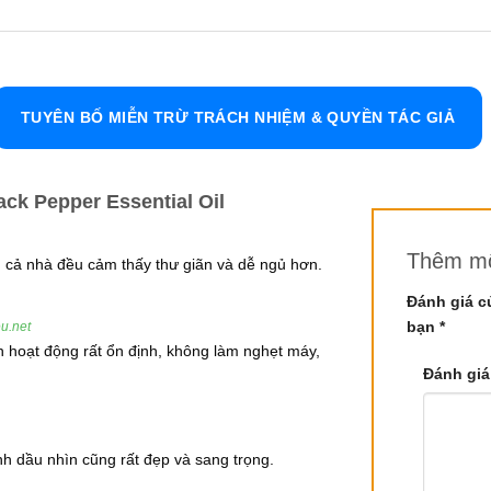
h dầu tiêu đen đã trở thành một trong những lựa chọn yêu thích
t về tinh dầu tiêu đen, từ thông tin về nguồn gốc thực vật, th
TUYÊN BỐ MIỄN TRỪ TRÁCH NHIỆM & QUYỀN TÁC GIẢ
ack Pepper Essential Oil
Thêm mộ
 Hạt Tiêu Đen
 cả nhà đều cảm thấy thư giãn và dễ ngủ hơn.
Đánh giá c
bạn
*
u.net
 hoạt động rất ổn định, không làm nghẹt máy,
Đánh giá
 leo, thân dài, nhẵn, có thể bám vào các cây khác để phát tri
ùng nhiệt đới, đặc biệt là tại các quốc gia như Ấn Độ, Sri Lank
nh dầu nhìn cũng rất đẹp và sang trọng.