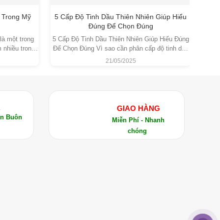
 Trong Mỹ
5 Cấp Độ Tinh Dầu Thiên Nhiên Giúp Hiểu
Chư
Đúng Để Chọn Đúng
là một trong
5 Cấp Độ Tinh Dầu Thiên Nhiên Giúp Hiểu Đúng
Chưng
 nhiều trong
Để Chọn Đúng Vì sao cần phân cấp độ tinh dầu
Cổ Tr
a do vừa có
thiên nhiên? Trong những năm gần đây, nhu cầu
Nướ
21/05/2025
 sở hữu phổ
sử dụng tinh dầu thiên nhiên ngày càng gia tăng
đóng 
 đã được ghi
trong các lĩnh vực như chăm sóc sức khỏe, mỹ
dầu t
 để giảm đau và cải thiện lưu thông máu.
 Giá trị
phẩm, liệu pháp hương thơm,
c
 cảm giác khó chịu do đầy hơi, táo bón.
Ả
GIAO HÀNG
 cảm giác thèm thuốc lá.
án Buôn
Miễn Phí - Nhanh
ơ thể.
chóng
à căng thẳng.
iãn: