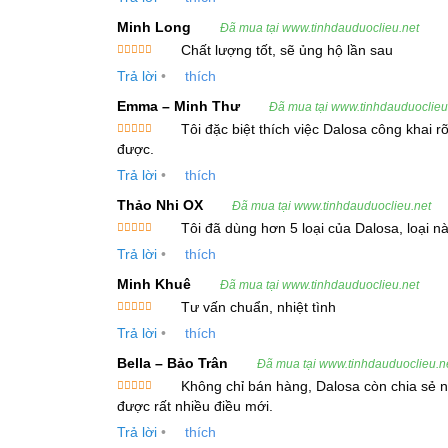
Hồ tiêu đen được thu hoạch khi quả tiêu chuyển 
sao
Minh Long
tinh dầu với hương vị đặc trưng, cay nồng và mù
Đã mua tại www.tinhdauduoclieu.net
Chất lượng tốt, sẽ ủng hộ lần sau
Được xếp
Nguồn gốc và phân bố:
Trả lời
•
thích
hạng
5
5
sao
Emma – Minh Thư
Đã mua tại www.tinhdauduoclieu
Cây tiêu đen chủ yếu được trồng tại các khu vực
Tôi đặc biệt thích việc Dalosa công khai 
các vùng như Phú Quốc, Kiên Giang, Quảng Trị.
Được xếp
được.
hạng
5
5
sao
Trả lời
•
thích
2. Thông Tin Kỹ Thuật và Cung Cấp
Thảo Nhi OX
Đã mua tại www.tinhdauduoclieu.net
Tiêu chuẩn kỹ thuật:
Tôi đã dùng hơn 5 loại của Dalosa, loại 
Được xếp
Trả lời
•
thích
hạng
5
5
Bộ phận chiết xuất
: Hạt (trái)
sao
Minh Khuê
Đã mua tại www.tinhdauduoclieu.net
Phương pháp chiết xuất
: Hơi nước/CO2 siê
Tư vấn chuẩn, nhiệt tình
Được xếp
Hình thức
: Chất lỏng
Trả lời
•
thích
hạng
5
5
sao
Bella – Bảo Trân
Đã mua tại www.tinhdauduoclieu.n
Màu sắc
: Không màu đến màu vàng nhạt
Không chỉ bán hàng, Dalosa còn chia sẻ nh
Mùi vị
: Mùi đặc trưng của hạt tiêu
Được xếp
được rất nhiều điều mới.
hạng
5
5
sao
Trả lời
•
thích
Tỷ trọng
: 0,864 – 0,8840 ở 25ºC