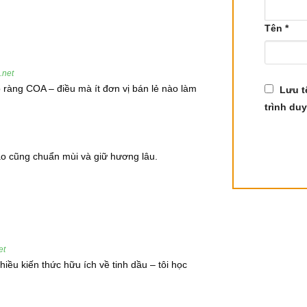
sang màu đỏ, sau đó được phơi khô để tạo ra tiêu đen. Quá trình
i thơm.
Tên
*
.net
 nhiệt đới như Ấn Độ, Việt Nam, Indonesia, Sri Lanka, và Mala
rõ ràng COA – điều mà ít đơn vị bán lẻ nào làm
Lưu t
trình duy
nào cũng chuẩn mùi và giữ hương lâu.
u tới hạn
et
iều kiến thức hữu ích về tinh dầu – tôi học