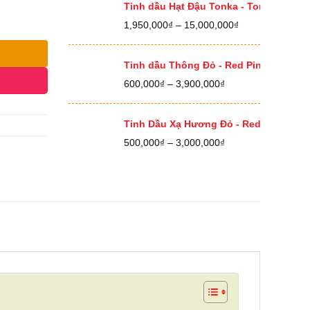
400,000₫
Tinh dầu Hạt Đậu Tonka - Tonka Bean E
đến
Khoảng
1,950,000
₫
–
15,000,000
₫
12,500,000₫
giá:
từ
1,950,000₫
Tinh dầu Thông Đỏ - Red Pine Essential
đến
Khoảng
600,000
₫
–
3,900,000
₫
15,000,000₫
giá:
từ
600,000₫
Tinh Dầu Xạ Hương Đỏ - Red Thyme Ess
đến
Khoảng
500,000
₫
–
3,000,000
₫
3,900,000₫
giá:
từ
500,000₫
đến
3,000,000₫