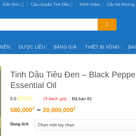
Kiến thức
Câu chuyện Tinh Dầu
Kênh Video
Câu hỏi thường
 NỀN
DƯỢC LIỆU
BẢNG GIÁ
THIẾT BỊ XÔNG
BA
Tinh Dầu Tiêu Đen – Black Peppe
Essential Oil
(
9
đánh giá)
Đã bán
81
5.0
5.0
9
trên 5
Khoảng
–
₫
₫
580,000
20,000,000
dựa trên
giá:
đánh giá
từ
Dung tích
580,000₫