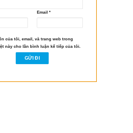
 thu hái và xử lý này tạo nên một loại gia vị và
Email
*
ysia. Tại Việt Nam, hồ tiêu chủ yếu được trồng ở
ên của tôi, email, và trang web trong
ệt này cho lần bình luận kế tiếp của tôi.