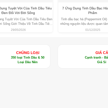
da, giảm đau cơ khớp.
ụng Tuyệt Vời Của Tinh Dầu Tiêu
7 Ứng Dụng Tinh Dầu Bạc Hà
Đen Đối Với Đời Sống
Phẩm
ng Tuyệt Vời Của Tinh Dầu Tiêu Đen
Tinh dầu bạc hà (Peppermint Oil) 
ời Sống Giới Thiệu Về Tinh Dầu Tiêu
những nguyên liệu được quan tâm
k Pepper Essential Oil Tinh dầu Tiêu
lĩnh vực mỹ phẩm và chăm sóc d
29/05/2026
01/12/2025
i tinh dầu thiên nhiên được chiết xuất
đặc tính làm mát đặc trưng, vừa
a cây Tiêu Đen (Piper nigrum) bằng
kháng khuẩn và khử mùi tự nhiên
inh dầu tiêu đen vào dầu nền và massage lên vùng cơ, khớp đau
pháp chưng cất hơi nước. Đây là
nhận trong nhiều nghiên cứu.
 đen vào nước ấm hoặc trà để giúp cải thiện hệ tiêu hóa và giảm
CHỦNG LOẠI
GIÁ C
nh dầu tiêu đen trong không khí hoặc hít trực tiếp từ chai khi có
350 loại Tinh Dầu & 50
Cạnh tranh - B
Loại Dầu Nền
Giá Sỉ
 đen vào lòng bàn chân và massage để hỗ trợ quá trình giải độc c
ào máy khuếch tán hoặc xông hơi để giúp thư giãn, giảm lo âu v
ác loại tinh dầu khác để tăng cường công dụng chữa trị và thư g
g máu và làm ấm cơ thể.