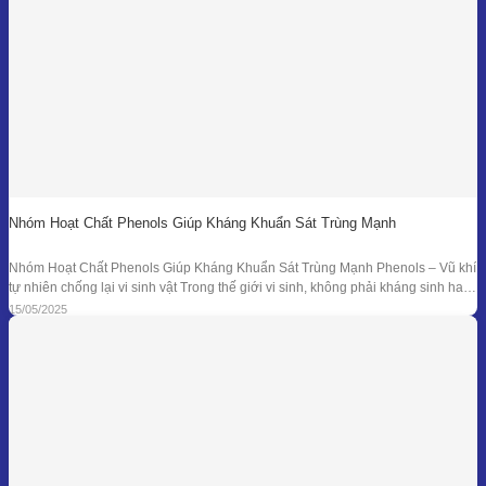
Nhóm Hoạt Chất Phenols Giúp Kháng Khuẩn Sát Trùng Mạnh
Nhóm Hoạt Chất Phenols Giúp Kháng Khuẩn Sát Trùng Mạnh Phenols – Vũ khí
tự nhiên chống lại vi sinh vật Trong thế giới vi sinh, không phải kháng sinh hay
hóa chất tổng hợp mới là “anh hùng” duy nhất. Từ hàng ngàn năm trước, các
15/05/2025
nền y học cổ đại đã sử dụng tinh dầu