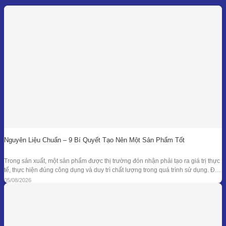
Nguyên Liệu Chuẩn – 9 Bí Quyết Tạo Nên Một Sản Phẩm Tốt
Trong sản xuất, một sản phẩm được thị trường đón nhận phải tạo ra giá trị thực
tế, thực hiện đúng công dụng và duy trì chất lượng trong quá trình sử dụng. Để
đạt được kết quả đó, doanh nghiệp cần kiểm soát đồng bộ từ mục tiêu nghiên
05/08/2026
cứu, nguyên liệu, công thức