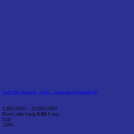
8,500,000₫
Tinh Dầu Hoa Lài – Nhài – Jasmine Essential Oil
Khoảng
1,950,000
₫
–
15,000,000
₫
giá:
Được xếp hạng
5.00
5 sao
từ
(10)
1,950,000₫
-20%
đến