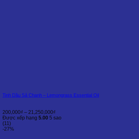
15,000,000₫
Tinh Dầu Sả Chanh – Lemongrass Essential Oil
Khoảng
200,000
₫
–
21,250,000
₫
giá:
Được xếp hạng
5.00
5 sao
từ
(11)
200,000₫
-27%
đến