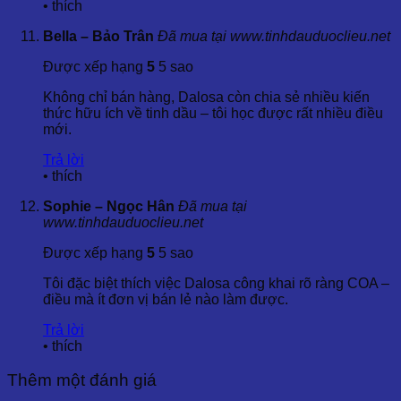
nghiệm trong ngành tinh dầu,
Công ty TNHH Tinh Dầu
•
thích
Thảo Dược Dalosa Việt Nam
tự hào là đơn vị cung cấp
Tinh Dầu Thổ Mộc Hương chính hãng từ các nguồn gốc như
Bella – Bảo Trân
Đã mua tại www.tinhdauduoclieu.net
Ấn Độ, Indonesia và Việt Nam.
Được xếp hạng
5
5 sao
Chất lượng tinh dầu của chúng tôi đã được kiểm định tại các
tổ chức uy tín tại Việt Nam, đảm bảo an toàn và hiệu quả cho
Không chỉ bán hàng, Dalosa còn chia sẻ nhiều kiến
người sử dụng.
thức hữu ích về tinh dầu – tôi học được rất nhiều điều
mới.
Với cam kết mang lại sản phẩm tinh dầu nguyên chất,
Dalosa Việt Nam luôn là đối tác tin cậy trong việc cung cấp
Trả lời
các loại tinh dầu thiên nhiên cho các doanh nghiệp trong
•
thích
ngành dược phẩm, mỹ phẩm, thực phẩm và chăm sóc sức
Sophie – Ngọc Hân
Đã mua tại
khỏe.
www.tinhdauduoclieu.net
Hãy liên hệ ngay với chúng tôi để biết thêm chi tiết về các
Được xếp hạng
5
5 sao
sản phẩm Tinh Dầu Thổ Mộc Hương và các sản phẩm tinh
dầu khác!
Tôi đặc biệt thích việc Dalosa công khai rõ ràng COA –
điều mà ít đơn vị bán lẻ nào làm được.
Trả lời
•
thích
Thêm một đánh giá