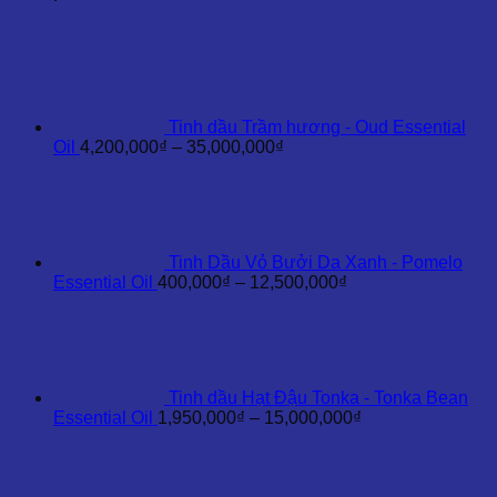
Inula
Essential
Oil
số
lượng
Tinh dầu Trầm hương - Oud Essential
Khoảng
Oil
4,200,000
₫
–
35,000,000
₫
giá:
từ
4,200,000₫
đến
35,000,000₫
Tinh Dầu Vỏ Bưởi Da Xanh - Pomelo
Khoảng
Essential Oil
400,000
₫
–
12,500,000
₫
giá:
từ
400,000₫
đến
12,500,000₫
Tinh dầu Hạt Đậu Tonka - Tonka Bean
Khoảng
Essential Oil
1,950,000
₫
–
15,000,000
₫
giá:
từ
1,950,000₫
đến