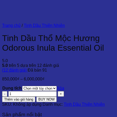
Trang chủ
/
Tinh Dầu Thiên Nhiên
Tinh Dầu Thổ Mộc Hương
Odorous Inula Essential Oil
5.0
5.0
trên 5 dựa trên
12
đánh giá
(
12
đánh giá)
Đã bán
91
Khoảng
850,000
₫
–
6,000,000
₫
giá:
Dung tích
từ
Xóa
850,000₫
Tinh
đến
Dầu
Thêm vào giỏ hàng
BUY NOW
6,000,000₫
Thổ
SKU:
Không áp dụng
Danh mục:
Tinh Dầu Thiên Nhiên
Mộc
Hương
Sản phẩm nổi bật
Odorous