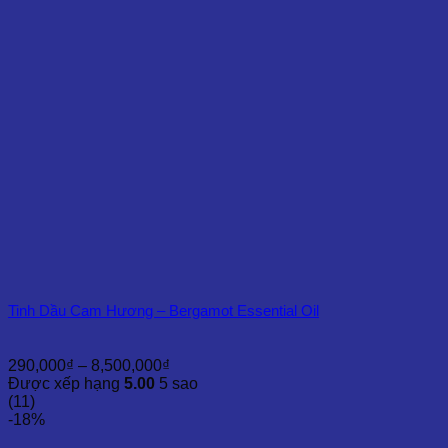
11,500,000₫
Tinh Dầu Cam Hương – Bergamot Essential Oil
Khoảng
290,000
₫
–
8,500,000
₫
giá:
Được xếp hạng
5.00
5 sao
từ
(11)
290,000₫
-18%
đến