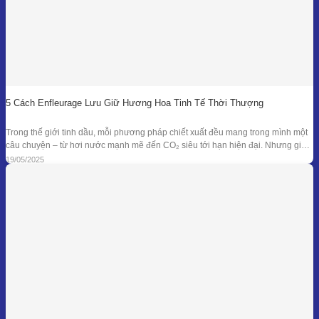
5 Cách Enfleurage Lưu Giữ Hương Hoa Tinh Tế Thời Thượng
Trong thế giới tinh dầu, mỗi phương pháp chiết xuất đều mang trong mình một
câu chuyện – từ hơi nước mạnh mẽ đến CO₂ siêu tới hạn hiện đại. Nhưng giữa
dòng chảy công nghệ ấy, enfleurage – một kỹ thuật cổ xưa và tinh tế – vẫn tồn
19/05/2025
tại như một biểu tượng