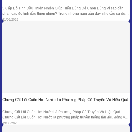
5 Cấp Độ Tinh Dầu Thiên Nhiên Giúp Hiểu Đúng Để Chọn Đúng Vì sao cần
phân cấp độ tinh dầu thiên nhiên? Trong những năm gần đây, nhu cầu sử dụng
tinh dầu thiên nhiên ngày càng gia tăng trong các lĩnh vực như chăm sóc sức
21/05/2025
khỏe, mỹ phẩm, liệu pháp hương thơm,
Chưng Cất Lôi Cuốn Hơi Nước Là Phương Pháp Cổ Truyền Và Hiệu Quả
Chưng Cất Lôi Cuốn Hơi Nước Là Phương Pháp Cổ Truyền Và Hiệu Quả
Chưng Cất Lôi Cuốn Hơi Nước là phương pháp truyền thống lâu đời, đóng vai
trò nền tảng trong ngành chiết xuất tinh dầu thiên nhiên. Từ những nồi đồng thủ
19/05/2025
công ở các làng nghề cho đến hệ thống chưng