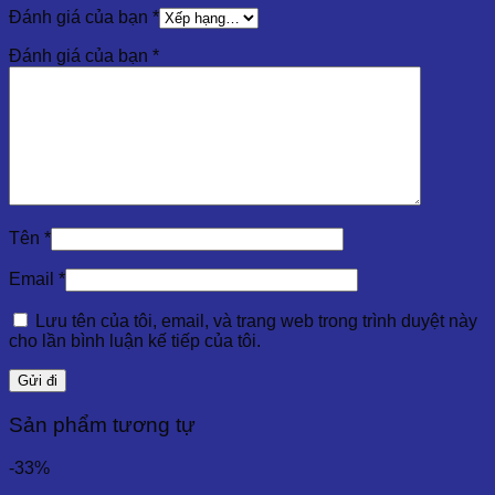
Đánh giá của bạn
*
Đánh giá của bạn
*
Tên
*
Email
*
Lưu tên của tôi, email, và trang web trong trình duyệt này
cho lần bình luận kế tiếp của tôi.
Sản phẩm tương tự
-33%