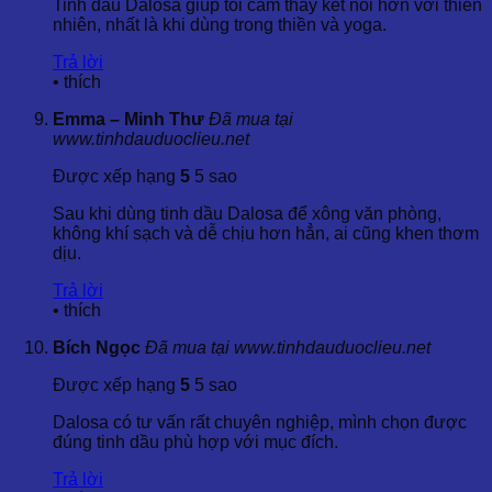
Tinh dầu Dalosa giúp tôi cảm thấy kết nối hơn với thiên
viêm.
nhiên, nhất là khi dùng trong thiền và yoga.
5. Gợi Ý Kết Hợp Tinh Dầu Thổ Mộc Hương
Trả lời
Odorous Inula Essential Oil
•
thích
Tinh Dầu Thổ Mộc Hương có thể kết hợp với nhiều loại tinh
Emma – Minh Thư
Đã mua tại
dầu khác để mang lại hiệu quả điều trị và thư giãn tối ưu.
www.tinhdauduoclieu.net
Một số gợi ý kết hợp như:
Được xếp hạng
5
5 sao
Tinh Dầu Thổ Mộc Hương + Tinh Dầu Trầm Hương
:
Hỗn hợp tuyệt vời giúp thư giãn tinh thần và hỗ trợ
Sau khi dùng tinh dầu Dalosa để xông văn phòng,
điều trị các vấn đề về hô hấp.
không khí sạch và dễ chịu hơn hẳn, ai cũng khen thơm
Tinh Dầu Thổ Mộc Hương + Tinh Dầu Oải Hương
:
dịu.
Kết hợp giúp giảm căng thẳng, cải thiện giấc ngủ và
làm dịu hệ thần kinh.
Trả lời
Tinh Dầu Thổ Mộc Hương + Tinh Dầu Cam Ngọt
:
•
thích
Tạo ra hỗn hợp làm sạch không khí, hỗ trợ hệ hô hấp
Bích Ngọc
Đã mua tại www.tinhdauduoclieu.net
và nâng cao sức khỏe miễn dịch.
Được xếp hạng
5
5 sao
6. Kết Luận
Dalosa có tư vấn rất chuyên nghiệp, mình chọn được
Tinh Dầu Thổ Mộc Hương Odorous Inula Essential Oil là một
đúng tinh dầu phù hợp với mục đích.
trong những loại tinh dầu quý, với nhiều công dụng hữu ích
trong chăm sóc sức khỏe và làm đẹp. Với hơn 20 năm kinh
Trả lời