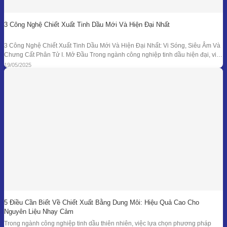
3 Công Nghệ Chiết Xuất Tinh Dầu Mới Và Hiện Đại Nhất
3 Công Nghệ Chiết Xuất Tinh Dầu Mới Và Hiện Đại Nhất: Vi Sóng, Siêu Âm Và
Chưng Cất Phân Tử I. Mở Đầu Trong ngành công nghiệp tinh dầu hiện đại, việc
tối ưu hóa hiệu suất chiết xuất, giữ nguyên hương thơm và hoạt chất trị liệu là
19/05/2025
mục tiêu hàng đầu. Bên
5 Điều Cần Biết Về Chiết Xuất Bằng Dung Môi: Hiệu Quả Cao Cho
Nguyên Liệu Nhạy Cảm
Trong ngành công nghiệp tinh dầu thiên nhiên, việc lựa chọn phương pháp