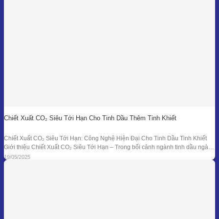
Chiết Xuất CO₂ Siêu Tới Hạn Cho Tinh Dầu Thêm Tinh Khiết
Chiết Xuất CO₂ Siêu Tới Hạn: Công Nghệ Hiện Đại Cho Tinh Dầu Tinh Khiết
Giới thiệu Chiết Xuất CO₂ Siêu Tới Hạn – Trong bối cảnh ngành tinh dầu ngày
càng đồi hỏi cao về độ tinh khiết, tính an toàn và hiệu quả sinh học, phương
19/05/2025
pháp chiết xuất bằng CO₂ siêu tới