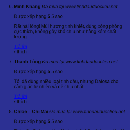
sản phẩm chăm sóc sức khỏe.
Minh Khang
Đã mua tại www.tinhdauduoclieu.net
Chăm sóc sức khỏe
: Massage trị liệu, chăm sóc cơ
thể và thư giãn.
Được xếp hạng
5
5 sao
4. Cách Sử Dụng Tinh Dầu Thổ Mộc Hương
Rất hài lòng! Mùi hương tinh khiết, dùng xông phòng
cực thích, không gây khó chịu như hàng kém chất
lượng.
4.1 Các Phương Pháp Sử Dụng
Trả lời
Tinh Dầu Thổ Mộc Hương có thể được sử dụng theo nhiều
•
thích
cách khác nhau:
Thanh Tùng
Đã mua tại www.tinhdauduoclieu.net
Khuếch tán trong không khí
: Thêm vài giọt tinh dầu
vào đèn đốt hoặc bộ khuếch tán để hỗ trợ hệ hô hấp và
Được xếp hạng
5
5 sao
làm dịu không khí.
Hít hơi
: Thêm vài giọt tinh dầu vào bát nước nóng và
Tôi đã dùng nhiều loại tinh dầu, nhưng Dalosa cho
hít hơi để giảm nghẹt mũi và làm sạch đường hô hấp.
cảm giác tự nhiên và dễ chịu nhất.
Xông hơi
: Sử dụng tinh dầu trong các liệu pháp xông
hơi để giảm triệu chứng cảm lạnh, viêm xoang hoặc
Trả lời
hen suyễn.
•
thích
Massage trị liệu
: Pha tinh dầu với dầu nền để xoa bóp
và giảm đau nhức, đặc biệt là trong các trường hợp
Chloe – Chi Mai
Đã mua tại www.tinhdauduoclieu.net
viêm khớp.
Chăm sóc da
: Pha tinh dầu với kem dưỡng da để điều
Được xếp hạng
5
5 sao
trị các vấn đề về da, đặc biệt là da mụn hoặc da bị