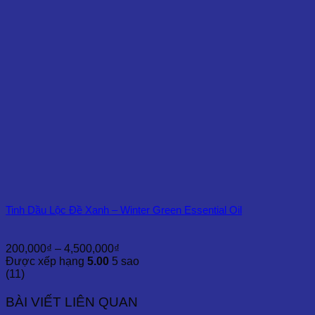
Tinh Dầu Lộc Đề Xanh – Winter Green Essential Oil
Khoảng
200,000
₫
–
4,500,000
₫
giá:
Được xếp hạng
5.00
5 sao
từ
(11)
200,000₫
đến
BÀI VIẾT LIÊN QUAN
4,500,000₫