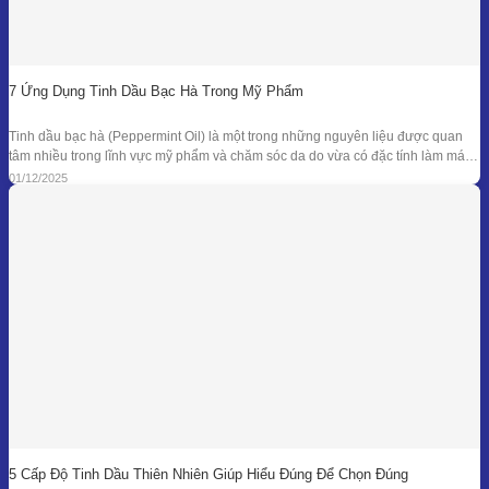
7 Ứng Dụng Tinh Dầu Bạc Hà Trong Mỹ Phẩm
Tinh dầu bạc hà (Peppermint Oil) là một trong những nguyên liệu được quan
tâm nhiều trong lĩnh vực mỹ phẩm và chăm sóc da do vừa có đặc tính làm mát
đặc trưng, vừa sở hữu phổ kháng khuẩn và khử mùi tự nhiên đã được ghi nhận
01/12/2025
trong nhiều nghiên cứu. Giá trị
5 Cấp Độ Tinh Dầu Thiên Nhiên Giúp Hiểu Đúng Để Chọn Đúng