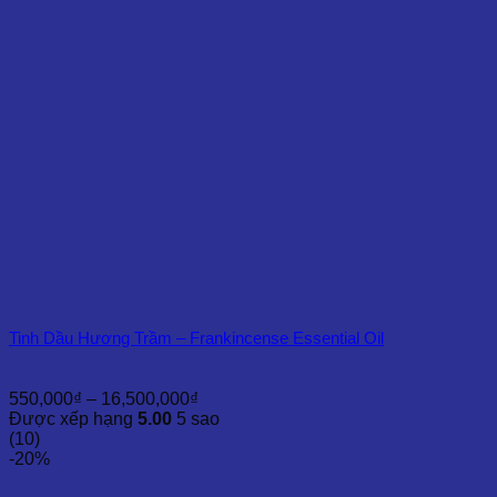
21,250,000₫
Tinh Dầu Hương Trầm – Frankincense Essential Oil
Khoảng
550,000
₫
–
16,500,000
₫
giá:
Được xếp hạng
5.00
5 sao
từ
(10)
550,000₫
-20%
đến