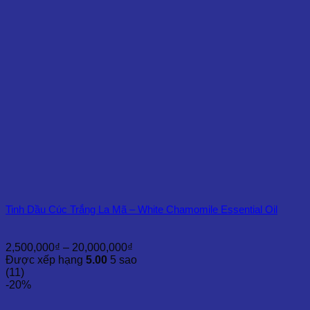
16,500,000₫
Tinh Dầu Cúc Trắng La Mã – White Chamomile Essential Oil
Khoảng
2,500,000
₫
–
20,000,000
₫
giá:
Được xếp hạng
5.00
5 sao
từ
(11)
2,500,000₫
-20%
đến
20,000,000₫