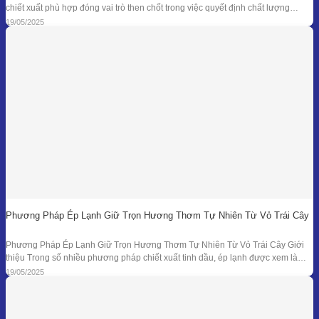
chiết xuất phù hợp đóng vai trò then chốt trong việc quyết định chất lượng
thành phẩm – đặc biệt là đối với những loại nguyên liệu cao cấp và nhạy cảm.
19/05/2025
Khi các phương pháp truyền thống như chưng cất lôi
Phương Pháp Ép Lạnh Giữ Trọn Hương Thơm Tự Nhiên Từ Vỏ Trái Cây
Phương Pháp Ép Lạnh Giữ Trọn Hương Thơm Tự Nhiên Từ Vỏ Trái Cây Giới
thiệu Trong số nhiều phương pháp chiết xuất tinh dầu, ép lạnh được xem là
một trong những kỹ thuật đối với nguyên liệu đặc thù – đặc biệt là vỏ các loại
19/05/2025
quả có mùi hương tươi mát như