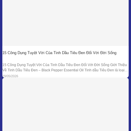
15 Công Dụng Tuyệt Vời Của Tinh Dầu Tiêu Đen Đối Với Đời Sống
15 Công Dụng Tuyệt Vời Của Tinh Dầu Tiêu Đen Đối Với Đời Sống Giới Thiệu
Về Tinh Dầu Tiêu Đen – Black Pepper Essential Oil Tinh dầu Tiêu Đen là loại
tinh dầu thiên nhiên được chiết xuất từ quả của cây Tiêu Đen (Piper nigrum)
29/05/2026
bằng phương pháp chưng cất hơi nước. Đây là