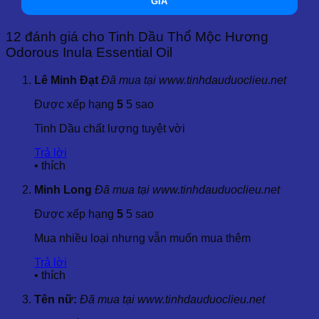
GIẢ
chiếm tỷ lệ cao, trong khi rễ cây chứa nhiều hợp chất như
carvone và p-mentha.
12 đánh giá cho
Tinh Dầu Thổ Mộc Hương
2.2 Khả Năng Cung Cấp & Tiêu Chuẩn
Odorous Inula Essential Oil
Sản Lượng Cung Cấp
: 100 kg/tháng
Lê Minh Đạt
Đã mua tại www.tinhdauduoclieu.net
Hạn Dùng
: 2 năm từ ngày sản xuất
Xuất Xứ
: Ấn Độ, Indonesia, Việt Nam
Được xếp hạng
5
5 sao
Chứng Nhận
: ISO 22000:2005, GMP, Kosher, USDA
Organic
Tinh Dầu chất lượng tuyệt vời
Trả lời
Quy Cách Đóng Gói:
•
thích
Bán Lẻ
: Chai thủy tinh 100ml, 500ml, 1000ml
Minh Long
Đã mua tại www.tinhdauduoclieu.net
Bán Sỉ
: Can hoặc bình 5 lít, 10 lít, 20kg, 25kg
Được xếp hạng
5
5 sao
3. Công Dụng và Lợi Ích Của Tinh Dầu Thổ Mộc
Hương
Mua nhiều loại nhưng vẫn muốn mua thêm
Trả lời
Tinh Dầu Thổ Mộc Hương có nhiều tác dụng nổi bật trong
•
thích
các lĩnh vực sức khỏe và làm đẹp. Dưới đây là các công
dụng và lợi ích chính:
Tên nữ:
Đã mua tại www.tinhdauduoclieu.net