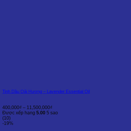
Tinh Dầu Oải Hương – Lavender Essential Oil
Khoảng
400,000
₫
–
11,500,000
₫
giá:
Được xếp hạng
5.00
5 sao
từ
(10)
400,000₫
-19%
đến