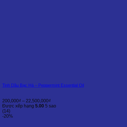
Tinh Dầu Bạc Hà – Peppermint Essential Oil
Khoảng
200,000
₫
–
22,500,000
₫
giá:
Được xếp hạng
5.00
5 sao
từ
(14)
200,000₫
-20%
đến
22,500,000₫