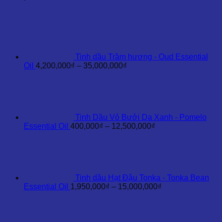
Essential
Oil
số
lượng
Tinh dầu Trầm hương - Oud Essential
Khoảng
Oil
4,200,000
₫
–
35,000,000
₫
giá:
từ
4,200,000₫
đến
35,000,000₫
Tinh Dầu Vỏ Bưởi Da Xanh - Pomelo
Khoảng
Essential Oil
400,000
₫
–
12,500,000
₫
giá:
từ
400,000₫
đến
12,500,000₫
Tinh dầu Hạt Đậu Tonka - Tonka Bean
Khoảng
Essential Oil
1,950,000
₫
–
15,000,000
₫
giá:
từ
1,950,000₫
đến