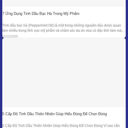
7 Ứng Dụng Tinh Dầu Bạc Hà Trong Mỹ Phẩm
Tinh dầu bạc hà (Peppermint Oil) là một trong những nguyên liệu được quan
tâm nhiều trong lĩnh vực mỹ phẩm và chăm sóc da do vừa có đặc tính làm mát
đặc trưng, vừa sở hữu phổ kháng khuẩn và khử mùi tự nhiên đã được ghi nhận
01/12/2025
trong nhiều nghiên cứu. Giá trị
5 Cấp Độ Tinh Dầu Thiên Nhiên Giúp Hiểu Đúng Để Chọn Đúng
5 Cấp Độ Tinh Dầu Thiên Nhiên Giúp Hiểu Đúng Để Chọn Đúng Vì sao cần