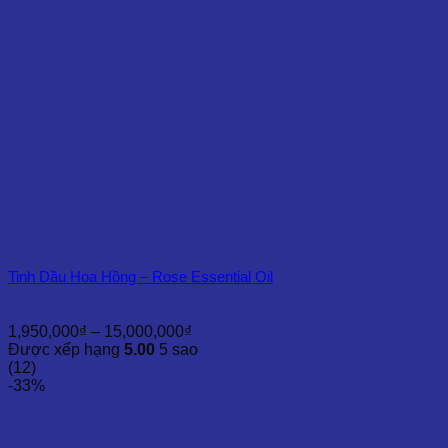
Tinh Dầu Hoa Hồng – Rose Essential Oil
Khoảng
1,950,000
₫
–
15,000,000
₫
giá:
Được xếp hạng
5.00
5 sao
từ
(12)
1,950,000₫
-33%
đến
15,000,000₫