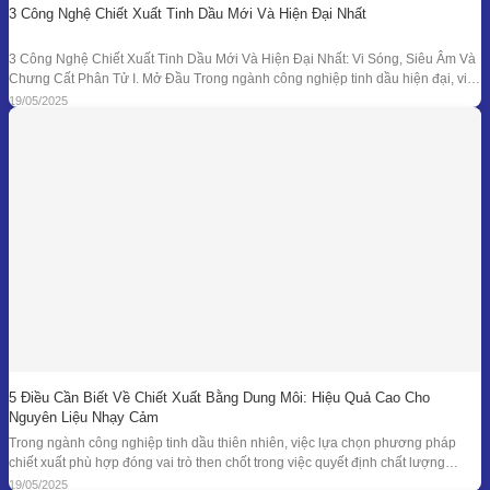
3 Công Nghệ Chiết Xuất Tinh Dầu Mới Và Hiện Đại Nhất
3 Công Nghệ Chiết Xuất Tinh Dầu Mới Và Hiện Đại Nhất: Vi Sóng, Siêu Âm Và
Chưng Cất Phân Tử I. Mở Đầu Trong ngành công nghiệp tinh dầu hiện đại, việc
tối ưu hóa hiệu suất chiết xuất, giữ nguyên hương thơm và hoạt chất trị liệu là
19/05/2025
mục tiêu hàng đầu. Bên
5 Điều Cần Biết Về Chiết Xuất Bằng Dung Môi: Hiệu Quả Cao Cho
Nguyên Liệu Nhạy Cảm
Trong ngành công nghiệp tinh dầu thiên nhiên, việc lựa chọn phương pháp
chiết xuất phù hợp đóng vai trò then chốt trong việc quyết định chất lượng
thành phẩm – đặc biệt là đối với những loại nguyên liệu cao cấp và nhạy cảm.
19/05/2025