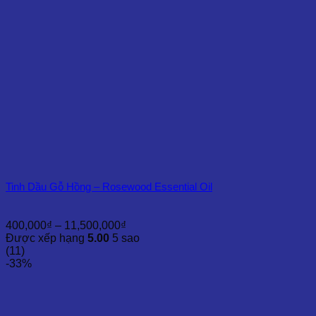
Tinh Dầu Gỗ Hồng – Rosewood Essential Oil
Khoảng
400,000
₫
–
11,500,000
₫
giá:
Được xếp hạng
5.00
5 sao
từ
(11)
400,000₫
-33%
đến
11,500,000₫