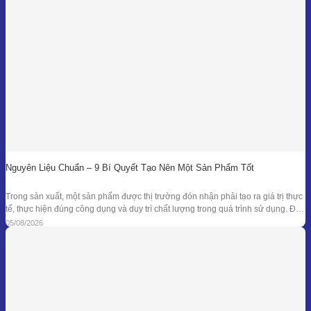
Nguyên Liệu Chuẩn – 9 Bí Quyết Tạo Nên Một Sản Phẩm Tốt
Trong sản xuất, một sản phẩm được thị trường đón nhận phải tạo ra giá trị thực
tế, thực hiện đúng công dụng và duy trì chất lượng trong quá trình sử dụng. Để
đạt được kết quả đó, doanh nghiệp cần kiểm soát đồng bộ từ mục tiêu nghiên
05/08/2026
cứu, nguyên liệu, công thức