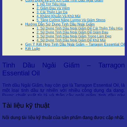
Công Dụng và Lợi Ích Của Tinh Dầu Ngải Giấm
1. Hỗ Trợ Tiêu Hóa
2. Giảm Đau Và Viêm
3. Cải Thiện Làn Da
4. Kháng Khuẩn Và Khử Mùi
5. Tăng Cường Năng Lượng Và Giảm Stress
Hướng Dẫn Sử Dụng Tinh Dầu Ngải Giấm
1. Sử Dụng Tinh Dầu Ngải Giấm Để Cải Thiện Tiêu Hóa
2. Sử Dụng Tinh Dầu Ngải Giấm Để Giảm Đau
3. Sử Dụng Tinh Dầu Ngải Giấm Trong Làm Đẹp
4. Sử Dụng Tinh Dầu Ngải Giấm Để Khử Mùi
Gợi Ý Kết Hợp Tinh Dầu Ngải Giấm – Tarragon Essential Oil
Kết Luận
Tinh Dầu Ngải Giấm – Tarragon
Essential Oil
Tinh dầu Ngải Giấm, hay còn gọi là Tarragon Essential Oil, là
một loại tinh dầu tự nhiên với nhiều công dụng đa dạng.
Được chiết xuất từ lá và thân cây ngải giấm, tinh dầu này
mang lại nhiều lợi ích về sức khỏe và làm đẹp.
Tài liệu kỹ thuật
Từ việc cải thiện hệ tiêu hóa, giảm đau cơ, đến việc làm đẹp
da, tinh dầu ngải giấm hiện nay đang trở thành một sản
Nội dung tài liệu kỹ thuật của sản phẩm đang được cập nhật.
phẩm không thể thiếu trong các liệu pháp chăm sóc sức
khỏe và làm đẹp.