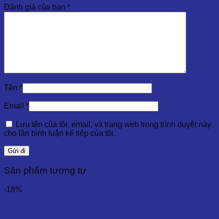
Đánh giá của bạn
*
Tên
*
Email
*
Lưu tên của tôi, email, và trang web trong trình duyệt này
cho lần bình luận kế tiếp của tôi.
Sản phẩm tương tự
-18%