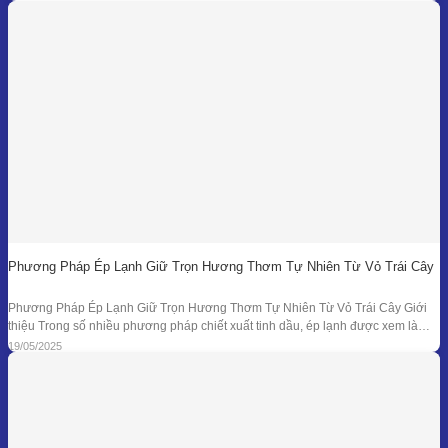
Khi các phương pháp truyền thống như chưng cất lôi
Phương Pháp Ép Lạnh Giữ Trọn Hương Thơm Tự Nhiên Từ Vỏ Trái Cây
Phương Pháp Ép Lạnh Giữ Trọn Hương Thơm Tự Nhiên Từ Vỏ Trái Cây Giới
thiệu Trong số nhiều phương pháp chiết xuất tinh dầu, ép lạnh được xem là
một trong những kỹ thuật đối với nguyên liệu đặc thù – đặc biệt là vỏ các loại
19/05/2025
quả có mùi hương tươi mát như