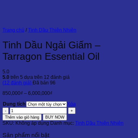
Trang chủ
/
Tinh Dầu Thiên Nhiên
Tinh Dầu Ngải Giấm –
Tarragon Essential Oil
5.0
5.0
trên 5 dựa trên
12
đánh giá
(
12
đánh giá)
Đã bán
96
Khoảng
850,000
₫
–
6,000,000
₫
giá:
Dung tích
từ
Xóa
850,000₫
Tinh
đến
Dầu
Thêm vào giỏ hàng
BUY NOW
6,000,000₫
Ngải
SKU:
Không áp dụng
Danh mục:
Tinh Dầu Thiên Nhiên
Giấm
-
Sản phẩm nổi bật
Tarragon