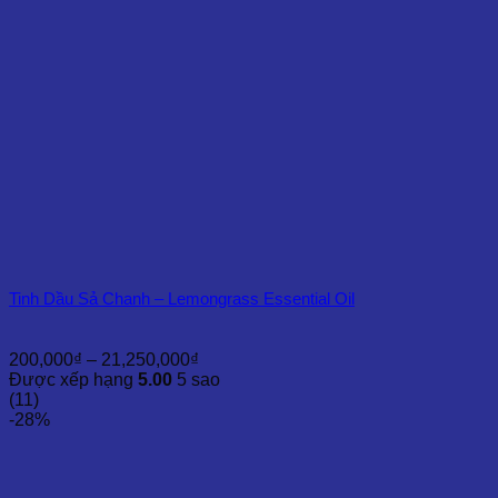
Tinh Dầu Sả Chanh – Lemongrass Essential Oil
Khoảng
200,000
₫
–
21,250,000
₫
giá:
Được xếp hạng
5.00
5 sao
từ
(11)
200,000₫
-28%
đến
21,250,000₫