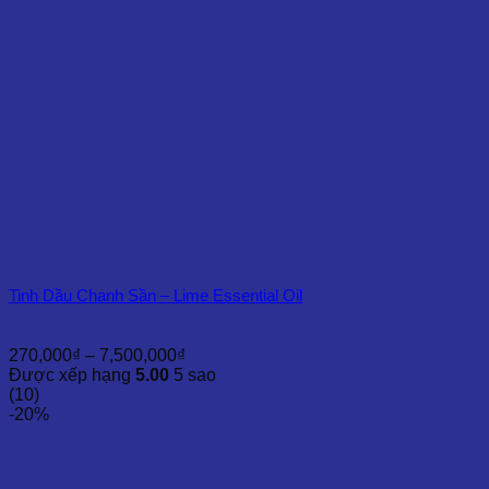
Tinh Dầu Chanh Sần – Lime Essential Oil
Khoảng
270,000
₫
–
7,500,000
₫
giá:
Được xếp hạng
5.00
5 sao
từ
(10)
270,000₫
-20%
đến
7,500,000₫