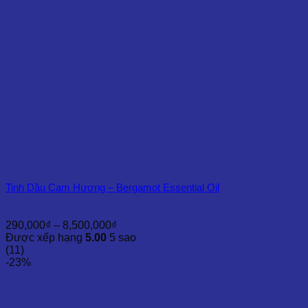
Tinh Dầu Cam Hương – Bergamot Essential Oil
Khoảng
290,000
₫
–
8,500,000
₫
giá:
Được xếp hạng
5.00
5 sao
từ
(11)
290,000₫
-23%
đến
8,500,000₫