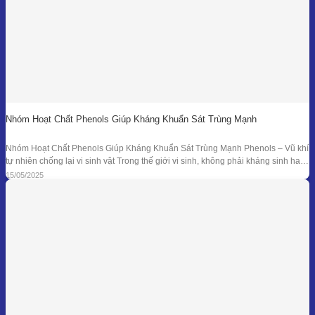
Nhóm Hoạt Chất Phenols Giúp Kháng Khuẩn Sát Trùng Mạnh
Nhóm Hoạt Chất Phenols Giúp Kháng Khuẩn Sát Trùng Mạnh Phenols – Vũ khí
tự nhiên chống lại vi sinh vật Trong thế giới vi sinh, không phải kháng sinh hay
hóa chất tổng hợp mới là “anh hùng” duy nhất. Từ hàng ngàn năm trước, các
15/05/2025
nền y học cổ đại đã sử dụng tinh dầu