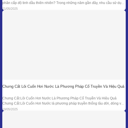
phân cấp độ tinh dầu thiên nhiên? Trong những năm gần đây, nhu cầu sử dụng
tinh dầu thiên nhiên ngày càng gia tăng trong các lĩnh vực như chăm sóc sức
21/05/2025
khỏe, mỹ phẩm, liệu pháp hương thơm,
Chưng Cất Lôi Cuốn Hơi Nước Là Phương Pháp Cổ Truyền Và Hiệu Quả
Chưng Cất Lôi Cuốn Hơi Nước Là Phương Pháp Cổ Truyền Và Hiệu Quả
Chưng Cất Lôi Cuốn Hơi Nước là phương pháp truyền thống lâu đời, đóng vai
trò nền tảng trong ngành chiết xuất tinh dầu thiên nhiên. Từ những nồi đồng thủ
19/05/2025
công ở các làng nghề cho đến hệ thống chưng