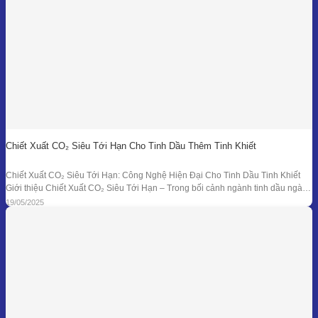
Chiết Xuất CO₂ Siêu Tới Hạn Cho Tinh Dầu Thêm Tinh Khiết
Chiết Xuất CO₂ Siêu Tới Hạn: Công Nghệ Hiện Đại Cho Tinh Dầu Tinh Khiết
Giới thiệu Chiết Xuất CO₂ Siêu Tới Hạn – Trong bối cảnh ngành tinh dầu ngày
càng đồi hỏi cao về độ tinh khiết, tính an toàn và hiệu quả sinh học, phương
19/05/2025
pháp chiết xuất bằng CO₂ siêu tới