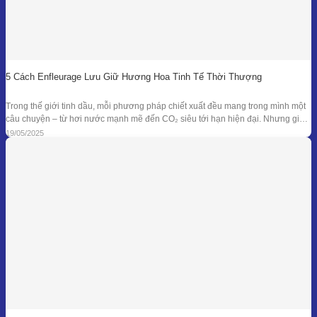
5 Cách Enfleurage Lưu Giữ Hương Hoa Tinh Tế Thời Thượng
Trong thế giới tinh dầu, mỗi phương pháp chiết xuất đều mang trong mình một
câu chuyện – từ hơi nước mạnh mẽ đến CO₂ siêu tới hạn hiện đại. Nhưng giữa
dòng chảy công nghệ ấy, enfleurage – một kỹ thuật cổ xưa và tinh tế – vẫn tồn
19/05/2025
tại như một biểu tượng