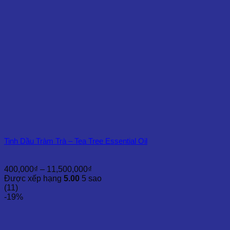
Tinh Dầu Tràm Trà – Tea Tree Essential Oil
Khoảng
400,000
₫
–
11,500,000
₫
giá:
Được xếp hạng
5.00
5 sao
từ
(11)
400,000₫
-19%
đến
11,500,000₫