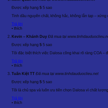
Caryophyllene
(8,24%)
Ledol
(7,12%)
Được xếp hạng
5
5 sao
Tetracyclo
(5,18%)
Phytol
(4,63%)
Tinh dầu nguyên chất, không hắc, không lẫn tạp – xứng đá
Các thành phần này không chỉ tạo nên mùi thơm đặc trưng củ
Trả lời
•
thích
4. Công Dụng Và Lợi Ích Của Tinh Dầu Đại Bi
Kevin – Khánh Duy
Đã mua tại www.tinhdauduoclieu.n
Tác dụng đối với sức khỏe
Được xếp hạng
5
5 sao
Tinh Dầu Đại Bi có nhiều tác dụng trong việc chữa trị các bệ
Tôi đặc biệt thích việc Dalosa công khai rõ ràng COA – 
Chống viêm và kháng khuẩn
: Tinh Dầu Đại Bi giúp g
Trả lời
trùng tai.
•
thích
Chống co thắt
: Tinh dầu này có khả năng giúp giảm co t
Giảm đau và thư giãn
: Tinh Dầu Đại Bi giúp giảm đau 
Tuấn Kiệt TT
Đã mua tại www.tinhdauduoclieu.net
Hỗ trợ tiêu hóa
: Tinh dầu có tác dụng hỗ trợ tiêu hóa, g
Được xếp hạng
5
5 sao
Tác dụng làm đẹp
Tôi là chủ spa và luôn ưu tiên chọn Dalosa vì chất lượn
Ngoài công dụng trong y học, Tinh Dầu Đại Bi cũng được sử 
Trả lời
Tinh Dầu Đại Bi có tác dụng:
•
thích