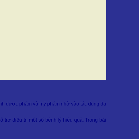
 ngành dược phẩm và mỹ phẩm nhờ vào tác dụng đa
ỗ trợ điều trị một số bệnh lý hiệu quả. Trong bài
biến.