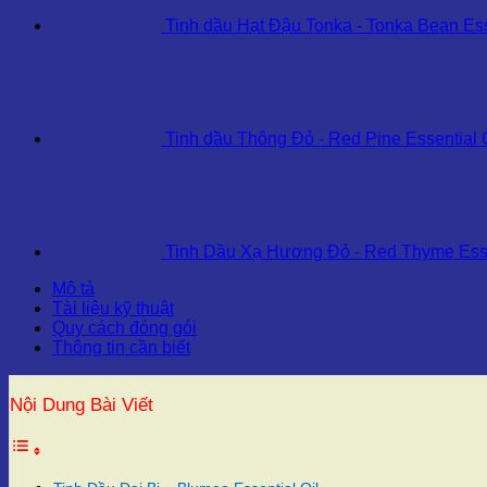
Tinh dầu Hạt Đậu Tonka - Tonka Bean Ess
Tinh dầu Thông Đỏ - Red Pine Essential 
Tinh Dầu Xạ Hương Đỏ - Red Thyme Esse
Mô tả
Tài liệu kỹ thuật
Quy cách đóng gói
Thông tin cần biết
Nội Dung Bài Viết