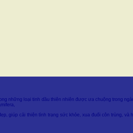
t trong những loại tinh dầu thiên nhiên được ưa chuộng trong
mifera,
p, giúp cải thiện tình trạng sức khỏe, xua đuổi côn trùng, và h
ừ nguồn gốc, thành phần, cho đến công dụng và cách sử dụng phổ 