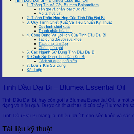
Tinh Dầu Đại Bi – Blumea Essential Oil
1. Thông Tin Về Cây Blumea Balsamifera
Tên gọi và phân loại thực vật
Mô tả thực vật
2. Thành Phần Hóa Học Của Tinh Dầu Đại Bi
3. Quy Trình Chiết Xuất Và Tiêu Chuẩn Kỹ Thuật
Quy trình chiết xuất
Thành phần hóa học
4. Công Dụng Và Lợi Ích Của Tinh Dầu Đại Bi
Tác dụng đối với sức khỏe
Tác dụng làm đẹp
Chống béo phì
5. Các Ngành Sử Dụng Tinh Dầu Đại Bi
6. Cách Sử Dụng Tinh Dầu Đại Bi
Cách sử dụng phổ biến
7. Lưu Ý Khi Sử Dụng
Kết Luận
Tinh Dầu Đại Bi – Blumea Essential Oil
Tinh Dầu Đại Bi, hay còn gọi là Blumea Essential Oil, là mộ
dạng và hiệu quả. Được chiết xuất từ lá của cây Blumea balsa
Tinh Dầu Đại Bi mang lại nhiều lợi ích cho sức khỏe và sắc đẹ
viết này, chúng ta sẽ tìm hiểu chi tiết về Tinh Dầu Đại Bi, t
Tài liệu kỹ thuật
1. Thông Tin Về Cây Blumea Balsamifera