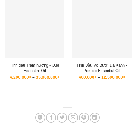
Tinh dầu Trầm hương - Oud
Tinh Dầu Vỏ Bưởi Da Xanh -
Essential Oil
Pomelo Essential Oil
Khoảng
Kho
4,200,000
₫
–
35,000,000
₫
400,000
₫
–
12,500,000
₫
giá:
giá:
từ
từ
4,200,000₫
400,
đến
đến
35,000,000₫
12,5