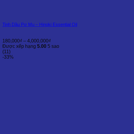
Tinh Dầu Pơ Mu – Hinoki Essential Oil
Khoảng
180,000
₫
–
4,000,000
₫
giá:
Được xếp hạng
5.00
5 sao
từ
(11)
180,000₫
-33%
đến
4,000,000₫