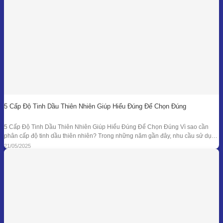
5 Cấp Độ Tinh Dầu Thiên Nhiên Giúp Hiểu Đúng Để Chọn Đúng
5 Cấp Độ Tinh Dầu Thiên Nhiên Giúp Hiểu Đúng Để Chọn Đúng Vì sao cần
phân cấp độ tinh dầu thiên nhiên? Trong những năm gần đây, nhu cầu sử dụng
tinh dầu thiên nhiên ngày càng gia tăng trong các lĩnh vực như chăm sóc sức
21/05/2025
khỏe, mỹ phẩm, liệu pháp hương thơm,