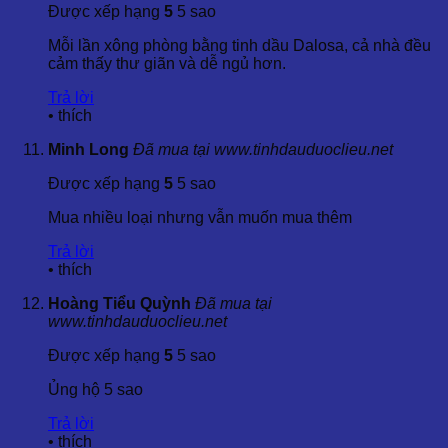
Được xếp hạng
5
5 sao
Sản phẩm tinh dầu cỏ roi ngựa của Dalosa được nhập khẩu
từ Ấn Độ, Indonesia và Việt Nam, đảm bảo độ tinh khiết và
Mỗi lần xông phòng bằng tinh dầu Dalosa, cả nhà đều
an toàn cho người sử dụng.
cảm thấy thư giãn và dễ ngủ hơn.
Hãy liên hệ với Dalosa Việt Nam để trải nghiệm những lợi
Trả lời
ích tuyệt vời từ tinh dầu thiên nhiên này!
•
thích
Minh Long
Đã mua tại www.tinhdauduoclieu.net
Được xếp hạng
5
5 sao
Mua nhiều loại nhưng vẫn muốn mua thêm
Trả lời
•
thích
Hoàng Tiểu Quỳnh
Đã mua tại
www.tinhdauduoclieu.net
Được xếp hạng
5
5 sao
Ủng hộ 5 sao
Trả lời
•
thích