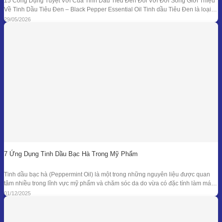
15 Công Dụng Tuyệt Vời Của Tinh Dầu Tiêu Đen Đối Với Đời Sống Giới Thiệu
Về Tinh Dầu Tiêu Đen – Black Pepper Essential Oil Tinh dầu Tiêu Đen là loại
tinh dầu thiên nhiên được chiết xuất từ quả của cây Tiêu Đen (Piper nigrum)
29/05/2026
bằng phương pháp chưng cất hơi nước. Đây là
7 Ứng Dụng Tinh Dầu Bạc Hà Trong Mỹ Phẩm
Tinh dầu bạc hà (Peppermint Oil) là một trong những nguyên liệu được quan
tâm nhiều trong lĩnh vực mỹ phẩm và chăm sóc da do vừa có đặc tính làm mát
đặc trưng, vừa sở hữu phổ kháng khuẩn và khử mùi tự nhiên đã được ghi nhận
01/12/2025
trong nhiều nghiên cứu. Giá trị