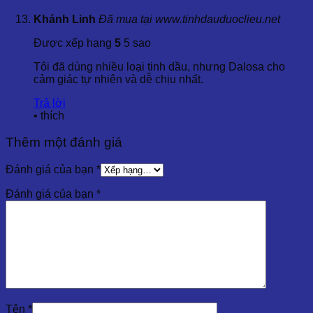
Khánh Linh
Đã mua tại www.tinhdauduoclieu.net
Được xếp hạng
5
5 sao
Tôi đã dùng nhiều loại tinh dầu, nhưng Dalosa cho
cảm giác tự nhiên và dễ chịu nhất.
Trả lời
•
thích
Thêm một đánh giá
Đánh giá của bạn
*
Đánh giá của bạn
*
Tên
*