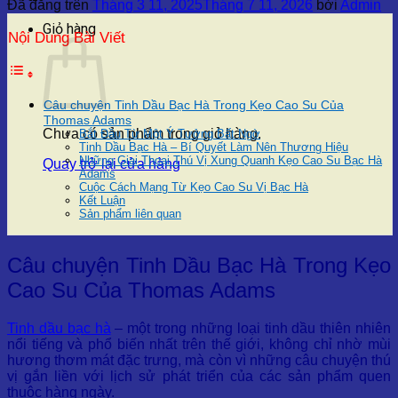
Đã đăng trên
Tháng 3 11, 2025
Tháng 7 11, 2026
bởi
Admin
Giỏ hàng
Nội Dung Bài Viết
Câu chuyện Tinh Dầu Bạc Hà Trong Kẹo Cao Su Của
Thomas Adams
Chưa có sản phẩm trong giỏ hàng.
Bắt Đầu Từ Một Ý Tưởng Bất Ngờ
Tinh Dầu Bạc Hà – Bí Quyết Làm Nên Thương Hiệu
Những Giai Thoại Thú Vị Xung Quanh Kẹo Cao Su Bạc Hà
Quay trở lại cửa hàng
Adams
Cuộc Cách Mạng Từ Kẹo Cao Su Vị Bạc Hà
Kết Luận
Sản phẩm liên quan
Câu chuyện Tinh Dầu Bạc Hà Trong Kẹo
Cao Su Của Thomas Adams
Tinh dầu bạc hà
– một trong những loại tinh dầu thiên nhiên
nổi tiếng và phổ biến nhất trên thế giới, không chỉ nhờ mùi
hương thơm mát đặc trưng, mà còn vì những câu chuyện thú
vị gắn liền với lịch sử phát triển của các sản phẩm quen
thuộc hàng ngày.