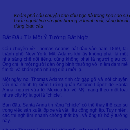
Khám phá câu chuyện tinh dầu bạc hà trong kẹo cao s
bước ngoặt lịch sử giúp hương vị thanh mát, sảng khoái 
dùng toàn cầu
Bắt Đầu Từ Một Ý Tưởng Bất Ngờ
Câu chuyện về Thomas Adams bắt đầu vào năm 1869, tại
thành phố New York, Mỹ. Adams khi ấy không phải là một
nhà sáng chế nổi tiếng, cũng không phải là người giàu có.
Ông chỉ là một người đàn ông bình thường với niềm đam mê
tìm tòi và khám phá những điều mới lạ.
Một ngày nọ, Thomas Adams tình cờ gặp gỡ và nói chuyện
với nhà chính trị kiêm tướng quân Antonio López de Santa
Anna, người vừa từ Mexico trở về Mỹ mang theo một loại
nhựa cây kỳ lạ gọi là “chicle”.
Ban đầu, Santa Anna tin rằng “chicle” có thể thay thế cao su
trong việc sản xuất lốp xe và vật liệu công nghiệp. Tuy nhiên,
các thí nghiệm nhanh chóng thất bại, và ông từ bỏ ý tưởng
này.