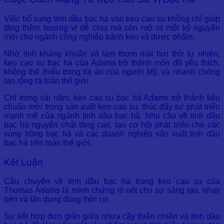
Việc bổ sung tinh dầu bạc hà vào kẹo cao su không chỉ giúp
tăng thêm hương vị dễ chịu mà còn mở ra một kỷ nguyên
mới cho ngành công nghiệp bánh kẹo và dược phẩm.
Nhờ tính kháng khuẩn và làm thơm mát hơi thở tự nhiên,
kẹo cao su bạc hà của Adams trở thành món đồ yêu thích,
không thể thiếu trong túi áo của người Mỹ, và nhanh chóng
lan rộng ra toàn thế giới.
Chỉ trong vài năm, kẹo cao su bạc hà Adams trở thành tiêu
chuẩn mới trong sản xuất kẹo cao su, thúc đẩy sự phát triển
mạnh mẽ của ngành tinh dầu bạc hà. Nhu cầu về tinh dầu
bạc hà nguyên chất tăng cao, tạo cơ hội phát triển cho các
vùng trồng bạc hà và các doanh nghiệp sản xuất tinh dầu
bạc hà trên toàn thế giới.
Kết Luận
Câu chuyện về tinh dầu bạc hà trong kẹo cao su của
Thomas Adams là minh chứng rõ nét cho sự sáng tạo, nhạy
bén và tận dụng đúng thời cơ.
Sự kết hợp đơn giản giữa nhựa cây thiên nhiên và tinh dầu