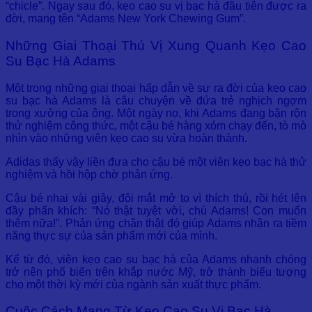
“chicle”. Ngay sau đó, kẹo cao su vị bạc hà đầu tiên được ra
đời, mang tên “Adams New York Chewing Gum”.
Những Giai Thoại Thú Vị Xung Quanh Kẹo Cao
Su Bạc Hà Adams
Một trong những giai thoại hấp dẫn về sự ra đời của kẹo cao
su bạc hà Adams là câu chuyện về đứa trẻ nghịch ngợm
trong xưởng của ông. Một ngày nọ, khi Adams đang bận rộn
thử nghiệm công thức, một cậu bé hàng xóm chạy đến, tò mò
nhìn vào những viên kẹo cao su vừa hoàn thành.
Adidas thấy vậy liền đưa cho cậu bé một viên kẹo bạc hà thử
nghiệm và hồi hộp chờ phản ứng.
Cậu bé nhai vài giây, đôi mắt mở to vì thích thú, rồi hét lên
đầy phấn khích: “Nó thật tuyệt vời, chú Adams! Con muốn
thêm nữa!”. Phản ứng chân thật đó giúp Adams nhận ra tiềm
năng thực sự của sản phẩm mới của mình.
Kể từ đó, viên kẹo cao su bạc hà của Adams nhanh chóng
trở nên phổ biến trên khắp nước Mỹ, trở thành biểu tượng
cho một thời kỳ mới của ngành sản xuất thực phẩm.
Cuộc Cách Mạng Từ Kẹo Cao Su Vị Bạc Hà