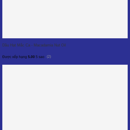
Dầu Hạt Mắc Ca - Macadamia Nut Oil
(2)
Được xếp hạng
5.00
5 sao