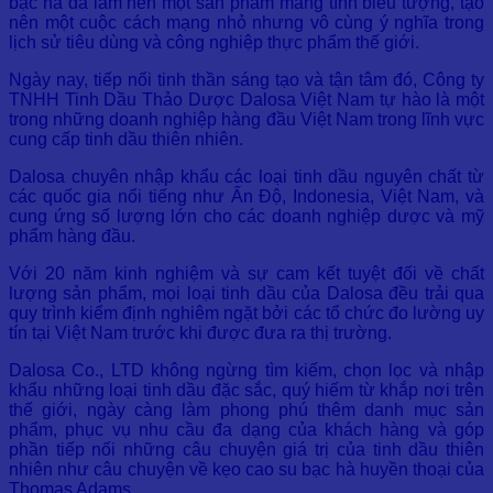
bạc hà đã làm nên một sản phẩm mang tính biểu tượng, tạo
nên một cuộc cách mạng nhỏ nhưng vô cùng ý nghĩa trong
lịch sử tiêu dùng và công nghiệp thực phẩm thế giới.
Ngày nay, tiếp nối tinh thần sáng tạo và tận tâm đó, Công ty
TNHH Tinh Dầu Thảo Dược Dalosa Việt Nam tự hào là một
trong những doanh nghiệp hàng đầu Việt Nam trong lĩnh vực
cung cấp tinh dầu thiên nhiên.
Dalosa chuyên nhập khẩu các loại tinh dầu nguyên chất từ
các quốc gia nổi tiếng như Ấn Độ, Indonesia, Việt Nam, và
cung ứng số lượng lớn cho các doanh nghiệp dược và mỹ
phẩm hàng đầu.
Với 20 năm kinh nghiệm và sự cam kết tuyệt đối về chất
lượng sản phẩm, mọi loại tinh dầu của Dalosa đều trải qua
quy trình kiểm định nghiêm ngặt bởi các tổ chức đo lường uy
tín tại Việt Nam trước khi được đưa ra thị trường.
Dalosa Co., LTD không ngừng tìm kiếm, chọn lọc và nhập
khẩu những loại tinh dầu đặc sắc, quý hiếm từ khắp nơi trên
thế giới, ngày càng làm phong phú thêm danh mục sản
phẩm, phục vụ nhu cầu đa dạng của khách hàng và góp
phần tiếp nối những câu chuyện giá trị của tinh dầu thiên
nhiên như câu chuyện về kẹo cao su bạc hà huyền thoại của
Thomas Adams.