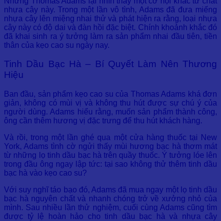
Nhưng Thomas Adams lại nhìn thấy một cơ hội khác từ chất
nhựa cây này. Trong một lần vô tình, Adams đã đưa miếng
nhựa cây lên miệng nhai thử và phát hiện ra rằng, loại nhựa
cây này có độ dai và đàn hồi đặc biệt. Chính khoảnh khắc đó
đã khai sinh ra ý tưởng làm ra sản phẩm nhai đầu tiên, tiền
thân của kẹo cao su ngày nay.
Tinh Dầu Bạc Hà – Bí Quyết Làm Nên Thương
Hiệu
Ban đầu, sản phẩm kẹo cao su của Thomas Adams khá đơn
giản, không có mùi vị và không thu hút được sự chú ý của
người dùng. Adams hiểu rằng, muốn sản phẩm thành công,
ông cần thêm hương vị đặc trưng để thu hút khách hàng.
Và rồi, trong một lần ghé qua một cửa hàng thuốc tại New
York, Adams tình cờ ngửi thấy mùi hương bạc hà thơm mát
từ những lọ tinh dầu bạc hà trên quầy thuốc. Ý tưởng lóe lên
trong đầu ông ngay lập tức: tại sao không thử thêm tinh dầu
bạc hà vào kẹo cao su?
Với suy nghĩ táo bạo đó, Adams đã mua ngay một lọ tinh dầu
bạc hà nguyên chất và nhanh chóng trở về xưởng nhỏ của
mình. Sau nhiều lần thử nghiệm, cuối cùng Adams cũng tìm
được tỷ lệ hoàn hảo cho tinh dầu bạc hà và nhựa cây