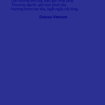
Oải hương tinh túy, bao giờ nhạt phai
Thương người, giữ trọn phút này
Hương thơm lan tỏa, ngất ngây cõi lòng.
Dalosa Vietnam