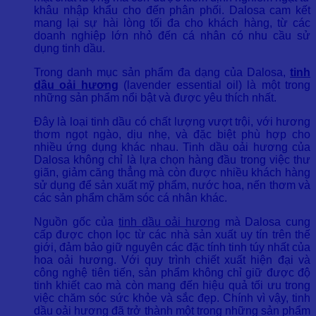
khâu nhập khẩu cho đến phân phối. Dalosa cam kết
mang lại sự hài lòng tối đa cho khách hàng, từ các
doanh nghiệp lớn nhỏ đến cá nhân có nhu cầu sử
dụng tinh dầu.
Trong danh mục sản phẩm đa dạng của Dalosa,
tinh
dầu oải hương
(lavender essential oil) là một trong
những sản phẩm nổi bật và được yêu thích nhất.
Đây là loại tinh dầu có chất lượng vượt trội, với hương
thơm ngọt ngào, dịu nhẹ, và đặc biệt phù hợp cho
nhiều ứng dụng khác nhau. Tinh dầu oải hương của
Dalosa không chỉ là lựa chọn hàng đầu trong việc thư
giãn, giảm căng thẳng mà còn được nhiều khách hàng
sử dụng để sản xuất mỹ phẩm, nước hoa, nến thơm và
các sản phẩm chăm sóc cá nhân khác.
Nguồn gốc của
tinh dầu oải hương
mà Dalosa cung
cấp được chọn lọc từ các nhà sản xuất uy tín trên thế
giới, đảm bảo giữ nguyên các đặc tính tinh túy nhất của
hoa oải hương. Với quy trình chiết xuất hiện đại và
công nghệ tiên tiến, sản phẩm không chỉ giữ được độ
tinh khiết cao mà còn mang đến hiệu quả tối ưu trong
việc chăm sóc sức khỏe và sắc đẹp. Chính vì vậy, tinh
dầu oải hương đã trở thành một trong những sản phẩm