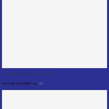
Dầu Hạt Mắc Ca - Macadamia Nut Oil
(2)
Được xếp hạng
5.00
5 sao