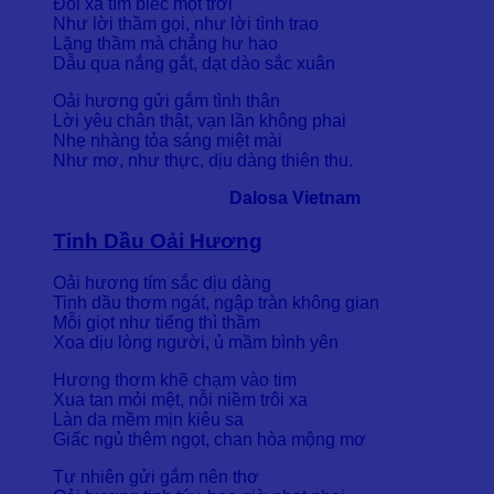
Đồi xa tím biếc một trời
Như lời thầm gọi, như lời tình trao
Lặng thầm mà chẳng hư hao
Dẫu qua nắng gắt, dạt dào sắc xuân
Oải hương gửi gắm tình thân
Lời yêu chân thật, vạn lần không phai
Nhẹ nhàng tỏa sáng miệt mài
Như mơ, như thực, dịu dàng thiên thu.
Dalosa Vietnam
Tinh Dầu Oải Hương
Oải hương tím sắc dịu dàng
Tinh dầu thơm ngát, ngập tràn không gian
Mỗi giọt như tiếng thì thầm
Xoa dịu lòng người, ủ mầm bình yên
Hương thơm khẽ chạm vào tim
Xua tan mỏi mệt, nỗi niềm trôi xa
Làn da mềm mịn kiêu sa
Giấc ngủ thêm ngọt, chan hòa mộng mơ
Tự nhiên gửi gắm nên thơ