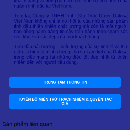
khách hàng và đóng góp tích cực vào sự phát triển của
ngành tinh dầu tại Việt Nam.
Tóm lại, Công ty TNHH Tinh Dầu Thảo Dược Dalosa
Việt Nam không chỉ là nơi hội tụ của những sản phẩm
tinh dầu thiên nhiên chất lượng mà còn là một người
bạn đồng hành đáng tin cậy trên hành trình chăm sóc
sức khỏe và sắc đẹp của mọi khách hàng.
Tinh dầu oải hương – biểu tượng của sự tinh tế và thư
giãn – chính là minh chứng cho sự cam kết của Dalosa
trong việc mang lại những điều tốt đẹp nhất từ thiên
nhiên đến với người tiêu dùng.
TRUNG TÂM THÔNG TIN
TUYÊN BỐ MIỄN TRỪ TRÁCH NHIỆM & QUYỀN TÁC
GIẢ
Sản phẩm liên quan