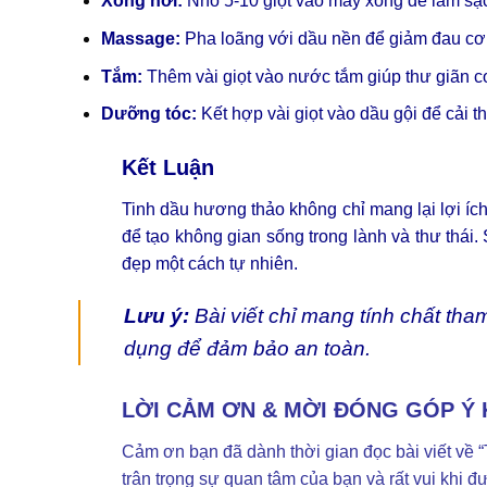
Xông hơi:
Nhỏ 5-10 giọt vào máy xông để làm sạch
Massage:
Pha loãng với dầu nền để giảm đau cơ
Tắm:
Thêm vài giọt vào nước tắm giúp thư giãn cơ
Dưỡng tóc:
Kết hợp vài giọt vào dầu gội để cải t
Kết Luận
Tinh dầu hương thảo không chỉ mang lại lợi ích
để tạo không gian sống trong lành và thư thái
đẹp một cách tự nhiên.
Lưu ý:
Bài viết chỉ mang tính chất tha
dụng để đảm bảo an toàn.
LỜI CẢM ƠN & MỜI ĐÓNG GÓP Ý 
Cảm ơn bạn đã dành thời gian đọc bài viết v
trân trọng sự quan tâm của bạn và rất vui khi đ