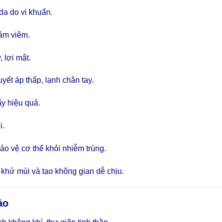
a do vi khuẩn.
ảm viêm.
 lợi mật.
uyết áp thấp, lạnh chân tay.
y hiệu quả.
i.
o vệ cơ thể khỏi nhiễm trùng.
khử mùi và tạo không gian dễ chịu.
ảo