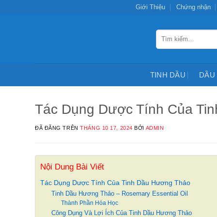
Chuyển
Giới Thiệu
Chứng nhận
đến
nội
Tìm
dung
kiếm:
TINH DẦU
DẦU
Tác Dụng Dược Tính Của Ti
ĐÃ ĐĂNG TRÊN
THÁNG 10 17, 2024
BỞI
ADMIN
Nội Dung Bài Viết
Tác Dụng Dược Tính Của Tinh Dầu Hương Thảo
Tinh Dầu Hương Thảo – Rosemary Essential Oil
Thành Phần Hóa Học
Công Dụng Và Lợi Ích Của Tinh Dầu Hương Thảo