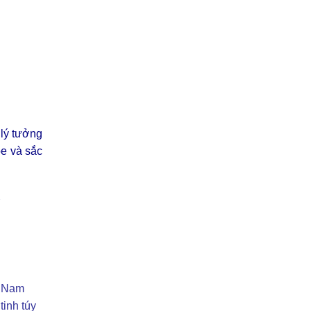
 lý tưởng
ỏe và sắc
t Nam
tinh túy