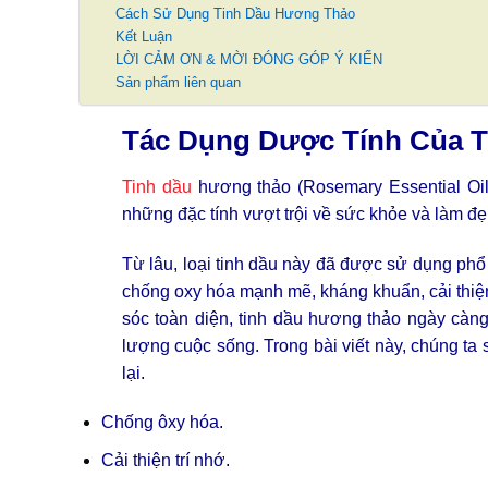
Cách Sử Dụng Tinh Dầu Hương Thảo
Kết Luận
LỜI CẢM ƠN & MỜI ĐÓNG GÓP Ý KIẾN
Sản phẩm liên quan
Tác Dụng Dược Tính Của 
Tinh dầu
hương thảo (Rosemary Essential Oil)
những đặc tính vượt trội về sức khỏe và làm đẹ
Từ lâu, loại tinh dầu này đã được sử dụng phổ
chống oxy hóa mạnh mẽ, kháng khuẩn, cải thiệ
sóc toàn diện, tinh dầu hương thảo ngày càng
lượng cuộc sống. Trong bài viết này, chúng t
lại.
Chống ôxy hóa.
Cải thiện trí nhớ.