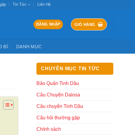
 gặp
Tin Tức
Liên Hệ
ĐĂNG NHẬP
GIỎ HÀNG
O BÌ
DANH MỤC
CHUYÊN MỤC TIN TỨC
Bảo Quản Tinh Dầu
Câu Chuyện Dalosa
Câu chuyện Tinh Dầu
Câu hỏi thường gặp
Chính sách