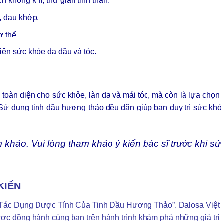
 không khí, thư giãn tinh thần.
, đau khớp.
 thể.
hiện sức khỏe da đầu và tóc.
 toàn diện cho sức khỏe, làn da và mái tóc, mà còn là lựa chọn
. Sử dụng tinh dầu hương thảo đều đặn giúp bạn duy trì sức kh
m khảo. Vui lòng tham khảo ý kiến bác sĩ trước khi sử
KIẾN
ề “Tác Dụng Dược Tính Của Tinh Dầu Hương Thảo”. Dalosa Việ
ược đồng hành cùng bạn trên hành trình khám phá những giá trị 