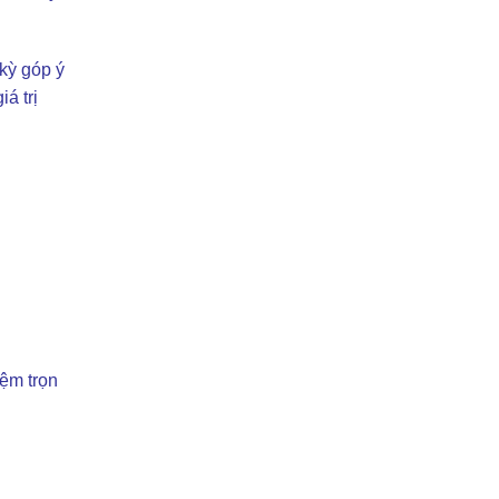
kỳ góp ý
á trị
iệm trọn