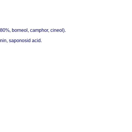
0%, borneol, camphor, cineol).
anin, saponosid acid.