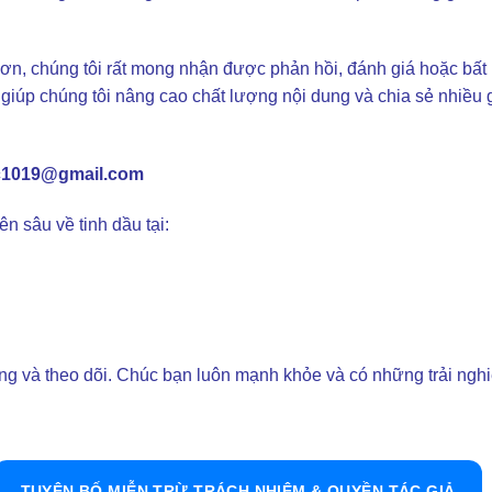
ơn, chúng tôi rất mong nhận được phản hồi, đánh giá hoặc bất 
giúp chúng tôi nâng cao chất lượng nội dung và chia sẻ nhiều gi
c1019@gmail.com
n sâu về tinh dầu tại:
ng và theo dõi. Chúc bạn luôn mạnh khỏe và có những trải ngh
TUYÊN BỐ MIỄN TRỪ TRÁCH NHIỆM & QUYỀN TÁC GIẢ