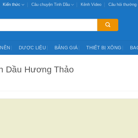
Kiến thức
Câu chuyện Tinh Dầu
Kênh Video
Câu hỏi thường
 NỀN
DƯỢC LIỆU
BẢNG GIÁ
THIẾT BỊ XÔNG
BA
nh Dầu Hương Thảo