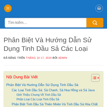
Chuyển
đến
nội
Tìm
dung
kiếm:
Phân Biệt Và Hướng Dẫn Sử
Dụng Tinh Dầu Sả Các Loại
ĐÃ ĐĂNG TRÊN
THÁNG 10 17, 2024
BỞI
ADMIN
Nội Dung Bài Viết
Phân Biệt Và Hướng Dẫn Sử Dụng Tinh Dầu Sả
Các Loại Tinh Dầu Sả: Sả Chanh, Sả Hoa Hồng và Sả Java
Giới Thiệu Chung Về Tinh Dầu Sả
Phân Loại Các Loại Tinh Dầu Sả
Phân Biệt Tinh Dầu Sả Thiên Nhiên Và Tinh Dầu Sả Hóa Chất