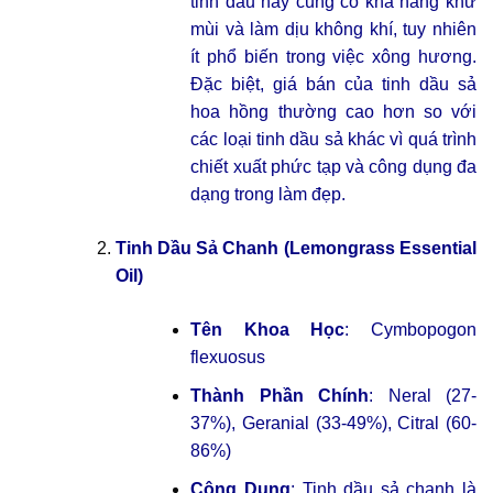
tinh dầu này cũng có khả năng khử
mùi và làm dịu không khí, tuy nhiên
ít phổ biến trong việc xông hương.
Đặc biệt, giá bán của tinh dầu sả
hoa hồng thường cao hơn so với
các loại tinh dầu sả khác vì quá trình
chiết xuất phức tạp và công dụng đa
dạng trong làm đẹp.
Tinh Dầu Sả Chanh (Lemongrass Essential
Oil)
Tên Khoa Học
: Cymbopogon
flexuosus
Thành Phần Chính
: Neral (27-
37%), Geranial (33-49%), Citral (60-
86%)
Công Dụng
: Tinh dầu sả chanh là