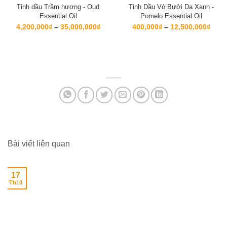
Tinh dầu Trầm hương - Oud
Tinh Dầu Vỏ Bưởi Da Xanh -
Essential Oil
Pomelo Essential Oil
Khoảng
Kho
4,200,000
₫
–
35,000,000
₫
400,000
₫
–
12,500,000
₫
giá:
giá:
từ
từ
4,200,000₫
400,
đến
đến
35,000,000₫
12,5
Bài viết liên quan
17
Th10