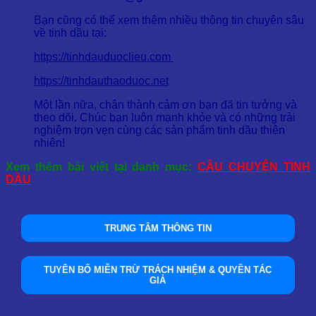
Bạn cũng có thể xem thêm nhiều thông tin chuyên sâu
về tinh dầu tại:
https://tinhdauduoclieu.com
https://tinhdauthaoduoc.net
Một lần nữa, chân thành cảm ơn bạn đã tin tưởng và
theo dõi. Chúc bạn luôn mạnh khỏe và có những trải
nghiệm trọn vẹn cùng các sản phẩm tinh dầu thiên
nhiên!
Xem thêm bài viết tại danh mục:
CÂU CHUYỆN TINH
DẦU
TRUNG TÂM THÔNG TIN
TUYÊN BỐ MIỄN TRỪ TRÁCH NHIỆM & QUYỀN TÁC
GIẢ