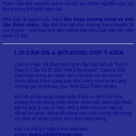
Kyphi vẫn giữ nguyên giá trị và tiếp tục được nghiên cứu, sử
dụng trong thế giới hiện đại.
Nếu bạn là người yêu thích
liệu pháp hương thơm và tinh
dầu thiên nhiên
, hãy thử trải nghiệm hương thơm huyền bí
của Kyphi – một loại tinh dầu mang linh hồn của một nền văn
minh cổ đại.
LỜI CẢM ƠN & MỜI ĐÓNG GÓP Ý KIẾN
Cảm ơn bạn đã dành thời gian đọc bài viết về “Nước
Hoa Ai Cập Và Bí Mật Tinh Dầu Kyphi”. Dalosa Việt
Nam trân trọng sự quan tâm của bạn và rất vui khi
được đồng hành cùng bạn trên hành trình khám phá
những giá trị tinh túy của Tinh Dầu Thiên Nhiên.
Để nội dung ngày càng hoàn thiện và hữu ích hơn,
chúng tôi rất mong nhận được phản hồi, đánh giá hoặc
bất kỳ góp ý nào từ bạn. Mỗi ý kiến của bạn đều là
động lực giúp chúng tôi nâng cao chất lượng nội dung
và chia sẻ nhiều giá trị hơn đến cộng đồng.
Bạn có thể gửi góp ý trực tiếp qua
email:
dailoc1019@gmail.com