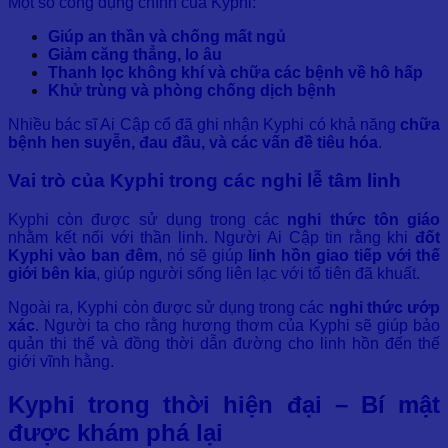
Một số công dụng chính của Kyphi:
Giúp an thần và chống mất ngủ
Giảm căng thẳng, lo âu
Thanh lọc không khí và chữa các bệnh về hô hấp
Khử trùng và phòng chống dịch bệnh
Nhiều bác sĩ Ai Cập cổ đã ghi nhận Kyphi có khả năng
chữa
bệnh hen suyễn, đau đầu, và các vấn đề tiêu hóa
.
Vai trò của Kyphi trong các nghi lễ tâm linh
Kyphi còn được sử dụng trong các
nghi thức tôn giáo
nhằm kết nối với thần linh. Người Ai Cập tin rằng khi
đốt
Kyphi vào ban đêm
, nó sẽ giúp
linh hồn giao tiếp với thế
giới bên kia
, giúp người sống liên lạc với tổ tiên đã khuất.
Ngoài ra, Kyphi còn được sử dụng trong các
nghi thức ướp
xác
. Người ta cho rằng hương thơm của Kyphi sẽ giúp bảo
quản thi thể và đồng thời dẫn đường cho linh hồn đến thế
giới vĩnh hằng.
Kyphi trong thời hiện đại – Bí mật
được khám phá lại