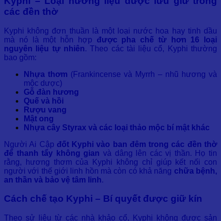
Kyphi – Loại hương liệu được lưu giữ trong
các đền thờ
Kyphi không đơn thuần là một loại nước hoa hay tinh dầu
mà nó là một hỗn hợp
được pha chế từ hơn 16 loại
nguyên liệu tự nhiên
. Theo các tài liệu cổ, Kyphi thường
bao gồm:
Nhựa thơm
(Frankincense và Myrrh – nhũ hương và
mộc dược)
Gỗ đàn hương
Quế và hồi
Rượu vang
Mật ong
Nhựa cây Styrax và các loại thảo mộc bí mật khác
Người Ai Cập
đốt Kyphi vào ban đêm trong các đền thờ
để thanh tẩy không gian
và dâng lên các vị thần. Họ tin
rằng, hương thơm của Kyphi không chỉ giúp kết nối con
người với thế giới linh hồn mà còn có khả năng
chữa bệnh,
an thần và bảo vệ tâm linh
.
Cách chế tạo Kyphi – Bí quyết được giữ kín
Theo sử liệu từ các nhà khảo cổ, Kyphi không được sản