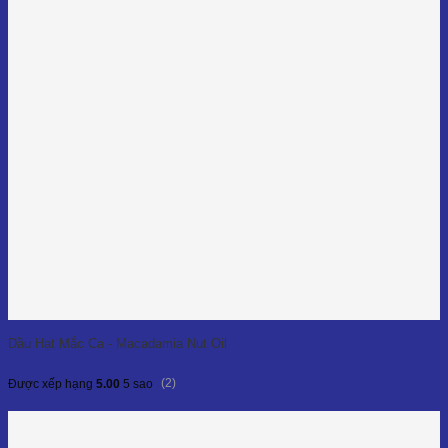
Dầu Hạt Mắc Ca - Macadamia Nut Oil
(2)
Được xếp hạng
5.00
5 sao