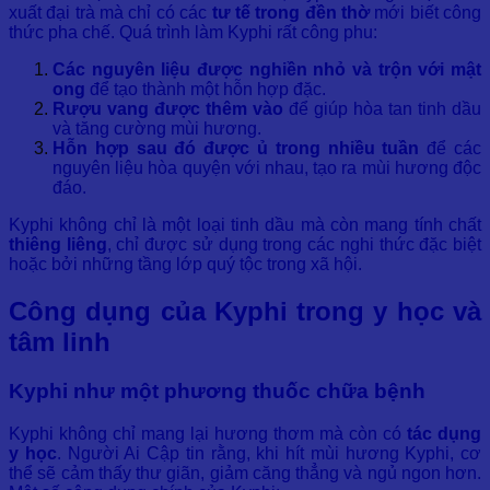
xuất đại trà mà chỉ có các
tư tế trong đền thờ
mới biết công
thức pha chế. Quá trình làm Kyphi rất công phu:
Các nguyên liệu được nghiền nhỏ và trộn với mật
ong
để tạo thành một hỗn hợp đặc.
Rượu vang được thêm vào
để giúp hòa tan tinh dầu
và tăng cường mùi hương.
Hỗn hợp sau đó được ủ trong nhiều tuần
để các
nguyên liệu hòa quyện với nhau, tạo ra mùi hương độc
đáo.
Kyphi không chỉ là một loại tinh dầu mà còn mang tính chất
thiêng liêng
, chỉ được sử dụng trong các nghi thức đặc biệt
hoặc bởi những tầng lớp quý tộc trong xã hội.
Công dụng của Kyphi trong y học và
tâm linh
Kyphi như một phương thuốc chữa bệnh
Kyphi không chỉ mang lại hương thơm mà còn có
tác dụng
y học
. Người Ai Cập tin rằng, khi hít mùi hương Kyphi, cơ
thể sẽ cảm thấy thư giãn, giảm căng thẳng và ngủ ngon hơn.