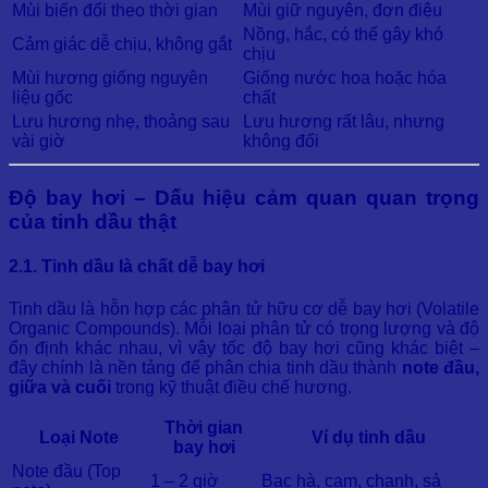
Mùi biến đổi theo thời gian
Mùi giữ nguyên, đơn điệu
Nồng, hắc, có thể gây khó
Cảm giác dễ chịu, không gắt
chịu
Mùi hương giống nguyên
Giống nước hoa hoặc hóa
liệu gốc
chất
Lưu hương nhẹ, thoảng sau
Lưu hương rất lâu, nhưng
vài giờ
không đổi
Độ bay hơi – Dấu hiệu cảm quan quan trọng
của tinh dầu thật
2.1. Tinh dầu là chất dễ bay hơi
Tinh dầu là hỗn hợp các phân tử hữu cơ dễ bay hơi (Volatile
Organic Compounds). Mỗi loại phân tử có trọng lượng và độ
ổn định khác nhau, vì vậy tốc độ bay hơi cũng khác biệt –
đây chính là nền tảng để phân chia tinh dầu thành
note đầu,
giữa và cuối
trong kỹ thuật điều chế hương.
Thời gian
Loại Note
Ví dụ tinh dầu
bay hơi
Note đầu (Top
1 – 2 giờ
Bạc hà, cam, chanh, sả