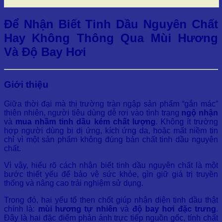
Để Nhận Biết Tinh Dầu Nguyên Chất
Hay Không Thông Qua Mùi Hương
Và Độ Bay Hơi
Giới thiệu
Giữa thời đại mà thị trường tràn ngập sản phẩm “gắn mác”
thiên nhiên, người tiêu dùng dễ rơi vào tình trạng
ngộ nhận
và
mua nhầm tinh dầu kém chất lượng
. Không ít trường
hợp người dùng bị dị ứng, kích ứng da, hoặc mất niềm tin
chỉ vì một sản phẩm không đúng bản chất tinh dầu nguyên
chất.
Vì vậy, hiểu rõ cách nhận biết tinh dầu nguyên chất là một
bước thiết yếu để bảo vệ sức khỏe, gìn giữ giá trị truyền
thống và nâng cao trải nghiệm sử dụng.
Trong đó, hai yếu tố then chốt giúp nhận diện tinh dầu thật
chính là:
mùi hương tự nhiên
và
độ bay hơi đặc trưng
.
Đây là hai đặc điểm phản ánh trực tiếp nguồn gốc, tính chất