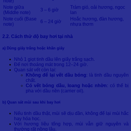
note)
Note giữa
Tràm gió, oải hương, ngọc
3 – 6 giờ
(Middle note)
lan
Note cuối (Base
Hoắc hương, đàn hương,
6 – 24 giờ
note)
nhựa thơm
2.2. Cách thử độ bay hơi tại nhà
a) Dùng giấy trắng hoặc khăn giấy
Nhỏ 1 giọt tinh dầu lên giấy trắng sạch.
Để nơi thoáng mát trong 12–24 giờ.
Quan sát vết còn lại:
Không để lại vết dầu bóng
: là tinh dầu nguyên
chất.
Có vết bóng dầu, loang hoặc nhờn
: có thể bị
pha với dầu nền (carrier oil).
b) Quan sát mùi sau khi bay hơi
Nếu tinh dầu thật, mùi sẽ dịu dần, không để lại mùi hắc
hay hóa học.
Với hương liệu tổng hợp, mùi vẫn giữ nguyên và
thường rất nồng lâu.