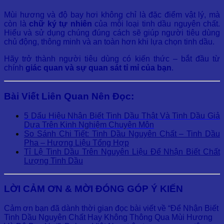
Mùi hương và độ bay hơi không chỉ là đặc điểm vật lý, mà
còn là
chữ ký tự nhiên
của mỗi loại tinh dầu nguyên chất.
Hiểu và sử dụng chúng đúng cách sẽ giúp người tiêu dùng
chủ động, thông minh và an toàn hơn khi lựa chọn tinh dầu.
Hãy trở thành người tiêu dùng có kiến thức – bắt đầu từ
chính
giác quan và sự quan sát tỉ mỉ của bạn
.
Bài Viết Liên Quan Nên Đọc:
5 Dấu Hiệu Nhận Biết Tinh Dầu Thật Và Tinh Dầu Giả
Dựa Trên Kinh Nghiệm Chuyên Môn
So Sánh Chi Tiết: Tinh Dầu Nguyên Chất – Tinh Dầu
Pha – Hương Liệu Tổng Hợp
Tỉ Lệ Tinh Dầu Trên Nguyên Liệu Để Nhận Biết Chất
Lượng Tinh Dầu
LỜI CẢM ƠN & MỜI ĐÓNG GÓP Ý KIẾN
Cảm ơn bạn đã dành thời gian đọc bài viết về “Để Nhận Biết
Tinh Dầu Nguyên Chất Hay Không Thông Qua Mùi Hương