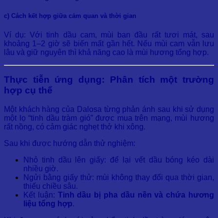
c) Cách kết hợp giữa cảm quan và thời gian
Ví dụ: Với tinh dầu cam, mùi ban đầu rất tươi mát, sau
khoảng 1–2 giờ sẽ biến mất gần hết. Nếu mùi cam vẫn lưu
lâu và giữ nguyên thì khả năng cao là mùi hương tổng hợp.
Thực tiễn ứng dụng: Phân tích một trường
hợp cụ thể
Một khách hàng của Dalosa từng phản ánh sau khi sử dụng
một lọ “tinh dầu tràm gió” được mua trên mạng, mùi hương
rất nồng, có cảm giác nghẹt thở khi xông.
Sau khi được hướng dẫn thử nghiệm:
Nhỏ tinh dầu lên giấy: để lại vết dầu bóng kéo dài
nhiều giờ.
Ngửi bằng giấy thử: mùi không thay đổi qua thời gian,
thiếu chiều sâu.
Kết luận:
Tinh dầu bị pha dầu nền và chứa hương
liệu tổng hợp
.