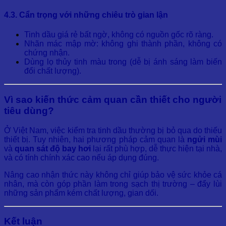
4.3. Cẩn trọng với những chiêu trò gian lận
Tinh dầu giá rẻ bất ngờ, không có nguồn gốc rõ ràng.
Nhãn mác mập mờ: không ghi thành phần, không có
chứng nhận.
Dùng lọ thủy tinh màu trong (dễ bị ánh sáng làm biến
đổi chất lượng).
Vì sao kiến thức cảm quan cần thiết cho người
tiêu dùng?
Ở Việt Nam, việc kiểm tra tinh dầu thường bị bỏ qua do thiếu
thiết bị. Tuy nhiên, hai phương pháp cảm quan là
ngửi mùi
và
quan sát độ bay hơi
lại rất phù hợp, dễ thực hiện tại nhà,
và có tính chính xác cao nếu áp dụng đúng.
Nâng cao nhận thức này không chỉ giúp bảo vệ sức khỏe cá
nhân, mà còn góp phần làm trong sạch thị trường – đẩy lùi
những sản phẩm kém chất lượng, gian dối.
Kết luận