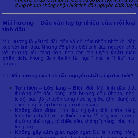
dùng nhanh chóng nhận biết tinh dầu nguyên chất hay k
Mùi hương – Dấu vân tay tự nhiên của mỗi loại
tinh dầu
Mùi hương là yếu tố đầu tiên và dễ cảm nhận nhất khi tiếp
xúc với tinh dầu. Nhưng để phân biệt tinh dầu nguyên chất
với hương liệu tổng hợp, bạn cần rèn luyện
khứu giác
phân tích
, không đơn thuần là “ngửi” mà là “hiểu” mùi
hương.
1.1. Mùi hương của tinh dầu nguyên chất có gì đặc biệt?
Tự nhiên – Lớp lang – Biến đổi
: Mùi tinh dầu thật
thường bắt đầu bằng một hương đầu (thanh, nhẹ,
tươi), sau đó chuyển sang hương giữa (ấm, đậm) và
cuối cùng là lớp hương lưu nhẹ nhàng.
Không đơn điệu
: Tinh dầu nguyên chất chứa hàng
trăm hợp chất hữu cơ thiên nhiên. Vì vậy, mùi hương
thường phức tạp, có chiều sâu, không “phẳng” như mùi
tổng hợp.
Không gây cảm giác ngột ngạt
: Dù là hương nồng
như quế hay gừng, tinh dầu thật vẫn cho cảm giác dễ