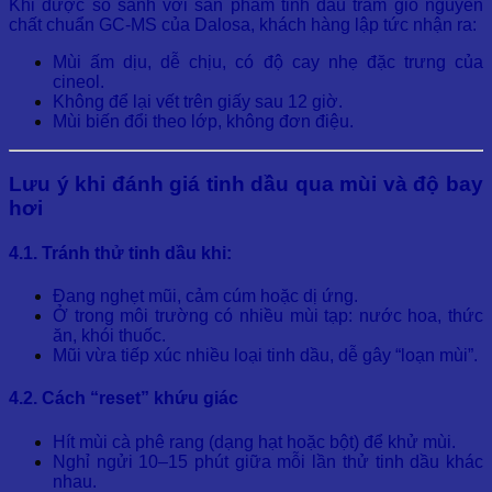
Khi được so sánh với sản phẩm tinh dầu tràm gió nguyên
chất chuẩn GC-MS của Dalosa, khách hàng lập tức nhận ra:
Mùi ấm dịu, dễ chịu, có độ cay nhẹ đặc trưng của
cineol.
Không để lại vết trên giấy sau 12 giờ.
Mùi biến đổi theo lớp, không đơn điệu.
Lưu ý khi đánh giá tinh dầu qua mùi và độ bay
hơi
4.1. Tránh thử tinh dầu khi:
Đang nghẹt mũi, cảm cúm hoặc dị ứng.
Ở trong môi trường có nhiều mùi tạp: nước hoa, thức
ăn, khói thuốc.
Mũi vừa tiếp xúc nhiều loại tinh dầu, dễ gây “loạn mùi”.
4.2. Cách “reset” khứu giác
Hít mùi cà phê rang (dạng hạt hoặc bột) để khử mùi.
Nghỉ ngửi 10–15 phút giữa mỗi lần thử tinh dầu khác
nhau.