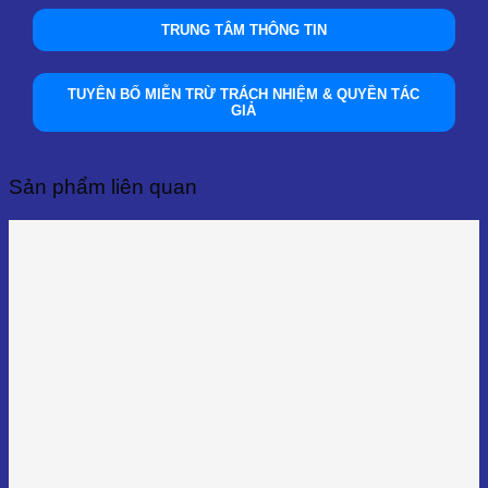
TRUNG TÂM THÔNG TIN
TUYÊN BỐ MIỄN TRỪ TRÁCH NHIỆM & QUYỀN TÁC
GIẢ
Sản phẩm liên quan