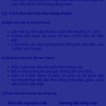
chịu nếu được pha loãng đúng cách.
1.2. Cách thử mùi tinh dầu đúng chuẩn
a) Ngửi trực tiếp từ lọ (Sniff test)
Lắc nhẹ lọ, mở nắp và đưa cách mũi khoảng 2 – 3cm.
Không nên ngửi sát hoặc hít sâu vì tinh dầu rất đậm
đặc.
Cảm nhận các lớp hương theo thời gian: ban đầu, sau
1 phút, sau 5 phút.
b) Dùng que thử mùi (Blotter Paper)
Nhỏ 1 giọt tinh dầu lên giấy thử không mùi.
Để ở môi trường thoáng gió, không lẫn mùi khác.
Ngửi ở 3 thời điểm: 5 phút, 15 phút và 30 phút. Mùi
hương sẽ thay đổi dần theo đúng note (đầu, giữa, cuối)
nếu là tinh dầu thật.
c) Phân biệt với hương liệu tổng hợp
Tinh dầu nguyên chất
Hương liệu tổng hợp