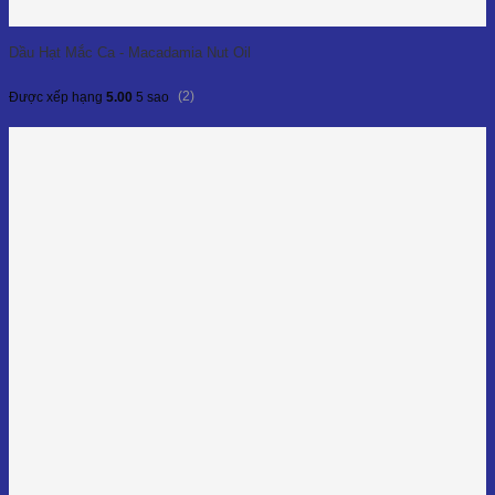
Dầu Hạt Mắc Ca - Macadamia Nut Oil
(2)
Được xếp hạng
5.00
5 sao