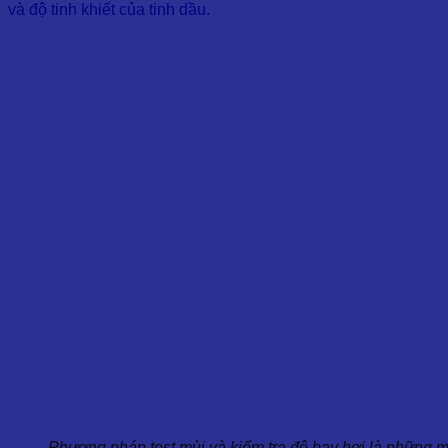
và độ tinh khiết của tinh dầu.
Phương pháp test mùi và kiểm tra độ bay hơi là những m