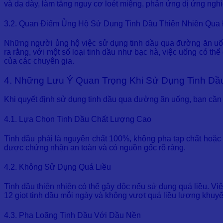
và dạ dày, làm tăng nguy cơ loét miệng, phản ứng dị ứng nghi
3.2. Quan Điểm Ủng Hộ Sử Dụng Tinh Dầu Thiên Nhiên Qu
Những người ủng hộ việc sử dụng tinh dầu qua đường ăn uốn
ra rằng, với một số loại tinh dầu như bạc hà, việc uống có th
của các chuyên gia.
4. Những Lưu Ý Quan Trọng Khi Sử Dụng Tinh D
Khi quyết định sử dụng tinh dầu qua đường ăn uống, bạn cần 
4.1. Lựa Chọn Tinh Dầu Chất Lượng Cao
Tinh dầu phải là nguyên chất 100%, không pha tạp chất hoặc d
được chứng nhận an toàn và có nguồn gốc rõ ràng.
4.2. Không Sử Dụng Quá Liều
Tinh dầu thiên nhiên có thể gây độc nếu sử dụng quá liều. Việ
12 giọt tinh dầu mỗi ngày và không vượt quá liều lượng khuyế
4.3. Pha Loãng Tinh Dầu Với Dầu Nền