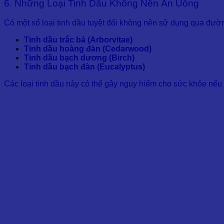
6. Những Loại Tinh Dầu Không Nên Ăn Uống
Có một số loại tinh dầu tuyệt đối không nên sử dụng qua đườ
Tinh dầu trắc bá (Arborvitae)
Tinh dầu hoàng đàn (Cedarwood)
Tinh dầu bạch dương (Birch)
Tinh dầu bạch đàn (Eucalyptus)
Các loại tinh dầu này có thể gây nguy hiểm cho sức khỏe nếu 