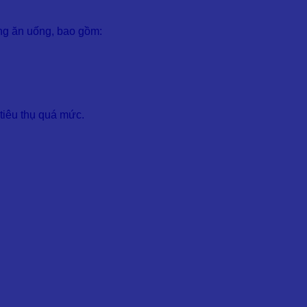
ng ăn uống, bao gồm:
tiêu thụ quá mức.