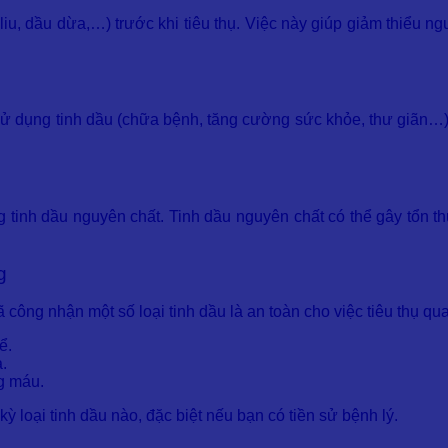
iu, dầu dừa,…) trước khi tiêu thụ. Việc này giúp giảm thiểu n
sử dụng tinh dầu (chữa bệnh, tăng cường sức khỏe, thư giãn…).
tinh dầu nguyên chất. Tinh dầu nguyên chất có thể gây tổn th
g
ng nhận một số loại tinh dầu là an toàn cho việc tiêu thụ q
ể.
a.
ng máu.
ỳ loại tinh dầu nào, đặc biệt nếu bạn có tiền sử bệnh lý.