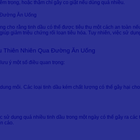
êm trọng, hoặc thậm chí gây co giật nếu dùng quá nhiều.
a Đường Ăn Uống
g cho rằng tinh dầu có thể được tiêu thụ một cách an toàn n
ể giúp giảm triệu chứng rối loạn tiêu hóa. Tuy nhiên, việc sử d
ầu Thiên Nhiên Qua Đường Ăn Uống
lưu ý một số điều quan trọng:
ung môi. Các loại tinh dầu kém chất lượng có thể gây hại cho c
c sử dụng quá nhiều tinh dầu trong một ngày có thể gây ra các 
n cáo.