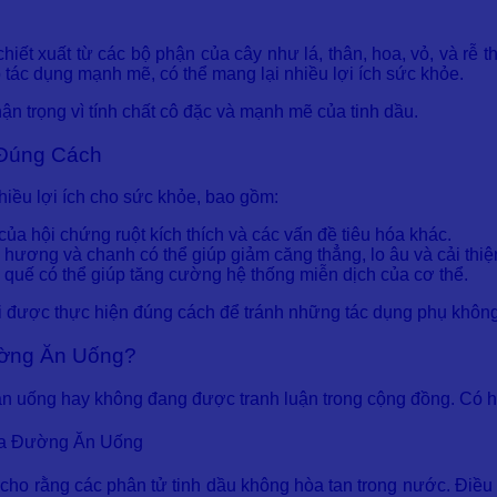
chiết xuất từ các bộ phận của cây như lá, thân, hoa, vỏ, và 
 tác dụng mạnh mẽ, có thể mang lại nhiều lợi ích sức khỏe.
n trọng vì tính chất cô đặc và mạnh mẽ của tinh dầu.
 Đúng Cách
hiều lợi ích cho sức khỏe, bao gồm:
của hội chứng ruột kích thích và các vấn đề tiêu hóa khác.
i hương và chanh có thể giúp giảm căng thẳng, lo âu và cải thiện
và quế có thể giúp tăng cường hệ thống miễn dịch của cơ thể.
ải được thực hiện đúng cách để tránh những tác dụng phụ khô
ường Ăn Uống?
ăn uống hay không đang được tranh luận trong cộng đồng. Có h
ua Đường Ăn Uống
ho rằng các phân tử tinh dầu không hòa tan trong nước. Điều