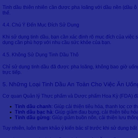
Tinh dầu thiên nhiên cần được pha loãng với dầu nền (dầu ô l
thể.
4.4. Chú Ý Đến Mục Đích Sử Dụng
Khi sử dụng tinh dầu, bạn cần xác định rõ mục đích của việc 
dụng cần phù hợp với nhu cầu sức khỏe của bạn.
4.5. Không Sử Dụng Tinh Dầu Thô
Chỉ sử dụng tinh dầu đã được pha loãng, không bao giờ uống 
trực tiếp.
5. Những Loại Tinh Dầu An Toàn Cho Việc Ăn Uốn
Cơ quan Quản lý Thực phẩm và Dược phẩm Hoa Kỳ (FDA) đã cô
Tinh dầu chanh
: Giúp cải thiện tiêu hóa, thanh lọc cơ th
Tinh dầu bạc hà
: Giúp giảm đau bụng, cải thiện tiêu hó
Tinh dầu gừng
: Giúp giảm buồn nôn, cải thiện lưu thô
Tuy nhiên, luôn tham khảo ý kiến bác sĩ trước khi sử dụng bất k