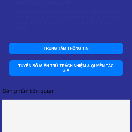
https://tinhdauthaoduoc.net
Một lần nữa, chân thành cảm ơn bạn đã tin tưởng và
theo dõi. Chúc bạn luôn mạnh khỏe và có những trải
nghiệm trọn vẹn cùng các sản phẩm tinh dầu thiên
nhiên!
TRUNG TÂM THÔNG TIN
TUYÊN BỐ MIỄN TRỪ TRÁCH NHIỆM & QUYỀN TÁC
GIẢ
Sản phẩm liên quan