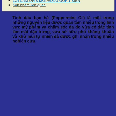
LỜI CẢM ƠN & MỜI ĐÓNG GÓP Ý KIẾN
Sản phẩm liên quan
Tinh dầu bạc hà (Peppermint Oil) là một trong
những nguyên liệu được quan tâm nhiều trong lĩnh
vực mỹ phẩm và chăm sóc da do vừa có đặc tính
làm mát đặc trưng, vừa sở hữu phổ kháng khuẩn
và khử mùi tự nhiên đã được ghi nhận trong nhiều
nghiên cứu.