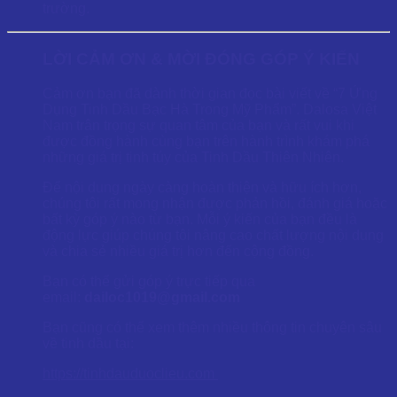
trường.
LỜI CẢM ƠN & MỜI ĐÓNG GÓP Ý KIẾN
Cảm ơn bạn đã dành thời gian đọc bài viết về “7 Ứng
Dụng Tinh Dầu Bạc Hà Trong Mỹ Phẩm”. Dalosa Việt
Nam trân trọng sự quan tâm của bạn và rất vui khi
được đồng hành cùng bạn trên hành trình khám phá
những giá trị tinh túy của Tinh Dầu Thiên Nhiên.
Để nội dung ngày càng hoàn thiện và hữu ích hơn,
chúng tôi rất mong nhận được phản hồi, đánh giá hoặc
bất kỳ góp ý nào từ bạn. Mỗi ý kiến của bạn đều là
động lực giúp chúng tôi nâng cao chất lượng nội dung
và chia sẻ nhiều giá trị hơn đến cộng đồng.
Bạn có thể gửi góp ý trực tiếp qua
email:
dailoc1019@gmail.com
Bạn cũng có thể xem thêm nhiều thông tin chuyên sâu
về tinh dầu tại:
https://tinhdauduoclieu.com