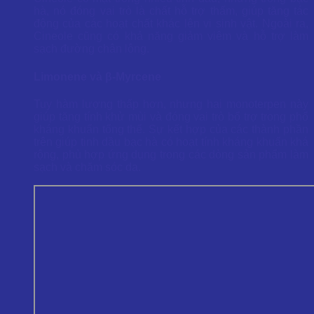
hà, nó đóng vai trò là chất hỗ trợ thấm, giúp tăng tác
động của các hoạt chất khác lên vi sinh vật. Ngoài ra,
Cineole cũng có khả năng giảm viêm và hỗ trợ làm
sạch đường chân lông.
Limonene và β-Myrcene
Tuy hàm lượng thấp hơn, nhưng hai monoterpen này
giúp tăng tính khử mùi và đóng vai trò bổ trợ trong phổ
kháng khuẩn tổng thể. Sự kết hợp của các thành phần
trên giúp tinh dầu bạc hà có hoạt tính kháng khuẩn khá
rộng, phù hợp ứng dụng trong các dòng sản phẩm làm
sạch và chăm sóc da.