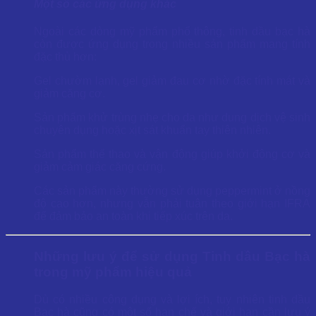
Một số các ứng dụng khác
Ngoài các dòng mỹ phẩm phổ thông, tinh dầu bạc hà
còn được ứng dụng trong nhiều sản phẩm mang tính
đặc thù hơn:
Gel chườm lạnh, gel giảm đau cơ nhờ đặc tính mát và
giảm căng cơ.
Sản phẩm khử trùng nhẹ cho da như dung dịch vệ sinh
chuyên dụng hoặc xịt sát khuẩn tay thiên nhiên.
Sản phẩm thể thao và vận động giúp khởi động cơ và
giảm cảm giác căng cứng.
Các sản phẩm này thường sử dụng peppermint ở nồng
độ cao hơn, nhưng vẫn phải tuân theo giới hạn IFRA
để đảm bảo an toàn khi tiếp xúc trên da.
Những lưu ý để sử dụng Tinh dầu Bạc hà
trong mỹ phẩm hiệu quả
Dù có nhiều công dụng và lợi ích, tuy nhiên tinh dầu
Bạc hà cũng có một số hạn chế và giới hạn cần lưu ý