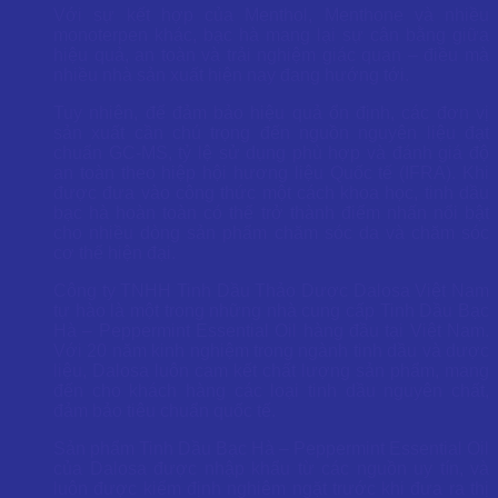
Với sự kết hợp của Menthol, Menthone và nhiều
monoterpen khác, bạc hà mang lại sự cân bằng giữa
hiệu quả, an toàn và trải nghiệm giác quan – điều mà
nhiều nhà sản xuất hiện nay đang hướng tới.
Tuy nhiên, để đảm bảo hiệu quả ổn định, các đơn vị
sản xuất cần chú trọng đến nguồn nguyên liệu đạt
chuẩn GC-MS, tỷ lệ sử dụng phù hợp và đánh giá độ
an toàn theo hiệp hội hương liệu Quốc tế (IFRA). Khi
được đưa vào công thức một cách khoa học, tinh dầu
bạc hà hoàn toàn có thể trở thành điểm nhấn nổi bật
cho nhiều dòng sản phẩm chăm sóc da và chăm sóc
cơ thể hiện đại.
Công ty TNHH Tinh Dầu Thảo Dược Dalosa Việt Nam
tự hào là một trong những nhà cung cấp Tinh Dầu Bạc
Hà – Peppermint Essential Oil hàng đầu tại Việt Nam.
Với 20 năm kinh nghiệm trong ngành tinh dầu và dược
liệu, Dalosa luôn cam kết chất lượng sản phẩm, mang
đến cho khách hàng các loại tinh dầu nguyên chất,
đảm bảo tiêu chuẩn quốc tế.
Sản phẩm Tinh Dầu Bạc Hà – Peppermint Essential Oil
của Dalosa được nhập khẩu từ các nguồn uy tín, và
luôn được kiểm định nghiêm ngặt trước khi đưa ra thị