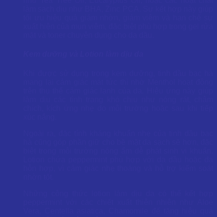
như Tea Tree Oil, Eucalyptus Oil, hoặc các hoạt chất
làm sạch dịu như BHA, Zinc PCA. Sự kết hợp này giúp
tối ưu hiệu quả giảm nhờn, giảm viêm và hạn chế sự
xuất hiện của mụn viêm, đặc biệt phù hợp trong gel rửa
mặt và toner chuyên dụng cho da dầu.
Kem dưỡng và Lotion làm dịu da
Khi được sử dụng trong kem dưỡng, tinh dầu bạc hà
mang lại cảm giác mát tức thì nhờ Menthol hoạt động
trên thụ thể cảm giác lạnh của da. Hiệu ứng này giúp
làm dịu các tình trạng khó chịu như nóng rát, châm
chích, kích ứng nhẹ do môi trường hoặc sau khi tiếp
xúc nắng.
Ngoài ra, đặc tính kháng khuẩn nhẹ của tinh dầu bạc
hà cũng góp phần giữ cho bề mặt da sạch sẽ hơn, đặc
biệt trong môi trường nóng ẩm dễ phát sinh vi khuẩn.
Lotion chứa peppermint phù hợp với da dầu hoặc da
hỗn hợp, vì cảm giác nhẹ thoáng và hỗ trợ kiểm soát
nhờn tốt.
Những công thức lotion làm dịu da có thể kết hợp
peppermint với các chiết xuất thiên nhiên như Aloe
Vera, Centella asiatica, Chamomile để tăng hiệu quả