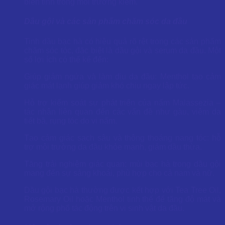
biến tính trong môi trường kiềm.
Dầu gội và các sản phẩm chăm sóc da đầu
Tinh dầu bạc hà có hiệu quả rõ rệt trong các sản phẩm
chăm sóc tóc, đặc biệt là dầu gội và serum da đầu. Một
số lợi ích có thể kể đến:
Giúp giảm ngứa và làm dịu da đầu: Menthol tạo cảm
giác mát lạnh giúp giảm khó chịu ngay lập tức.
Hỗ trợ kiểm soát sự phát triển của nấm Malassezia –
tác nhân liên quan đến các vấn đề như gàu, viêm da
tiết bã, rụng tóc do vi nấm.
Tạo cảm giác sạch sâu và thông thoáng nang tóc: hỗ
trợ môi trường da đầu khỏe mạnh, giảm dầu thừa.
Tăng trải nghiệm giác quan: mùi bạc hà trong dầu gội
mang đến sự sảng khoái, phù hợp cho cả nam và nữ.
Dầu gội bạc hà thường được kết hợp với Tea Tree Oil,
Rosemary Oil hoặc Menthol tinh thể để tăng độ mát và
mở rộng phổ tác động trên vi sinh vật da đầu.