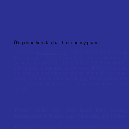
Ứng dụng tinh dầu bạc hà trong mỹ phẩm
Giá trị của
tinh dầu bạc hà
không chỉ nằm ở mùi hương
tươi mát, mà còn ở sự hiện diện của các monoterpen
có hoạt tính sinh học, đặc biệt là Menthol, Menthone,
1,8-Cineole, Limonene và Carvone. Những hoạt chất
này mang lại khả năng ức chế sự phát triển của nhiều
chủng vi khuẩn và nấm thường gặp trên da người, mở
ra cơ hội ứng dụng rộng rãi trong mỹ phẩm và chăm
sóc da
Thành phần tạo nên hoạt tính kháng
khuẩn của tinh dầu bạc hà trong mỹ phẩm
Khả năng kháng khuẩn của
tinh dầu bạc
hà không xuất