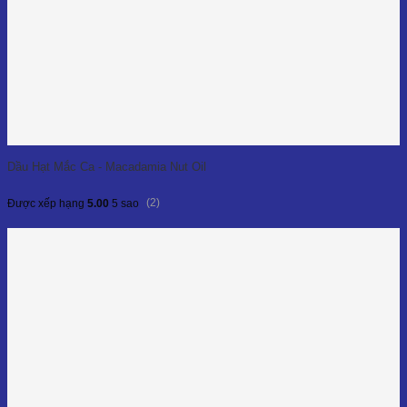
Dầu Hạt Mắc Ca - Macadamia Nut Oil
(2)
Được xếp hạng
5.00
5 sao