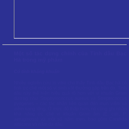
Một số tác dụng chính của Tinh dầu Bạc
Hà trong mỹ phẩm
Có tính kháng khuẩn
Nhiều nghiên cứu in vitro cho thấy Tinh dầu Bạc hà có
tính ức chế một số vi sinh vật thường gặp trên da. Tinh
dầu này thể hiện hiệu quả rõ hơn với vi khuẩn Gram
dương như Staphylococcus aureus và Streptococcus
pyogenes – các tác nhân liên quan đến mụn viêm và
viêm nang lông. Ở mức độ thấp hơn, nó cũng ghi nhận
khả năng ức chế vi khuẩn Gram âm (E. coli, P.
aeruginosa) và một số nấm men, bao gồm Candida
albicans và nấm da dầu.