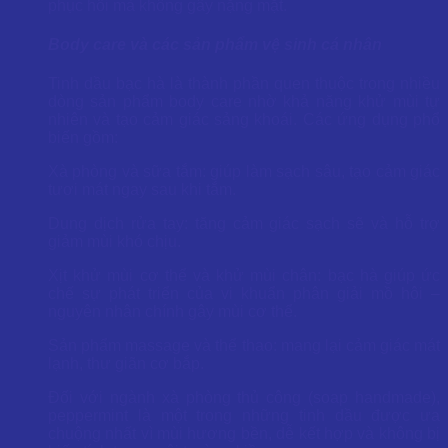
phục hồi mà không gây nặng mặt.
Body care và các sản phẩm vệ sinh cá nhân
Tinh dầu bạc hà là thành phần quen thuộc trong nhiều
dòng sản phẩm body care nhờ khả năng khử mùi tự
nhiên và tạo cảm giác sảng khoái. Các ứng dụng phổ
biến gồm:
Xà phòng và sữa tắm: giúp làm sạch sâu, tạo cảm giác
tươi mát ngay sau khi tắm.
Dung dịch rửa tay: tăng cảm giác sạch sẽ và hỗ trợ
giảm mùi khó chịu.
Xịt khử mùi cơ thể và khử mùi chân: bạc hà giúp ức
chế sự phát triển của vi khuẩn phân giải mồ hôi –
nguyên nhân chính gây mùi cơ thể.
Sản phẩm massage và thể thao: mang lại cảm giác mát
lạnh, thư giãn cơ bắp.
Đối với ngành xà phòng thủ công (soap handmade),
peppermint là một trong những tinh dầu được ưa
chuộng nhất vì mùi hương bền, dễ kết hợp và không bị