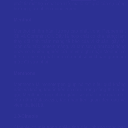
phát từ một hợp chất đơn lẻ, mà là kết quả của sự cộng
hưởng giữa nhiều monoterpen.
Menthol
Menthol chiếm hàm lượng cao nhất trong Peppermint
Oil và Cornmint Oil. Đây là hợp chất có khả năng: làm
thay đổi tính thấm màng tế bào của vi khuẩn, gây rối
loạn cấu trúc protein màng, và làm suy giảm hoạt động
enzyme. Nhiều nghiên cứu in vitro ghi nhận Menthol có
thể ức chế sự phát triển của một số vi khuẩn gram âm
mức độ vừa phải
Menthone
Menthone là monoterpen giúp hỗ trợ hiệu quả kháng
nấm và kháng khuẩn trên da đầu. Trong công thức dầu
gội, Menthone góp phần giảm sự phát triển quá mức
của nấm Malassezia, tác nhân liên quan đến gàu và
viêm da tiết bã.
1,8-Cineole
Cineole có mặt trong nhiều tinh dầu, nhưng trong bạc