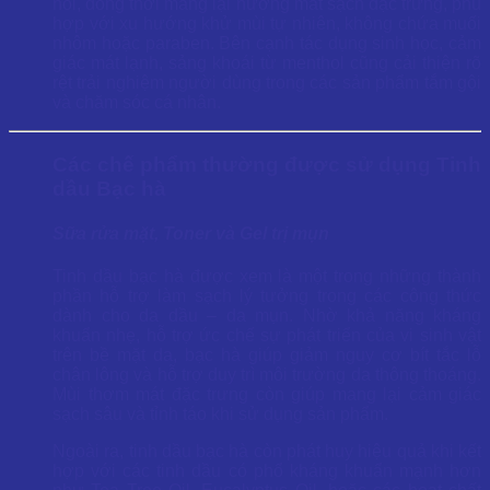
hôi, đồng thời mang lại hương mát sạch đặc trưng, phù
hợp với xu hướng khử mùi tự nhiên, không chứa muối
nhôm hoặc paraben. Bên cạnh tác dụng sinh học, cảm
giác mát lạnh, sảng khoái từ menthol cũng cải thiện rõ
rệt trải nghiệm người dùng trong các sản phẩm tắm gội
và chăm sóc cá nhân.
Các chế phẩm thường được sử dụng Tinh
dầu Bạc hà
Sữa rửa mặt, Toner và Gel trị mụn
Tinh dầu bạc hà được xem là một trong những thành
phần hỗ trợ làm sạch lý tưởng trong các công thức
dành cho da dầu – da mụn. Nhờ khả năng kháng
khuẩn nhẹ, hỗ trợ ức chế sự phát triển của vi sinh vật
trên bề mặt da, bạc hà giúp giảm nguy cơ bít tắc lỗ
chân lông và hỗ trợ duy trì môi trường da thông thoáng.
Mùi thơm mát đặc trưng còn giúp mang lại cảm giác
sạch sâu và tỉnh táo khi sử dụng sản phẩm.
Ngoài ra, tinh dầu bạc hà còn phát huy hiệu quả khi kết
hợp với các tinh dầu có phổ kháng khuẩn mạnh hơn