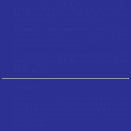
như. Hiệu quả phụ thuộc vào chất lượng nguyên liệu;
Hàm lượng Menthol thay đổi theo vùng trồng, giống
loài, phương pháp chưng cất; Hồ sơ GC–MS cần
được kiểm tra để đảm bảo đồng nhất lô hàng.
Tại Dalosa Việt Nam chúng tôi tự hào là nhà cung ứng
tinh dầu Bạc hà hàng đầu, mỗi sản phẩm đều có đủ
nguồn gốc xuất xứ rõ ràng, hồ sơ được được kiểm tra
đạt chất lượng trong mỗi lô hàng.
Tinh dầu bạc hà là nguyên liệu mạnh, cần dùng đúng
cách. Nên sử dụng theo liều lượng đúng cách theo
khuyến cáo của dược sĩ và người có chuyên môn trong
lĩnh vực tinh dầu.
Kết luận
Tinh dầu bạc hà là một trong những nguyên liệu tự
nhiên có giá trị cao trong ngành mỹ phẩm. Bên cạnh
hương thơm mát và cảm giác sảng khoái, tinh dầu bạc
hà còn có phổ tác dụng kháng khuẩn nhẹ – trung bình,
giúp hỗ trợ giảm mụn, khử mùi, kiểm soát bã nhờn và
làm dịu da đầu.