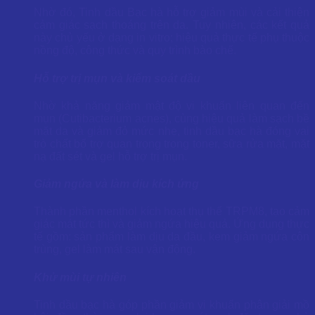
Nhờ đó, Tinh dầu Bạc hà hỗ trợ giảm mùi và cải thiện
cảm giác sạch thoáng trên da. Tuy nhiên, các kết quả
này chủ yếu ở dạng in vitro; hiệu quả thực tế phụ thuộc
nồng độ, công thức và quy trình bào chế.
Hỗ trợ trị mụn và kiểm soát dầu
Nhờ khả năng giảm mật độ vi khuẩn liên quan đến
mụn (Cutibacterium acnes), cùng hiệu quả làm sạch bề
mặt da và giảm đỏ mức nhẹ, tinh dầu bạc hà đóng vai
trò chất bổ trợ quan trọng trong toner, sữa rửa mặt, mặt
nạ đất sét và gel hỗ trợ trị mụn.
Giảm ngứa và làm dịu kích ứng
Thành phần menthol kích hoạt thụ thể TRPM8, tạo cảm
giác mát tức thì và giảm ngứa hiệu quả. Ứng dụng thực
tế gồm: sản phẩm làm dịu da đầu, kem giảm ngứa côn
trùng, gel làm mát sau vận động.
Khử mùi tự nhiên
Tinh dầu bạc hà góp phần giảm vi khuẩn phân giải mồ