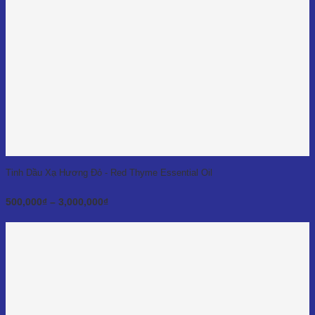
Tinh Dầu Xạ Hương Đỏ - Red Thyme Essential Oil
Khoảng
500,000
₫
–
3,000,000
₫
giá:
từ
500,000₫
đến
3,000,000₫