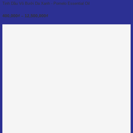
Tinh Dầu Vỏ Bưởi Da Xanh - Pomelo Essential Oil
Khoảng
400,000
₫
–
12,500,000
₫
giá:
từ
400,000₫
đến
12,500,000₫