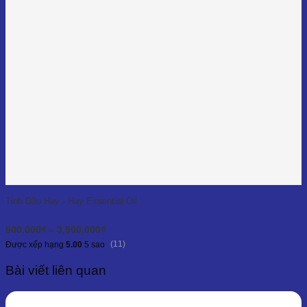
Tinh Dầu Hay - Hay Essential Oil
Khoảng
600,000
₫
–
3,900,000
₫
giá:
(11)
Được xếp hạng
5.00
5 sao
từ
600,000₫
Bài viết liên quan
đến
3,900,000₫