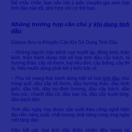
Để chắc chắn, bạn nên hỏi ý kiến chuyên gia xem loại
tinh dầu nào tốt, phù hợp với cơ thể bạn.
Những trường hợp cần chú ý
khi dùng tinh
dầu
Dalosa đưa ra Khuyến Cáo Khi Sử Dụng Tinh Dầu
– Những người mắc bệnh cao huyết áp, động kinh, thần
kinh, thận tránh dùng một số loại tinh dầu cây bách, lá
hương thảo, cây xô thơm, hạt tiêu đen, cây thông, cây thì
là. Nếu muốn dùng phải hỏi ý kiến bác sĩ.
– Phụ nữ mang thai tránh dùng một số loại
tinh dầu
như
húng quế, dầu cây xô thơm, dầu hương thảo, dầu kinh
giới, dầu hồi, dầu nụ đinh hương, dầu cây bách, dầu
hoa cúc, chanh dầu cỏ, dầu bạc hà, dầu cây tuyết tùng,
dầu bạch đàn.
Tinh dầu ngày nay được sản suất theo công nghệ hiện
đại nên năng suất, chất lượng, khả năng cung ứng ngày
một tăng dần.
Hầu hết các loại tinh dầu thiên nhiên đều mang lại