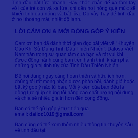
Tinh dầu bắt lửa nhanh. Hãy chắc chắn để xa tầm tay
với của trẻ con và xa lửa, chỉ cần hơi nóng quá mức sẽ
khiến tinh dầu nóng và bắt lửa. Do vậy, hãy để tinh dầu
ở nơi thoáng mát, nhiệt độ lạnh.
LỜI CẢM ƠN & MỜI ĐÓNG GÓP Ý KIẾN
Cảm ơn bạn đã dành thời gian đọc bài viết về “Khuyến
Cáo Khi Sử Dụng Tinh Dầu Thiên Nhiên”. Dalosa Việt
Nam trân trọng sự quan tâm của bạn và rất vui khi
được đồng hành cùng bạn trên hành trình khám phá
những giá trị tinh túy của Tinh Dầu Thiên Nhiên.
Để nội dung ngày càng hoàn thiện và hữu ích hơn,
chúng tôi rất mong nhận được phản hồi, đánh giá hoặc
bất kỳ góp ý nào từ bạn. Mỗi ý kiến của bạn đều là
động lực giúp chúng tôi nâng cao chất lượng nội dung
và chia sẻ nhiều giá trị hơn đến cộng đồng.
Bạn có thể gửi góp ý trực tiếp qua
email:
dailoc1019@gmail.com
Bạn cũng có thể xem thêm nhiều thông tin chuyên sâu
về tinh dầu tại: