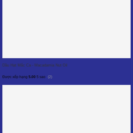
Dầu Hạt Mắc Ca - Macadamia Nut Oil
(2)
Được xếp hạng
5.00
5 sao