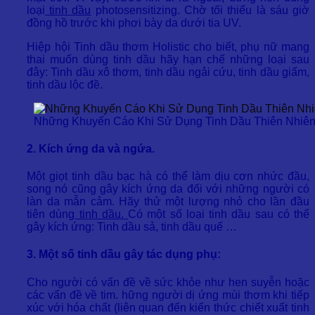
loại
tinh dầu
photosensitizing. Chờ tối thiểu là sáu giờ
đồng hồ trước khi phơi bày da dưới tia UV.
Hiệp hội Tinh dầu thơm Holistic cho biết, phụ nữ mang
thai muốn dùng tinh dầu hãy hạn chế những loại sau
đây: Tinh dầu xô thơm, tinh dầu ngải cứu, tinh dầu giấm,
tinh dầu lộc đề.
Những Khuyến Cáo Khi Sử Dụng Tinh Dầu Thiên Nhiê
2. Kích ứng da và ngứa.
Một giọt tinh dầu bạc hà có thể làm dịu cơn nhức đầu,
song nó cũng gây kích ứng da đối với những người có
làn da mẫn cảm. Hãy thử một lượng nhỏ cho lần đầu
tiên dùng
tinh dầu.
Có một số loại tinh dầu sau có thể
gây kích ứng: Tinh dầu sả, tinh dầu quế …
3. Một số tinh dầu gây tác dụng phụ:
Cho người có vấn đề về sức khỏe như hen suyễn hoặc
các vấn đề về tim. hững người dị ứng mùi thơm khi tiếp
xúc với hóa chất (liên quan đến kiến thức chiết xuất tinh