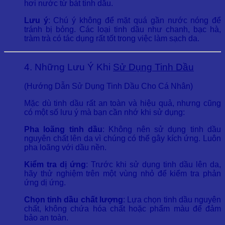
hơi nước từ bát tinh dầu.
Lưu ý
: Chú ý không để mặt quá gần nước nóng để
tránh bị bỏng. Các loại tinh dầu như chanh, bạc hà,
tràm trà có tác dụng rất tốt trong việc làm sạch da.
4. Những Lưu Ý Khi
Sử Dụng Tinh Dầu
(Hướng Dẫn Sử Dụng Tinh Dầu Cho Cá Nhân)
Mặc dù tinh dầu rất an toàn và hiệu quả, nhưng cũng
có một số lưu ý mà bạn cần nhớ khi sử dụng:
Pha loãng tinh dầu
: Không nên sử dụng tinh dầu
nguyên chất lên da vì chúng có thể gây kích ứng. Luôn
pha loãng với dầu nền.
Kiểm tra dị ứng
: Trước khi sử dụng tinh dầu lên da,
hãy thử nghiệm trên một vùng nhỏ để kiểm tra phản
ứng dị ứng.
Chọn tinh dầu chất lượng
: Lựa chọn tinh dầu nguyên
chất, không chứa hóa chất hoặc phẩm màu để đảm
bảo an toàn.