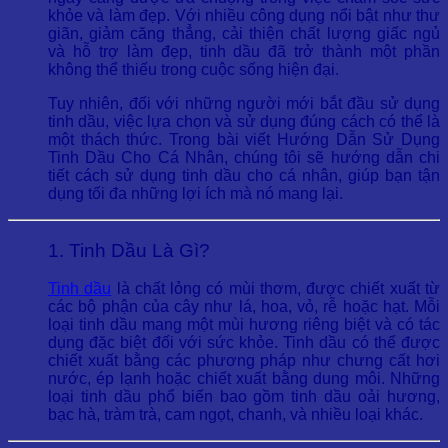
khỏe và làm đẹp. Với nhiều công dụng nổi bật như thư
giãn, giảm căng thẳng, cải thiện chất lượng giấc ngủ
và hỗ trợ làm đẹp, tinh dầu đã trở thành một phần
không thể thiếu trong cuộc sống hiện đại.
Tuy nhiên, đối với những người mới bắt đầu sử dụng
tinh dầu, việc lựa chọn và sử dụng đúng cách có thể là
một thách thức. Trong bài viết Hướng Dẫn Sử Dụng
Tinh Dầu Cho Cá Nhân, chúng tôi sẽ hướng dẫn chi
tiết cách sử dụng tinh dầu cho cá nhân, giúp bạn tận
dụng tối đa những lợi ích mà nó mang lại.
1. Tinh Dầu Là Gì?
Tinh dầu
là chất lỏng có mùi thơm, được chiết xuất từ
các bộ phận của cây như lá, hoa, vỏ, rễ hoặc hạt. Mỗi
loại tinh dầu mang một mùi hương riêng biệt và có tác
dụng đặc biệt đối với sức khỏe. Tinh dầu có thể được
chiết xuất bằng các phương pháp như chưng cất hơi
nước, ép lạnh hoặc chiết xuất bằng dung môi. Những
loại tinh dầu phổ biến bao gồm tinh dầu oải hương,
bạc hà, tràm trà, cam ngọt, chanh, và nhiều loại khác.