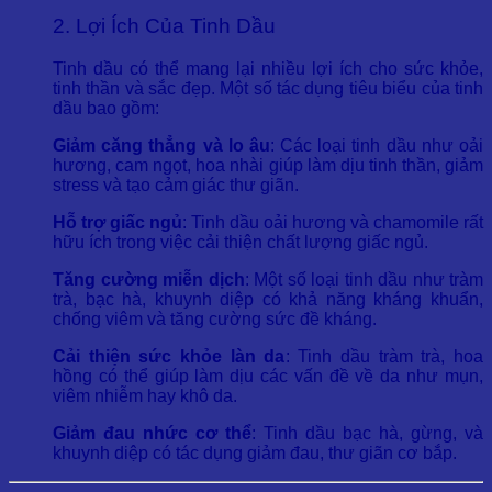
2. Lợi Ích Của Tinh Dầu
Tinh dầu có thể mang lại nhiều lợi ích cho sức khỏe,
tinh thần và sắc đẹp. Một số tác dụng tiêu biểu của tinh
dầu bao gồm:
Giảm căng thẳng và lo âu
: Các loại tinh dầu như oải
hương, cam ngọt, hoa nhài giúp làm dịu tinh thần, giảm
stress và tạo cảm giác thư giãn.
Hỗ trợ giấc ngủ
: Tinh dầu oải hương và chamomile rất
hữu ích trong việc cải thiện chất lượng giấc ngủ.
Tăng cường miễn dịch
: Một số loại tinh dầu như tràm
trà, bạc hà, khuynh diệp có khả năng kháng khuẩn,
chống viêm và tăng cường sức đề kháng.
Cải thiện sức khỏe làn da
: Tinh dầu tràm trà, hoa
hồng có thể giúp làm dịu các vấn đề về da như mụn,
viêm nhiễm hay khô da.
Giảm đau nhức cơ thể
: Tinh dầu bạc hà, gừng, và
khuynh diệp có tác dụng giảm đau, thư giãn cơ bắp.