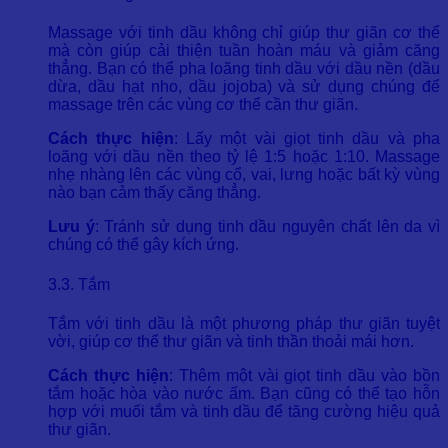
Massage với tinh dầu không chỉ giúp thư giãn cơ thể
mà còn giúp cải thiện tuần hoàn máu và giảm căng
thẳng. Bạn có thể pha loãng tinh dầu với dầu nền (dầu
dừa, dầu hạt nho, dầu jojoba) và sử dụng chúng để
massage trên các vùng cơ thể cần thư giãn.
Cách thực hiện
: Lấy một vài giọt tinh dầu và pha
loãng với dầu nền theo tỷ lệ 1:5 hoặc 1:10. Massage
nhẹ nhàng lên các vùng cổ, vai, lưng hoặc bất kỳ vùng
nào bạn cảm thấy căng thẳng.
Lưu ý
: Tránh sử dụng tinh dầu nguyên chất lên da vì
chúng có thể gây kích ứng.
3.3. Tắm
Tắm với tinh dầu là một phương pháp thư giãn tuyệt
vời, giúp cơ thể thư giãn và tinh thần thoải mái hơn.
Cách thực hiện
: Thêm một vài giọt tinh dầu vào bồn
tắm hoặc hòa vào nước ấm. Bạn cũng có thể tạo hỗn
hợp với muối tắm và tinh dầu để tăng cường hiệu quả
thư giãn.