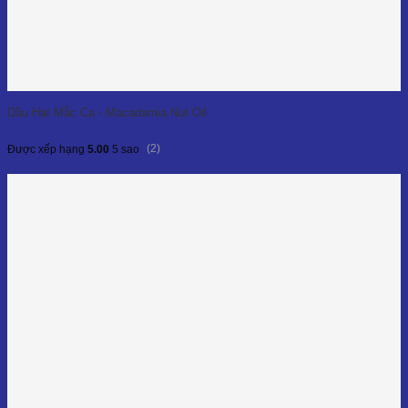
Dầu Hạt Mắc Ca - Macadamia Nut Oil
(2)
Được xếp hạng
5.00
5 sao