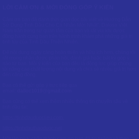
LỜI CẢM ƠN & MỜI ĐÓNG GÓP Ý KIẾN
Cảm ơn bạn đã dành thời gian đọc bài viết về Hướng Dẫn
Sử Dụng Tinh Dầu Cho Cá Nhân Mới Nhất”. Dalosa Việt
Nam trân trọng sự quan tâm của bạn và rất vui khi được
đồng hành cùng bạn trên hành trình khám phá những giá trị
tinh túy của Tinh Dầu Thiên Nhiên.
Để nội dung ngày càng hoàn thiện và hữu ích hơn, chúng tôi
rất mong nhận được phản hồi, đánh giá hoặc bất kỳ góp ý
nào từ bạn. Mỗi ý kiến của bạn đều là động lực giúp chúng
tôi nâng cao chất lượng nội dung và chia sẻ nhiều giá trị hơn
đến cộng đồng.
Bạn có thể gửi góp ý trực tiếp qua
email:
dailoc1019@gmail.com
Bạn cũng có thể xem thêm nhiều thông tin chuyên sâu về
tinh dầu tại:
https://tinhdauduoclieu.com
https://tinhdauthaoduoc.net
Một lần nữa, chân thành cảm ơn bạn đã tin tưởng và theo