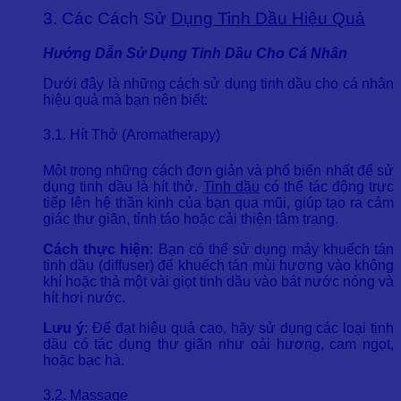
3. Các Cách Sử
Dụng Tinh Dầu Hiệu Quả
Hướng Dẫn Sử Dụng Tinh Dầu Cho Cá Nhân
Dưới đây là những cách sử dụng tinh dầu cho cá nhân
hiệu quả mà bạn nên biết:
3.1. Hít Thở (Aromatherapy)
Một trong những cách đơn giản và phổ biến nhất để sử
dụng tinh dầu là hít thở.
Tinh dầu
có thể tác động trực
tiếp lên hệ thần kinh của bạn qua mũi, giúp tạo ra cảm
giác thư giãn, tỉnh táo hoặc cải thiện tâm trạng.
Cách thực hiện
: Bạn có thể sử dụng máy khuếch tán
tinh dầu (diffuser) để khuếch tán mùi hương vào không
khí hoặc thả một vài giọt tinh dầu vào bát nước nóng và
hít hơi nước.
Lưu ý
: Để đạt hiệu quả cao, hãy sử dụng các loại tinh
dầu có tác dụng thư giãn như oải hương, cam ngọt,
hoặc bạc hà.
3.2. Massage