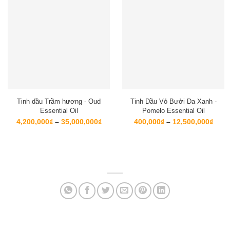
Tinh dầu Trầm hương - Oud
Tinh Dầu Vỏ Bưởi Da Xanh -
Essential Oil
Pomelo Essential Oil
Khoảng
Kho
4,200,000
₫
–
35,000,000
₫
400,000
₫
–
12,500,000
₫
giá:
giá:
từ
từ
4,200,000₫
400,
đến
đến
35,000,000₫
12,5