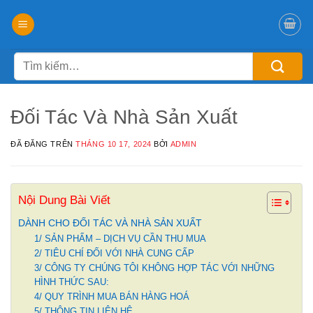
Chuyển
đến
nội
Tìm
dung
kiếm:
Đối Tác Và Nhà Sản Xuất
ĐÃ ĐĂNG TRÊN
THÁNG 10 17, 2024
BỞI
ADMIN
Nội Dung Bài Viết
DÀNH CHO ĐỐI TÁC VÀ NHÀ SẢN XUẤT
1/ SẢN PHẨM – DỊCH VỤ CẦN THU MUA
2/ TIÊU CHÍ ĐỐI VỚI NHÀ CUNG CẤP
3/ CÔNG TY CHÚNG TÔI KHÔNG HỢP TÁC VỚI NHỮNG
HÌNH THỨC SAU:
4/ QUY TRÌNH MUA BÁN HÀNG HOÁ
5/ THÔNG TIN LIÊN HỆ