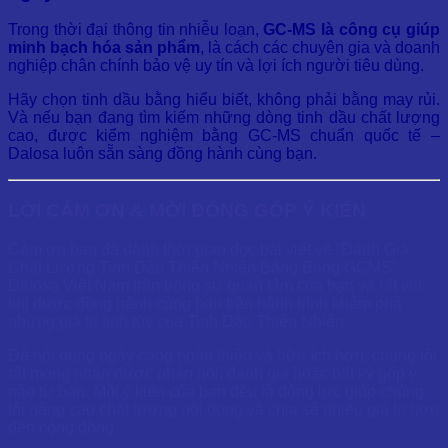
Trong thời đại thông tin nhiễu loạn,
GC-MS là công cụ giúp
minh bạch hóa sản phẩm
, là cách các chuyên gia và doanh
nghiệp chân chính bảo vệ uy tín và lợi ích người tiêu dùng.
Hãy chọn tinh dầu bằng hiểu biết, không phải bằng may rủi.
Và nếu bạn đang tìm kiếm những dòng tinh dầu chất lượng
cao, được kiểm nghiệm bằng GC-MS chuẩn quốc tế –
Dalosa luôn sẵn sàng đồng hành cùng bạn.
LỜI CẢM ƠN & MỜI ĐÓNG GÓP Ý KIẾN
Cảm ơn bạn đã dành thời gian đọc bài viết về “Đánh Giá
Chất Lượng Tinh Dầu Thiên Nhiên Bằng Bảng GCMS”.
Dalosa Việt Nam trân trọng sự quan tâm của bạn và rất vui
khi được đồng hành cùng bạn trên hành trình khám phá
những giá trị tinh túy của Tinh Dầu Thiên Nhiên.
Để nội dung ngày càng hoàn thiện và hữu ích hơn, chúng tôi
rất mong nhận được phản hồi, đánh giá hoặc bất kỳ góp ý
nào từ bạn. Mỗi ý kiến của bạn đều là động lực giúp chúng
tôi nâng cao chất lượng nội dung và chia sẻ nhiều giá trị hơn
đến cộng đồng.