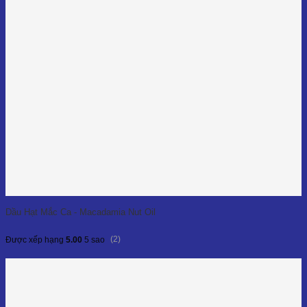
Dầu Hạt Mắc Ca - Macadamia Nut Oil
(2)
Được xếp hạng
5.00
5 sao