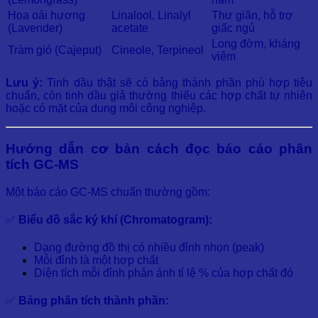
Hoa oải hương
Linalool, Linalyl
Thư giãn, hỗ trợ
(Lavender)
acetate
giấc ngủ
Long đờm, kháng
Tràm gió (Cajeput)
Cineole, Terpineol
viêm
Lưu ý:
Tinh dầu thật sẽ có bảng thành phần phù hợp tiêu
chuẩn, còn tinh dầu giả thường thiếu các hợp chất tự nhiên
hoặc có mặt của dung môi công nghiệp.
Hướng dẫn cơ bản cách đọc báo cáo phân
tích GC-MS
Một báo cáo GC-MS chuẩn thường gồm:
✅
Biểu đồ sắc ký khí (Chromatogram):
Dạng đường đồ thị có nhiều đỉnh nhọn (peak)
Mỗi đỉnh là một hợp chất
Diện tích mỗi đỉnh phản ánh tỉ lệ % của hợp chất đó
✅
Bảng phân tích thành phần: