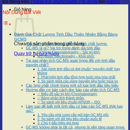
Đã đăng trên
Tháng 4 2, 2025
Tháng 7 9, 2026
bởi
Admin
Giỏ hàng
Nội Dung Bài Viết
Đánh Giá Chất Lượng Tinh Dầu Thiên Nhiên Bằng Bảng
GCMS
Chưa có sản phẩm trong giỏ hàng.
Khi mùi hương chưa đủ để xác định chất lượng
GC-MS là gì? Vai trò trong đánh giá tinh dầu
GC (Gas Chromatography – Sắc ký khí):
Quay trở lại cửa hàng
MS (Mass Spectrometry – Khối phổ):
Tại sao phân tích GC-MS quan trọng đối với tinh dầu
nguyên chất?
1. Xác minh tinh dầu có đạt chuẩn “nguyên chất” hay
không
2. Phát hiện tinh dầu tổng hợp hoặc pha hóa chất
3. So sánh giữa các vùng nguyên liệu hoặc mùa vụ
Các hợp chất chính trong một số loại tinh dầu tiêu biểu
Hướng dẫn cơ bản cách đọc báo cáo phân tích GC-MS
✅ Biểu đồ sắc ký khí (Chromatogram):
✅ Bảng phân tích thành phần:
✅ So sánh với tiêu chuẩn AFNOR – ISO:
Làm sao để biết một tinh dâu có báo cáo GC-MS thật hay
giả?
1. Yêu cầu nhà cung cấp gửi bản GC-MS gốc
2. So sánh với dữ liệu tiêu chuẩn quốc tế
3. Chú ý dấu hiệu giả mạo
GC-MS không phải là tất cả, nhưng là nền tảng quan trọng