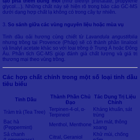
tạo pha thêm dung môi
(như diethyl phthalate, propylene
glycol…). Những chất này sẽ hiện rõ trong báo cáo GC-MS
dưới dạng hợp chất lạ không có trong cây tự nhiên.
3.
So sánh giữa các vùng nguyên liệu hoặc mùa vụ
Tinh dầu oải hương cùng chiết từ
Lavandula angustifolia
nhưng trồng tại Provence (Pháp) sẽ có thành phần linalool
và linalyl acetate khác so với loại trồng ở Trung Á hoặc Đông
Âu. Phân tích GC-MS giúp đánh giá chất lượng và giá trị
thương mại theo vùng trồng.
Các hợp chất chính trong một số loại tinh dầu
tiêu biểu
Thành Phần Chủ
Tác Dụng Trị Liệu
Tinh Dầu
Đạo
Chính
Terpinen-4-ol, α-
Kháng khuẩn, sát
Tràm trà (Tea Tree)
Terpineol
trùng
Bạc hà
Làm mát, thông
Menthol, Menthone
(Peppermint)
xoang
Sả chanh
Khử mùi, chống
Citral, Geraniol
(Lemongrass)
nấm