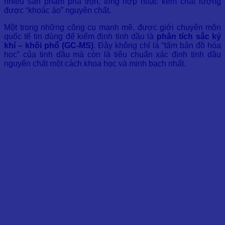
nhiều sản phẩm pha trộn, tổng hợp hoặc kém chất lượng
được “khoác áo” nguyên chất.
Một trong những công cụ mạnh mẽ, được giới chuyên môn
quốc tế tin dùng để kiểm định tinh dầu là
phân tích sắc ký
khí – khối phổ (GC-MS)
. Đây không chỉ là “tấm bản đồ hóa
học” của tinh dầu mà còn là tiêu chuẩn xác định tinh dầu
nguyên chất một cách khoa học và minh bạch nhất.