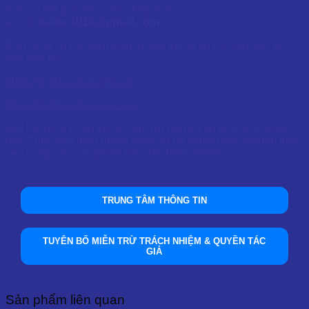
Bạn có thể gửi góp ý trực tiếp qua
email:
dailoc1019@gmail.com
Bạn cũng có thể xem thêm nhiều thông tin chuyên sâu về
tinh dầu tại:
https://tinhdauduoclieu.com
https://tinhdauthaoduoc.net
Một lần nữa, chân thành cảm ơn bạn đã tin tưởng và theo
dõi. Chúc bạn luôn mạnh khỏe và có những trải nghiệm trọn
vẹn cùng các sản phẩm tinh dầu thiên nhiên!
TRUNG TÂM THÔNG TIN
TUYÊN BỐ MIỄN TRỪ TRÁCH NHIỆM & QUYỀN TÁC
GIẢ
Sản phẩm liên quan