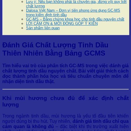
Lưu ý: Nếu bạn không phải là chuyên gia, đừng vội quy kết
chất lượng
Dalosa Việt Nam – Đơn vị tiên phong ứng dụng GC-MS
trong kiểm định tinh dầu
GC-MS – Bằng chứng khoa học cho tinh dầu nguyên chất
LỜI CẢM ƠN & MỜI ĐÓNG GÓP Ý KIẾN
Sản phẩm liên quan
Đánh Giá Chất Lượng Tinh Dầu
Thiên Nhiên Bằng Bảng GCMS
Tìm hiểu vai trò của phân tích GC-MS trong việc đánh giá
chất lượng tinh dầu nguyên chất. Bài viết giải thích cách
đọc thành phần hóa học và tiêu chuẩn chuyên môn để
nhận diện tinh dầu thật.
Khi mùi hương chưa đủ để xác định chất
lượng
Trong ngành tinh dầu, mùi hương là yếu tố đầu tiên khiến
người dùng bị thu hút. Tuy nhiên,
đánh giá tinh dầu chỉ qua
cảm quan là không đủ
– đặc biệt khi thị trường xuất hiện