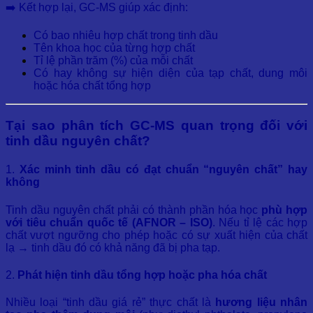
➡️ Kết hợp lại, GC-MS giúp xác định:
Có bao nhiêu hợp chất trong tinh dầu
Tên khoa học của từng hợp chất
Tỉ lệ phần trăm (%) của mỗi chất
Có hay không sự hiện diện của tạp chất, dung môi
hoặc hóa chất tổng hợp
Tại sao phân tích GC-MS quan trọng đối với
tinh dầu nguyên chất?
1.
Xác minh tinh dầu có đạt chuẩn “nguyên chất” hay
không
Tinh dầu nguyên chất phải có thành phần hóa học
phù hợp
với tiêu chuẩn quốc tế (AFNOR – ISO)
. Nếu tỉ lệ các hợp
chất vượt ngưỡng cho phép hoặc có sự xuất hiện của chất
lạ → tinh dầu đó có khả năng đã bị pha tạp.
2.
Phát hiện tinh dầu tổng hợp hoặc pha hóa chất
Nhiều loại “tinh dầu giá rẻ” thực chất là
hương liệu nhân