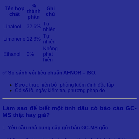
%
Tên hợp
Ghi
thành
chất
chú
phần
Tự
Linalool
32.6%
nhiên
Tự
Limonene
12.3%
nhiên
Không
Ethanol
0%
phát
hiện
✅
So sánh với tiêu chuẩn AFNOR – ISO:
Được thực hiện bởi phòng kiểm định độc lập
Có số lô, ngày kiểm tra, phương pháp đo
Làm sao để biết một tinh dâu có báo cáo GC-
MS thật hay giả?
1.
Yêu cầu nhà cung cấp gửi bản GC-MS gốc