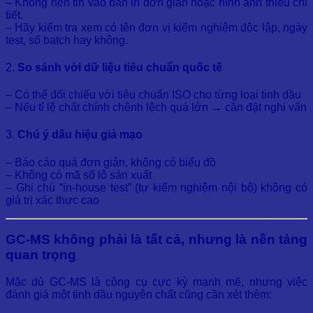
– Không nên tin vào bản in đơn giản hoặc hình ảnh thiếu chi
tiết.
– Hãy kiểm tra xem có tên đơn vị kiểm nghiệm độc lập, ngày
test, số batch hay không.
2.
So sánh với dữ liệu tiêu chuẩn quốc tế
– Có thể đối chiếu với tiêu chuẩn ISO cho từng loại tinh dầu
– Nếu tỉ lệ chất chính chênh lệch quá lớn → cần đặt nghi vấn
3.
Chú ý dấu hiệu giả mạo
– Báo cáo quá đơn giản, không có biểu đồ
– Không có mã số lô sản xuất
– Ghi chú “in-house test” (tự kiểm nghiệm nội bộ) không có
giá trị xác thực cao
GC-MS không phải là tất cả, nhưng là nền tảng
quan trọng
Mặc dù GC-MS là công cụ cực kỳ mạnh mẽ, nhưng việc
đánh giá một tinh dầu nguyên chất cũng cần xét thêm: