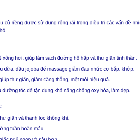
 củ riềng được sử dụng rộng rãi trong điều trị các vấn đề nh
hỏ.
 xông hơi, giúp làm sạch đường hô hấp và thư giãn tinh thần.
ầu dừa, dầu jojoba để massage giảm đau nhức cơ bắp, khớp.
giúp thư giãn, giảm căng thẳng, mệt mỏi hiệu quả.
dưỡng tóc để tận dụng khả năng chống oxy hóa, làm đẹp.
c
ư giãn và thanh lọc không khí.
cường tuần hoàn máu.
giấc ngủ ngon và sâu hơn.