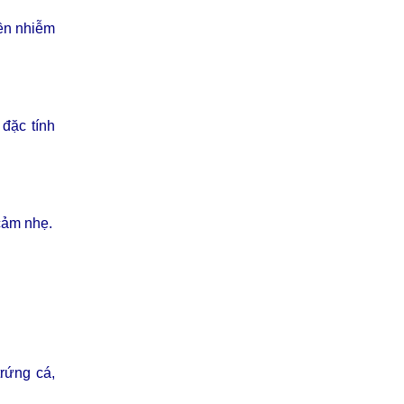
yền nhiễm
 đặc tính
 cảm nhẹ.
rứng cá,