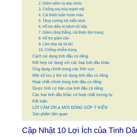
2. Giảm viêm và đau nhức
3. Chống oxy hóa mạnh mẽ
4. Cải thiện tuần hoàn máu
5. Tăng cường hệ miễn dịch
6. Hỗ trợ điều trị bệnh hô hấp
7. Giảm căng thẳng, cải thiện tâm trạng
8. Hỗ trợ giảm cân
9. Làm đẹp da và tóc
10. Chống nhiễm trùng
Cách sử dụng tinh dầu củ riềng
Kết hợp sử dụng với các loại tinh dầu khác
Ứng dụng chính trong các lĩnh vực
Một số lưu ý khi sử dụng tinh dầu củ riềng
Hoạt chất chính trong tinh dầu củ riềng
Dược tính cơ bản của tinh dầu củ riềng
Các loại tinh dầu khác có hoạt chất tương tự
Kết luận
LỜI CẢM ƠN & MỜI ĐÓNG GÓP Ý KIẾN
Sản phẩm liên quan
Cập Nhật 10 Lợi Ích của Tinh D