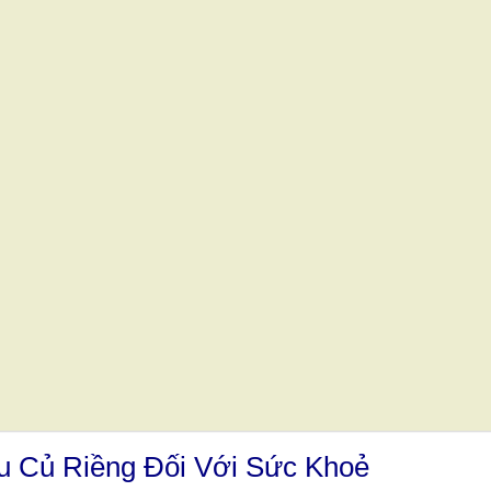
ầu Củ Riềng Đối Với Sức Khoẻ