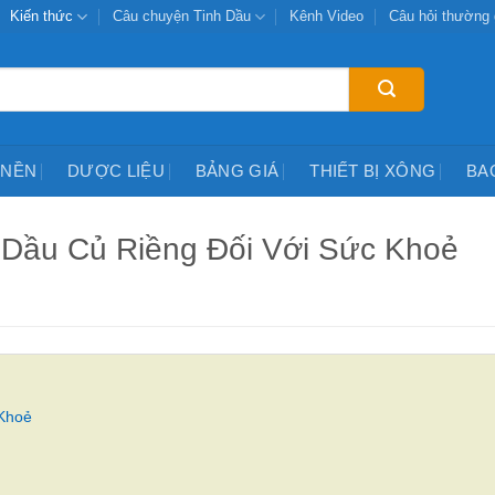
Kiến thức
Câu chuyện Tinh Dầu
Kênh Video
Câu hỏi thường
 NỀN
DƯỢC LIỆU
BẢNG GIÁ
THIẾT BỊ XÔNG
BA
h Dầu Củ Riềng Đối Với Sức Khoẻ
 Khoẻ