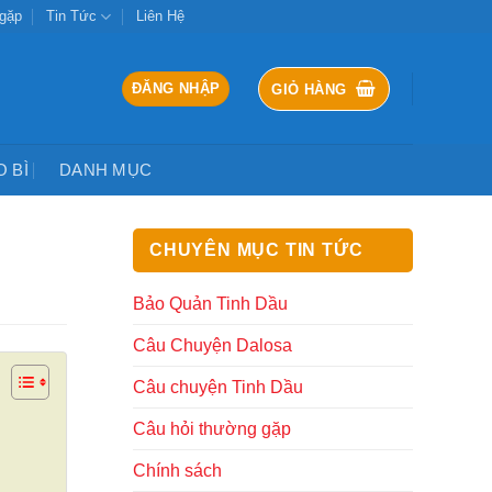
 gặp
Tin Tức
Liên Hệ
ĐĂNG NHẬP
GIỎ HÀNG
O BÌ
DANH MỤC
CHUYÊN MỤC TIN TỨC
Bảo Quản Tinh Dầu
Câu Chuyện Dalosa
Câu chuyện Tinh Dầu
Câu hỏi thường gặp
Chính sách