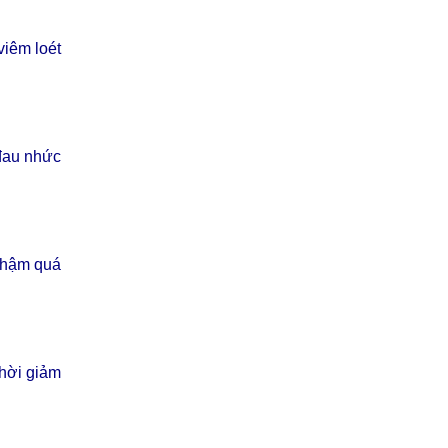
viêm loét
 đau nhức
 chậm quá
thời giảm