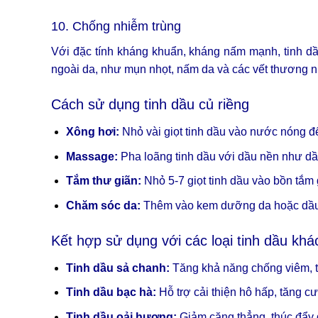
10. Chống nhiễm trùng
Với đặc tính kháng khuẩn, kháng nấm mạnh, tinh dầu
ngoài da, như mụn nhọt, nấm da và các vết thương n
Cách sử dụng tinh dầu củ riềng
Xông hơi:
Nhỏ vài giọt tinh dầu vào nước nóng để
Massage:
Pha loãng tinh dầu với dầu nền như d
Tắm thư giãn:
Nhỏ 5-7 giọt tinh dầu vào bồn tắm 
Chăm sóc da:
Thêm vào kem dưỡng da hoặc dầu 
Kết hợp sử dụng với các loại tinh dầu khá
Tinh dầu sả chanh:
Tăng khả năng chống viêm, th
Tinh dầu bạc hà:
Hỗ trợ cải thiện hô hấp, tăng 
Tinh dầu oải hương:
Giảm căng thẳng, thúc đẩy 