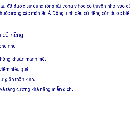
 lâu đã được sử dụng rộng rãi trong y học cổ truyền nhờ vào cá
 thuộc trong các món ăn Á Đông, tinh dầu củ riềng còn được biế
.
 củ riềng
rọng như:
kháng khuẩn mạnh mẽ.
viêm hiệu quả.
ư giãn thần kinh.
 và tăng cường khả năng miễn dịch.