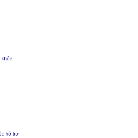
 khỏe.
ệc hỗ trợ