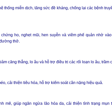
h hệ thống miễn dịch, tăng sức đề kháng, chống lại các bệnh tru
iệu chứng ho, nghẹt mũi, hen suyễn và viêm phế quản nhờ vào
 đường thở.
ảm căng thẳng, lo âu và hỗ trợ điều trị các rối loạn lo âu, trầm
o, cải thiện tiêu hóa, hỗ trợ kiểm soát cân nặng hiệu quả.
h mẽ, giúp ngăn ngừa lão hóa da, cải thiện tình trạng mụn t