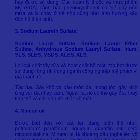
hay được sử dụng. Cục quản lý thuốc và thực phẩm
Mỹ (FDA) cảnh báo phenoxyethanol có thể gây nôn
mửa và ỉa chảy ở trẻ nhỏ cũng như ảnh hưởng xấu
đến hệ thần kinh.
3. Sodium Laureth Sulfate:
Sodium Lauryl Sulfate, Sodium Lauryl Ether
Sulfate, Anhydrous Sodium Lauryl Sulfate, Irium,
SLS, SLES, MSDS, ALES, ALS.
Là loại chất tẩy rửa và hoạt chất bề mặt, tạo bọt được
sử dụng rộng rãi trong ngành công nghiệp mỹ phẩm vì
giá thành rẻ.
Tác hại:
Gây khô và bào mòn da, mỏng tóc, gây kích
ứng với da nhạy cảm. Ngoài ra, nó có thể gây đục thuỷ
tinh thể và các vấn đề khác về mắt.
4. Mineral oil
Được biết đến với các tên dạng biến thể như:
petrolatum/ paraffinum liquidum /paraffin oil/ cera
microcristallina. Mineral oil là khoáng dầu (nghe tên vô
cùng natural nhỉ) được làm từ dầu hỏa thô hay dầu mỏ