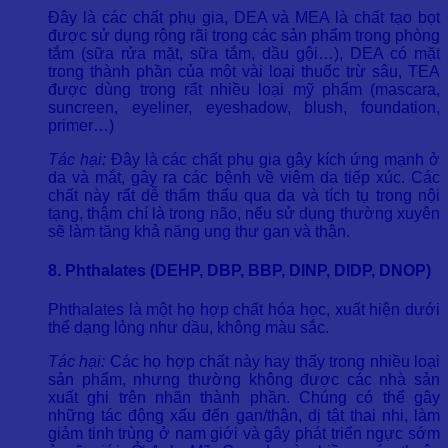
Đây là các chất phụ gia, DEA và MEA là chất tạo bọt
được sử dụng rộng rãi trong các sản phẩm trong phòng
tắm (sữa rửa mặt, sữa tắm, dầu gội…), DEA có mặt
trong thành phần của một vài loại thuốc trừ sâu, TEA
được dùng trong rất nhiều loại mỹ phẩm (mascara,
suncreen, eyeliner, eyeshadow, blush, foundation,
primer…)
Tác hại:
Đây là các chất phụ gia gây kích ứng mạnh ở
da và mắt, gây ra các bệnh về viêm da tiếp xúc. Các
chất này rất dễ thẩm thấu qua da và tích tụ trong nội
tạng, thậm chí là trong não, nếu sử dụng thường xuyên
sẽ làm tăng khả năng ung thư gan và thận.
8. Phthalates (DEHP, DBP, BBP, DINP, DIDP, DNOP)
Phthalates là một họ hợp chất hóa học, xuất hiện dưới
thể dạng lỏng như dầu, không màu sắc.
Tác hại:
Các họ hợp chất này hay thấy trong nhiều loại
sản phẩm, nhưng thường không được các nhà sản
xuất ghi trên nhãn thành phần. Chúng có thể gây
những tác động xấu đến gan/thận, dị tật thai nhi, làm
giảm tinh trùng ở nam giới và gây phát triển ngực sớm