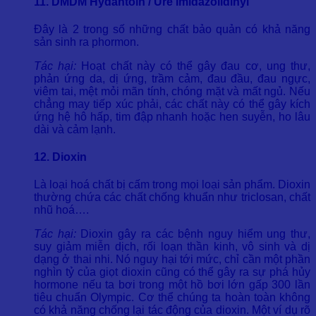
11. DMDM Hydantoin / Ure Imidazolidinyl
Đây là 2 trong số những chất bảo quản có khả năng
sản sinh ra phormon.
Tác hại:
Hoạt chất này có thể gây đau cơ, ung thư,
phản ứng da, dị ứng, trầm cảm, đau đầu, đau ngực,
viêm tai, mệt mỏi mãn tính, chóng mặt và mất ngủ. Nếu
chẳng may tiếp xúc phải, các chất này có thể gây kích
ứng hệ hô hấp, tim đập nhanh hoặc hen suyễn, ho lâu
dài và cảm lạnh.
12. Dioxin
Là loại hoá chất bị cấm trong mọi loại sản phẩm. Dioxin
thường chứa các chất chống khuẩn như triclosan, chất
nhũ hoá….
Tác hại:
Dioxin gây ra các bệnh nguy hiểm ung thư,
suy giảm miễn dịch, rối loạn thần kinh, vô sinh và dị
dạng ở thai nhi. Nó nguy hại tới mức, chỉ cần một phần
nghìn tỷ của giọt dioxin cũng có thể gây ra sự phá hủy
hormone nếu ta bơi trong một hồ bơi lớn gấp 300 lần
tiêu chuẩn Olympic. Cơ thể chúng ta hoàn toàn không
có khả năng chống lại tác động của dioxin. Một ví dụ rõ