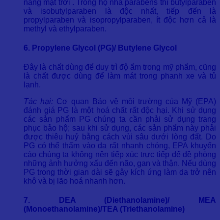
nắng mặt trời . Trong họ nhà parabens thì butylparaben
và isobutylparaben là độc nhất, tiếp đến là
propylparaben và isopropylparaben, ít độc hơn cả là
methyl và ethylparaben.
6. Propylene Glycol (PG)/ Butylene Glycol
Đây là chất dùng để duy trì độ ẩm trong mỹ phẩm, cũng
là chất được dùng để làm mát trong phanh xe và tủ
lạnh.
Tác hại:
Cơ quan Bảo vệ môi trường của Mỹ (EPA)
đánh giá PG là một hoá chất rất độc hại. Khi sử dụng
các sản phẩm PG chúng ta cần phải sử dụng trang
phục bảo hộ; sau khi sử dụng, các sản phẩm này phải
được thiêu huỷ bằng cách vùi sâu dưới lòng đất. Do
PG có thể thấm vào da rất nhanh chóng, EPA khuyến
cáo chúng ta không nên tiếp xúc trực tiếp để đề phòng
những ảnh hưởng xấu đến não, gan và thận. Nếu dùng
PG trong thời gian dài sẽ gây kích ứng làm da trở nên
khô và bị lão hoá nhanh hơn.
7. DEA (Diethanolamine)/ MEA
(Monoethanolamine)/TEA (Triethanolamine)