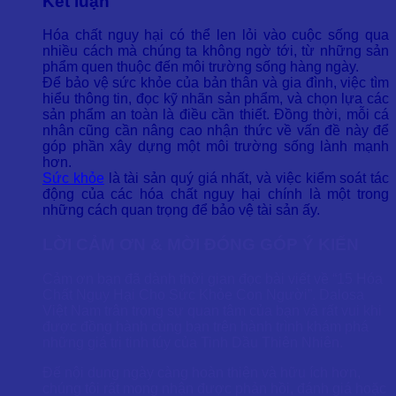
Kết luận
Hóa chất nguy hại có thể len lỏi vào cuộc sống qua
nhiều cách mà chúng ta không ngờ tới, từ những sản
phẩm quen thuộc đến môi trường sống hàng ngày.
Để bảo vệ sức khỏe của bản thân và gia đình, việc tìm
hiểu thông tin, đọc kỹ nhãn sản phẩm, và chọn lựa các
sản phẩm an toàn là điều cần thiết. Đồng thời, mỗi cá
nhân cũng cần nâng cao nhận thức về vấn đề này để
góp phần xây dựng một môi trường sống lành mạnh
hơn.
Sức khỏe
là tài sản quý giá nhất, và việc kiểm soát tác
động của các hóa chất nguy hại chính là một trong
những cách quan trọng để bảo vệ tài sản ấy.
LỜI CẢM ƠN & MỜI ĐÓNG GÓP Ý KIẾN
Cảm ơn bạn đã dành thời gian đọc bài viết về “15 Hóa
Chất Nguy Hại Cho Sức Khỏe Con Người”. Dalosa
Việt Nam trân trọng sự quan tâm của bạn và rất vui khi
được đồng hành cùng bạn trên hành trình khám phá
những giá trị tinh túy của Tinh Dầu Thiên Nhiên.
Để nội dung ngày càng hoàn thiện và hữu ích hơn,
chúng tôi rất mong nhận được phản hồi, đánh giá hoặc