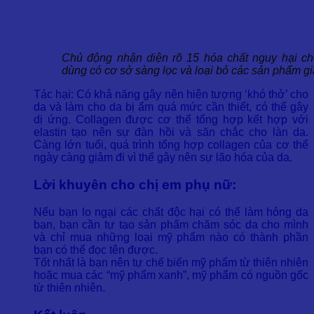
Chủ động nhận diện rõ 15 hóa chất nguy hại ch
dùng có cơ sở sàng lọc và loại bỏ các sản phẩm gi
Tác hại: Có khả năng gây nên hiện tượng ‘khó thở’ cho
da và làm cho da bị ẩm quá mức cần thiết, có thể gây
dị ứng. Collagen được cơ thể tổng hợp kết hợp với
elastin tạo nên sự đàn hồi và săn chắc cho làn da.
Càng lớn tuổi, quá trình tổng hợp collagen của cơ thể
ngày càng giảm đi vì thế gây nên sự lão hóa của da.
Lời khuyên cho chị em phụ nữ:
Nếu bạn lo ngại các chất độc hại có thể làm hỏng da
bạn, bạn cần tự tạo sản phẩm chăm sóc da cho mình
và chỉ mua những loại mỹ phẩm nào có thành phần
bạn có thể đọc tên được.
Tốt nhất là bạn nên tự chế biến mỹ phẩm từ thiên nhiên
hoặc mua các “mỹ phẩm xanh”, mỹ phẩm có nguồn gốc
từ thiên nhiên.