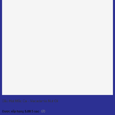
Dầu Hạt Mắc Ca - Macadamia Nut Oil
(2)
Được xếp hạng
5.00
5 sao