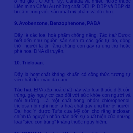
ở nữ giới. Ở Anh, Mỹ, Canada và nhiều nước thuộc
Liên minh Châu Âu những chất DEHP, DBP và BBP đã
bị cấm trong việc sản xuất mỹ phẩm và đồ chơi.
9. Avobenzone, Benzophenone, PABA
Đây là các loại hoá phẩm chống nắng.
Tác hại:
Được
biết đến như nguồn sản sinh ra các gốc tự do, đồng
thời người ta tin rằng chúng còn gây ra ung thư hoặc
phá hoại DNA di truyền.
10. Triclosan:
Đây là hoạt chất kháng khuẩn có công thức tương tự
với chất độc màu da cam.
Tác hại:
EPA xếp hoá chất này vào loại thuốc diệt côn
trùng, gây nguy cơ cao đối với sức khỏe con người và
môi trường. Là một chất trong nhóm chlorophenol,
triclosan bị nghi ngờ là hoá chất gây ung thư ở người.
Đại học Y dược Tufts của Mỹ còn cho rằng triclosan
chính là nguyên nhân dẫn đến sự xuất hiện của những
loại “siêu côn trùng” kháng thuốc nguy hiểm.