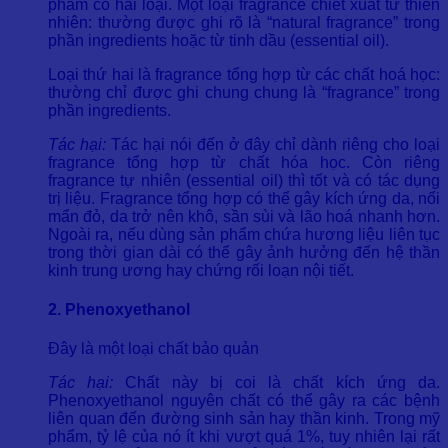
phẩm có hai loại. Một loại fragrance chiết xuất từ thiên
nhiên: thường được ghi rõ là “natural fragrance” trong
phần ingredients hoặc từ tinh dầu (essential oil).
Loại thứ hai là fragrance tổng hợp từ các chất hoá học:
thường chỉ được ghi chung chung là “fragrance” trong
phần ingredients.
Tác hại:
Tác hại nói đến ở đây chỉ dành riêng cho loại
fragrance tổng hợp từ chất hóa học. Còn riêng
fragrance tự nhiên (essential oil) thì tốt và có tác dụng
trị liệu. Fragrance tổng hợp có thể gây kích ứng da, nổi
mẩn đỏ, da trở nên khô, sần sùi và lão hoá nhanh hơn.
Ngoài ra, nếu dùng sản phẩm chứa hương liệu liên tục
trong thời gian dài có thể gây ảnh hưởng đến hệ thần
kinh trung ương hay chứng rối loạn nội tiết.
2. Phenoxyethanol
Đây là một loại chất bảo quản
Tác hại:
Chất này bị coi là chất kích ứng da.
Phenoxyethanol nguyên chất có thể gây ra các bệnh
liên quan đến đường sinh sản hay thần kinh. Trong mỹ
phẩm, tỷ lệ của nó ít khi vượt quá 1%, tuy nhiên lại rất