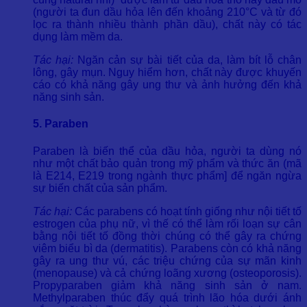
(người ta đun dầu hỏa lên đến khoảng 210°C và từ đó
lọc ra thành nhiều thành phần dầu), chất này có tác
dụng làm mềm da.
Tác hại:
Ngăn cản sự bài tiết của da, làm bít lỗ chân
lông, gây mụn. Nguy hiểm hơn, chất này được khuyến
cáo có khả năng gây ung thư và ảnh hưởng đến khả
năng sinh sản.
5. Paraben
Paraben là biến thể của dầu hỏa, người ta dùng nó
như một chất bảo quản trong mỹ phẩm và thức ăn (mã
là E214, E219 trong ngành thực phẩm] để ngăn ngừa
sự biến chất của sản phẩm.
Tác hại:
Các parabens có hoạt tính giống như nội tiết tố
estrogen của phụ nữ, vì thế có thể làm rối loạn sự cân
bằng nội tiết tố đồng thời chúng có thể gây ra chứng
viêm biểu bì da (dermatitis). Parabens còn có khả năng
gây ra ung thư vú, các triệu chứng của sự mãn kinh
(menopause) và cả chứng loãng xương (osteoporosis).
Propyparaben giảm khả năng sinh sản ở nam.
Methylparaben thúc đẩy quá trình lão hóa dưới ánh