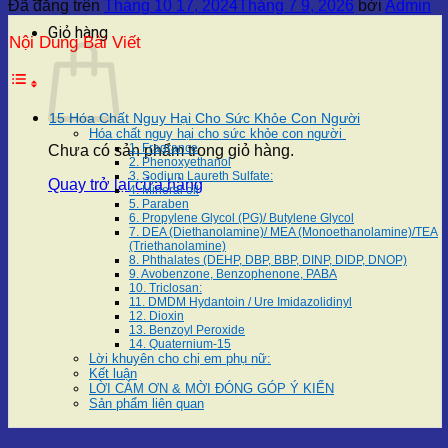
Đã đăng trên
Tháng 10 17, 2024
Tháng 7 9, 2026
bởi
Admin
Giỏ hàng
Nội Dung Bài Viết
15 Hóa Chất Nguy Hại Cho Sức Khỏe Con Người
Hóa chất nguy hại cho sức khỏe con người
1. Fragrance
Chưa có sản phẩm trong giỏ hàng.
2. Phenoxyethanol
3. Sodium Laureth Sulfate:
Quay trở lại cửa hàng
4. Mineral oil
5. Paraben
6. Propylene Glycol (PG)/ Butylene Glycol
7. DEA (Diethanolamine)/ MEA (Monoethanolamine)/TEA
(Triethanolamine)
8. Phthalates (DEHP, DBP, BBP, DINP, DIDP, DNOP)
9. Avobenzone, Benzophenone, PABA
10. Triclosan:
11. DMDM Hydantoin / Ure Imidazolidinyl
12. Dioxin
13. Benzoyl Peroxide
14. Quaternium-15
Lời khuyên cho chị em phụ nữ:
Kết luận
LỜI CẢM ƠN & MỜI ĐÓNG GÓP Ý KIẾN
Sản phẩm liên quan