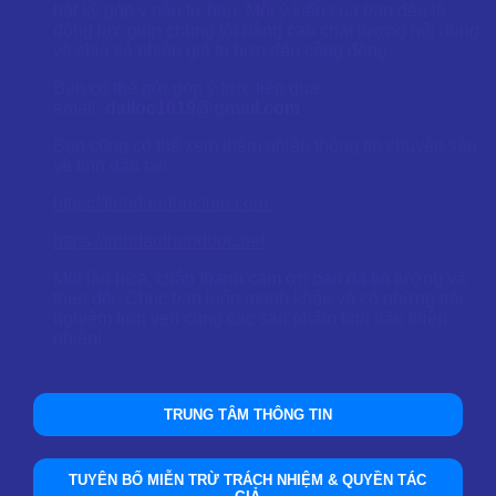
bất kỳ góp ý nào từ bạn. Mỗi ý kiến của bạn đều là
động lực giúp chúng tôi nâng cao chất lượng nội dung
và chia sẻ nhiều giá trị hơn đến cộng đồng.
Bạn có thể gửi góp ý trực tiếp qua
email:
dailoc1019@gmail.com
Bạn cũng có thể xem thêm nhiều thông tin chuyên sâu
về tinh dầu tại:
https://tinhdauduoclieu.com
https://tinhdauthaoduoc.net
Một lần nữa, chân thành cảm ơn bạn đã tin tưởng và
theo dõi. Chúc bạn luôn mạnh khỏe và có những trải
nghiệm trọn vẹn cùng các sản phẩm tinh dầu thiên
nhiên!
TRUNG TÂM THÔNG TIN
TUYÊN BỐ MIỄN TRỪ TRÁCH NHIỆM & QUYỀN TÁC