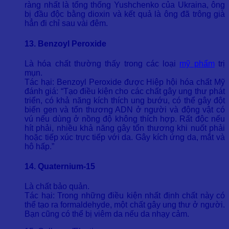
ràng nhất là tổng thống Yushchenko của Ukraina, ông
bị đầu độc bằng dioxin và kết quả là ông đã trông già
hẳn đi chỉ sau vài đêm.
13. Benzoyl Peroxide
Là hóa chất thường thấy trong các loại
mỹ phẩm
trị
mụn.
Tác hại: Benzoyl Peroxide được Hiệp hội hóa chất Mỹ
đánh giá: “Tạo điều kiện cho các chất gây ung thư phát
triển, có khả năng kích thích ung bướu, có thể gây đột
biến gen và tổn thương ADN ở người và động vật có
vú nếu dùng ở nồng độ không thích hợp. Rất độc nếu
hít phải, nhiều khả năng gây tổn thương khi nuốt phải
hoặc tiếp xúc trực tiếp với da. Gây kích ứng da, mắt và
hô hấp.”
14. Quaternium-15
Là chất bảo quản.
Tác hại: Trong những điều kiện nhất định chất này có
thể tạo ra formaldehyde, một chất gây ung thư ở người.
Bạn cũng có thể bị viêm da nếu da nhạy cảm.