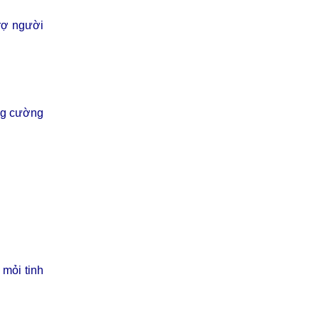
rợ người
ăng cường
 mỏi tinh