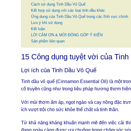
Cách sử dụng Tinh Dầu Vỏ Quế
Kết hợp sử dụng với các loại tinh dầu khác
Ứng dụng của Tinh Dầu Vỏ Quế trong các lĩnh vực chính
Lưu ý khi sử dụng
Kết luận
LỜI CẢM ƠN & MỜI ĐÓNG GÓP Ý KIẾN
Sản phẩm liên quan
15 Công dụng tuyệt vời của Tinh
Lợi ích của Tinh Dầu Vỏ Quế
Tinh dầu vỏ quế (Cinnamon Essential Oil) là một tro
cổ truyền cũng như trong liệu pháp hương thơm hiện
Với mùi thơm ấm áp, ngọt ngào và cay nồng đặc trưn
ích vượt trội cho sức khỏe thể chất và tinh thần.
Từ khả năng kháng khuẩn mạnh mẽ đến việc cải thiệ
đang ngày càng được ưa chuộng trong chăm sóc sức