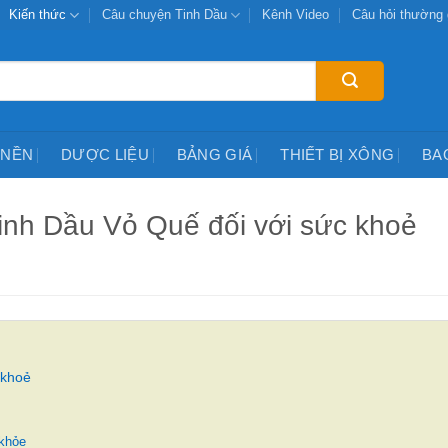
Kiến thức
Câu chuyện Tinh Dầu
Kênh Video
Câu hỏi thường
 NỀN
DƯỢC LIỆU
BẢNG GIÁ
THIẾT BỊ XÔNG
BA
Tinh Dầu Vỏ Quế đối với sức khoẻ
 khoẻ
 khỏe