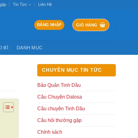
 gặp
Tin Tức
Liên Hệ
ĐĂNG NHẬP
GIỎ HÀNG
O BÌ
DANH MỤC
CHUYÊN MỤC TIN TỨC
Bảo Quản Tinh Dầu
Câu Chuyện Dalosa
Câu chuyện Tinh Dầu
Câu hỏi thường gặp
Chính sách