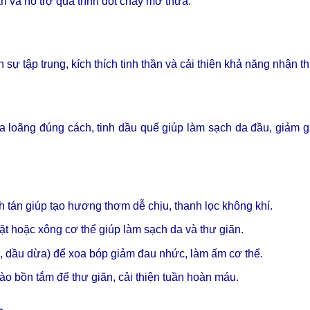
ăn và hỗ trợ quá trình đốt cháy mỡ thừa.
sự tập trung, kích thích tinh thần và cải thiện khả năng nhận t
a loãng đúng cách, tinh dầu quế giúp làm sạch da đầu, giảm 
h tán giúp tạo hương thơm dễ chịu, thanh lọc không khí.
ặt hoặc xông cơ thể giúp làm sạch da và thư giãn.
a, dầu dừa) để xoa bóp giảm đau nhức, làm ấm cơ thể.
vào bồn tắm để thư giãn, cải thiện tuần hoàn máu.