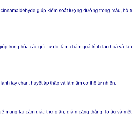
t cinnamaldehyde giúp kiểm soát lượng đường trong máu, hỗ t
giúp trung hòa các gốc tự do, làm chậm quá trình lão hoá và t
lạnh tay chân, huyết áp thấp và làm ấm cơ thể tự nhiên.
uế mang lại cảm giác thư giãn, giảm căng thẳng, lo âu và mệt