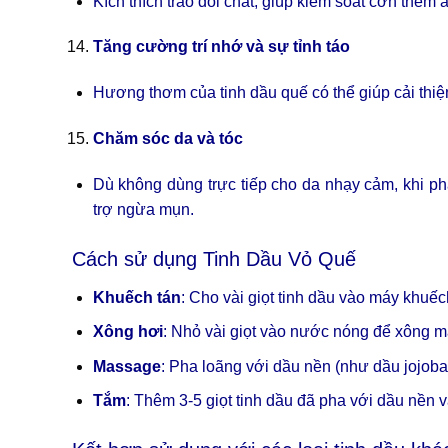
Kích thích trao đổi chất, giúp kiểm soát cơn thèm 
Tăng cường trí nhớ và sự tỉnh táo
Hương thơm của tinh dầu quế có thể giúp cải thiện 
Chăm sóc da và tóc
Dù không dùng trực tiếp cho da nhạy cảm, khi ph
trợ ngừa mụn.
Cách sử dụng Tinh Dầu Vỏ Quế
Khuếch tán
: Cho vài giọt tinh dầu vào máy khuếc
Xông hơi
: Nhỏ vài giọt vào nước nóng để xông m
Massage
: Pha loãng với dầu nền (như dầu jojob
Tắm
: Thêm 3-5 giọt tinh dầu đã pha với dầu nền 