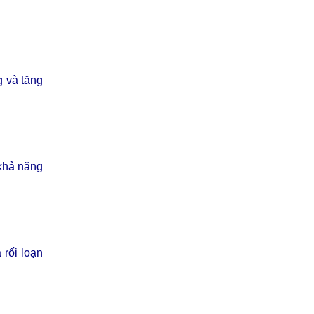
g và tăng
 khả năng
 rối loạn