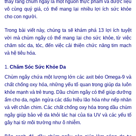
thấy rằng chùm ngây là một nguồn thực phẩm và dược liệu
vô cùng quý giá, có thể mang lại nhiều lợi ích sức khỏe
cho con người.
Trong bài viết này, chúng ta sẽ khám phá 13 lợi ích tuyệt
vời mà chùm ngây có thể mang lại cho sức khỏe, từ việc
chăm sóc da, tóc, đến việc cải thiện chức năng tim mạch
và hệ tiêu hóa.
1.
Chăm Sóc Sức Khỏe Da
Chùm ngây chứa một lượng lớn các axit béo Omega-9 và
chất chống oxy hóa, những yếu tố quan trọng giúp da luôn
khỏe mạnh và trẻ trung. Dầu chùm ngây có thể giúp dưỡng
ẩm cho da, ngăn ngừa các dấu hiệu lão hóa như nếp nhăn
và vết chân chim. Các chất chống oxy hóa trong dầu chùm
ngây giúp bảo vệ da khỏi tác hại của tia UV và các yếu tố
gây hại từ môi trường như ô nhiễm.