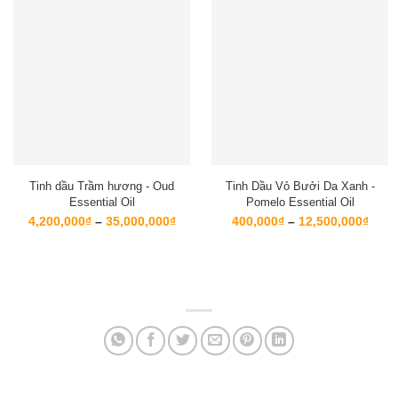
Tinh dầu Trầm hương - Oud
Tinh Dầu Vỏ Bưởi Da Xanh -
Essential Oil
Pomelo Essential Oil
Khoảng
Kho
4,200,000
₫
–
35,000,000
₫
400,000
₫
–
12,500,000
₫
giá:
giá:
từ
từ
4,200,000₫
400,
đến
đến
35,000,000₫
12,5