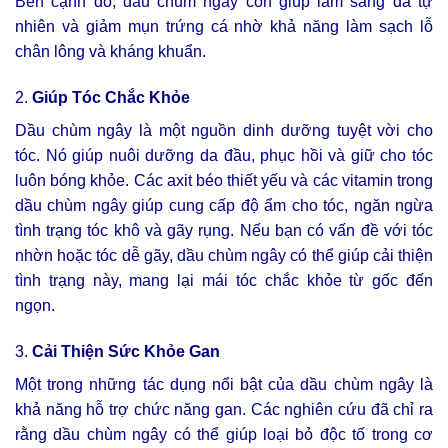
Bên cạnh đó, dầu chùm ngây còn giúp làm sáng da tự
nhiên và giảm mụn trứng cá nhờ khả năng làm sạch lỗ
chân lông và kháng khuẩn.
2.
Giúp Tóc Chắc Khỏe
Dầu chùm ngây là một nguồn dinh dưỡng tuyệt vời cho
tóc. Nó giúp nuôi dưỡng da đầu, phục hồi và giữ cho tóc
luôn bóng khỏe. Các axit béo thiết yếu và các vitamin trong
dầu chùm ngây giúp cung cấp độ ẩm cho tóc, ngăn ngừa
tình trạng tóc khô và gãy rụng. Nếu bạn có vấn đề với tóc
nhờn hoặc tóc dễ gãy, dầu chùm ngây có thể giúp cải thiện
tình trạng này, mang lại mái tóc chắc khỏe từ gốc đến
ngọn.
3.
Cải Thiện Sức Khỏe Gan
Một trong những tác dụng nổi bật của dầu chùm ngây là
khả năng hỗ trợ chức năng gan. Các nghiên cứu đã chỉ ra
rằng dầu chùm ngây có thể giúp loại bỏ độc tố trong cơ