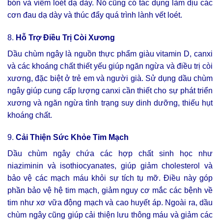
bón và viêm loét dạ dày. Nó cũng có tác dụng làm dịu các
cơn đau dạ dày và thúc đẩy quá trình lành vết loét.
8.
Hỗ Trợ Điều Trị Còi Xương
Dầu chùm ngây là nguồn thực phẩm giàu vitamin D, canxi
và các khoáng chất thiết yếu giúp ngăn ngừa và điều trị còi
xương, đặc biệt ở trẻ em và người già. Sử dụng dầu chùm
ngây giúp cung cấp lượng canxi cần thiết cho sự phát triển
xương và ngăn ngừa tình trạng suy dinh dưỡng, thiếu hụt
khoáng chất.
9.
Cải Thiện Sức Khỏe Tim Mạch
Dầu chùm ngây chứa các hợp chất sinh học như
niaziminin và isothiocyanates, giúp giảm cholesterol và
bảo vệ các mạch máu khỏi sự tích tụ mỡ. Điều này góp
phần bảo vệ hệ tim mạch, giảm nguy cơ mắc các bệnh về
tim như xơ vữa động mạch và cao huyết áp. Ngoài ra, dầu
chùm ngây cũng giúp cải thiện lưu thông máu và giảm các