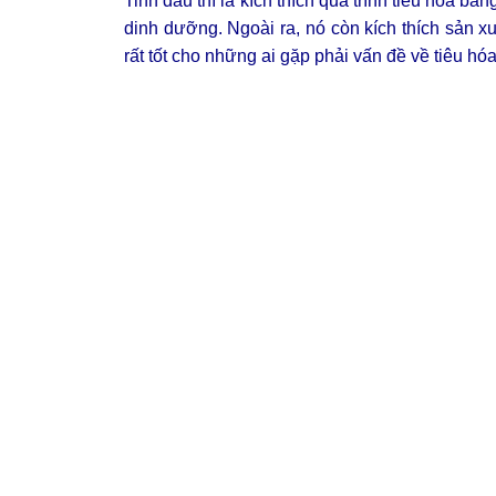
Tinh dầu thì là kích thích quá trình tiêu hóa bằ
dinh dưỡng. Ngoài ra, nó còn kích thích sản xu
rất tốt cho những ai gặp phải vấn đề về tiêu hóa