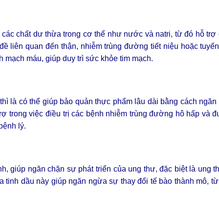
bỏ các chất dư thừa trong cơ thể như nước và natri, từ đó hỗ trợ
đề liên quan đến thận, nhiễm trùng đường tiết niệu hoặc tuyến t
nh mạch máu, giúp duy trì sức khỏe tim mạch.
hì là có thể giúp bảo quản thực phẩm lâu dài bằng cách ngă
trợ trong việc điều trị các bệnh nhiễm trùng đường hô hấp và đ
bệnh lý.
h, giúp ngăn chặn sự phát triển của ung thư, đặc biệt là ung 
 tinh dầu này giúp ngăn ngừa sự thay đổi tế bào thành mô, t