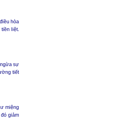
 điều hòa
iền liệt.
n ngừa sự
ường tiết
thư miệng
ừ đó giảm