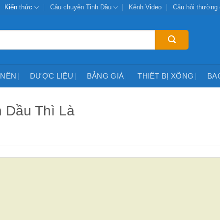
Kiến thức
Câu chuyện Tinh Dầu
Kênh Video
Câu hỏi thường
 NỀN
DƯỢC LIỆU
BẢNG GIÁ
THIẾT BỊ XÔNG
BA
h Dầu Thì Là