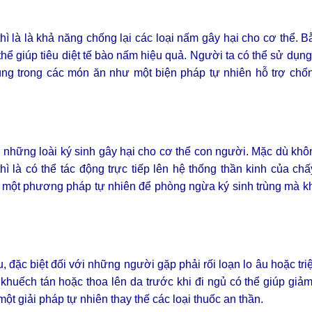
 thì là là khả năng chống lại các loại nấm gây hại cho cơ thể. 
ó thể giúp tiêu diệt tế bào nấm hiệu quả. Người ta có thể sử dụng
ng trong các món ăn như một biện pháp tự nhiên hỗ trợ chố
ận, những loài ký sinh gây hại cho cơ thể con người. Mặc dù khô
hì là có thể tác động trực tiếp lên hệ thống thần kinh của ch
là một phương pháp tự nhiên để phòng ngừa ký sinh trùng mà 
âu, đặc biệt đối với những người gặp phải rối loạn lo âu hoặc tr
 khuếch tán hoặc thoa lên da trước khi đi ngủ có thể giúp gi
ột giải pháp tự nhiên thay thế các loại thuốc an thần.