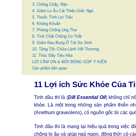
3. Chống Chấy, Rận
4. Giảm Lo Âu Cải Thiện Giấc Ngủ
5. Thuốc Tính Lợi Tiểu
6. Kháng Khuẩn
7. Phòng Chống Ung Thư
8. Tính Chất Chống Co Thắt
9. Giảm Đau Bụng Ở Trẻ Sơ Sinh
10. Tăng Tốc Chữa Lành Vết Thương
11. Thúc Đẩy Tiêu Hóa
LỜI CẢM ƠN & MỜI ĐÓNG GÓP Ý KIẾN
Sản phẩm liên quan
11 Lợi ích Sức Khỏe Của T
Tinh dầu thì là (
Dill Essential Oil
) không chỉ n
khỏe. Là một trong những sản phẩm thiên nhiê
(Anethum graveolens), có nguồn gốc từ các quố
Tinh dầu thì là mang lại hiệu quả trong việc đi
chống lo âu và giúp ngủ ngon, đồng thời có c