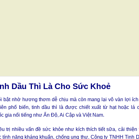
inh Dầu Thì Là Cho Sức Khoẻ
ổi bật nhờ hương thơm dễ chịu mà còn mang lại vô vàn lợi íc
n phổ biến, tinh dầu thì là được chiết xuất từ hạt hoặc lá c
c gia nổi tiếng như Ấn Độ, Ai Cập và Việt Nam.
ều trị nhiều vấn đề sức khỏe như kích thích tiết sữa, cải thiện 
ác tính năng kháng khuẩn, chống ung thư. Công ty TNHH Tinh