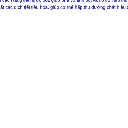
ng cách tăng tiết nước bọt, giúp phá vỡ tinh bột và hỗ trợ hấp thụ
ất các dịch tiết tiêu hóa, giúp cơ thể hấp thụ dưỡng chất hiệu
.