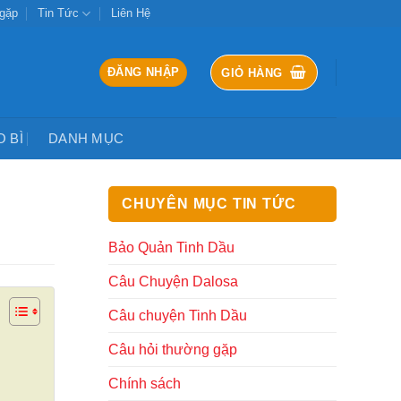
 gặp
Tin Tức
Liên Hệ
ĐĂNG NHẬP
GIỎ HÀNG
O BÌ
DANH MỤC
CHUYÊN MỤC TIN TỨC
Bảo Quản Tinh Dầu
Câu Chuyện Dalosa
Câu chuyện Tinh Dầu
Câu hỏi thường gặp
Chính sách