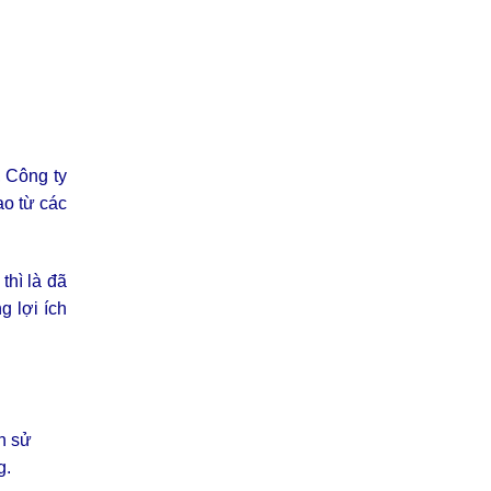
, Công ty
ao từ các
thì là đã
g lợi ích
nh sử
g.