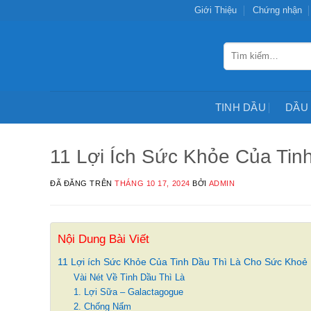
Chuyển
Giới Thiệu
Chứng nhận
đến
nội
Tìm
dung
kiếm:
TINH DẦU
DẦU
11 Lợi Ích Sức Khỏe Của Tin
ĐÃ ĐĂNG TRÊN
THÁNG 10 17, 2024
BỞI
ADMIN
Nội Dung Bài Viết
11 Lợi ích Sức Khỏe Của Tinh Dầu Thì Là Cho Sức Khoẻ
Vài Nét Về Tinh Dầu Thì Là
1. Lợi Sữa – Galactagogue
2. Chống Nấm