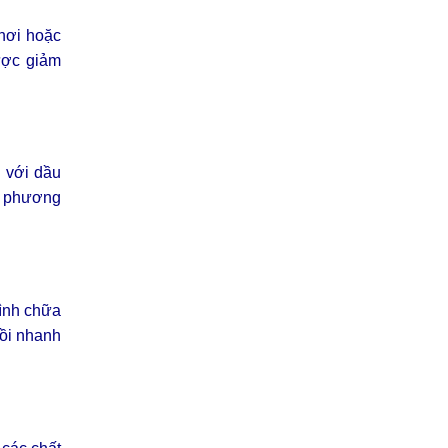
 hơi hoặc
được giảm
g với dầu
t phương
rình chữa
hồi nhanh