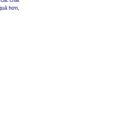
 các chất
 quả hơn,