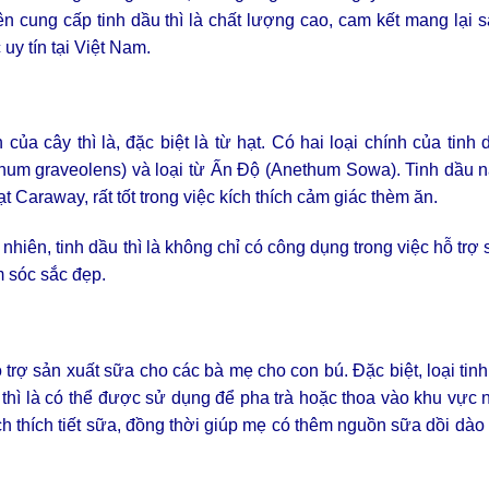
 cung cấp tinh dầu thì là chất lượng cao, cam kết mang lại 
 uy tín tại Việt Nam.
của cây thì là, đặc biệt là từ hạt. Có hai loại chính của tinh d
thum graveolens) và loại từ Ấn Độ (Anethum Sowa). Tinh dầu 
 Caraway, rất tốt trong việc kích thích cảm giác thèm ăn.
hiên, tinh dầu thì là không chỉ có công dụng trong việc hỗ trợ
 sóc sắc đẹp.
 trợ sản xuất sữa cho các bà mẹ cho con bú. Đặc biệt, loại tin
 thì là có thể được sử dụng để pha trà hoặc thoa vào khu vực
ch thích tiết sữa, đồng thời giúp mẹ có thêm nguồn sữa dồi dà