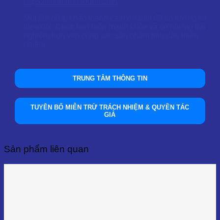
https://tinhdauthaoduoc.net
Một lần nữa, chân thành cảm ơn bạn đã tin tưởng và
theo dõi. Chúc bạn luôn mạnh khỏe và có những trải
nghiệm trọn vẹn cùng các sản phẩm tinh dầu thiên
nhiên!
TRUNG TÂM THÔNG TIN
TUYÊN BỐ MIỄN TRỪ TRÁCH NHIỆM & QUYỀN TÁC
GIẢ
Sản phẩm liên quan