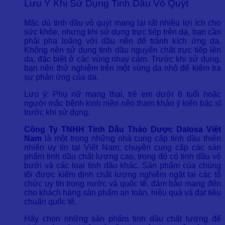
Lưu Ý Khi Sử Dụng Tinh Dầu Vỏ Quýt
Mặc dù tinh dầu vỏ quýt mang lại rất nhiều lợi ích cho
sức khỏe, nhưng khi sử dụng trực tiếp trên da, bạn cần
phải pha loãng với dầu nền để tránh kích ứng da.
Không nên sử dụng tinh dầu nguyên chất trực tiếp lên
da, đặc biệt ở các vùng nhạy cảm. Trước khi sử dụng,
bạn nên thử nghiệm trên một vùng da nhỏ để kiểm tra
sự phản ứng của da.
Lưu ý: Phụ nữ mang thai, trẻ em dưới 6 tuổi hoặc
người mắc bệnh kinh niên nên tham khảo ý kiến bác sĩ
trước khi sử dụng.
Công Ty TNHH Tinh Dầu Thảo Dược Dalosa Việt
Nam
là một trong những nhà cung cấp tinh dầu thiên
nhiên uy tín tại Việt Nam, chuyên cung cấp các sản
phẩm tinh dầu chất lượng cao, trong đó có tinh dầu vỏ
bưởi và các loại tinh dầu khác. Sản phẩm của chúng
tôi được kiểm định chất lượng nghiêm ngặt tại các tổ
chức uy tín trong nước và quốc tế, đảm bảo mang đến
cho khách hàng sản phẩm an toàn, hiệu quả và đạt tiêu
chuẩn quốc tế.
Hãy chọn những sản phẩm tinh dầu chất lượng để