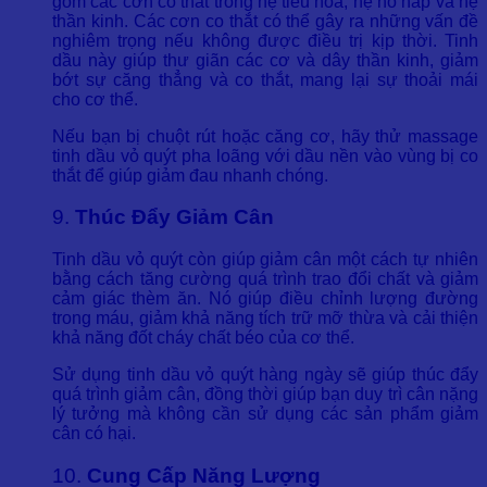
gồm các cơn co thắt trong hệ tiêu hóa, hệ hô hấp và hệ
thần kinh. Các cơn co thắt có thể gây ra những vấn đề
nghiêm trọng nếu không được điều trị kịp thời. Tinh
dầu này giúp thư giãn các cơ và dây thần kinh, giảm
bớt sự căng thẳng và co thắt, mang lại sự thoải mái
cho cơ thể.
Nếu bạn bị chuột rút hoặc căng cơ, hãy thử massage
tinh dầu vỏ quýt pha loãng với dầu nền vào vùng bị co
thắt để giúp giảm đau nhanh chóng.
9.
Thúc Đẩy Giảm Cân
Tinh dầu vỏ quýt còn giúp giảm cân một cách tự nhiên
bằng cách tăng cường quá trình trao đổi chất và giảm
cảm giác thèm ăn. Nó giúp điều chỉnh lượng đường
trong máu, giảm khả năng tích trữ mỡ thừa và cải thiện
khả năng đốt cháy chất béo của cơ thể.
Sử dụng tinh dầu vỏ quýt hàng ngày sẽ giúp thúc đẩy
quá trình giảm cân, đồng thời giúp bạn duy trì cân nặng
lý tưởng mà không cần sử dụng các sản phẩm giảm
cân có hại.
10.
Cung Cấp Năng Lượng