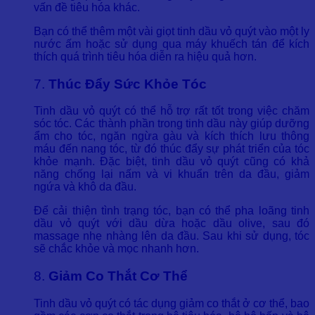
vấn đề tiêu hóa khác.
Bạn có thể thêm một vài giọt tinh dầu vỏ quýt vào một ly
nước ấm hoặc sử dụng qua máy khuếch tán để kích
thích quá trình tiêu hóa diễn ra hiệu quả hơn.
7.
Thúc Đẩy Sức Khỏe Tóc
Tinh dầu vỏ quýt có thể hỗ trợ rất tốt trong việc chăm
sóc tóc. Các thành phần trong tinh dầu này giúp dưỡng
ẩm cho tóc, ngăn ngừa gàu và kích thích lưu thông
máu đến nang tóc, từ đó thúc đẩy sự phát triển của tóc
khỏe mạnh. Đặc biệt, tinh dầu vỏ quýt cũng có khả
năng chống lại nấm và vi khuẩn trên da đầu, giảm
ngứa và khô da đầu.
Để cải thiện tình trạng tóc, bạn có thể pha loãng tinh
dầu vỏ quýt với dầu dừa hoặc dầu olive, sau đó
massage nhẹ nhàng lên da đầu. Sau khi sử dụng, tóc
sẽ chắc khỏe và mọc nhanh hơn.
8.
Giảm Co Thắt Cơ Thể
Tinh dầu vỏ quýt có tác dụng giảm co thắt ở cơ thể, bao