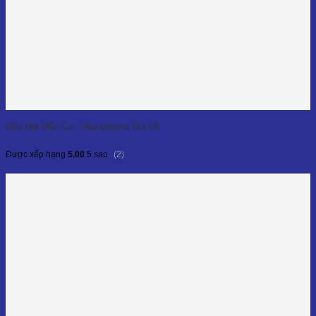
Dầu Hạt Mắc Ca - Macadamia Nut Oil
(2)
Được xếp hạng
5.00
5 sao