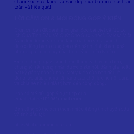
chăm sóc sức khỏe và sắc đẹp của bạn một cách an
toàn và hiệu quả!
LỜI CẢM ƠN & MỜI ĐÓNG GÓP Ý KIẾN
Cảm ơn bạn đã dành thời gian đọc bài viết về “11 Lợi
Ích Của Tinh Dầu Vỏ Quýt Cho Sức Khỏe”. Dalosa Việt
Nam trân trọng sự quan tâm của bạn và rất vui khi
được đồng hành cùng bạn trên hành trình khám phá
những giá trị tinh túy của Tinh Dầu Thiên Nhiên.
Để nội dung ngày càng hoàn thiện và hữu ích hơn,
chúng tôi rất mong nhận được phản hồi, đánh giá hoặc
bất kỳ góp ý nào từ bạn. Mỗi ý kiến của bạn đều là
động lực giúp chúng tôi nâng cao chất lượng nội dung
và chia sẻ nhiều giá trị hơn đến cộng đồng.
Bạn có thể gửi góp ý trực tiếp qua
email:
dailoc1019@gmail.com
Bạn cũng có thể xem thêm nhiều thông tin chuyên sâu
về tinh dầu tại:
https://tinhdauduoclieu.com