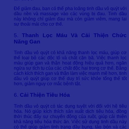
Để giảm đau, bạn có thể pha loãng tinh dầu vỏ quýt với
dầu nền và massage vào các vùng bị đau. Tinh dầu
này không chỉ giảm đau mà còn giảm viêm, mang lại
sự thoải mái cho cơ thể.
5.
Thanh Lọc Máu Và Cải Thiện Chức
Năng Gan
Tinh dầu vỏ quýt có khả năng thanh lọc máu, giúp cơ
thể loại bỏ các độc tố và chất cặn bã. Việc thanh lọc
máu giúp gan và thận hoạt động hiệu quả hơn, ngăn
ngừa sự tích tụ của các chất độc hại trong cơ thể. Bằng
cách kích thích gan và thận làm việc mạnh mẽ hơn, tinh
dầu vỏ quýt giúp cơ thể duy trì sức khỏe tổng thể tốt
hơn, giảm nguy cơ mắc bệnh tật.
6.
Cải Thiện Tiêu Hóa
Tinh dầu vỏ quýt có tác dụng tuyệt vời đối với hệ tiêu
hóa. Nó giúp kích thích sản xuất dịch tiêu hóa, đồng
thời thúc đẩy sự chuyển động của ruột, giúp cải thiện
khả năng tiêu hóa thức ăn. Việc sử dụng tinh dầu này
có thể giúp giảm tình trạng đầy bụng, táo bón và các