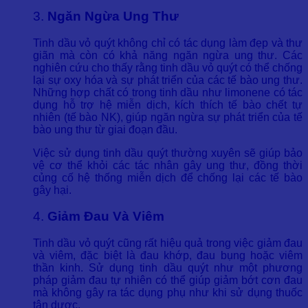
3.
Ngăn Ngừa Ung Thư
Tinh dầu vỏ quýt không chỉ có tác dụng làm đẹp và thư
giãn mà còn có khả năng ngăn ngừa ung thư. Các
nghiên cứu cho thấy rằng tinh dầu vỏ quýt có thể chống
lại sự oxy hóa và sự phát triển của các tế bào ung thư.
Những hợp chất có trong tinh dầu như limonene có tác
dụng hỗ trợ hệ miễn dịch, kích thích tế bào chết tự
nhiên (tế bào NK), giúp ngăn ngừa sự phát triển của tế
bào ung thư từ giai đoạn đầu.
Việc sử dụng tinh dầu quýt thường xuyên sẽ giúp bảo
vệ cơ thể khỏi các tác nhân gây ung thư, đồng thời
củng cố hệ thống miễn dịch để chống lại các tế bào
gây hại.
4.
Giảm Đau Và Viêm
Tinh dầu vỏ quýt cũng rất hiệu quả trong việc giảm đau
và viêm, đặc biệt là đau khớp, đau bụng hoặc viêm
thần kinh. Sử dụng tinh dầu quýt như một phương
pháp giảm đau tự nhiên có thể giúp giảm bớt cơn đau
mà không gây ra tác dụng phụ như khi sử dụng thuốc
tân dược.