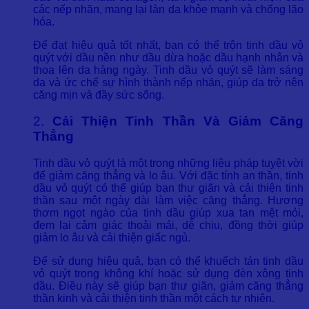
các nếp nhăn, mang lại làn da khỏe mạnh và chống lão
hóa.
Để đạt hiệu quả tốt nhất, bạn có thể trộn tinh dầu vỏ
quýt với dầu nền như dầu dừa hoặc dầu hạnh nhân và
thoa lên da hàng ngày. Tinh dầu vỏ quýt sẽ làm sáng
da và ức chế sự hình thành nếp nhăn, giúp da trở nên
căng mịn và đầy sức sống.
2.
Cải Thiện Tinh Thần Và Giảm Căng
Thẳng
Tinh dầu vỏ quýt là một trong những liệu pháp tuyệt vời
để giảm căng thẳng và lo âu. Với đặc tính an thần, tinh
dầu vỏ quýt có thể giúp bạn thư giãn và cải thiện tinh
thần sau một ngày dài làm việc căng thẳng. Hương
thơm ngọt ngào của tinh dầu giúp xua tan mệt mỏi,
đem lại cảm giác thoải mái, dễ chịu, đồng thời giúp
giảm lo âu và cải thiện giấc ngủ.
Để sử dụng hiệu quả, bạn có thể khuếch tán tinh dầu
vỏ quýt trong không khí hoặc sử dụng đèn xông tinh
dầu. Điều này sẽ giúp bạn thư giãn, giảm căng thẳng
thần kinh và cải thiện tinh thần một cách tự nhiên.