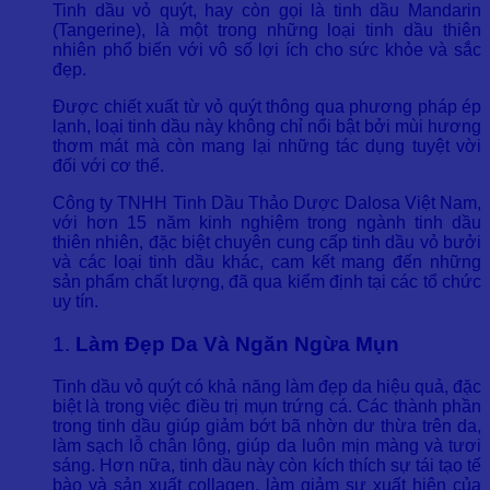
Tinh dầu vỏ quýt, hay còn gọi là tinh dầu Mandarin
(Tangerine), là một trong những loại tinh dầu thiên
nhiên phổ biến với vô số lợi ích cho sức khỏe và sắc
đẹp.
Được chiết xuất từ vỏ quýt thông qua phương pháp ép
lạnh, loại tinh dầu này không chỉ nổi bật bởi mùi hương
thơm mát mà còn mang lại những tác dụng tuyệt vời
đối với cơ thể.
Công ty TNHH Tinh Dầu Thảo Dược Dalosa Việt Nam,
với hơn 15 năm kinh nghiệm trong ngành tinh dầu
thiên nhiên, đặc biệt chuyên cung cấp tinh dầu vỏ bưởi
và các loại tinh dầu khác, cam kết mang đến những
sản phẩm chất lượng, đã qua kiểm định tại các tổ chức
uy tín.
1.
Làm Đẹp Da Và Ngăn Ngừa Mụn
Tinh dầu vỏ quýt có khả năng làm đẹp da hiệu quả, đặc
biệt là trong việc điều trị mụn trứng cá. Các thành phần
trong tinh dầu giúp giảm bớt bã nhờn dư thừa trên da,
làm sạch lỗ chân lông, giúp da luôn mịn màng và tươi
sáng. Hơn nữa, tinh dầu này còn kích thích sự tái tạo tế
bào và sản xuất collagen, làm giảm sự xuất hiện của