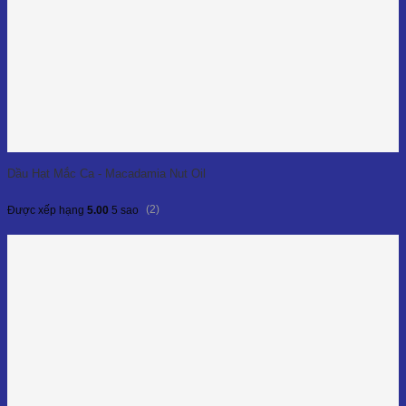
Dầu Hạt Mắc Ca - Macadamia Nut Oil
(2)
Được xếp hạng
5.00
5 sao