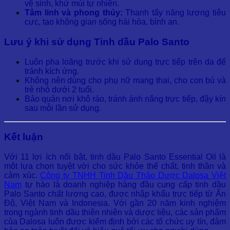
vệ sinh, khử mùi tự nhiên.
Tâm linh và phong thủy:
Thanh tẩy năng lượng tiêu
cực, tạo không gian sống hài hòa, bình an.
Lưu ý khi sử dụng Tinh dầu Palo Santo
Luôn pha loãng trước khi sử dụng trực tiếp trên da để
tránh kích ứng.
Không nên dùng cho phụ nữ mang thai, cho con bú và
trẻ nhỏ dưới 2 tuổi.
Bảo quản nơi khô ráo, tránh ánh nắng trực tiếp, đậy kín
sau mỗi lần sử dụng.
Kết luận
Với 11 lợi ích nổi bật, tinh dầu Palo Santo Essential Oil là
một lựa chọn tuyệt vời cho sức khỏe thể chất, tinh thần và
cảm xúc.
Công ty TNHH Tinh Dầu Thảo Dược Dalosa Việt
Nam
tự hào là doanh nghiệp hàng đầu cung cấp tinh dầu
Palo Santo chất lượng cao, được nhập khẩu trực tiếp từ Ấn
Độ, Việt Nam và Indonesia. Với gần 20 năm kinh nghiệm
trong ngành tinh dầu thiên nhiên và dược liệu, các sản phẩm
của Dalosa luôn được kiểm định bởi các tổ chức uy tín, đảm