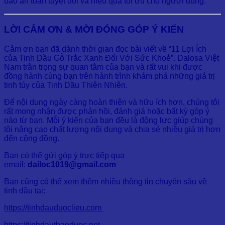
bảo an toàn tuyệt đối và hiệu quả tối ưu cho người dùng.
LỜI CẢM ƠN & MỜI ĐÓNG GÓP Ý KIẾN
Cảm ơn bạn đã dành thời gian đọc bài viết về “11 Lợi Ích
của Tinh Dầu Gỗ Trắc Xanh Đối Với Sức Khoẻ”. Dalosa Việt
Nam trân trọng sự quan tâm của bạn và rất vui khi được
đồng hành cùng bạn trên hành trình khám phá những giá trị
tinh túy của Tinh Dầu Thiên Nhiên.
Để nội dung ngày càng hoàn thiện và hữu ích hơn, chúng tôi
rất mong nhận được phản hồi, đánh giá hoặc bất kỳ góp ý
nào từ bạn. Mỗi ý kiến của bạn đều là động lực giúp chúng
tôi nâng cao chất lượng nội dung và chia sẻ nhiều giá trị hơn
đến cộng đồng.
Bạn có thể gửi góp ý trực tiếp qua
email:
dailoc1019@gmail.com
Bạn cũng có thể xem thêm nhiều thông tin chuyên sâu về
tinh dầu tại:
https://tinhdauduoclieu.com
https://tinhdauthaoduoc.net