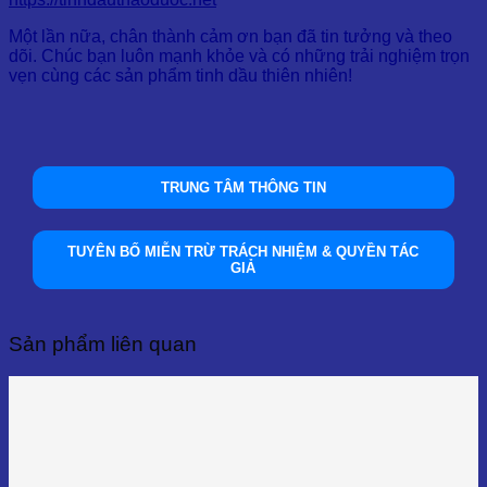
Một lần nữa, chân thành cảm ơn bạn đã tin tưởng và theo
dõi. Chúc bạn luôn mạnh khỏe và có những trải nghiệm trọn
vẹn cùng các sản phẩm tinh dầu thiên nhiên!
TRUNG TÂM THÔNG TIN
TUYÊN BỐ MIỄN TRỪ TRÁCH NHIỆM & QUYỀN TÁC
GIẢ
Sản phẩm liên quan