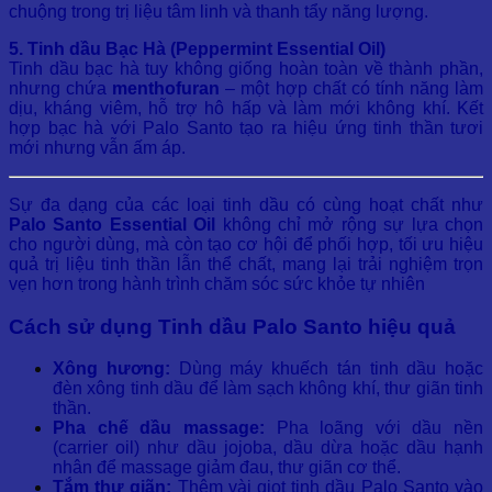
chuộng trong trị liệu tâm linh và thanh tẩy năng lượng.
5. Tinh dầu Bạc Hà (Peppermint Essential Oil)
Tinh dầu bạc hà tuy không giống hoàn toàn về thành phần,
nhưng chứa
menthofuran
– một hợp chất có tính năng làm
dịu, kháng viêm, hỗ trợ hô hấp và làm mới không khí. Kết
hợp bạc hà với Palo Santo tạo ra hiệu ứng tinh thần tươi
mới nhưng vẫn ấm áp.
Sự đa dạng của các loại tinh dầu có cùng hoạt chất như
Palo Santo Essential Oil
không chỉ mở rộng sự lựa chọn
cho người dùng, mà còn tạo cơ hội để phối hợp, tối ưu hiệu
quả trị liệu tinh thần lẫn thể chất, mang lại trải nghiệm trọn
vẹn hơn trong hành trình chăm sóc sức khỏe tự nhiên
Cách sử dụng Tinh dầu Palo Santo hiệu quả
Xông hương:
Dùng máy khuếch tán tinh dầu hoặc
đèn xông tinh dầu để làm sạch không khí, thư giãn tinh
thần.
Pha chế dầu massage:
Pha loãng với dầu nền
(carrier oil) như dầu jojoba, dầu dừa hoặc dầu hạnh
nhân để massage giảm đau, thư giãn cơ thể.
Tắm thư giãn:
Thêm vài giọt tinh dầu Palo Santo vào