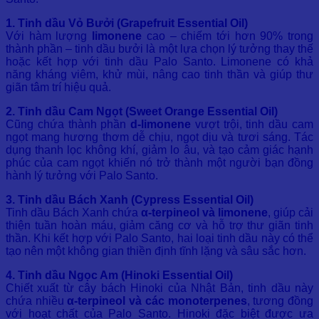
1. Tinh dầu Vỏ Bưởi (Grapefruit Essential Oil)
Với hàm lượng
limonene
cao – chiếm tới hơn 90% trong
thành phần – tinh dầu bưởi là một lựa chọn lý tưởng thay thế
hoặc kết hợp với tinh dầu Palo Santo. Limonene có khả
năng kháng viêm, khử mùi, nâng cao tinh thần và giúp thư
giãn tâm trí hiệu quả.
2. Tinh dầu Cam Ngọt (Sweet Orange Essential Oil)
Cũng chứa thành phần
d-limonene
vượt trội, tinh dầu cam
ngọt mang hương thơm dễ chịu, ngọt dịu và tươi sáng. Tác
dụng thanh lọc không khí, giảm lo âu, và tạo cảm giác hạnh
phúc của cam ngọt khiến nó trở thành một người bạn đồng
hành lý tưởng với Palo Santo.
3. Tinh dầu Bách Xanh (Cypress Essential Oil)
Tinh dầu Bách Xanh chứa
α-terpineol và limonene
, giúp cải
thiện tuần hoàn máu, giảm căng cơ và hỗ trợ thư giãn tinh
thần. Khi kết hợp với Palo Santo, hai loại tinh dầu này có thể
tạo nên một không gian thiền định tĩnh lặng và sâu sắc hơn.
4. Tinh dầu Ngọc Am (Hinoki Essential Oil)
Chiết xuất từ cây bách Hinoki của Nhật Bản, tinh dầu này
chứa nhiều
α-terpineol và các monoterpenes
, tương đồng
với hoạt chất của Palo Santo. Hinoki đặc biệt được ưa