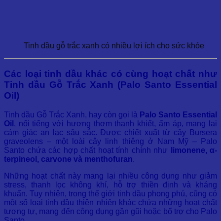
Tinh dầu gỗ trắc xanh có nhiều lợi ích cho sức khỏe
Các loại tinh dầu khác có cùng hoạt chất như
Tinh dầu Gỗ Trắc Xanh (Palo Santo Essential
Oil)
Tinh dầu Gỗ Trắc Xanh, hay còn gọi là
Palo Santo Essential
Oil
, nổi tiếng với hương thơm thanh khiết, ấm áp, mang lại
cảm giác an lạc sâu sắc. Được chiết xuất từ cây Bursera
graveolens – một loài cây linh thiêng ở Nam Mỹ – Palo
Santo chứa các hợp chất hoạt tính chính như
limonene, α-
terpineol, carvone và menthofuran
.
Những hoạt chất này mang lại nhiều công dụng như giảm
stress, thanh lọc không khí, hỗ trợ thiền định và kháng
khuẩn. Tuy nhiên, trong thế giới tinh dầu phong phú, cũng có
một số loại tinh dầu thiên nhiên khác chứa những hoạt chất
tương tự, mang đến công dụng gần gũi hoặc bổ trợ cho Palo
Santo.