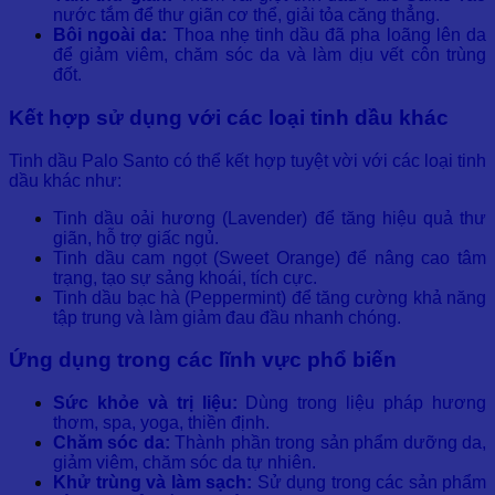
nước tắm để thư giãn cơ thể, giải tỏa căng thẳng.
Bôi ngoài da:
Thoa nhẹ tinh dầu đã pha loãng lên da
để giảm viêm, chăm sóc da và làm dịu vết côn trùng
đốt.
Kết hợp sử dụng với các loại tinh dầu khác
Tinh dầu Palo Santo có thể kết hợp tuyệt vời với các loại tinh
dầu khác như:
Tinh dầu oải hương (Lavender) để tăng hiệu quả thư
giãn, hỗ trợ giấc ngủ.
Tinh dầu cam ngọt (Sweet Orange) để nâng cao tâm
trạng, tạo sự sảng khoái, tích cực.
Tinh dầu bạc hà (Peppermint) để tăng cường khả năng
tập trung và làm giảm đau đầu nhanh chóng.
Ứng dụng trong các lĩnh vực phổ biến
Sức khỏe và trị liệu:
Dùng trong liệu pháp hương
thơm, spa, yoga, thiền định.
Chăm sóc da:
Thành phần trong sản phẩm dưỡng da,
giảm viêm, chăm sóc da tự nhiên.
Khử trùng và làm sạch:
Sử dụng trong các sản phẩm