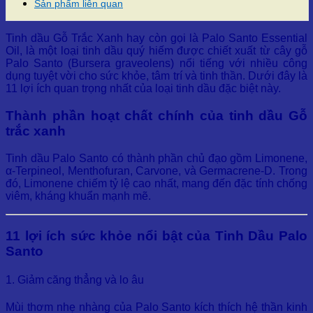
Sản phẩm liên quan
Tinh dầu Gỗ Trắc Xanh hay còn gọi là Palo Santo Essential
Oil, là một loại tinh dầu quý hiếm được chiết xuất từ cây gỗ
Palo Santo (Bursera graveolens) nổi tiếng với nhiều công
dụng tuyệt vời cho sức khỏe, tâm trí và tinh thần. Dưới đây là
11 lợi ích quan trọng nhất của loại tinh dầu đặc biệt này.
Thành phần hoạt chất chính của tinh dầu Gỗ
trắc xanh
Tinh dầu Palo Santo có thành phần chủ đạo gồm Limonene,
α-Terpineol, Menthofuran, Carvone, và Germacrene-D. Trong
đó, Limonene chiếm tỷ lệ cao nhất, mang đến đặc tính chống
viêm, kháng khuẩn mạnh mẽ.
11 lợi ích sức khỏe nổi bật của Tinh Dầu Palo
Santo
1. Giảm căng thẳng và lo âu
Mùi thơm nhẹ nhàng của Palo Santo kích thích hệ thần kinh