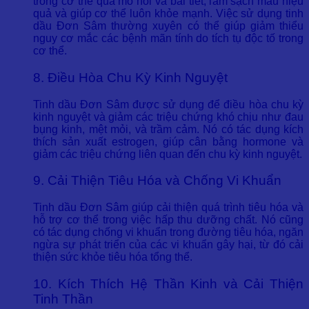
trong cơ thể qua mồ hôi và bài tiết, làm sạch máu hiệu
quả và giúp cơ thể luôn khỏe mạnh. Việc sử dụng tinh
dầu Đơn Sâm thường xuyên có thể giúp giảm thiểu
nguy cơ mắc các bệnh mãn tính do tích tụ độc tố trong
cơ thể.
8. Điều Hòa Chu Kỳ Kinh Nguyệt
Tinh dầu Đơn Sâm được sử dụng để điều hòa chu kỳ
kinh nguyệt và giảm các triệu chứng khó chịu như đau
bụng kinh, mệt mỏi, và trầm cảm. Nó có tác dụng kích
thích sản xuất estrogen, giúp cân bằng hormone và
giảm các triệu chứng liên quan đến chu kỳ kinh nguyệt.
9. Cải Thiện Tiêu Hóa và Chống Vi Khuẩn
Tinh dầu Đơn Sâm giúp cải thiện quá trình tiêu hóa và
hỗ trợ cơ thể trong việc hấp thu dưỡng chất. Nó cũng
có tác dụng chống vi khuẩn trong đường tiêu hóa, ngăn
ngừa sự phát triển của các vi khuẩn gây hại, từ đó cải
thiện sức khỏe tiêu hóa tổng thể.
10. Kích Thích Hệ Thần Kinh và Cải Thiện
Tinh Thần