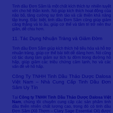
Tinh dầu Đơn Sâm là một chất kích thích tự nhiên tuyệt
vời cho hệ thần kinh. Nó giúp kích thích hoạt động của
não bộ, tăng cường sự tỉnh táo và cải thiện khả năng
tập trung. Đặc biệt, tinh dầu Đơn Sâm cũng giúp giảm
căng thẳng và lo âu, giúp cơ thể và tâm trí trở nên thư
giãn, dễ chịu hơn.
11. Tác Dụng Nhuận Tràng và Giảm Đờm
Tinh dầu Đơn Sâm giúp kích thích hệ tiêu hóa và hỗ trợ
nhuận tràng, giúp cơ thể bài tiết dễ dàng hơn. Nó cũng
có tác dụng làm giảm sự tích tụ đờm trong đường hô
hấp, giúp giảm các triệu chứng cảm lạnh, ho và các
vấn đề về hô hấp.
Công Ty TNHH Tinh Dầu Thảo Dược Dalosa
Việt Nam – Nhà Cung Cấp Tinh Dầu Đơn
Sâm Uy Tín
Tại
Công ty TNHH Tinh Dầu Thảo Dược Dalosa Việt
Nam
, chúng tôi chuyên cung cấp các sản phẩm tinh
dầu thiên nhiên chất lượng cao, trong đó có tinh dầu
Đơn Sâm (Xô Thơm – Clary Sage Essential Oil) được