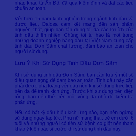
nhập khẩu từ Ấn Độ, đã qua kiểm định và đạt các tiêu
chuẩn an toàn.
Với hơn 15 năm kinh nghiệm trong ngành tinh dầu và
dược liệu, Dalosa cam kết mang đến sản phẩm
nguyên chất, giúp bạn tận dụng tối đa các lợi ích của
tinh dầu thiên nhiên. Chúng tôi tự hào là một trong
những doanh nghiệp hàng đầu tại Việt Nam cung cấp
tinh dầu Đơn Sâm chất lượng, đảm bảo an toàn cho
người sử dụng.
Lưu Ý Khi Sử Dụng Tinh Dầu Đơn Sâm
Khi sử dụng tinh dầu Đơn Sâm, bạn cần lưu ý một số
điều quan trọng để đảm bảo an toàn. Tinh dầu này cần
phải được pha loãng với dầu nền khi sử dụng trực tiếp
trên da để tránh kích ứng. Trước khi sử dụng trên diện
rộng, bạn nên thử trên một vùng da nhỏ để kiểm tra
phản ứng.
Nếu có bất kỳ dấu hiệu kích ứng nào, bạn nên ngừng
sử dụng ngay lập tức. Phụ nữ mang thai, trẻ em dưới 6
tuổi và những người có tiền sử bệnh co giật nên tham
khảo ý kiến bác sĩ trước khi sử dụng tinh dầu này.