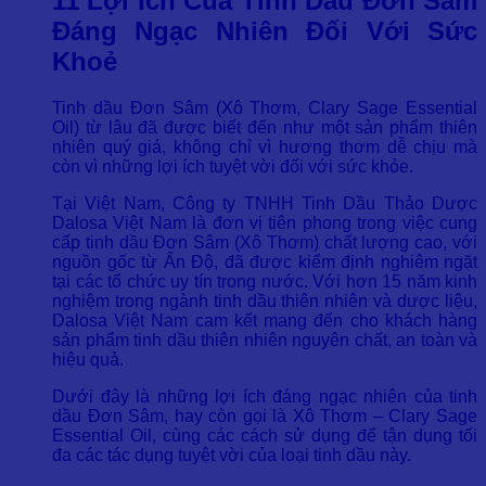
11 Lợi Ích Của Tinh Dầu Đơn Sâm
Đáng Ngạc Nhiên Đối Với Sức
Khoẻ
Tinh dầu Đơn Sâm (Xô Thơm, Clary Sage Essential
Oil) từ lâu đã được biết đến như một sản phẩm thiên
nhiên quý giá, không chỉ vì hương thơm dễ chịu mà
còn vì những lợi ích tuyệt vời đối với sức khỏe.
Tại Việt Nam, Công ty TNHH Tinh Dầu Thảo Dược
Dalosa Việt Nam là đơn vị tiên phong trong việc cung
cấp tinh dầu Đơn Sâm (Xô Thơm) chất lượng cao, với
nguồn gốc từ Ấn Độ, đã được kiểm định nghiêm ngặt
tại các tổ chức uy tín trong nước. Với hơn 15 năm kinh
nghiệm trong ngành tinh dầu thiên nhiên và dược liệu,
Dalosa Việt Nam cam kết mang đến cho khách hàng
sản phẩm tinh dầu thiên nhiên nguyên chất, an toàn và
hiệu quả.
Dưới đây là những lợi ích đáng ngạc nhiên của tinh
dầu Đơn Sâm, hay còn gọi là Xô Thơm – Clary Sage
Essential Oil, cùng các cách sử dụng để tận dụng tối
đa các tác dụng tuyệt vời của loại tinh dầu này.