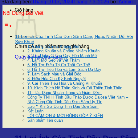
Đã đăng trên
Tháng 10 17, 2024
Tháng 7 3, 2026
bởi
Admin
Giỏ hàng
Nội Dung Bài Viết
11 Lợi Ích Của Tinh Dầu Đơn Sâm Đáng Ngạc Nhiên Đối Với
Sức Khoẻ
Chưa có sản phẩm trong giỏ hàng.
1. Chống Nấm và Kháng Viêm
2. Kháng Khuẩn và Chống Nhiễm Khuẩn
3. Tác Dụng Chống Oxy Hóa Mạnh Mẽ
Quay trở lại cửa hàng
4. Làm Mờ Sẹo và Vết Thâm
5. Hỗ Trợ Điều Trị Co Thắt Cơ Thể
6. Hỗ Trợ Tiêu Hóa và Làm Sạch Dạ Dày
7. Làm Sạch Máu và Giải Độc
8. Điều Hòa Chu Kỳ Kinh Nguyệt
9. Cải Thiện Tiêu Hóa và Chống Vi Khuẩn
10. Kích Thích Hệ Thần Kinh và Cải Thiện Tinh Thần
11. Tác Dụng Nhuận Tràng và Giảm Đờm
Công Ty TNHH Tinh Dầu Thảo Dược Dalosa Việt Nam –
Nhà Cung Cấp Tinh Dầu Đơn Sâm Uy Tín
Lưu Ý Khi Sử Dụng Tinh Dầu Đơn Sâm
Kết Luận
LỜI CẢM ƠN & MỜI ĐÓNG GÓP Ý KIẾN
Sản phẩm liên quan