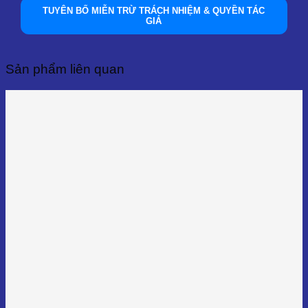
TUYÊN BỐ MIỄN TRỪ TRÁCH NHIỆM & QUYỀN TÁC
GIẢ
Sản phẩm liên quan