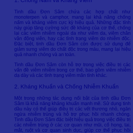
1. Chống Nấm và Kháng Viêm
Tinh dầu Đơn Sâm chứa các hợp chất như
monoterpen và camphor, mang lại khả năng chống
nấm và kháng viêm cực kỳ hiệu quả. Những đặc tính
này giúp tăng cường sức đề kháng của cơ thể, chống
lại các viêm nhiễm ngoài da như viêm da, viêm chân
vận động viên, hay các tình trạng viêm do nhiễm độc.
Đặc biệt, tinh dầu Đơn Sâm còn được sử dụng để
giảm sưng viêm do chất độc trong máu, mang lại hiệu
quả nhanh chóng và an toàn.
Tinh dầu Đơn Sâm còn hỗ trợ trong việc điều trị các
vấn đề viêm nhiễm trong cơ thể, bao gồm viêm nhiễm
dạ dày và các tình trạng viêm mãn tính khác.
2. Kháng Khuẩn và Chống Nhiễm Khuẩn
Một trong những tác dụng nổi bật của tinh dầu Đơn
Sâm là khả năng kháng khuẩn mạnh mẽ. Sử dụng tinh
dầu này có thể giúp điều trị các vết thương nhỏ, ngăn
ngừa nhiễm trùng và hỗ trợ phục hồi nhanh chóng.
Tinh dầu Đơn Sâm đặc biệt hiệu quả trong việc điều trị
các nhiễm trùng ở các cơ quan như mũi, cổ họng, tai,
mắt, ruột và cơ quan sinh dục, giúp cơ thể phục hồi