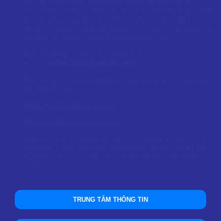
Để nội dung ngày càng hoàn thiện và hữu ích hơn,
chúng tôi rất mong nhận được phản hồi, đánh giá hoặc
bất kỳ góp ý nào từ bạn. Mỗi ý kiến của bạn đều là
động lực giúp chúng tôi nâng cao chất lượng nội dung
và chia sẻ nhiều giá trị hơn đến cộng đồng.
Bạn có thể gửi góp ý trực tiếp qua
email:
dailoc1019@gmail.com
Bạn cũng có thể xem thêm nhiều thông tin chuyên sâu
về tinh dầu tại:
https://tinhdauduoclieu.com
https://tinhdauthaoduoc.net
Một lần nữa, chân thành cảm ơn bạn đã tin tưởng và
theo dõi. Chúc bạn luôn mạnh khỏe và có những trải
nghiệm trọn vẹn cùng các sản phẩm tinh dầu thiên
nhiên!
TRUNG TÂM THÔNG TIN