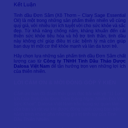
Kết Luận
Tinh dầu Đơn Sâm (Xô Thơm – Clary Sage Essential
Oil) là một trong những sản phẩm thiên nhiên vô cùng
quý giá, với nhiều lợi ích tuyệt vời cho sức khỏe và sắc
đẹp. Từ khả năng chống nấm, kháng khuẩn đến cải
thiện sức khỏe tiêu hóa và hỗ trợ tinh thần, tinh dầu
này không chỉ giúp điều trị các bệnh lý mà còn giúp
bạn duy trì một cơ thể khỏe mạnh và làn da tươi trẻ.
Hãy chọn lựa những sản phẩm tinh dầu Đơn Sâm chất
lượng cao từ
Công ty TNHH Tinh Dầu Thảo Dược
Dalosa Việt Nam
để tận hưởng trọn vẹn những lợi ích
của thiên nhiên.
LỜI CẢM ƠN & MỜI ĐÓNG GÓP Ý KIẾN
Cảm ơn bạn đã dành thời gian đọc bài viết về “11 Lợi
Ích Của Tinh Dầu Đơn Sâm Đáng Ngạc Nhiên Đối Với
Sức Khoẻ”. Dalosa Việt Nam trân trọng sự quan tâm
của bạn và rất vui khi được đồng hành cùng bạn trên
hành trình khám phá những giá trị tinh túy của Tinh
Dầu Thiên Nhiên.