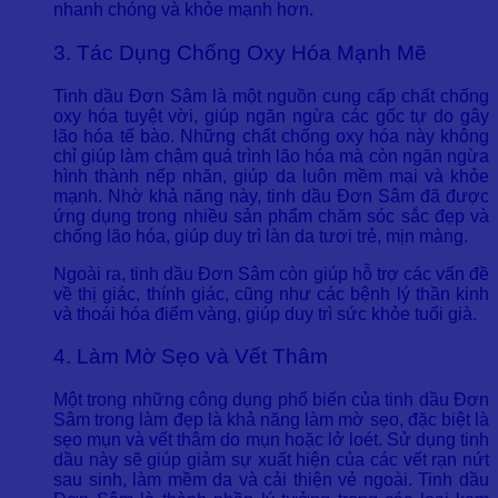
nhanh chóng và khỏe mạnh hơn.
3. Tác Dụng Chống Oxy Hóa Mạnh Mẽ
Tinh dầu Đơn Sâm là một nguồn cung cấp chất chống
oxy hóa tuyệt vời, giúp ngăn ngừa các gốc tự do gây
lão hóa tế bào. Những chất chống oxy hóa này không
chỉ giúp làm chậm quá trình lão hóa mà còn ngăn ngừa
hình thành nếp nhăn, giúp da luôn mềm mại và khỏe
mạnh. Nhờ khả năng này, tinh dầu Đơn Sâm đã được
ứng dụng trong nhiều sản phẩm chăm sóc sắc đẹp và
chống lão hóa, giúp duy trì làn da tươi trẻ, mịn màng.
Ngoài ra, tinh dầu Đơn Sâm còn giúp hỗ trợ các vấn đề
về thị giác, thính giác, cũng như các bệnh lý thần kinh
và thoái hóa điểm vàng, giúp duy trì sức khỏe tuổi già.
4. Làm Mờ Sẹo và Vết Thâm
Một trong những công dụng phổ biến của tinh dầu Đơn
Sâm trong làm đẹp là khả năng làm mờ sẹo, đặc biệt là
sẹo mụn và vết thâm do mụn hoặc lở loét. Sử dụng tinh
dầu này sẽ giúp giảm sự xuất hiện của các vết rạn nứt
sau sinh, làm mềm da và cải thiện vẻ ngoài. Tinh dầu