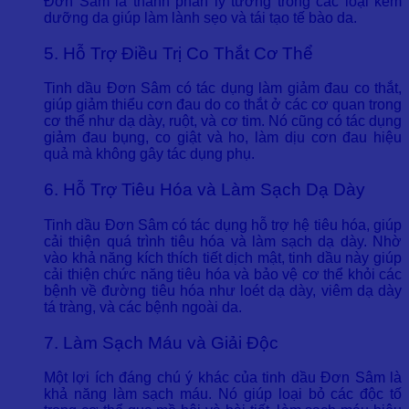
Đơn Sâm là thành phần lý tưởng trong các loại kem
dưỡng da giúp làm lành sẹo và tái tạo tế bào da.
5. Hỗ Trợ Điều Trị Co Thắt Cơ Thể
Tinh dầu Đơn Sâm có tác dụng làm giảm đau co thắt,
giúp giảm thiểu cơn đau do co thắt ở các cơ quan trong
cơ thể như dạ dày, ruột, và cơ tim. Nó cũng có tác dụng
giảm đau bụng, co giật và ho, làm dịu cơn đau hiệu
quả mà không gây tác dụng phụ.
6. Hỗ Trợ Tiêu Hóa và Làm Sạch Dạ Dày
Tinh dầu Đơn Sâm có tác dụng hỗ trợ hệ tiêu hóa, giúp
cải thiện quá trình tiêu hóa và làm sạch dạ dày. Nhờ
vào khả năng kích thích tiết dịch mật, tinh dầu này giúp
cải thiện chức năng tiêu hóa và bảo vệ cơ thể khỏi các
bệnh về đường tiêu hóa như loét dạ dày, viêm dạ dày
tá tràng, và các bệnh ngoài da.
7. Làm Sạch Máu và Giải Độc
Một lợi ích đáng chú ý khác của tinh dầu Đơn Sâm là
khả năng làm sạch máu. Nó giúp loại bỏ các độc tố