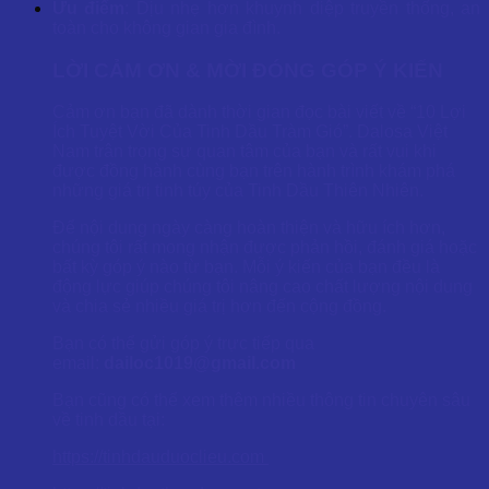
Ưu điểm
: Dịu nhẹ hơn khuynh diệp truyền thống, an
toàn cho không gian gia đình.
LỜI CẢM ƠN & MỜI ĐÓNG GÓP Ý KIẾN
Cảm ơn bạn đã dành thời gian đọc bài viết về “10 Lợi
Ích Tuyệt Vời Của Tinh Dầu Tràm Gió”. Dalosa Việt
Nam trân trọng sự quan tâm của bạn và rất vui khi
được đồng hành cùng bạn trên hành trình khám phá
những giá trị tinh túy của Tinh Dầu Thiên Nhiên.
Để nội dung ngày càng hoàn thiện và hữu ích hơn,
chúng tôi rất mong nhận được phản hồi, đánh giá hoặc
bất kỳ góp ý nào từ bạn. Mỗi ý kiến của bạn đều là
động lực giúp chúng tôi nâng cao chất lượng nội dung
và chia sẻ nhiều giá trị hơn đến cộng đồng.
Bạn có thể gửi góp ý trực tiếp qua
email:
dailoc1019@gmail.com
Bạn cũng có thể xem thêm nhiều thông tin chuyên sâu
về tinh dầu tại:
https://tinhdauduoclieu.com