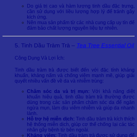
Do giá trị cao và hàm lượng tinh dầu đặc trưng,
cần sử dụng với liều lượng hợp lý để tránh gây
kích ứng.
Nên mua sản phẩm từ các nhà cung cấp uy tín để
đảm bảo chất lượng nguyên liệu tự nhiên.
5. Tinh Dầu Tràm Trà –
Tea Tree Essential Oil
Công Dụng Và Lợi Ích:
Tinh dầu tràm trà được biết đến với đặc tính kháng
khuẩn, kháng nấm và chống viêm mạnh mẽ, giúp giải
quyết nhiều vấn đề về da và nhiễm trùng:
Chăm sóc da và trị mụn:
Với khả năng diệt
khuẩn hiệu quả, tinh dầu tràm trà thường được
dùng trong các sản phẩm chăm sóc da để ngăn
ngừa mụn, làm dịu viêm nhiễm và giúp da nhanh
lành.
Hỗ trợ hệ miễn dịch:
Tinh dầu tràm trà kích thích
hệ thống miễn dịch, giúp cơ thể chống lại các tác
nhân gây bệnh từ bên ngoài.
Kháng viêm:
Tinh dầu tràm trà được sử dụng để