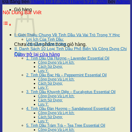
Đã đăng trên
Tháng 10 17, 2024
Tháng 5 21, 2026
bởi
Admin
Giỏ hàng
Nội Dung Bài Viết
I. Giới Thiệu Chung Về Tinh Dầu Và Vai Trò Trong Y Học
Lợi Ích Của Tinh Dầu:
Ứng Dụng Trong Y Học:
Chưa có sản phẩm trong giỏ hàng.
II. Danh Sách 10 Loại Tinh Dầu Phổ Biến Và Công Dụng Chi
Tiết
Quay trở lại cửa hàng
1. Tinh Dầu Oải Hương – Lavender Essential Oil
Công Dụng Và Lợi Ích:
Cách Sử Dụng:
Lưu Ý:
2. Tinh Dầu Bạc Hà – Peppermint Essential Oil
Công Dụng Và Lợi Ích:
Cách Sử Dụng:
Lưu Ý:
3. Tinh Dầu Khuynh Diệp – Eucalyptus Essential Oil
Công Dụng Và Lợi Ích:
Cách Sử Dụng:
Lưu Ý:
4. Tinh Dầu Đàn Hương – Sandalwood Essential Oil
Công Dụng Và Lợi Ích:
Cách Sử Dụng:
Lưu Ý:
5. Tinh Dầu Tràm Trà – Tea Tree Essential Oil
Công Dụng Và Lợi Ích: