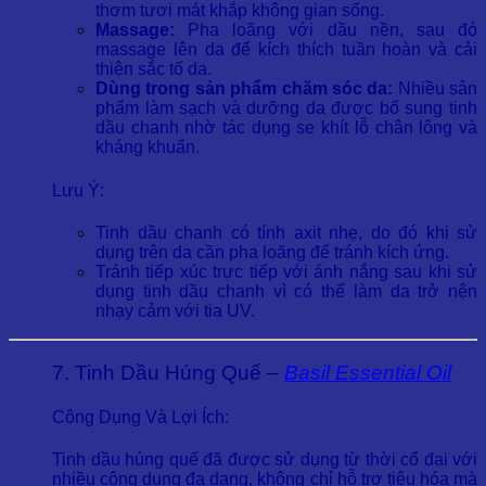
thơm tươi mát khắp không gian sống.
Massage:
Pha loãng với dầu nền, sau đó
massage lên da để kích thích tuần hoàn và cải
thiện sắc tố da.
Dùng trong sản phẩm chăm sóc da:
Nhiều sản
phẩm làm sạch và dưỡng da được bổ sung tinh
dầu chanh nhờ tác dụng se khít lỗ chân lông và
kháng khuẩn.
Lưu Ý:
Tinh dầu chanh có tính axit nhẹ, do đó khi sử
dụng trên da cần pha loãng để tránh kích ứng.
Tránh tiếp xúc trực tiếp với ánh nắng sau khi sử
dụng tinh dầu chanh vì có thể làm da trở nên
nhạy cảm với tia UV.
7. Tinh Dầu Húng Quế –
Basil Essential Oil
Công Dụng Và Lợi Ích:
Tinh dầu húng quế đã được sử dụng từ thời cổ đại với
nhiều công dụng đa dạng, không chỉ hỗ trợ tiêu hóa mà