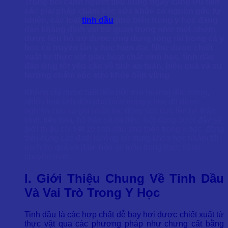
Trong bối cảnh người tiêu dùng ngày càng ưu tiên
các giải pháp chăm sóc sức khỏe có nguồn gốc tự
nhiên, các loại
tinh dầu
phổ biến trong y học đang
dần khẳng định vai trò quan trọng như một nhóm
dược liệu hỗ trợ được ứng dụng rộng rãi trong cả y
học cổ truyền lẫn y học hiện đại. Nhờ được chiết
xuất từ thực vật giàu hoạt chất sinh học, tinh dầu
đáp ứng tốt yêu cầu về tính an toàn, hiệu quả và xu
hướng chăm sóc sức khỏe bền vững.
Không chỉ được biết đến bởi mùi hương đặc trưng,
nhiều loại tinh dầu phổ biến trong y học đã được
nghiên cứu và ghi nhận tác động tích cực lên hệ thần
kinh, tiêu hóa, hô hấp và da liễu. Nội dung dưới đây sẽ
giới thiệu chi tiết 10 tinh dầu phổ biến trong y học, đồng
thời cung cấp định hướng sử dụng khoa học nhằm tối
ưu hiệu quả và đảm bảo an toàn trong thực hành
chuyên môn.
I. Giới Thiệu Chung Về Tinh Dầu
Và Vai Trò Trong Y Học
Tinh dầu là các hợp chất dễ bay hơi được chiết xuất từ
thực vật qua các phương pháp như chưng cất bằng