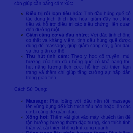
còn giúp cân bằng cảm xúc:
Điều trị rối loạn tiêu hóa:
Tinh dầu húng quế có
tác dụng kích thích tiêu hóa, giảm đầy hơi, khó
tiêu và hỗ trợ điều trị các triệu chứng liên quan
đến đường ruột.
Giảm căng cơ và đau nhức:
Với đặc tính chống
co thắt và kháng viêm, tinh dầu húng quế được
dùng để massage, giúp giảm căng cơ, giảm đau
và thư giãn cơ thể.
Thu hút tình cảm:
Theo y học cổ truyền, mùi
hương của tinh dầu húng quế có khả năng thu
hút năng lượng tích cực, hỗ trợ cải thiện tâm
trạng và thậm chí giúp tăng cường sự hấp dẫn
trong giao tiếp.
Cách Sử Dụng:
Massage:
Pha loãng với dầu nền rồi massage
lên vùng bụng để kích thích tiêu hóa hoặc lên các
cơ bị căng để giảm đau.
Xông hơi:
Thêm vài giọt vào máy khuếch tán để
tận hưởng hương thơm đặc trưng, kích thích tinh
thần và cải thiện không khí xung quanh.