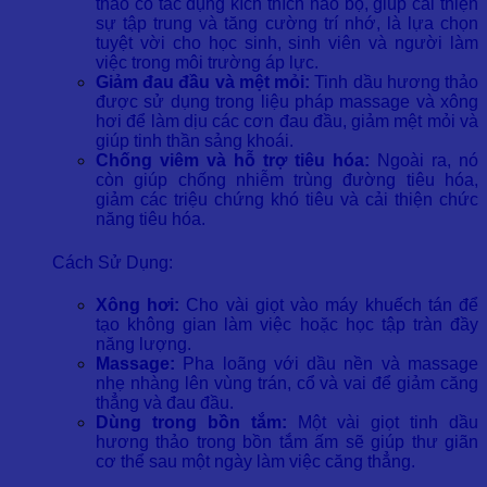
thảo có tác dụng kích thích não bộ, giúp cải thiện
sự tập trung và tăng cường trí nhớ, là lựa chọn
tuyệt vời cho học sinh, sinh viên và người làm
việc trong môi trường áp lực.
Giảm đau đầu và mệt mỏi:
Tinh dầu hương thảo
được sử dụng trong liệu pháp massage và xông
hơi để làm dịu các cơn đau đầu, giảm mệt mỏi và
giúp tinh thần sảng khoái.
Chống viêm và hỗ trợ tiêu hóa:
Ngoài ra, nó
còn giúp chống nhiễm trùng đường tiêu hóa,
giảm các triệu chứng khó tiêu và cải thiện chức
năng tiêu hóa.
Cách Sử Dụng:
Xông hơi:
Cho vài giọt vào máy khuếch tán để
tạo không gian làm việc hoặc học tập tràn đầy
năng lượng.
Massage:
Pha loãng với dầu nền và massage
nhẹ nhàng lên vùng trán, cổ và vai để giảm căng
thẳng và đau đầu.
Dùng trong bồn tắm:
Một vài giọt tinh dầu
hương thảo trong bồn tắm ấm sẽ giúp thư giãn
cơ thể sau một ngày làm việc căng thẳng.