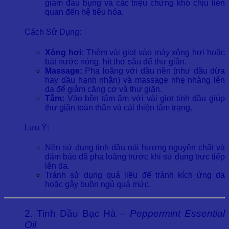
giảm đau bụng và các triệu chứng khó chịu liên
quan đến hệ tiêu hóa.
Cách Sử Dụng:
Xông hơi:
Thêm vài giọt vào máy xông hơi hoặc
bát nước nóng, hít thở sâu để thư giãn.
Massage:
Pha loãng với dầu nền (như dầu dừa
hay dầu hạnh nhân) và massage nhẹ nhàng lên
da để giảm căng cơ và thư giãn.
Tắm:
Vào bồn tắm ấm với vài giọt tinh dầu giúp
thư giãn toàn thân và cải thiện tâm trạng.
Lưu Ý:
Nên sử dụng tinh dầu oải hương nguyên chất và
đảm bảo đã pha loãng trước khi sử dụng trực tiếp
lên da.
Tránh sử dụng quá liều để tránh kích ứng da
hoặc gây buồn ngủ quá mức.
2. Tinh Dầu Bạc Hà –
Peppermint Essential
Oil