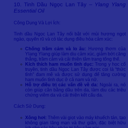
10. Tinh Dầu Ngọc Lan Tây –
Ylang Ylang
Essential Oil
Công Dụng Và Lợi Ích:
Tinh dầu Ngọc Lan Tây nổi bật với mùi hương ngọt
ngào, quyến rũ và có tác dụng điều hòa cảm xúc:
Chống trầm cảm và lo âu:
Hương thơm của
Ylang Ylang giúp làm dịu cảm xúc, giảm bớt căng
thẳng, trầm cảm và cải thiện tâm trạng tổng thể.
Kích thích ham muốn tình dục:
Trong y học cổ
truyền, tinh dầu Ngọc Lan Tây được coi là “thức
tỉnh” đam mê và được sử dụng để tăng cường
ham muốn tình dục ở cả nam và nữ.
Hỗ trợ điều trị các vấn đề về da:
Ngoài ra, nó
còn giúp cân bằng dầu trên da, làm dịu các triệu
chứng viêm da và cải thiện kết cấu da.
Cách Sử Dụng:
Xông hơi:
Thêm vài giọt vào máy khuếch tán, tạo
không gian lãng mạn và thư giãn, đặc biệt hữu
ích cho các liệu pháp trị liệu cảm xúc.