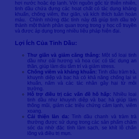
hơi nước hoặc ép lạnh. Với nguồn gốc từ thiên nhiên,
tinh dầu chứa đựng các hoạt chất có tác dụng kháng
khuẩn, chống viêm, thư giãn, và kích thích tuần hoàn
máu.
Chính những đặc tính này đã giúp tinh dầu trở
thành một thành phần quan trọng trong y học cổ truyền
và được áp dụng trong nhiều liệu pháp hiện đại.
Lợi Ích Của Tinh Dầu:
Thư giãn và giảm căng thẳng:
Một số loại tinh
dầu như oải hương và hoa cúc có tác dụng an
thần, giúp làm dịu tâm trí và giảm stress.
Chống viêm và kháng khuẩn:
Tinh dầu tràm trà,
khuynh diệp và bạc hà có khả năng chống lại vi
khuẩn, nấm và các tác nhân gây hại từ môi
trường.
Hỗ trợ điều trị các vấn đề hô hấp:
Nhiều loại
tinh dầu như khuynh diệp và bạc hà giúp làm
thông mũi, giảm các triệu chứng cảm lạnh, viêm
xoang.
Cải thiện làn da:
Tinh dầu chanh và tràm trà
thường được sử dụng trong các sản phẩm chăm
sóc da nhờ đặc tính làm sạch, se khít lỗ chân
lông và điều trị mụn.