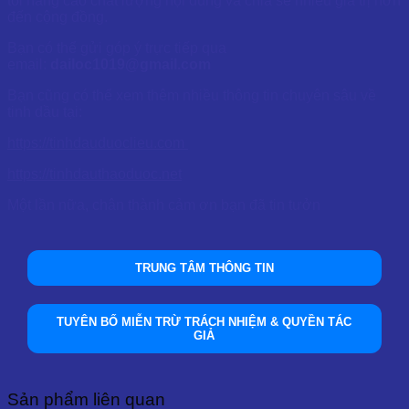
tôi nâng cao chất lượng nội dung và chia sẻ nhiều giá trị hơn
đến cộng đồng.
Bạn có thể gửi góp ý trực tiếp qua
email:
dailoc1019@gmail.com
Bạn cũng có thể xem thêm nhiều thông tin chuyên sâu về
tinh dầu tại:
https://tinhdauduoclieu.com
https://tinhdauthaoduoc.net
Một lần nữa, chân thành cảm ơn bạn đã tin tưởn
TRUNG TÂM THÔNG TIN
TUYÊN BỐ MIỄN TRỪ TRÁCH NHIỆM & QUYỀN TÁC
GIẢ
Sản phẩm liên quan