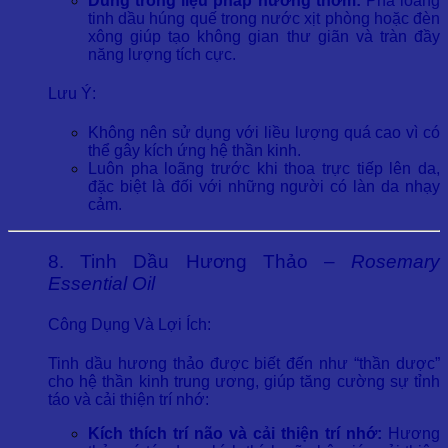
Dùng trong liệu pháp hương thơm:
Pha loãng
tinh dầu húng quế trong nước xịt phòng hoặc đèn
xông giúp tạo không gian thư giãn và tràn đầy
năng lượng tích cực.
Lưu Ý:
Không nên sử dụng với liều lượng quá cao vì có
thể gây kích ứng hệ thần kinh.
Luôn pha loãng trước khi thoa trực tiếp lên da,
đặc biệt là đối với những người có làn da nhạy
cảm.
8. Tinh Dầu Hương Thảo –
Rosemary
Essential Oil
Công Dụng Và Lợi Ích:
Tinh dầu hương thảo được biết đến như “thần dược”
cho hệ thần kinh trung ương, giúp tăng cường sự tỉnh
táo và cải thiện trí nhớ:
Kích thích trí não và cải thiện trí nhớ:
Hương