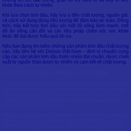
khỏe theo cách tự nhiên.
Khi lựa chọn tinh dầu, hãy lưu ý đến chất lượng, nguồn gốc
và cách sử dụng đúng liều lượng để đảm bảo an toàn. Đồng
thời, hãy kết hợp tinh dầu với một lối sống lành mạnh, chế
độ ăn uống cân đối và các liệu pháp chăm sóc sức khỏe
khác để đạt được hiệu quả tối ưu.
Nếu bạn đang tìm kiếm những sản phẩm tinh dầu chất lượng
cao, hãy liên hệ với Dalosa Việt Nam – đơn vị chuyên cung
cấp các sản phẩm tinh dầu thiên nhiên đạt chuẩn, được chiết
xuất từ nguồn thảo dược tự nhiên và cam kết về chất lượng.
LỜI CẢM ƠN & MỜI ĐÓNG GÓP Ý KIẾN
Cảm ơn bạn đã dành thời gian đọc bài viết về “10 Loại Tinh
Dầu Phổ Biến Trong Y học Mọi Thời Đại”. Dalosa Việt Nam
trân trọng sự quan tâm của bạn và rất vui khi được đồng
hành cùng bạn trên hành trình khám phá những giá trị tinh
túy của Tinh Dầu Thiên Nhiên.
Để nội dung ngày càng hoàn thiện và hữu ích hơn, chúng tôi
rất mong nhận được phản hồi, đánh giá hoặc bất kỳ góp ý
nào từ bạn. Mỗi ý kiến của bạn đều là động lực giúp chúng