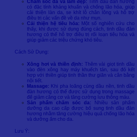
Chăm sóc da và làm đẹp:
Tinh dầu đàn hương
có đặc tính kháng khuẩn và chống lão hóa, giúp
cải thiện làn da, se khít lỗ chân lông và hỗ trợ
điều trị các vấn đề về da như mụn.
Cải thiện hệ tiêu hóa:
Một số nghiên cứu cho
thấy, khi được sử dụng đúng cách, tinh dầu đàn
hương có thể hỗ trợ điều trị rối loạn tiêu hóa và
giúp giảm các triệu chứng khó tiêu.
Cách Sử Dụng:
Xông hơi và thiền định:
Thêm vài giọt tinh dầu
vào đèn xông hay máy khuếch tán, sau đó kết
hợp với thiền giúp tinh thần thư giãn và cân bằng
nội tiết.
Massage:
Khi pha loãng cùng dầu nền, tinh dầu
đàn hương có thể được sử dụng trong massage
để giảm căng cơ và tăng cường lưu thông máu.
Sản phẩm chăm sóc da:
Nhiều sản phẩm
dưỡng da cao cấp được bổ sung tinh dầu đàn
hương nhằm tăng cường hiệu quả chống lão hóa
và dưỡng ẩm cho da.
Lưu Ý: