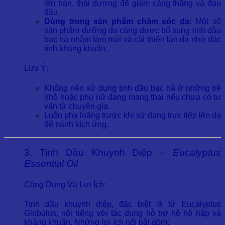
lên trán, thái dương để giảm căng thẳng và đau
đầu.
Dùng trong sản phẩm chăm sóc da:
Một số
sản phẩm dưỡng da cũng được bổ sung tinh dầu
bạc hà nhằm làm mát và cải thiện làn da nhờ đặc
tính kháng khuẩn.
Lưu Ý:
Không nên sử dụng tinh dầu bạc hà ở những trẻ
nhỏ hoặc phụ nữ đang mang thai nếu chưa có tư
vấn từ chuyên gia.
Luôn pha loãng trước khi sử dụng trực tiếp lên da
để tránh kích ứng.
3. Tinh Dầu Khuynh Diệp –
Eucalyptus
Essential Oil
Công Dụng Và Lợi Ích:
Tinh dầu khuynh diệp, đặc biệt là từ Eucalyptus
Globulus, nổi tiếng với tác dụng hỗ trợ hệ hô hấp và
kháng khuẩn. Những lợi ích nổi bật gồm: