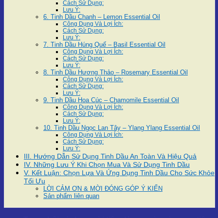
Cách Sử Dụng:
Lưu Ý:
6. Tinh Dầu Chanh – Lemon Essential Oil
Công Dụng Và Lợi Ích:
Cách Sử Dụng:
Lưu Ý:
7. Tinh Dầu Húng Quế – Basil Essential Oil
Công Dụng Và Lợi Ích:
Cách Sử Dụng:
Lưu Ý:
8. Tinh Dầu Hương Thảo – Rosemary Essential Oil
Công Dụng Và Lợi Ích:
Cách Sử Dụng:
Lưu Ý:
9. Tinh Dầu Hoa Cúc – Chamomile Essential Oil
Công Dụng Và Lợi Ích:
Cách Sử Dụng:
Lưu Ý:
10. Tinh Dầu Ngọc Lan Tây – Ylang Ylang Essential Oil
Công Dụng Và Lợi Ích:
Cách Sử Dụng:
Lưu Ý:
III. Hướng Dẫn Sử Dụng Tinh Dầu An Toàn Và Hiệu Quả
IV. Những Lưu Ý Khi Chọn Mua Và Sử Dụng Tinh Dầu
V. Kết Luận: Chọn Lựa Và Ứng Dụng Tinh Dầu Cho Sức Khỏe
Tối Ưu
LỜI CẢM ƠN & MỜI ĐÓNG GÓP Ý KIẾN
Sản phẩm liên quan