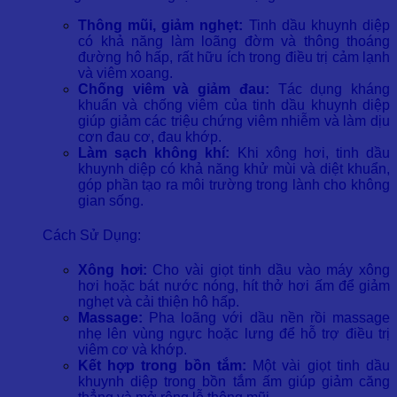
Thông mũi, giảm nghẹt:
Tinh dầu khuynh diệp
có khả năng làm loãng đờm và thông thoáng
đường hô hấp, rất hữu ích trong điều trị cảm lạnh
và viêm xoang.
Chống viêm và giảm đau:
Tác dụng kháng
khuẩn và chống viêm của tinh dầu khuynh diệp
giúp giảm các triệu chứng viêm nhiễm và làm dịu
cơn đau cơ, đau khớp.
Làm sạch không khí:
Khi xông hơi, tinh dầu
khuynh diệp có khả năng khử mùi và diệt khuẩn,
góp phần tạo ra môi trường trong lành cho không
gian sống.
Cách Sử Dụng:
Xông hơi:
Cho vài giọt tinh dầu vào máy xông
hơi hoặc bát nước nóng, hít thở hơi ấm để giảm
nghẹt và cải thiện hô hấp.
Massage:
Pha loãng với dầu nền rồi massage
nhẹ lên vùng ngực hoặc lưng để hỗ trợ điều trị
viêm cơ và khớp.
Kết hợp trong bồn tắm:
Một vài giọt tinh dầu
khuynh diệp trong bồn tắm ấm giúp giảm căng