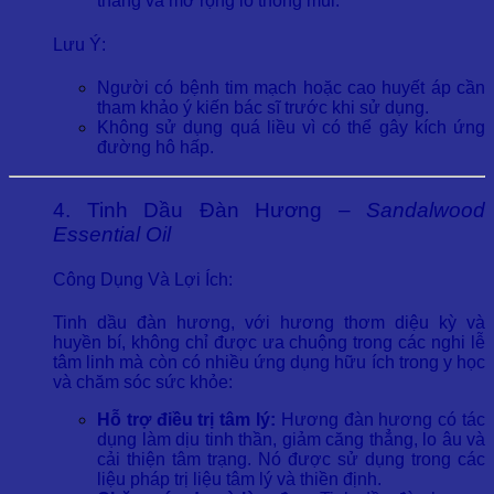
thẳng và mở rộng lỗ thông mũi.
Lưu Ý:
Người có bệnh tim mạch hoặc cao huyết áp cần
tham khảo ý kiến bác sĩ trước khi sử dụng.
Không sử dụng quá liều vì có thể gây kích ứng
đường hô hấp.
4. Tinh Dầu Đàn Hương –
Sandalwood
Essential Oil
Công Dụng Và Lợi Ích:
Tinh dầu đàn hương, với hương thơm diệu kỳ và
huyền bí, không chỉ được ưa chuộng trong các nghi lễ
tâm linh mà còn có nhiều ứng dụng hữu ích trong y học
và chăm sóc sức khỏe:
Hỗ trợ điều trị tâm lý:
Hương đàn hương có tác
dụng làm dịu tinh thần, giảm căng thẳng, lo âu và
cải thiện tâm trạng. Nó được sử dụng trong các
liệu pháp trị liệu tâm lý và thiền định.