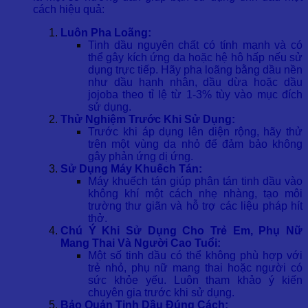
cách hiệu quả:
Luôn Pha Loãng:
Tinh dầu nguyên chất có tính mạnh và có
thể gây kích ứng da hoặc hệ hô hấp nếu sử
dụng trực tiếp. Hãy pha loãng bằng dầu nền
như dầu hạnh nhân, dầu dừa hoặc dầu
jojoba theo tỉ lệ từ 1-3% tùy vào mục đích
sử dụng.
Thử Nghiệm Trước Khi Sử Dụng:
Trước khi áp dụng lên diện rộng, hãy thử
trên một vùng da nhỏ để đảm bảo không
gây phản ứng dị ứng.
Sử Dụng Máy Khuếch Tán:
Máy khuếch tán giúp phân tán tinh dầu vào
không khí một cách nhẹ nhàng, tạo môi
trường thư giãn và hỗ trợ các liệu pháp hít
thở.
Chú Ý Khi Sử Dụng Cho Trẻ Em, Phụ Nữ
Mang Thai Và Người Cao Tuổi:
Một số tinh dầu có thể không phù hợp với
trẻ nhỏ, phụ nữ mang thai hoặc người có
sức khỏe yếu. Luôn tham khảo ý kiến
chuyên gia trước khi sử dụng.
Bảo Quản Tinh Dầu Đúng Cách: