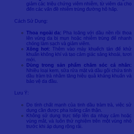
giảm các triệu chứng viêm nhiễm, từ viêm da cho
đến các vấn đề nhiễm trùng đường hô hấp.
Cách Sử Dụng:
Thoa ngoài da:
Pha loãng với dầu nền rồi thoa
lên vùng da bị mụn hoặc nhiễm trùng để nhanh
chóng làm sạch và giảm viêm.
Xông hơi:
Thêm vào máy khuếch tán để khử
khuẩn không khí và tạo cảm giác sảng khoái, tươi
mới.
Dùng trong sản phẩm chăm sóc cá nhân:
Nhiều loại kem, sữa rửa mặt và dầu gội chứa tinh
dầu tràm trà nhằm tăng hiệu quả kháng khuẩn và
bảo vệ da đầu.
Lưu Ý:
Do tính chất mạnh của tinh dầu tràm trà, việc sử
dụng cần được pha loãng cẩn thận.
Không sử dụng trực tiếp lên da nhạy cảm hoặc
vùng mắt, và luôn thử nghiệm trên một vùng nhỏ
trước khi áp dụng rộng rãi.