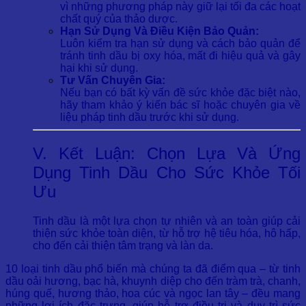
vì những phương pháp này giữ lại tối đa các hoạt
chất quý của thảo dược.
Hạn Sử Dụng Và Điều Kiện Bảo Quản:
Luôn kiểm tra hạn sử dụng và cách bảo quản để
tránh tinh dầu bị oxy hóa, mất đi hiệu quả và gây
hại khi sử dụng.
Tư Vấn Chuyên Gia:
Nếu bạn có bất kỳ vấn đề sức khỏe đặc biệt nào,
hãy tham khảo ý kiến bác sĩ hoặc chuyên gia về
liệu pháp tinh dầu trước khi sử dụng.
V. Kết Luận: Chọn Lựa Và Ứng
Dụng Tinh Dầu Cho Sức Khỏe Tối
Ưu
Tinh dầu là một lựa chọn tự nhiên và an toàn giúp cải
thiện sức khỏe toàn diện, từ hỗ trợ hệ tiêu hóa, hô hấp,
cho đến cải thiện tâm trạng và làn da.
10 loại tinh dầu phổ biến mà chúng ta đã điểm qua – từ tinh
dầu oải hương, bạc hà, khuynh diệp cho đến tràm trà, chanh,
húng quế, hương thảo, hoa cúc và ngọc lan tây – đều mang
những lợi ích đặc trưng, giúp hỗ trợ điều trị và duy trì sức