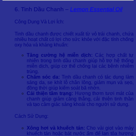
6. Tinh Dầu Chanh –
Lemon Essential Oil
Công Dụng Và Lợi Ích:
Tinh dầu chanh được chiết xuất từ vỏ trái chanh, chứa
nhiều hoạt chất có lợi cho sức khỏe với đặc tính chống
oxy hóa và kháng khuẩn:
Tăng cường hệ miễn dịch:
Các hợp chất tự
nhiên trong tinh dầu chanh giúp hỗ trợ hệ thống
miễn dịch, giúp cơ thể chống lại các bệnh nhiễm
trùng.
Chăm sóc da:
Tinh dầu chanh có tác dụng làm
sáng da, se khít lỗ chân lông, giảm mụn và sẹo,
đồng thời giúp kiểm soát bã nhờn.
Cải thiện tâm trạng:
Hương thơm tươi mát của
chanh giúp giảm căng thẳng, cải thiện tinh thần
và tạo cảm giác sảng khoái cho người sử dụng.
Cách Sử Dụng:
Xông hơi và khuếch tán:
Cho vài giọt vào máy
khuếch tán hoặc bát nước ấm để lan tỏa hương