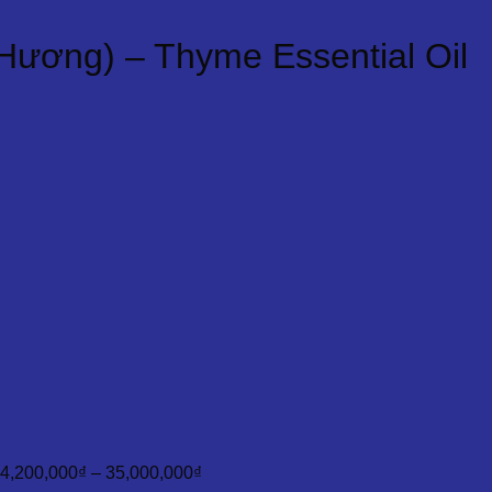
Hương) – Thyme Essential Oil
Khoảng
giá:
từ
4,200,000₫
đến
4,200,000
₫
–
35,000,000
₫
35,000,000₫
Khoảng