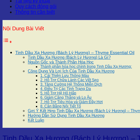
Tài liệu kỹ thuật
Quy cách đóng gói
Thông tin cần biết
Nội Dung Bài Viết
Tinh Dầu Xạ Hương (Bách Lý Hương) – Thyme Essential Oil
Tinh Dầu Xạ Hương (Bách Lý Hương) Là Gì?
Nguồn Gốc và Thành Phần Hóa Học
Thành phần hóa học chính trong Tinh Dầu Xạ Hương:
Công Dụng Và Lợi Ích Của Tinh Dầu Xạ Hương
1. Cải Thiện Lưu Thông Máu
2. Hỗ Trợ Chữa Lành Các Vết Sẹo
3. Tăng Cường Hệ Thống Miễn Dịch
4. Điều Trị Các Tình Trạng Da
5. Hỗ Trợ Hệ Hô Hấp
6. Giảm Căng Thẳng và Lo Âu
7. Hỗ Trợ Tiêu Hóa và Giảm Đầy Hơi
8. Cân Bằng Nội Tiết Tố
Gợi Ý Kết Hợp Tinh Dầu Xạ Hương (Bách Lý Hương) – Thyme
Hướng Dẫn Sử Dụng Tinh Dầu Xạ Hương
Kết Luận
Tinh Dầu Xạ Hương (Bách Lý Hương) – T