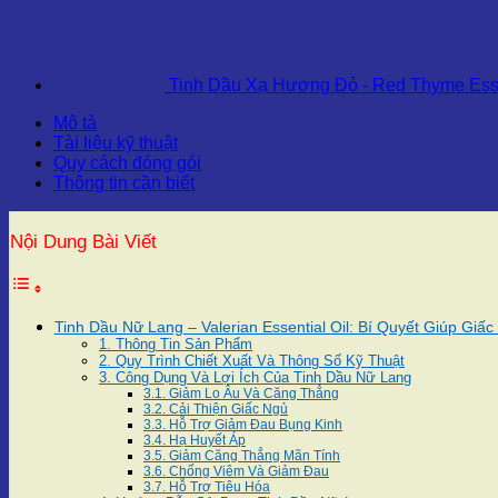
Tinh Dầu Xạ Hương Đỏ - Red Thyme Esse
Mô tả
Tài liệu kỹ thuật
Quy cách đóng gói
Thông tin cần biết
Nội Dung Bài Viết
Tinh Dầu Nữ Lang – Valerian Essential Oil: Bí Quyết Giúp Gi
1. Thông Tin Sản Phẩm
2. Quy Trình Chiết Xuất Và Thông Số Kỹ Thuật
3. Công Dụng Và Lợi Ích Của Tinh Dầu Nữ Lang
3.1. Giảm Lo Âu Và Căng Thẳng
3.2. Cải Thiện Giấc Ngủ
3.3. Hỗ Trợ Giảm Đau Bụng Kinh
3.4. Hạ Huyết Áp
3.5. Giảm Căng Thẳng Mãn Tính
3.6. Chống Viêm Và Giảm Đau
3.7. Hỗ Trợ Tiêu Hóa