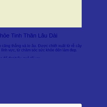
Khỏe Tinh Thần Lâu Dài
m căng thẳng và lo âu. Được chiết xuất từ rễ cây
ều lĩnh vực, từ chăm sóc sức khỏe đến làm đẹp.
 để đạt hiệu quả tối ưu.