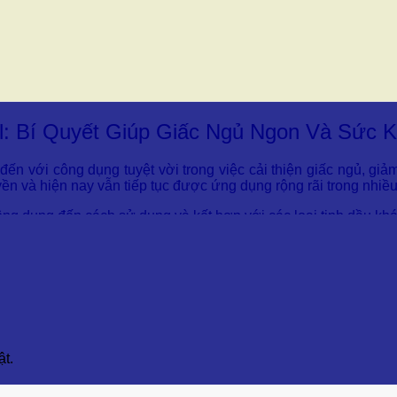
il: Bí Quyết Giúp Giấc Ngủ Ngon Và Sức 
 đến với công dụng tuyệt vời trong việc cải thiện giấc ngủ, giả
ruyền và hiện nay vẫn tiếp tục được ứng dụng rộng rãi trong nhi
ng dụng đến cách sử dụng và kết hợp với các loại tinh dầu khác
guồn gốc từ châu Âu và châu Á.
à hoa nhỏ màu hồng hoặc trắng, nở từ tháng 6 đến tháng 9.
t.