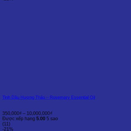
đến
27,500,000₫
Tinh Dầu Hương Thảo – Rosemary Essential Oil
Khoảng
350,000
₫
–
10,000,000
₫
giá:
Được xếp hạng
5.00
5 sao
từ
(11)
350,000₫
-21%