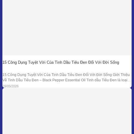
15 Công Dụng Tuyệt Vời Của Tinh Dầu Tiêu Đen Đối Với Đời Sống
15 Công Dụng Tuyệt Vời Của Tinh Dầu Tiêu Đen Đối Với Đời Sống Giới Thiệu
Về Tinh Dầu Tiêu Đen – Black Pepper Essential Oil Tinh dầu Tiêu Đen là loại
tinh dầu thiên nhiên được chiết xuất từ quả của cây Tiêu Đen (Piper nigrum)
29/05/2026
bằng phương pháp chưng cất hơi nước. Đây là