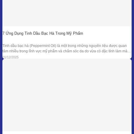
7 Ứng Dụng Tinh Dầu Bạc Hà Trong Mỹ Phẩm
Tinh dầu bạc hà (Peppermint Oil) là một trong những nguyên liệu được quan
tâm nhiều trong lĩnh vực mỹ phẩm và chăm sóc da do vừa có đặc tính làm mát
đặc trưng, vừa sở hữu phổ kháng khuẩn và khử mùi tự nhiên đã được ghi nhận
01/12/2025
trong nhiều nghiên cứu. Giá trị