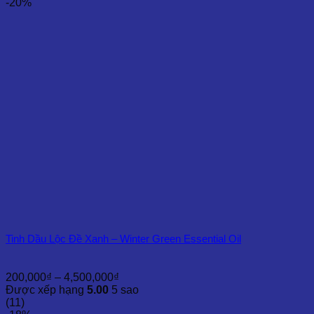
-20%
Tinh Dầu Lộc Đề Xanh – Winter Green Essential Oil
Khoảng
200,000
₫
–
4,500,000
₫
giá:
Được xếp hạng
5.00
5 sao
từ
(11)