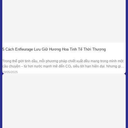
5 Cách Enfleurage Lưu Giữ Hương Hoa Tinh Tế Thời Thượng
Trong thế giới tinh dầu, mỗi phương pháp chiết xuất đều mang trong mình một
câu chuyện – từ hơi nước mạnh mẽ đến CO₂ siêu tới hạn hiện đại. Nhưng giữa
dòng chảy công nghệ ấy, enfleurage – một kỹ thuật cổ xưa và tinh tế – vẫn tồn
19/05/2025
tại như một biểu tượng