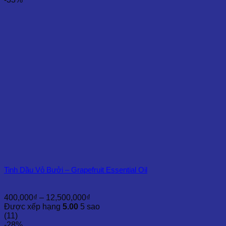
đến
15,000,000₫
Tinh Dầu Vỏ Bưởi – Grapefruit Essential Oil
Khoảng
400,000
₫
–
12,500,000
₫
giá:
Được xếp hạng
5.00
5 sao
từ
(11)
400,000₫
-28%