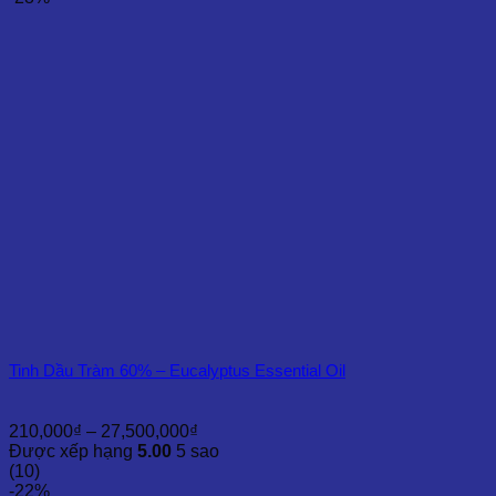
đến
12,500,000₫
Tinh Dầu Tràm 60% – Eucalyptus Essential Oil
Khoảng
210,000
₫
–
27,500,000
₫
giá:
Được xếp hạng
5.00
5 sao
từ
(10)
210,000₫
-22%