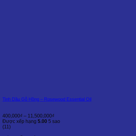
đến
10,000,000₫
Tinh Dầu Gỗ Hồng – Rosewood Essential Oil
Khoảng
400,000
₫
–
11,500,000
₫
giá:
Được xếp hạng
5.00
5 sao
từ
(11)
400,000₫