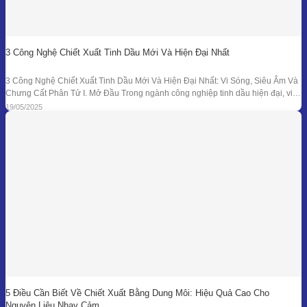
3 Công Nghệ Chiết Xuất Tinh Dầu Mới Và Hiện Đại Nhất
3 Công Nghệ Chiết Xuất Tinh Dầu Mới Và Hiện Đại Nhất: Vi Sóng, Siêu Âm Và
Chưng Cất Phân Tử I. Mở Đầu Trong ngành công nghiệp tinh dầu hiện đại, việc
tối ưu hóa hiệu suất chiết xuất, giữ nguyên hương thơm và hoạt chất trị liệu là
19/05/2025
mục tiêu hàng đầu. Bên
5 Điều Cần Biết Về Chiết Xuất Bằng Dung Môi: Hiệu Quả Cao Cho
Nguyên Liệu Nhạy Cảm