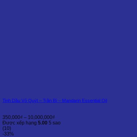
đến
6,500,000₫
Tinh Dầu Vỏ Quýt – Trần Bì – Mandarin Essential Oil
Khoảng
350,000
₫
–
10,000,000
₫
giá:
Được xếp hạng
5.00
5 sao
từ
(10)
350,000₫
-33%