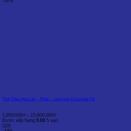
200,000₫
-18%
đến
4,500,000₫
Tinh Dầu Hoa Lài – Nhài – Jasmine Essential Oil
Khoảng
1,950,000
₫
–
15,000,000
₫
giá:
Được xếp hạng
5.00
5 sao
từ
(10)
1,950,000₫
-33%