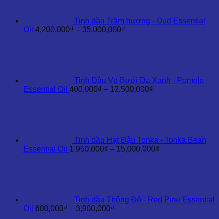
Tinh dầu Trầm hương - Oud Essential
Khoảng
Oil
4,200,000
₫
–
35,000,000
₫
giá:
từ
4,200,000₫
đến
35,000,000₫
Tinh Dầu Vỏ Bưởi Da Xanh - Pomelo
Khoảng
Essential Oil
400,000
₫
–
12,500,000
₫
giá:
từ
400,000₫
đến
12,500,000₫
Tinh dầu Hạt Đậu Tonka - Tonka Bean
Khoảng
Essential Oil
1,950,000
₫
–
15,000,000
₫
giá:
từ
1,950,000₫
đến
15,000,000₫
Tinh dầu Thông Đỏ - Red Pine Essential
Khoảng
Oil
600,000
₫
–
3,900,000
₫
giá: