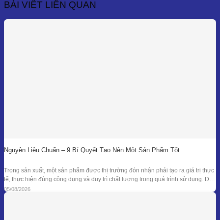
đến
BÀI VIẾT LIÊN QUAN
11,500,000₫
Nguyên Liệu Chuẩn – 9 Bí Quyết Tạo Nên Một Sản Phẩm Tốt
Trong sản xuất, một sản phẩm được thị trường đón nhận phải tạo ra giá trị thực
tế, thực hiện đúng công dụng và duy trì chất lượng trong quá trình sử dụng. Để
đạt được kết quả đó, doanh nghiệp cần kiểm soát đồng bộ từ mục tiêu nghiên
05/08/2026
cứu, nguyên liệu, công thức