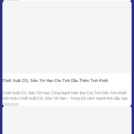
công ở các làng nghề cho đến hệ thống chưng
Chiết Xuất CO₂ Siêu Tới Hạn Cho Tinh Dầu Thêm Tinh Khiết
Chiết Xuất CO₂ Siêu Tới Hạn: Công Nghệ Hiện Đại Cho Tinh Dầu Tinh Khiết
Giới thiệu Chiết Xuất CO₂ Siêu Tới Hạn – Trong bối cảnh ngành tinh dầu ngày
càng đồi hỏi cao về độ tinh khiết, tính an toàn và hiệu quả sinh học, phương
19/05/2025
pháp chiết xuất bằng CO₂ siêu tới