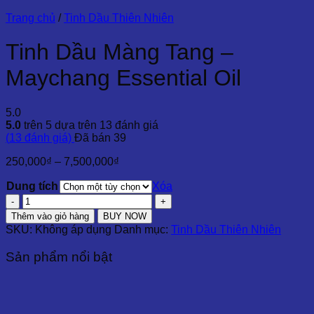
Trang chủ
/
Tinh Dầu Thiên Nhiên
Tinh Dầu Màng Tang –
Maychang Essential Oil
5.0
5.0
trên 5 dựa trên
13
đánh giá
(
13
đánh giá)
Đã bán
39
Khoảng
250,000
₫
–
7,500,000
₫
giá:
Dung tích
từ
Xóa
250,000₫
Tinh
đến
Dầu
Thêm vào giỏ hàng
BUY NOW
7,500,000₫
Màng
SKU:
Không áp dụng
Danh mục:
Tinh Dầu Thiên Nhiên
Tang
-
Sản phẩm nổi bật
Maychang
Essential
Oil
số
lượng