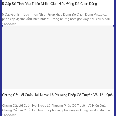
5 Cấp Độ Tinh Dầu Thiên Nhiên Giúp Hiểu Đúng Để Chọn Đúng
5 Cấp Độ Tinh Dầu Thiên Nhiên Giúp Hiểu Đúng Để Chọn Đúng Vì sao cần
phân cấp độ tinh dầu thiên nhiên? Trong những năm gần đây, nhu cầu sử dụng
tinh dầu thiên nhiên ngày càng gia tăng trong các lĩnh vực như chăm sóc sức
21/05/2025
khỏe, mỹ phẩm, liệu pháp hương thơm,
Chưng Cất Lôi Cuốn Hơi Nước Là Phương Pháp Cổ Truyền Và Hiệu Quả
Chưng Cất Lôi Cuốn Hơi Nước Là Phương Pháp Cổ Truyền Và Hiệu Quả
Chưng Cất Lôi Cuốn Hơi Nước là phương pháp truyền thống lâu đời, đóng vai
trò nền tảng trong ngành chiết xuất tinh dầu thiên nhiên. Từ những nồi đồng thủ
19/05/2025