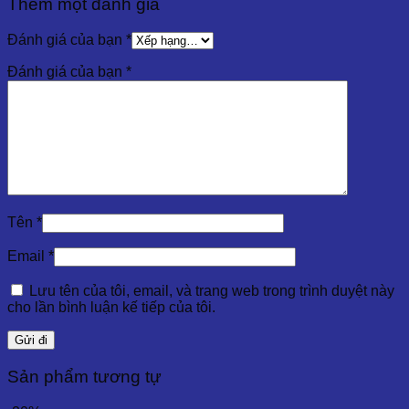
Thêm một đánh giá
Đánh giá của bạn
*
Đánh giá của bạn
*
Tên
*
Email
*
Lưu tên của tôi, email, và trang web trong trình duyệt này
cho lần bình luận kế tiếp của tôi.
Sản phẩm tương tự