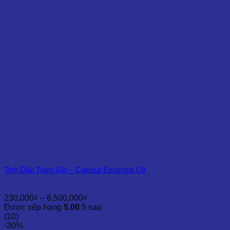
đến
10,000,000₫
Tinh Dầu Tràm Gió – Cajeput Essential Oil
Khoảng
230,000
₫
–
6,500,000
₫
giá:
Được xếp hạng
5.00
5 sao
từ
(10)
230,000₫
-30%