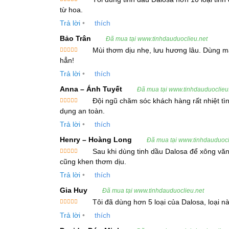
Camphene
Được xếp
từ hoa.
hạng
5
5
sao
Trả lời
•
thích
α-Pinene
Bảo Trân
Đã mua tại www.tinhdauduoclieu.net
β-Pinene
Mùi thơm dịu nhẹ, lưu hương lâu. Dùng ma
Được xếp
Bornyl acetate
hẳn!
hạng
5
5
sao
Trả lời
•
thích
Terpinolene
Anna – Ánh Tuyết
Đã mua tại www.tinhdauduoclieu
Sabinene
Đội ngũ chăm sóc khách hàng rất nhiệt t
Được xếp
dụng an toàn.
Terpinen-4-ol
hạng
5
5
sao
Trả lời
•
thích
Tinh dầu Linh Sam Hoàng Sam được sử dụng rộn
Henry – Hoàng Long
Đã mua tại www.tinhdauduocl
học đặc biệt trong tinh dầu này như camphene và 
Sau khi dùng tinh dầu Dalosa để xông văn
Được xếp
cũng khen thơm dịu.
hạng
5
5
sao
Công Dụng và Lợi Ích Của Tinh Dầu 
Trả lời
•
thích
Gia Huy
Đã mua tại www.tinhdauduoclieu.net
Giảm Cảm Lạnh và Tắc Nghẽn Hô Hấp:
Tôi đã dùng hơn 5 loại của Dalosa, loại 
Tinh dầu Linh Sam Hoàng Sam là một lựa chọ
Được xếp
Trả lời
•
thích
hạng
5
5
thoáng các đường hô hấp, giảm tắc nghẽn và 
sao