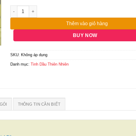
đến
3,000,000₫
Thêm vào giỏ hàng
BUY NOW
SKU:
Không áp dụng
Danh mục:
Tinh Dầu Thiên Nhiên
GÓI
THÔNG TIN CẦN BIẾT