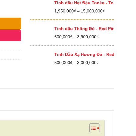
400,000₫
Tinh dầu Hạt Đậu Tonka - Tonka Bean E
đến
Khoảng
1,950,000
₫
–
15,000,000
₫
12,500,000₫
giá:
từ
1,950,000₫
Tinh dầu Thông Đỏ - Red Pine Essential
đến
Khoảng
600,000
₫
–
3,900,000
₫
15,000,000₫
giá:
từ
600,000₫
Tinh Dầu Xạ Hương Đỏ - Red Thyme Ess
đến
Khoảng
500,000
₫
–
3,000,000
₫
3,900,000₫
giá:
từ
500,000₫
đến
3,000,000₫