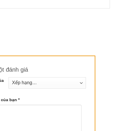
ờ vào các tác dụng chữa bệnh và làm đẹp của nó.
 nhẹ nhàng cùng chút cam quýt, tạo nên một sự
t đánh giá
ủa
 của bạn
*