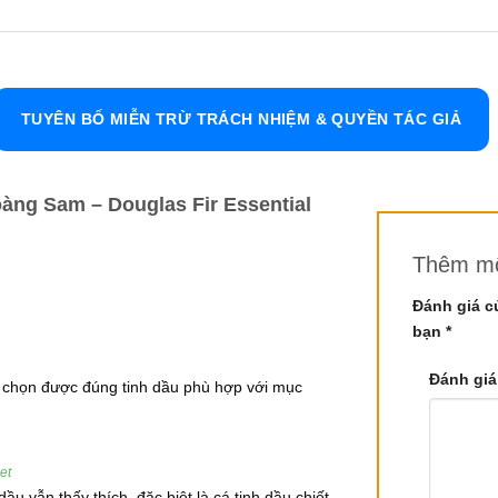
n đới và được sử dụng rộng rãi trong các sản phẩm tinh dầu nh
 thơm đặc trưng, kết hợp giữa mùi gỗ tự nhiên và hương hoa
ương thiên nhiên tươi mới.
TUYÊN BỐ MIỄN TRỪ TRÁCH NHIỆM & QUYỀN TÁC GIẢ
am Hoàng Sam
àng Sam – Douglas Fir Essential
Thêm mộ
Đánh giá c
quýt
bạn
*
Đánh giá
h chọn được đúng tinh dầu phù hợp với mục
et
ầu vẫn thấy thích, đặc biệt là cá tinh dầu chiết