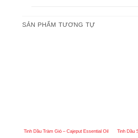
Tinh dầu Linh Sam Hoàng Sam cũng rất hữu í
vùng cơ thể cần thư giãn để giảm cảm giác đ
SẢN PHẨM TƯƠNG TỰ
Gợi Ý Kết Hợp Tinh Dầu Linh Sam Hoàn
Khi sử dụng tinh dầu Linh Sam Hoàng Sam, bạn c
-21%
hơn:
Với Tinh Dầu Cam Dại và Chanh:
Cả ba loại tinh dầu này có tác dụng làm dịu ti
Với Tinh Dầu Bạch Đàn:
Sự kết hợp này giúp giải phóng các đường hô
Với Tinh Dầu Oải Hương:
Nếu bạn muốn thúc đẩy cảm giác thư giãn và 
Công Ty Dalosa Việt Nam – Nhà Cung
Công ty TNHH Tinh Dầu Thảo Dược Dalosa Việt
Tinh Dầu Tràm Gió – Cajeput Essential Oil
Tinh Dầu S
cấp từ các quốc gia như Ấn Độ, Indonesia và Vi