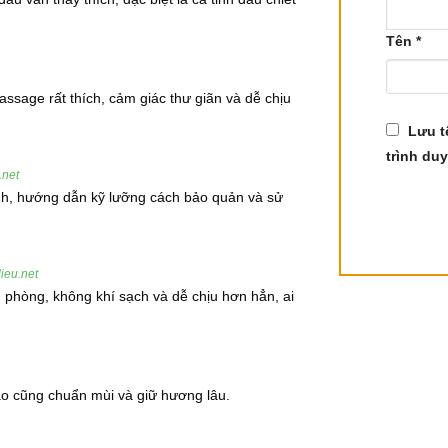
Tên
*
ssage rất thích, cảm giác thư giãn và dễ chịu
Lưu t
trình duy
.net
ình, hướng dẫn kỹ lưỡng cách bảo quản và sử
g rãi trong các ứng dụng khác nhau nhờ vào đặc tính làm dịu
ieu.net
pinene giúp cải thiện sức khỏe hô hấp, hỗ trợ hệ thần kinh và t
 phòng, không khí sạch và dễ chịu hơn hẳn, ai
Linh Sam Hoàng Sam
nào cũng chuẩn mùi và giữ hương lâu.
n tuyệt vời khi bạn bị cảm lạnh hoặc cảm cúm. Với thành ph
tạo điều kiện để dễ thở hơn. Bạn chỉ cần khuếch tán một vài g