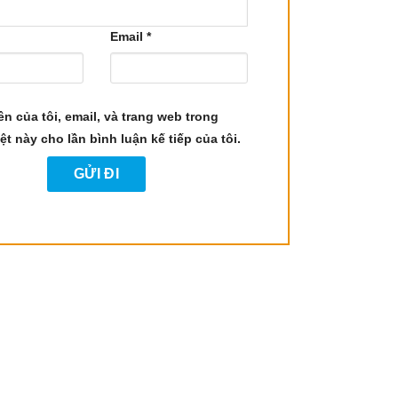
Email
*
ên của tôi, email, và trang web trong
ệt này cho lần bình luận kế tiếp của tôi.
, làm sạch và thư giãn của nó. Thành phần hóa
ạo ra một cảm giác thư giãn tuyệt vời.
ần chính là α-Pinene, tinh dầu này giúp thông
iọt tinh dầu Linh Sam Hoàng Sam cùng với một ít