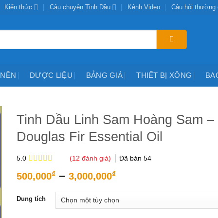
Kiến thức
Câu chuyện Tinh Dầu
Kênh Video
Câu hỏi thường
 NỀN
DƯỢC LIỆU
BẢNG GIÁ
THIẾT BỊ XÔNG
BA
Tinh Dầu Linh Sam Hoàng Sam –
Douglas Fir Essential Oil
(
12
đánh giá)
Đã bán
54
5.0
5.0
12
trên 5
Khoảng
–
₫
₫
500,000
3,000,000
dựa trên
giá:
đánh giá
từ
Dung tích
500,000₫