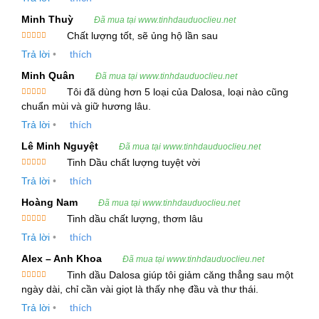
từ cổ truyền đến hiện đại, tinh dầu này đang
Minh Thuỳ
Đã mua tại www.tinhdauduoclieu.net
ngày càng trở nên phổ biến trong các liệu
Chất lượng tốt, sẽ ủng hộ lần sau
pháp chăm sóc sức khỏe, làm đẹp và thiền
Được xếp
Trả lời
•
thích
hạng
5
5
định.
sao
Minh Quân
Đã mua tại www.tinhdauduoclieu.net
Tôi đã dùng hơn 5 loại của Dalosa, loại nào cũng
Bài viết dưới đây sẽ cung cấp cho bạn cái
Được xếp
chuẩn mùi và giữ hương lâu.
hạng
5
5
nhìn tổng quan và chi tiết về nguồn gốc, quy
sao
Trả lời
•
thích
trình sản xuất, thành phần hoạt tính, công
Lê Minh Nguyệt
Đã mua tại www.tinhdauduoclieu.net
dụng cũng như các lưu ý khi sử dụng Tinh
Tinh Dầu chất lượng tuyệt vời
Được xếp
Dầu Gỗ Trắc Xanh – Holy Wood Essential
Trả lời
•
thích
hạng
5
5
sao
Oil.
Hoàng Nam
Đã mua tại www.tinhdauduoclieu.net
Tinh dầu chất lượng, thơm lâu
Được xếp
Trả lời
•
thích
hạng
5
5
1. Giới Thiệu Chung
sao
Alex – Anh Khoa
Đã mua tại www.tinhdauduoclieu.net
Tinh dầu Gỗ Trắc Xanh được chiết xuất từ
Tinh dầu Dalosa giúp tôi giảm căng thẳng sau một
Được xếp
gỗ của cây Palo Santo – “gỗ thánh thiện” với
ngày dài, chỉ cần vài giọt là thấy nhẹ đầu và thư thái.
hạng
5
5
sao
bề dày lịch sử sử dụng trong các nghi lễ tâm
Trả lời
•
thích