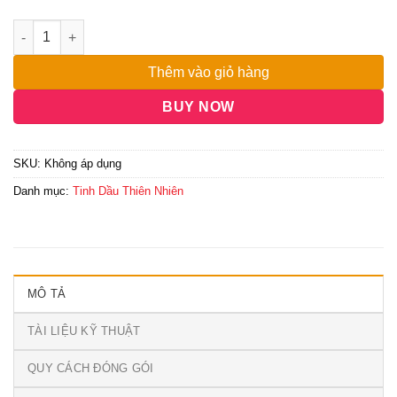
đến
25,000,000₫
Thêm vào giỏ hàng
BUY NOW
SKU:
Không áp dụng
Danh mục:
Tinh Dầu Thiên Nhiên
MÔ TẢ
TÀI LIỆU KỸ THUẬT
QUY CÁCH ĐÓNG GÓI