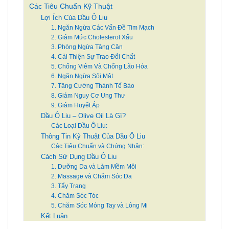
Các Tiêu Chuẩn Kỹ Thuật
Lợi Ích Của Dầu Ô Liu
1. Ngăn Ngừa Các Vấn Đề Tim Mạch
2. Giảm Mức Cholesterol Xấu
3. Phòng Ngừa Tăng Cân
4. Cải Thiện Sự Trao Đổi Chất
5. Chống Viêm Và Chống Lão Hóa
6. Ngăn Ngừa Sỏi Mật
7. Tăng Cường Thành Tế Bào
8. Giảm Nguy Cơ Ung Thư
9. Giảm Huyết Áp
Dầu Ô Liu – Olive Oil Là Gì?
Các Loại Dầu Ô Liu:
Thông Tin Kỹ Thuật Của Dầu Ô Liu
Các Tiêu Chuẩn và Chứng Nhận:
Cách Sử Dụng Dầu Ô Liu
1. Dưỡng Da và Làm Mềm Môi
2. Massage và Chăm Sóc Da
3. Tẩy Trang
4. Chăm Sóc Tóc
5. Chăm Sóc Móng Tay và Lông Mi
Kết Luận