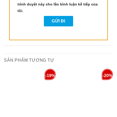
hóa mạnh mẽ, dầu ôliu giúp giảm viêm trong cơ
trình duyệt này cho lần bình luận kế tiếp của
thể và bảo vệ tế bào khỏi sự phá hủy của gốc tự
tôi.
do. Điều này không chỉ giúp cải thiện sức khỏe
tổng thể mà còn giúp ngăn ngừa quá trình lão
hóa.
6. Ngăn Ngừa Sỏi Mật
Dầu ôliu đã được chứng minh là có hiệu quả
trong việc ngăn ngừa sự hình thành sỏi mật, một
SẢN PHẨM TƯƠNG TỰ
bệnh lý có thể gây ra cơn đau và biến chứng
nghiêm trọng.
-19%
-20%
7. Tăng Cường Thành Tế Bào
Polyphenol có trong dầu ôliu không chỉ giúp tăng
cường hệ thống miễn dịch mà còn củng cố các
thành tế bào, đặc biệt là trong động mạch, giúp
giảm nguy cơ các bệnh tim mạch và đột quỵ.