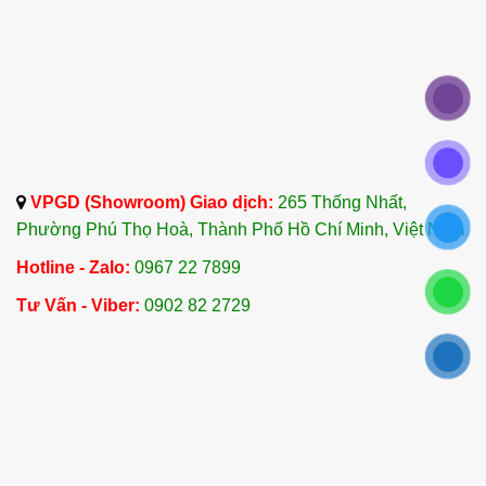
thực phẩm.
Kosher
: Tiêu chuẩn theo luật của người Do
Thái.
GMP
: Thực hành sản xuất tốt.
Chứng nhận phân tích (COA)
: Phân tích
thành phần chi tiết của dầu ôliu.
VPGD (Showroom) Giao dịch:
265 Thống Nhất,
Cách Sử Dụng Dầu Ô Liu
Phường Phú Thọ Hoà, Thành Phố Hồ Chí Minh, Việt Nam
1.
Dưỡng Da và Làm Mềm Môi
Hotline - Zalo:
0967 22 7899
Dầu ôliu có thể sử dụng để dưỡng ẩm da mặt và
Tư Vấn - Viber:
0902 82 2729
cơ thể. Chỉ cần lấy một lượng nhỏ dầu ôliu và
thoa lên da để tăng cường độ ẩm và làm mềm da.
Đặc biệt, dầu ôliu giúp dưỡng môi, làm mềm mại
và giảm nứt nẻ.
2.
Massage và Chăm Sóc Da