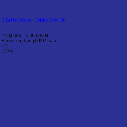
Dầu Hạt Jojoba – Jojoba Seed Oil
Khoảng
210,000
₫
–
5,000,000
₫
giá:
Được xếp hạng
5.00
5 sao
từ
(7)
210,000₫
-19%
đến
5,000,000₫