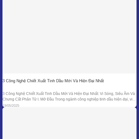
tại như một biểu tượng
3 Công Nghệ Chiết Xuất Tinh Dầu Mới Và Hiện Đại Nhất
3 Công Nghệ Chiết Xuất Tinh Dầu Mới Và Hiện Đại Nhất: Vi Sóng, Siêu Âm Và
Chưng Cất Phân Tử I. Mở Đầu Trong ngành công nghiệp tinh dầu hiện đại, việc
tối ưu hóa hiệu suất chiết xuất, giữ nguyên hương thơm và hoạt chất trị liệu là
19/05/2025
mục tiêu hàng đầu. Bên