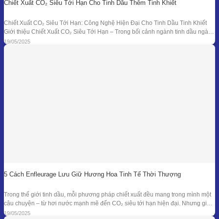
Chiết Xuất CO₂ Siêu Tới Hạn Cho Tinh Dầu Thêm Tinh Khiết
Chiết Xuất CO₂ Siêu Tới Hạn: Công Nghệ Hiện Đại Cho Tinh Dầu Tinh Khiết
Giới thiệu Chiết Xuất CO₂ Siêu Tới Hạn – Trong bối cảnh ngành tinh dầu ngày
càng đồi hỏi cao về độ tinh khiết, tính an toàn và hiệu quả sinh học, phương
19/05/2025
pháp chiết xuất bằng CO₂ siêu tới
5 Cách Enfleurage Lưu Giữ Hương Hoa Tinh Tế Thời Thượng
Trong thế giới tinh dầu, mỗi phương pháp chiết xuất đều mang trong mình một
câu chuyện – từ hơi nước mạnh mẽ đến CO₂ siêu tới hạn hiện đại. Nhưng giữa
dòng chảy công nghệ ấy, enfleurage – một kỹ thuật cổ xưa và tinh tế – vẫn tồn
19/05/2025