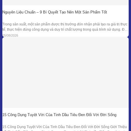
Nguyên Liệu Chuẩn – 9 Bí Quyết Tạo Nên Một Sản Phẩm Tốt
Trong sản xuất, một sản phẩm được thị trường đón nhận phải tạo ra giá trị thực
tế, thực hiện đúng công dụng và duy trì chất lượng trong quá trình sử dụng. Để
đạt được kết quả đó, doanh nghiệp cần kiểm soát đồng bộ từ mục tiêu nghiên
05/08/2026
cứu, nguyên liệu, công thức
15 Công Dụng Tuyệt Vời Của Tinh Dầu Tiêu Đen Đối Với Đời Sống
15 Công Dụng Tuyệt Vời Của Tinh Dầu Tiêu Đen Đối Với Đời Sống Giới Thiệu