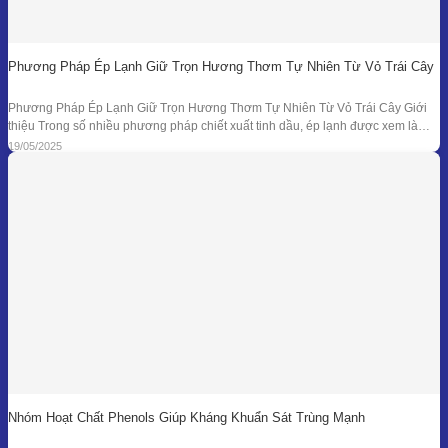
Phương Pháp Ép Lạnh Giữ Trọn Hương Thơm Tự Nhiên Từ Vỏ Trái Cây
Phương Pháp Ép Lạnh Giữ Trọn Hương Thơm Tự Nhiên Từ Vỏ Trái Cây Giới
thiệu Trong số nhiều phương pháp chiết xuất tinh dầu, ép lạnh được xem là
một trong những kỹ thuật đối với nguyên liệu đặc thù – đặc biệt là vỏ các loại
19/05/2025
quả có mùi hương tươi mát như
Nhóm Hoạt Chất Phenols Giúp Kháng Khuẩn Sát Trùng Mạnh