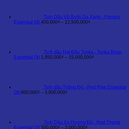
4,200,000₫
đến
35,000,000₫
Tinh Dầu Vỏ Bưởi Da Xanh - Pomelo
Khoảng
Essential Oil
400,000
₫
–
12,500,000
₫
giá:
từ
400,000₫
đến
12,500,000₫
Tinh dầu Hạt Đậu Tonka - Tonka Bean
Khoảng
Essential Oil
1,950,000
₫
–
15,000,000
₫
giá:
từ
1,950,000₫
đến
15,000,000₫
Tinh dầu Thông Đỏ - Red Pine Essential
Khoảng
Oil
600,000
₫
–
3,900,000
₫
giá:
từ
600,000₫
đến
3,900,000₫
Tinh Dầu Xạ Hương Đỏ - Red Thyme
Khoảng
Essential Oil
500,000
₫
–
3,000,000
₫