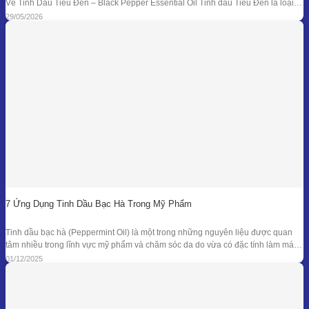
Về Tinh Dầu Tiêu Đen – Black Pepper Essential Oil Tinh dầu Tiêu Đen là loại
tinh dầu thiên nhiên được chiết xuất từ quả của cây Tiêu Đen (Piper nigrum)
29/05/2026
bằng phương pháp chưng cất hơi nước. Đây là
7 Ứng Dụng Tinh Dầu Bạc Hà Trong Mỹ Phẩm
Tinh dầu bạc hà (Peppermint Oil) là một trong những nguyên liệu được quan
tâm nhiều trong lĩnh vực mỹ phẩm và chăm sóc da do vừa có đặc tính làm mát
đặc trưng, vừa sở hữu phổ kháng khuẩn và khử mùi tự nhiên đã được ghi nhận
01/12/2025
trong nhiều nghiên cứu. Giá trị