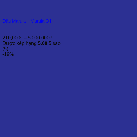
Dầu Marula – Marula Oil
Khoảng
210,000
₫
–
5,000,000
₫
giá:
Được xếp hạng
5.00
5 sao
từ
(5)
210,000₫
-19%
đến
5,000,000₫