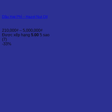
Dầu Hạt Phỉ – Hazel Nut Oil
Khoảng
210,000
₫
–
5,000,000
₫
giá:
Được xếp hạng
5.00
5 sao
từ
(7)
210,000₫
-33%
đến
5,000,000₫