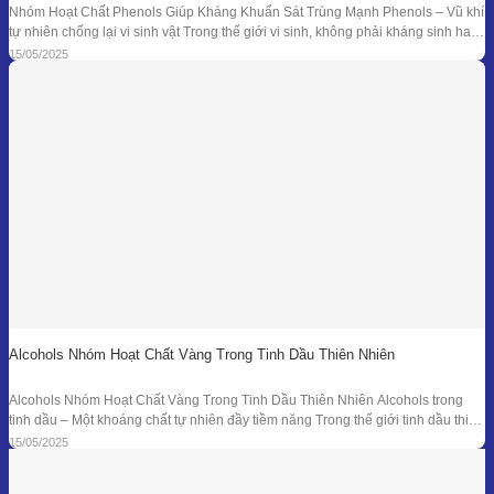
Nhóm Hoạt Chất Phenols Giúp Kháng Khuẩn Sát Trùng Mạnh Phenols – Vũ khí
tự nhiên chống lại vi sinh vật Trong thế giới vi sinh, không phải kháng sinh hay
hóa chất tổng hợp mới là “anh hùng” duy nhất. Từ hàng ngàn năm trước, các
15/05/2025
nền y học cổ đại đã sử dụng tinh dầu
Alcohols Nhóm Hoạt Chất Vàng Trong Tinh Dầu Thiên Nhiên
Alcohols Nhóm Hoạt Chất Vàng Trong Tinh Dầu Thiên Nhiên Alcohols trong
tinh dầu – Một khoáng chất tự nhiên đầy tiềm năng Trong thế giới tinh dầu thiên
nhiên, mỗi giọt nhỏ bé lại ẩn chứa hàng trăm hợp chất hóa học với công dụng
15/05/2025
trị liệu riêng biệt. Trong số đó, nhóm Alcohols