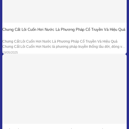
Chưng Cất Lôi Cuốn Hơi Nước Là Phương Pháp Cổ Truyền Và Hiệu Quả
Chưng Cất Lôi Cuốn Hơi Nước Là Phương Pháp Cổ Truyền Và Hiệu Quả
Chưng Cất Lôi Cuốn Hơi Nước là phương pháp truyền thống lâu đời, đóng vai
trò nền tảng trong ngành chiết xuất tinh dầu thiên nhiên. Từ những nồi đồng thủ
19/05/2025
công ở các làng nghề cho đến hệ thống chưng