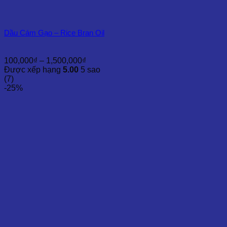
Dầu Cám Gạo – Rice Bran Oil
Khoảng
100,000
₫
–
1,500,000
₫
giá:
Được xếp hạng
5.00
5 sao
từ
(7)
100,000₫
-25%
đến
1,500,000₫