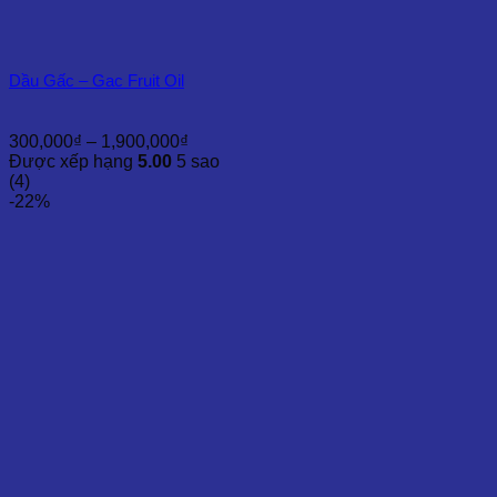
Dầu Gấc – Gac Fruit Oil
Khoảng
300,000
₫
–
1,900,000
₫
giá:
Được xếp hạng
5.00
5 sao
từ
(4)
300,000₫
-22%
đến
1,900,000₫