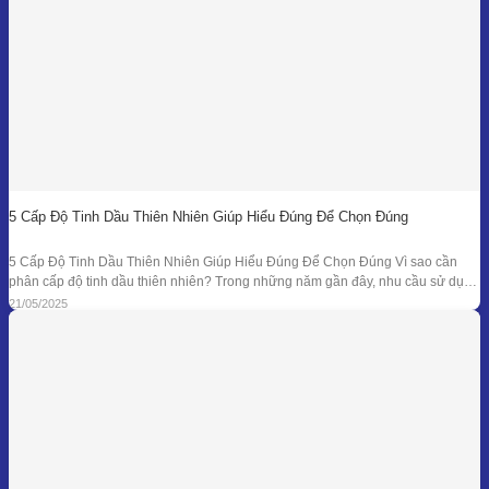
5 Cấp Độ Tinh Dầu Thiên Nhiên Giúp Hiểu Đúng Để Chọn Đúng
5 Cấp Độ Tinh Dầu Thiên Nhiên Giúp Hiểu Đúng Để Chọn Đúng Vì sao cần
phân cấp độ tinh dầu thiên nhiên? Trong những năm gần đây, nhu cầu sử dụng
tinh dầu thiên nhiên ngày càng gia tăng trong các lĩnh vực như chăm sóc sức
21/05/2025
khỏe, mỹ phẩm, liệu pháp hương thơm,