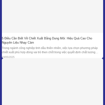
5 Điều Cần Biết Về Chiết Xuất Bằng Dung Môi: Hiệu Quả Cao Cho
Nguyên Liệu Nhạy Cảm
Trong ngành công nghiệp tinh dầu thiên nhiên, việc lựa chọn phương pháp
chiết xuất phù hợp đóng vai trò then chốt trong việc quyết định chất lượng
thành phẩm – đặc biệt là đối với những loại nguyên liệu cao cấp và nhạy cảm.
19/05/2025
Khi các phương pháp truyền thống như chưng cất lôi