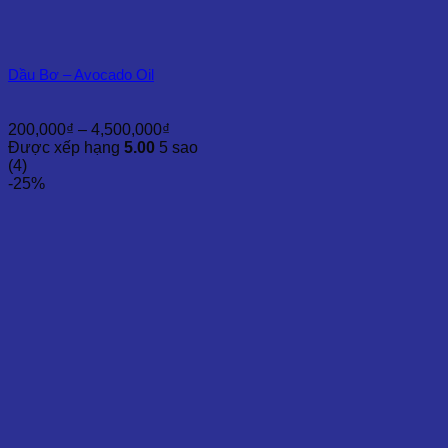
Dầu Bơ – Avocado Oil
Khoảng
200,000
₫
–
4,500,000
₫
giá:
Được xếp hạng
5.00
5 sao
từ
(4)
200,000₫
-25%
đến
4,500,000₫